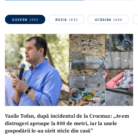
GUVERN
1905
RUSIA
1892
UCRAINA
1668
Vasile Tofan, după incidentul de la Crocmaz: „Avem
distrugeri aproape la 800 de metri, iar la unele
gospodării le-au sărit sticle din casă”