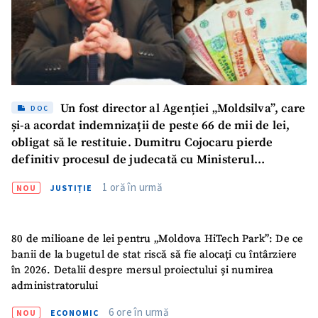
Un fost director al Agenției „Moldsilva”, care
DOC
și-a acordat indemnizații de peste 66 de mii de lei,
obligat să le restituie. Dumitru Cojocaru pierde
definitiv procesul de judecată cu Ministerul
Mediului
1 oră în urmă
NOU
JUSTIȚIE
80 de milioane de lei pentru „Moldova HiTech Park”: De ce
banii de la bugetul de stat riscă să fie alocați cu întârziere
în 2026. Detalii despre mersul proiectului și numirea
administratorului
Trimite o informație
Despre ZdG
in English
на русском
6 ore în urmă
NOU
ECONOMIC