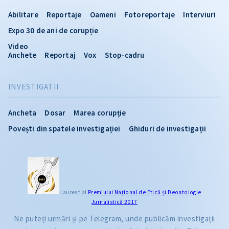
Abilitare
Reportaje
Oameni
Fotoreportaje
Interviuri
Expo 30 de ani de corupție
Video
Anchete
Reportaj
Vox
Stop-cadru
INVESTIGATII
Ancheta
Dosar
Marea corupție
Povești din spatele investigației
Ghiduri de investigații
Laureat al
Premiului Naţional de Etică și Deontologie
Jurnalistică 2017
Ne puteți urmări și pe Telegram, unde publicăm investigații