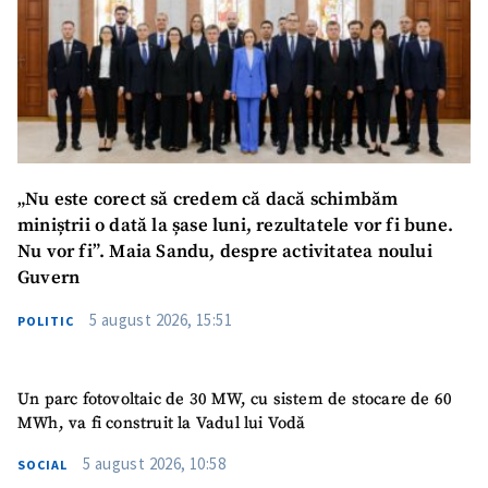
Nume
+ Numele meu
Email
+ Emailul meu
Telefon
+ Telefon personal
„Nu este corect să credem că dacă schimbăm
Am citit și sunt de
miniștrii o dată la șase luni, rezultatele vor fi bune.
acord cu
politica de
confidențialitate
.
Nu vor fi”. Maia Sandu, despre activitatea noului
Guvern
TRIMITE ȘTIREA
5 august 2026, 15:51
POLITIC
Un parc fotovoltaic de 30 MW, cu sistem de stocare de 60
MWh, va fi construit la Vadul lui Vodă
5 august 2026, 10:58
SOCIAL