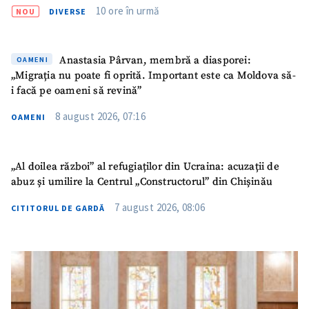
10 ore în urmă
NOU
DIVERSE
ȘTIREA MEA
Anastasia Pârvan, membră a diasporei:
OAMENI
„Migrația nu poate fi oprită. Important este ca Moldova să-
Titlu știre
+ Adaugă titlu
i facă pe oameni să revină”
8 august 2026, 07:16
OAMENI
Fotografie
+ Încarcă imagine
Link media
+ Link media
„Al doilea război” al refugiaților din Ucraina: acuzații de
abuz și umilire la Centrul „Constructorul” din Chișinău
7 august 2026, 08:06
CITITORUL DE GARDĂ
Mesajul știrei
+ Mesajul știrei
CONTACT SURSĂ
Sursă anonimă