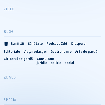
VIDEO
BLOG
Banii tăi
Sănătate
Podcast ZdG
Diaspora
Editoriale
Viața redacției
Gastronomie
Arta de gardă
Cititorul de gardă
Consultant
juridic
politic
social
ZDGUST
SPECIAL