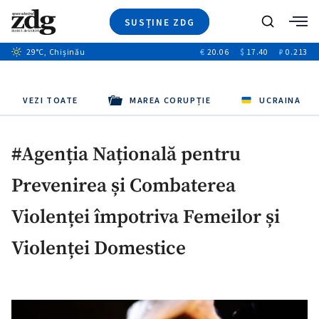
SUSȚINE ZDG
+7
Caută
+1
29
°C
, Chișinău
€
20.06
$
17.40
₽
0.213
Ştiri
+9
+3
Investigatii
Banii tăi
+3
Video
VEZI TOATE
MAREA CORUPȚIE
UCRAINA
+3
Special
Blog
#Agenția Națională pentru
ZdGust
Prevenirea și Combaterea
Violenței împotriva Femeilor și
Violenței Domestice