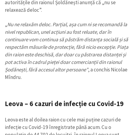
autoritățile din raionul Șoldănești anunță că „nu se
relaxează deloc”.
„
Nu ne relaxăm deloc. Parțial, așa cum ni se recomandă la
nivel republican, unel acțiuni au fost reluate, dar în
continuare vom continua să păstrăm distanța socială și să
respectăm măsurile de protecție, fără nicio excepție. Piața
din raion este deschisă, dar doar cu păstrarea distanței și
pot activa în cadrul pieței doar comercianții din raionul
Șodănești, fără accesul altor persoane”
, a conchis Nicolae
Mîndru.
Leova – 6 cazuri de infecție cu Covid-19
Leova este al doilea raion cu cele mai puține cazuri de
infecție cu Covid-19 înregistrate până acum. Cu o
populație de 44.702 de locuitri, în raionul Leova sunt