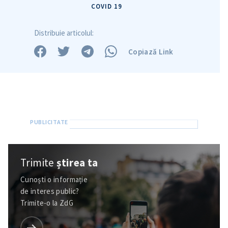
COVID 19
Distribuie articolul:
Copiază Link
Trimite
știrea ta
Cunoști o informație
de interes public?
Trimite-o la ZdG