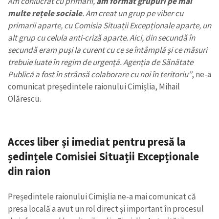
Am conlucrat cu primarii,
am format grupuri pe mai
multe rețele sociale
. Am creat un grup pe viber cu
primarii aparte, cu Comisia Situații Excepționale aparte, un
alt grup cu celula anti-criză aparte. Aici, din secundă în
secundă eram puși la curent cu ce se întâmplă și ce măsuri
trebuie luate în regim de urgență. Agenția de Sănătate
Publică a fost în strânsă colaborare cu noi în teritoriu”
, ne-a
comunicat președintele raionului Cimișlia, Mihail
Olărescu.
Acces liber și imediat pentru presă la
ședințele Comisiei Situații Excepționale
din raion
Președintele raionului Cimișlia ne-a mai comunicat că
presa locală a avut un rol direct și important în procesul