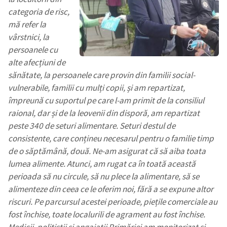
categoria de risc,
mă refer la
vârstnici, la
persoanele cu
alte afecțiuni de
sănătate, la persoanele care provin din familii social-
vulnerabile, familii cu mulți copii, și am repartizat,
împreună cu suportul pe care l-am primit de la consiliul
raional, dar și de la leovenii din disporă, am repartizat
peste 340 de seturi alimentare. Seturi destul de
consistente, care conțineu necesarul pentru o familie timp
de o săptămână, două. Ne-am asigurat că să aiba toata
lumea alimente. Atunci, am rugat ca în toată această
perioada să nu circule, să nu plece la alimentare, să se
alimenteze din ceea ce le oferim noi, fără a se expune altor
riscuri. Pe parcursul acestei perioade, piețile comerciale au
fost închise, toate localurili de agrament au fost închise.
Medicii, polițiștii și angajații Primăriei am monitorizat și