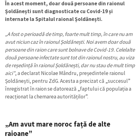
În acest moment, doar două persoane din raionul
Șoldănești sunt diagnosticate cu Covid-19 și
internate la Spitalul raional Șoldănești.
„A fost o perioadă de timp, foarte mult timp, în care nu am
avut niciun caz în raionul Șoldănești. Noi avem doar două
persoane din raion care sunt bolnave de Covid-19. Celelalte
două persoane infectate sunt tot din raionul nostru, au viza
de reședință în raionul Șoldănești, dar nu stau de mult timp
aici”
, a declarat Nicolae Mândru, președintele raionul
Șoldănești, pentru ZdG. Acesta a precizat că „succesul”
înregistrat în raion se datorează „faptului că populația a
reacționat la chemarea autorităților”.
„Am avut mare noroc față de alte
raioane”