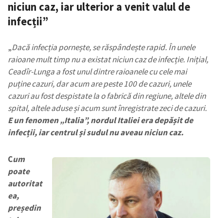
niciun caz, iar ulterior a venit valul de
infecții”
„
Dacă infecția pornește, se răspândește rapid. În unele
raioane mult timp nu a existat niciun caz de infecție. Inițial,
Ceadîr-Lunga a fost unul dintre raioanele cu cele mai
puține cazuri, dar acum are peste 100 de cazuri, unele
cazuri au fost despistate la o fabrică din regiune, altele din
spital, altele aduse și acum sunt înregistrate zeci de cazuri.
E un fenomen „Italia”, nordul Italiei era depășit de
infecții, iar centrul și sudul nu aveau niciun caz.
C
um
poate
autoritat
ea,
președin