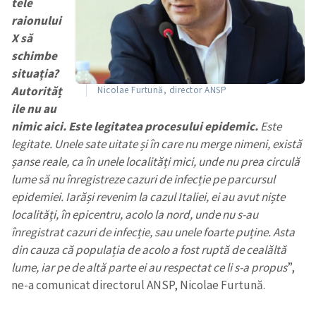
tele
raionului
X să
schimbe
situația?
Autorităț
Nicolae Furtună, director ANSP
ile nu au
nimic aici. Este legitatea procesului epidemic.
Este
legitate. Unele sate uitate și în care nu merge nimeni, există
șanse reale, ca în unele localități mici, unde nu prea circulă
lume să nu înregistreze cazuri de infecție pe parcursul
epidemiei. Iarăși revenim la cazul Italiei, ei au avut niște
localități, în epicentru, acolo la nord, unde nu s-au
înregistrat cazuri de infecție, sau unele foarte puține. Asta
din cauza că populația de acolo a fost ruptă de cealăltă
lume, iar pe de altă parte ei au respectat ce li s-a propus
”,
ne-a comunicat directorul ANSP, Nicolae Furtună.