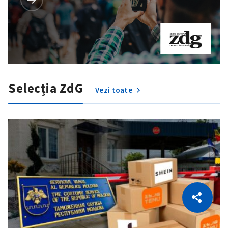
Selecția ZdG
Vezi toate
CITEȘTE
Citește articolul
Copiază Link