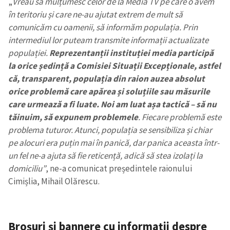
„
Vreau să mulțumesc celor de la Media TV pe care o avem
în teritoriu și care ne-au ajutat extrem de mult să
comunicăm cu oamenii, să informăm populația. Prin
intermediul lor puteam transmite informații actualizate
populației.
Reprezentanții instituției media participă
la orice ședință a Comisiei Situații Excepționale, astfel
că, transparent, populația din raion auzea absolut
orice problemă care apărea și soluțiile sau măsurile
care urmează a fi luate. Noi am luat așa tactică – să nu
tăinuim, să expunem problemele
. Fiecare problemă este
problema tuturor. Atunci, populația se sensibiliza și chiar
pe alocuri era puțin mai în panică, dar panica aceasta într-
un fel ne-a ajuta să fie reticență, adică să stea izolați la
domiciliu”
, ne-a comunicat președintele raionului
Cimișlia, Mihail Olărescu.
Broșuri și bannere cu informații despre