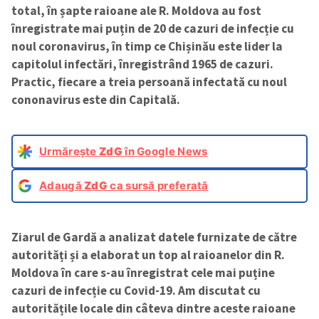
total, în șapte raioane ale R. Moldova au fost
înregistrate mai puțin de 20 de cazuri de infecție cu
noul coronavirus, în timp ce Chișinău este lider la
capitolul infectări, înregistrând 1965 de cazuri.
Practic, fiecare a treia persoană infectată cu noul
cononavirus este din Capitală.
Urmărește
ZdG
în Google News
Adaugă
ZdG
ca sursă preferată
Ziarul de Gardă a analizat datele furnizate de către
autorități și a elaborat un top al raioanelor din R.
Moldova în care s-au înregistrat cele mai puține
cazuri de infecție cu Covid-19. Am discutat cu
autoritățile locale din câteva dintre aceste raioane