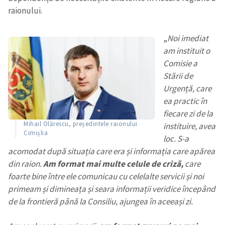
raionului.
„
Noi imediat
am instituit o
Comisie a
Stării de
Urgență, care
ea practic în
fiecare zi de la
Mihail Olărescu, președintele raionului
instituire, avea
Cimișlia
loc. S-a
acomodat după situația care era și informația care apărea
din raion.
Am format mai multe celule de criză,
care
foarte bine între ele comunicau cu celelalte servicii și noi
primeam și dimineața și seara informații veridice începând
de la frontieră până la Consiliu, ajungea în aceeași zi.