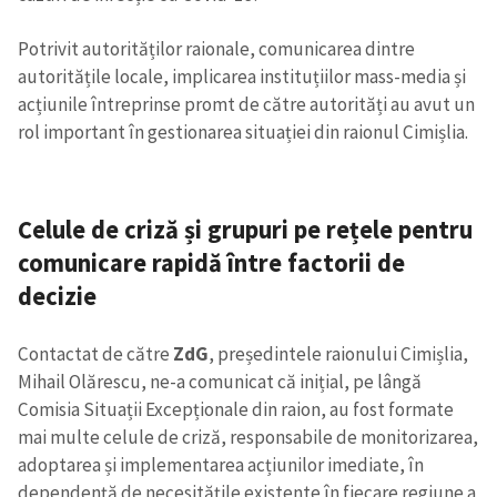
Potrivit autorităților raionale, comunicarea dintre
CONTACT SURSĂ
autoritățile locale, implicarea instituțiilor mass-media și
Sursă anonimă
acțiunile întreprinse promt de către autorități au avut un
rol important în gestionarea situației din raionul Cimișlia.
Nume
+ Numele meu
Email
+ Emailul meu
Celule de criză și grupuri pe rețele pentru
comunicare rapidă între factorii de
Telefon
+ Telefon personal
decizie
Am citit și sunt de
acord cu
politica de
Contactat de către
ZdG
, președintele raionului Cimișlia,
confidențialitate
.
Mihail Olărescu, ne-a comunicat că inițial, pe lângă
Comisia Situații Excepționale din raion, au fost formate
TRIMITE ȘTIREA
mai multe celule de criză, responsabile de monitorizarea,
adoptarea și implementarea acțiunilor imediate, în
dependență de necesitățile existente în fiecare regiune a