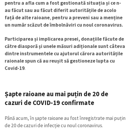
pentru a afla cum a fost gestionată situația și ce n-
au făcut sau au făcut diferit autoritățile de acolo
față de alte raioane
,
pentru a preveni sau a menține
un număr scăzut de îmbolnăviri cu noul coronavirus.
Participarea și implicarea presei, donațiile făcute de
către diasporă și unele măsuri adiționale sunt câteva
dintre instrumentele cu ajutorul cărora autoritățile
raionale spun că au reușit să gestioneze lupta cu
Covid-19
.
Șapte raioane au mai puțin de 20 de
cazuri de COVID-19 confirmate
Până acum, în șapte raioane au fost înregistrate mai puțin
de 20 de cazuri de infecție cu noul coronavirus.