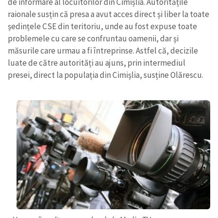
de informare al locuitorilor din Cimișlia. Autoritățile
raionale susțin că presa a avut acces direct și liber la toate
ședințele CSE din teritoriu, unde au fost expuse toate
SUSȚINE
problemele cu care se confruntau oamenii, dar și
măsurile care urmau a fi întreprinse. Astfel că, decizile
luate de către autorități au ajuns, prin intermediul
presei, direct la populația din Cimișlia, susține Olărescu.