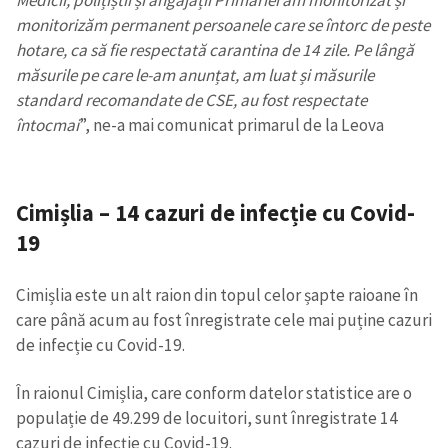
monitorizăm permanent persoanele care se întorc de peste
hotare, ca să fie respectată carantina de 14 zile. Pe lângă
măsurile pe care le-am anunțat, am luat și măsurile
standard recomandate de CSE, au fost respectate
întocmai
”, ne-a mai comunicat primarul de la Leova
ȘTIREA MEA
Cimișlia – 14 cazuri de infecție cu Covid-
Titlu știre
+ Adaugă titlu
19
Fotografie
+ Încarcă imagine
Cimișlia este un alt raion din topul celor șapte raioane în
care până acum au fost înregistrate cele mai puține cazuri
Link media
+ Link media
de infecție cu Covid-19.
În raionul Cimișlia, care conform datelor statistice are o
populație de 49.299 de locuitori, sunt înregistrate 14
Mesajul știrei
+ Mesajul știrei
cazuri de infecție cu Covid-19.