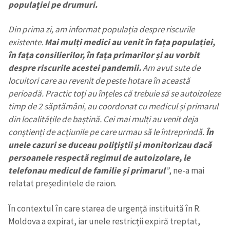
populației
pe drumuri.
Din prima zi, am informat populația despre riscurile
existente.
Mai mulți medici au venit în fața populației,
în fața consilierilor, în fața primarilor și au vorbit
despre riscurile acestei pandemii.
Am avut sute de
locuitori care au revenit de peste hotare în această
perioadă. Practic toți au înțeles că trebuie să se autoizoleze
timp de 2 săptămâni, au coordonat cu medicul și primarul
din localitățile de baștină. Cei mai mulți au venit deja
conștienți de acțiunile pe care urmau să le întreprindă.
În
unele cazuri se duceau polițiștii și monitorizau dacă
persoanele respectă regimul de autoizolare, le
telefonau medicul de familie și primarul
”
, ne-a mai
relatat președintele de raion.
Trimite o informație
Despre ZdG
in English
на русском
În contextul în care starea de urgență instituită în R.
Moldova a expirat, iar unele restricții expiră treptat,