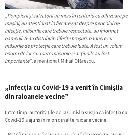
„
Pompierii și salvatorii au mers în teritoriu cu difuzoare pe
mașini, au atenționat în fiecare sat despre pericolul de
infecție, măsurile care trebuie respectate, au informat
oamenii. S-au distribuit diferite broșuri, bannere cu
măsurile de protecție care trebuie luate. A fost un volum
enorm de lucru. Toate măsurile și acțiunile au fost
importante”
, a menționat Mihail Olărescu.
„Infecția cu Covid-19 a venit în Cimișlia
din raioanele vecine”
Între timp, autoritățile de la Cimișlia susțin că infecția cu
Covid-19 a ajuns în raion din alte raioane vecine.
„
Pot să mai apară câte un caz, două de suspecții, atunci