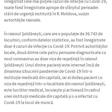
înregistrat cele mai puține cazuri de infecție cu Covid-19,
toate fiind înregistrate aprope de sfârșitul perioadei
stării de urgență instituită în R. Moldova, susțin
autoritățile raionale.
În raionul Șoldănești, care are o populație de 36.743 de
locuitori, conform datelor statistice, au fost înregistrate
doar 4 cazuri de infecție cu Covid-19. Potrivit autorităților
locale, două dintre cele patru persoane diagnosticate cu
noul coronavirus au doar viza de reședință în raionul
Șoldănești. Unul dintre pacienți este internat încă de
dinaintea izbucnirii pandemiei de Covid-19 într-o
instituție medicală din capitală, iar al doilea pacient cu
viza de reședință într-o localitate din raionul Șoldănești,
este lucrător medical, locuiește și activează în cadrul
unei instituții medicale din capitală și s-a infectat cu
Covid-19 la locul de muncă.