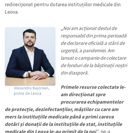
redirecționat pentru dotarea instituțiilor medicale din
Leova.
„
Noi am acționat destul de
responsabil din prima perioadă
de declarare oficială a stării de
urgență, a pandemiei. Am
lansat o campanie de colectare
de fonduri de la băștinații noștri
din diasporă.
Primele resurse colectate le-
Alexandru Bujorean,
prima de Leova
am direcționat spre
procurarea echipamentelor
de protecție, dezinfectanților, măștilor cu care am
mers la instituțiile medicale până a primi careva
dotări și donații de la instituțiile de stat, instituțiile
medicale din Leova le-au primit de la noi
”
, ne-a