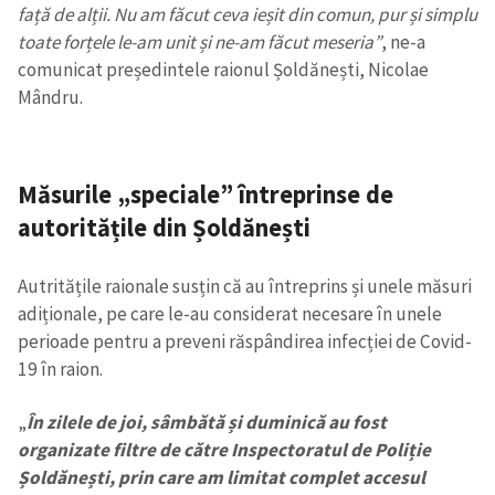
față de alții. Nu am făcut ceva ieșit din comun, pur și simplu
toate forțele le-am unit și ne-am făcut meseria”
, ne-a
comunicat președintele raionul Șoldănești, Nicolae
Mândru.
Măsurile „speciale” întreprinse de
autoritățile din Șoldănești
Autritățile raionale susțin că au întreprins și unele măsuri
adiționale, pe care le-au considerat necesare în unele
perioade pentru a preveni răspândirea infecției de Covid-
19 în raion.
„
În zilele de joi, sâmbătă și duminică au fost
organizate filtre de către Inspectoratul de Poliție
Șoldănești, prin care am limitat complet accesul