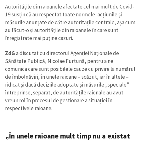
Autoritățile din raioanele afectate cel mai mult de Covid-
19 susțin că au respectat toate normele, acțiunile și
măsurile anunțate de către autoritățile centrale, așa cum
au făcut-o și autoritățile din raioanele în care sunt
înregistrate mai puține cazuri.
ZdG
a discutat cu directorul Agenției Naționale de
Sănătate Publică, Nicolae Furtună, pentru a ne
comunica care sunt posibilele cauze cu privire la numărul
de îmbolnăviri, în unele raioane – scăzut, iar în altele –
ridicat și dacă deciziile adoptate și măsurile „speciale”
întreprinse, separat, de autoritățile raionale au avut
vreun rol în procesul de gestionare a situației în
respectivele raioane.
„În unele raioane mult timp nu a existat