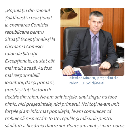
„Populația din raionul
Șoldănești a reacționat
la chemarea Comisiei
republicane pentru
Situații Excepționale și la
chemarea Comisiei
raionale Situații
Excepționale, au stat cât
mai mult acasă. Au fost
mai responsabilii
Nicolae Mîndru, președintele
locuitorii, dar și primarii,
raionului Șoldănești
preoții și toți factorii de
decizie din raion. Ne-am unit forțele, unul singur nu face
nimic, nici președintele, nici primarul. Noi toți ne-am unit
forțele și am informat populația, le-am comunicat că
trebuie să respectăm toate regulile și măsurile pentru
sănătatea fiecăruia dintre noi. Poate am avut și mare noroc