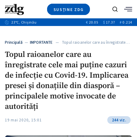
SUSȚINE ZDG
+4
Caută
+1
23
°C
, Chișinău
€
20.05
$
17.37
₽
0.214
Ştiri
+13
+10
Investigatii
Banii tăi
+3
Principală
—
IMPORTANTE
— Topul raioanelor care au înregistrate…
Video
Topul raioanelor care au
Special
înregistrate cele mai puține cazuri
Blog
+1
ZdGust
de infecție cu Covid-19. Implicarea
presei și donațiile din diasporă –
principalele motive invocate de
autorități
19 mai 2020, 15:01
244 viz.