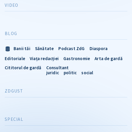
VIDEO
BLOG
Banii tăi
Sănătate
Podcast ZdG
Diaspora
Editoriale
Viața redacției
Gastronomie
Arta de gardă
Cititorul de gardă
Consultant
juridic
politic
social
ZDGUST
SPECIAL