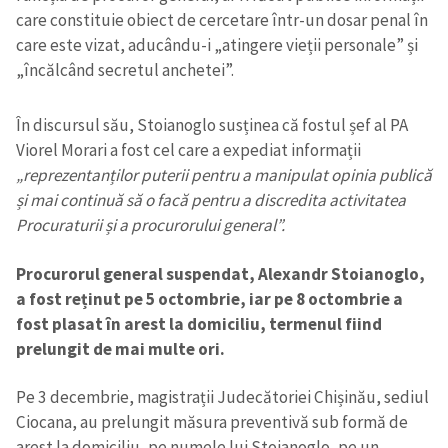
care constituie obiect de cercetare într-un dosar penal în
care este vizat, aducându-i „atingere vieții personale” și
„încălcând secretul anchetei”.
În discursul său, Stoianoglo susținea că fostul șef al PA
Viorel Morari a fost cel care a expediat informații
„reprezentanților puterii pentru a manipulat opinia publică
și mai continuă să o facă pentru a discredita activitatea
Procuraturii și a procurorului general”.
Procurorul general suspendat, Alexandr Stoianoglo,
a fost reținut pe 5 octombrie, iar pe 8 octombrie a
fost plasat în arest la domiciliu, termenul fiind
prelungit de mai multe ori.
Pe 3 decembrie, magistrații Judecătoriei Chișinău, sediul
Ciocana, au prelungit măsura preventivă sub formă de
arest la domiciliu, pe numele lui Stoianoglo, pe un