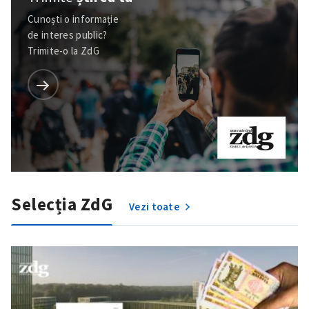
Cunoști o informație
de interes public?
Trimite-o la ZdG
Selecția ZdG
Vezi toate