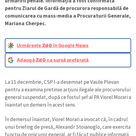
urmăririi penale. Informația a fost confirmată
pentru Ziarul de Gardă de procurora responsabilă de
comunicarea cu mass-media a Procuraturii Generale,
Mariana Cherpec.
Urmărește
ZdG
în Google News
Adaugă
ZdG
ca sursă preferată
La 11 decembrie, CSP l-a desemnat pe Vasile Plevan
pentru a examina pretinse acțiuni ilegale ale procurorului
general suspendat, după ce fostul șef al PA Viorel Morari a
înaintat un demers în acest sens.
În demersul înaintat, Viorel Morari a invocat că, în cadrul
unui briefing de presă, Alexandr Stoianoglo, care exercita
funcția de procuror general, ar fi făcut publice informații