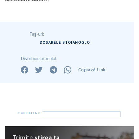
Tag-uri:
DOSARELE STOIANOGLO
Distribuie articolul:
Copiază Link
Trimite o informație
Despre ZdG
in English
на русском
Trimite
știrea ta