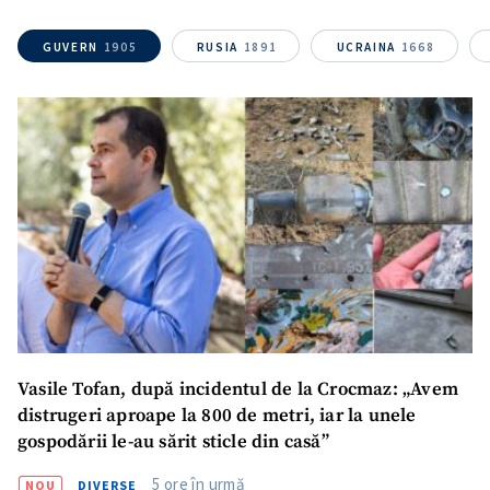
GUVERN
1905
RUSIA
1891
UCRAINA
1668
Mesajul știrei
+ Mesajul știrei
CONTACT SURSĂ
Sursă anonimă
Nume
+ Numele meu
Email
+ Emailul meu
Telefon
+ Telefon personal
Vasile Tofan, după incidentul de la Crocmaz: „Avem
distrugeri aproape la 800 de metri, iar la unele
Am citit și sunt de
gospodării le-au sărit sticle din casă”
acord cu
politica de
confidențialitate
.
5 ore în urmă
NOU
DIVERSE