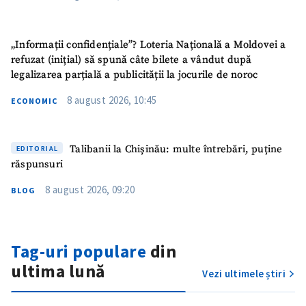
„Informații confidențiale”? Loteria Națională a Moldovei a
refuzat (inițial) să spună câte bilete a vândut după
legalizarea parțială a publicității la jocurile de noroc
8 august 2026, 10:45
ECONOMIC
Talibanii la Chișinău: multe întrebări, puține
EDITORIAL
răspunsuri
8 august 2026, 09:20
BLOG
ȘTIREA MEA
Titlu știre
+ Adaugă titlu
Tag-uri populare
din
Fotografie
+ Încarcă imagine
ultima lună
Vezi ultimele știri
Link media
+ Link media