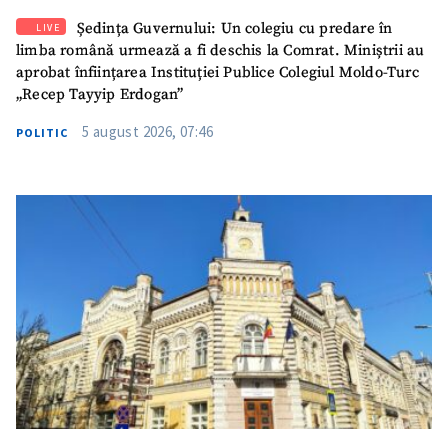
Ședința Guvernului: Un colegiu cu predare în
LIVE
limba română urmează a fi deschis la Comrat. Miniștrii au
aprobat înființarea Instituției Publice Colegiul Moldo-Turc
„Recep Tayyip Erdogan”
5 august 2026, 07:46
POLITIC