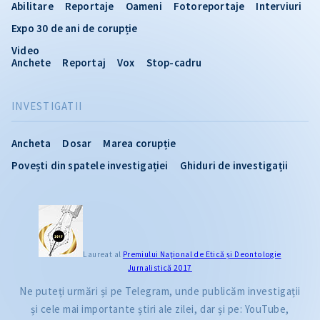
Abilitare
Reportaje
Oameni
Fotoreportaje
Interviuri
Expo 30 de ani de corupție
Video
Anchete
Reportaj
Vox
Stop-cadru
INVESTIGATII
Ancheta
Dosar
Marea corupție
Povești din spatele investigației
Ghiduri de investigații
Laureat al
Premiului Naţional de Etică și Deontologie
Jurnalistică 2017
Ne puteți urmări și pe Telegram, unde publicăm investigații
și cele mai importante știri ale zilei, dar și pe: YouTube,