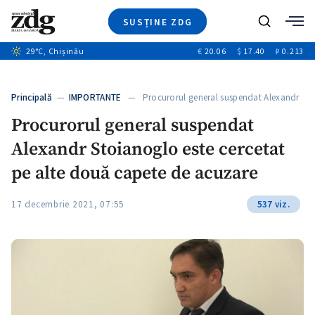
SUSȚINE ZDG
+6
Caută
+1
29
°C
, Chișinău
€
20.06
$
17.40
₽
0.213
Ştiri
+5
+3
Investigatii
Banii tăi
+4
Principală
—
IMPORTANTE
— Procurorul general suspendat Alexandr
Video
Stoianoglo…
+2
Procurorul general suspendat
Special
Alexandr Stoianoglo este cercetat
Blog
ZdGust
pe alte două capete de acuzare
17 decembrie 2021, 07:55
537 viz.