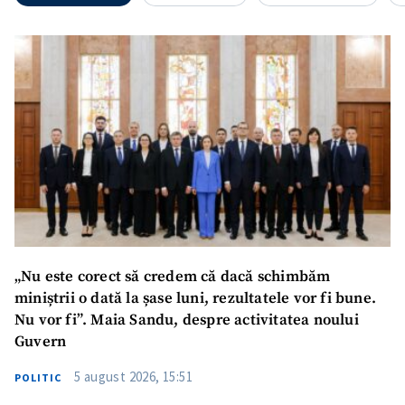
ȘTIREA MEA
Titlu știre
+ Adaugă titlu
Fotografie
+ Încarcă imagine
Link media
+ Link media
„Nu este corect să credem că dacă schimbăm
Mesajul știrei
+ Mesajul știrei
miniștrii o dată la șase luni, rezultatele vor fi bune.
Nu vor fi”. Maia Sandu, despre activitatea noului
Guvern
CONTACT SURSĂ
5 august 2026, 15:51
POLITIC
Sursă anonimă