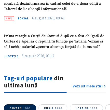
combată dezinformarea în cadrul celei de-a doua ediții a
Taberei de Reziliență Informațională
6 august 2026, 09:43
NOU
SOCIAL
Prima reacție a Curții de Conturi după ce a fost obligată de
Curtea de Apel să o repună în funcție pe Tatiana Vozian și
să-i achite salariul „pentru absența forțată de la muncă”
5 august 2026, 09:12
JUSTIȚIE
Tag-uri populare
din
ultima lună
Vezi ultimele știri
GUVERN
1902
RUSIA
1886
UCRAINA
1661