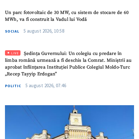
Nume
+ Numele meu
Un parc fotovoltaic de 30 MW, cu sistem de stocare de 60
MWh, va fi construit la Vadul lui Vodă
Email
+ Emailul meu
5 august 2026, 10:58
SOCIAL
Telefon
+ Telefon personal
Ședința Guvernului: Un colegiu cu predare în
LIVE
Am citit și sunt de
limba română urmează a fi deschis la Comrat. Miniștrii au
acord cu
politica de
aprobat înființarea Instituției Publice Colegiul Moldo-Turc
confidențialitate
.
„Recep Tayyip Erdogan”
TRIMITE ȘTIREA
5 august 2026, 07:46
POLITIC