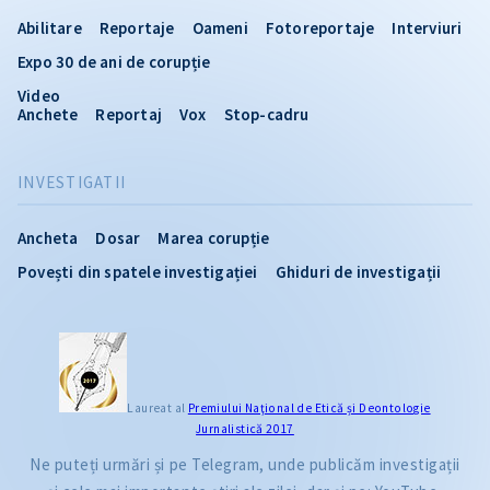
Abilitare
Reportaje
Oameni
Fotoreportaje
Interviuri
Expo 30 de ani de corupție
Video
Anchete
Reportaj
Vox
Stop-cadru
INVESTIGATII
Ancheta
Dosar
Marea corupție
Povești din spatele investigației
Ghiduri de investigații
Laureat al
Premiului Naţional de Etică și Deontologie
Jurnalistică 2017
Ne puteți urmări și pe Telegram, unde publicăm investigații