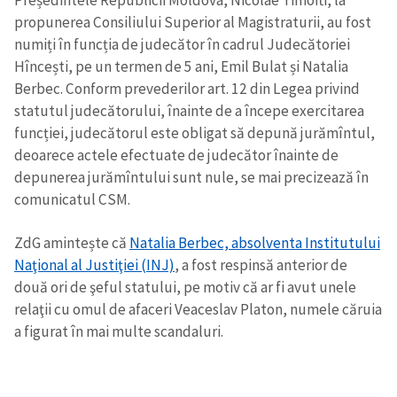
Președintele Republicii Moldova, Nicolae Timofti, la
propunerea Consiliului Superior al Magistraturii, au fost
numiți în funcția de judecător în cadrul Judecătoriei
Hîncești, pe un termen de 5 ani, Emil Bulat și Natalia
Berbec. Conform prevederilor art. 12 din Legea privind
statutul judecătorului, înainte de a începe exercitarea
funcției, judecătorul este obligat să depună jurămîntul,
deoarece actele efectuate de judecător înainte de
depunerea jurămîntului sunt nule, se mai precizează în
comunicatul CSM.
ZdG amintește că
Natalia Berbec, absolventa Institutului
Naţional al Justiţiei (INJ)
, a fost respinsă anterior de
două ori de şeful statului, pe motiv că ar fi avut unele
relaţii cu omul de afaceri Veaceslav Platon, numele căruia
a figurat în mai multe scandaluri.