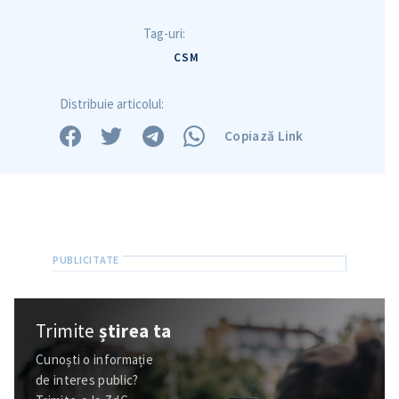
Tag-uri:
CSM
Distribuie articolul:
Copiază Link
Trimite
știrea ta
Cunoști o informație
de interes public?