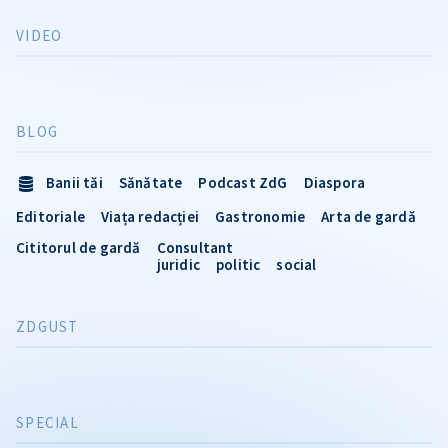
VIDEO
BLOG
Banii tăi
Sănătate
Podcast ZdG
Diaspora
Editoriale
Viața redacției
Gastronomie
Arta de gardă
Cititorul de gardă
Consultant
juridic
politic
social
ZDGUST
SPECIAL