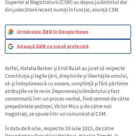
Superior al Magistraturii (CSM) au depus jurămîntul doi
din judecătorii recent numiți în funcție, anunță CSM.
Urmărește
ZdG
în Google News
Adaugă
ZdG
ca sursă preferată
Astfel, Natalia Berbec și Emil Bulat au jurat să respecte
Constituţia şi legile ţării, drepturile şi libertăţile omului,
să-și îndeplinească cu onoare, conştiinţă şi fără părtinire
atribuţiile ce le revin. Depunerea jurământului a fost
consemnată într-un proces-verbal, fiind semnat de către
preşedintele ședinței, Victor Micu şi de către noii
magistrați, se spune într-un comunicat al CSM.
În data de 8 iulie, respectiv 10 iulie 2015, de către