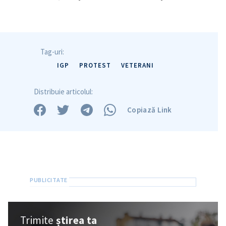
Tag-uri:
IGP
PROTEST
VETERANI
Distribuie articolul:
Copiază Link
Trimite
știrea ta