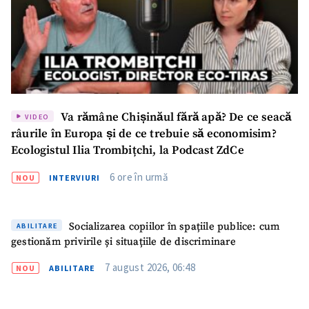
ȘTIREA MEA
Titlu știre
+ Adaugă titlu
Fotografie
+ Încarcă imagine
Va rămâne Chișinăul fără apă? De ce seacă
VIDEO
râurile în Europa și de ce trebuie să economisim?
Link media
+ Link media
Ecologistul Ilia Trombițchi, la Podcast ZdCe
6 ore în urmă
NOU
INTERVIURI
Mesajul știrei
+ Mesajul știrei
Socializarea copiilor în spațiile publice: cum
ABILITARE
gestionăm privirile și situațiile de discriminare
CONTACT SURSĂ
7 august 2026, 06:48
NOU
ABILITARE
Sursă anonimă