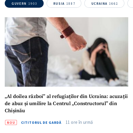
GUVERN
1903
RUSIA
1887
UCRAINA
1662
„Al doilea război” al refugiaților din Ucraina: acuzații
de abuz și umilire la Centrul „Constructorul” din
Chișinău
SUSȚINE
11 ore în urmă
NOU
CITITORUL DE GARDĂ