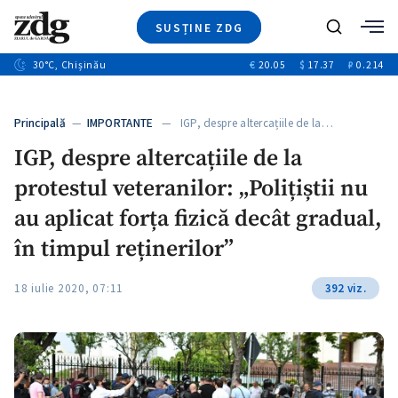
SUSȚINE ZDG
+3
Caută
+1
30
°C
, Chișinău
€
20.05
$
17.37
₽
0.214
Ştiri
+9
+4
Investigatii
Banii tăi
+1
+5
Principală
—
IMPORTANTE
— IGP, despre altercațiile de la…
Video
+1
IGP, despre altercațiile de la
Special
protestul veteranilor: „Polițiștii nu
Blog
+1
ZdGust
au aplicat forța fizică decât gradual,
în timpul reținerilor”
+1
18 iulie 2020, 07:11
392 viz.