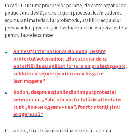
În cadrul tuturor proceselor pornite, de către organul de
poliție sunt desfășurate acțiuni procesuale, în vederea
acumulării materialului probatoriu, stabilirii acțiunilor
persoanelor, precum și individualizării vinovăției acestora
pentru faptele comise.
Amnesty International Moldova, despre
protestul veteranilor: „Nu este clar de ce
autoritățile au aplicat forța la un protest pașnic,
soldate cu rețineri și utilizarea de gaze
lacrimogene”
Trimite o informație
Despre ZdG
Dodon, despre acțiunile din timpul protestul
in English
на русском
veteranilor. „Polițiștii noștri față de alte state
sunt „божьи одуванчики”, foarte atenți și nu
exagerează”
La 16 iulie, cu câteva minute înainte de începerea