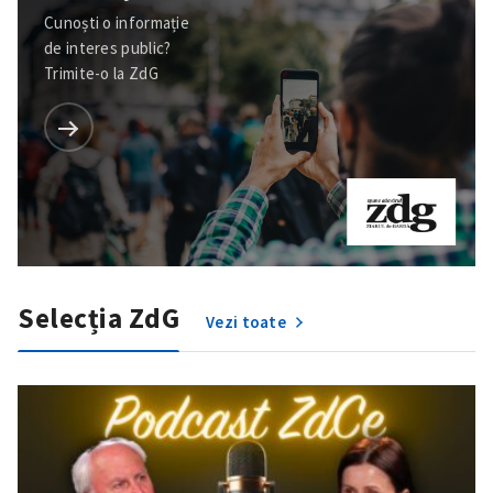
Cunoști o informație
de interes public?
Trimite-o la ZdG
Selecția ZdG
Vezi toate