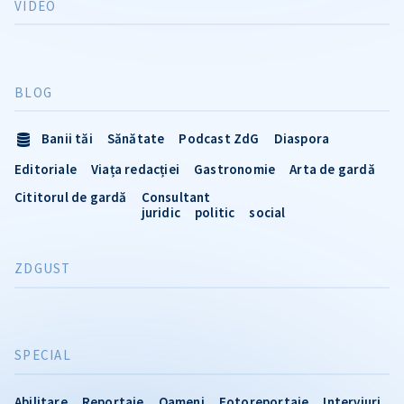
VIDEO
BLOG
Banii tăi
Sănătate
Podcast ZdG
Diaspora
Editoriale
Viața redacției
Gastronomie
Arta de gardă
Cititorul de gardă
Consultant
juridic
politic
social
ZDGUST
SPECIAL
Abilitare
Reportaje
Oameni
Fotoreportaje
Interviuri