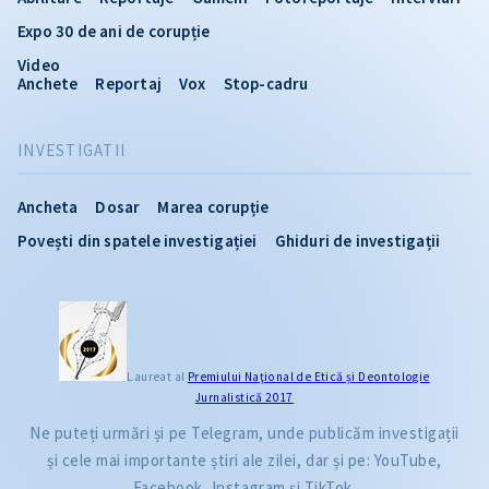
Expo 30 de ani de corupție
Video
Anchete
Reportaj
Vox
Stop-cadru
INVESTIGATII
Ancheta
Dosar
Marea corupție
Povești din spatele investigației
Ghiduri de investigații
Laureat al
Premiului Naţional de Etică și Deontologie
Jurnalistică 2017
Ne puteți urmări și pe Telegram, unde publicăm investigații
și cele mai importante știri ale zilei, dar și pe: YouTube,
Facebook, Instagram și TikTok.