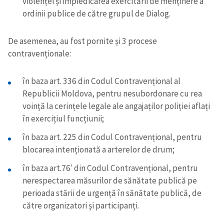
violenței și impiedicarea exercitării de menținere a
ordinii publice de către grupul de Dialog.
De asemenea, au fost pornite și 3 procese
contravenționale:
în baza art. 336 din Codul Contravențional al
Republicii Moldova, pentru nesubordonare cu rea
voință la cerințele legale ale angajaților poliției aflați
în exercițiul funcțiunii;
în baza art. 225 din Codul Contravențional, pentru
blocarea intenționată a arterelor de drum;
în baza art.76′ din Codul Contravențional, pentru
nerespectarea măsurilor de sănătate publică pe
perioada stării de urgență în sănătate publică, de
către organizatori și participanți.