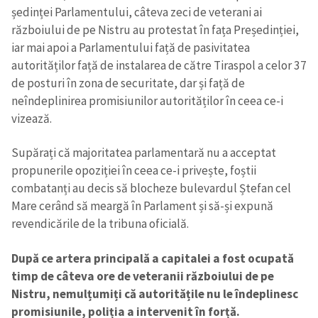
ședinței Parlamentului, câteva zeci de veterani ai
războiului de pe Nistru au protestat în fața Președinției,
iar mai apoi a Parlamentului față de pasivitatea
autorităților față de instalarea de către Tiraspol a celor 37
de posturi în zona de securitate, dar și față de
neîndeplinirea promisiunilor autorităților în ceea ce-i
vizează.
Supărați că majoritatea parlamentară nu a acceptat
propunerile opoziției în ceea ce-i privește, foștii
combatanți au decis să blocheze bulevardul Ștefan cel
Mare cerând să meargă în Parlament și să-și expună
revendicările de la tribuna oficială.
După ce artera principală a capitalei a fost ocupată
timp de câteva ore de veteranii războiului de pe
Nistru, nemulțumiți că autoritățile nu le îndeplinesc
promisiunile, poliția a intervenit în forță.