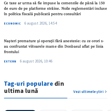
Nume
+ Numele meu
Ce taxe ar urma să fie impuse la comenzile de până la 150
de euro de pe platforme străine. Noile reglementări incluse
în politica fiscală publicată pentru consultări
Email
+ Emailul meu
6 august 2026, 14:54
ECONOMIC
Telefon
+ Telefon personal
Nașteri premature și operații fără anestezie: cu ce orori s-
Am citit și sunt de
au confruntat viitoarele mame din Donbasul aflat pe linia
acord cu
politica de
frontului
confidențialitate
.
6 august 2026, 10:46
EXTERN
TRIMITE ȘTIREA
Tag-uri populare
din
ultima lună
Vezi ultimele știri