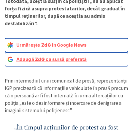
Totodată, aceștia susțin că polițiștii „nu au aplicat
forța fizică asupra protestatarilor, decât gradual în
timpul reținerilor, după ce aceștia au admis
destabilizări”.
Urmărește
ZdG
în Google News
Adaugă
ZdG
ca sursă preferată
Prin intermediul unui comunicat de presă, reprezentanții
IGP precizează că informațiile vehiculate în presă precum
că o persoană ar fi fost internată în urma altercațiilor cu
poliția „este o dezinformare și încercare de denigrare a
imaginii sistemului polițienesc”.
„În timpul acțiunilor de protest au fost