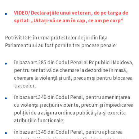
VIDEO/ Declarațiile unui veteran, de pe targa de
spital: „Uitați-vă ce am în cap, ce am pe corp”
Potrivit IGP, în urma protestelor de joi din fața
Parlamentului au fost pornite trei procese penale:
în baza art.285 din Codul Penal al Republicii Moldova,
pentru tentativă de chemare la dezordine în masă,
chemare la violență și ură, precum și pentru blocarea
traseelor;
în baza art.349 din Codul Penal, pentru amenințarea
cu violența și acțiuni violente, precum și împiedicarea
poliției de a asigura ordinea publică și a-și exercita
atribuțiile funcționale;
în baza art.349 din Codul Penal, pentru aplicarea