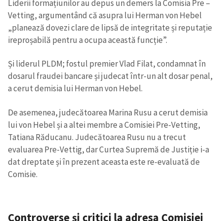
Liderii formațiunilor au depus un demers la Comisia Pre –
Vetting, argumentând că asupra lui Herman von Hebel
„planează dovezi clare de lipsă de integritate și reputație
SUSȚINE
ireproșabilă pentru a ocupa această funcție”.
Și liderul PLDM; fostul premier Vlad Filat, condamnat în
dosarul fraudei bancare și judecat într-un alt dosar penal,
a cerut demisia lui Herman von Hebel.
De asemenea, judecătoarea Marina Rusu a cerut demisia
lui von Hebel și a altei membre a Comisiei Pre-Vetting,
Tatiana Răducanu. Judecătoarea Rusu nu a trecut
evaluarea Pre-Vettig, dar Curtea Supremă de Justiție i-a
dat dreptate și în prezent aceasta este re-evaluată de
Comisie.
Controverse și critici la adresa Comisiei