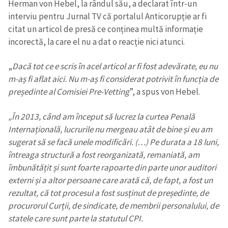
Herman von Hebel, la rândul său, a declarat într-un
interviu pentru Jurnal TV că portalul Anticorupție ar fi
citat un articol de presă ce conținea multă informație
incorectă, la care el nu a dat o reacție nici atunci.
„
Dacă tot ce e scris în acel articol ar fi fost adevărate, eu nu
m-aș fi aflat aici. Nu m-aș fi considerat potrivit în funcția de
președinte al Comisiei Pre-Vetting
”, a spus von Hebel.
„În 2013, când am început să lucrez la curtea Penală
Internațională, lucrurile nu mergeau atât de bine și eu am
sugerat să se facă unele modificări. (…) Pe durata a 18 luni,
întreaga structură a fost reorganizată, remaniată, am
îmbunătățit și sunt foarte rapoarte din parte unor auditori
externi și a altor persoane care arată că, de fapt, a fost un
rezultat, că tot procesul a fost susținut de președinte, de
procurorul Curții, de sindicate, de membrii personalului, de
statele care sunt parte la statutul CPI.