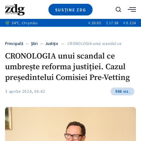
SUSȚINE ZDG
+9
Caută
+4
34
°C
, Chișinău
€
20.05
$
17.38
₽
0.214
Ştiri
+12
+2
Investigatii
Banii tăi
+5
Principală
—
Ştiri
—
Justiție
— CRONOLOGIA unui scandal ce
Video
umbrește…
CRONOLOGIA unui scandal ce
Special
umbrește reforma justiției. Cazul
Blog
ZdGust
președintelui Comisiei Pre-Vetting
3 aprilie 2024, 06:42
946 viz.