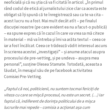
neoficială și că nu știa că va fi citată în articol. „În primul
rând codul de etică al jurnalistului zice clar ca acesta este
obligat să îți spună că te înregistrează sau ca te va cita –
acest lucru nu a fost. Mai mult decât atît – pe finalul
discuției noastre (pe care evident ea nu a facut-o publică)
– ea spune expres că în cazul în care va vrea sa mă citeze
în material – mă va întreba și îmi va arăta textul – ceea ce
iar a fost încălcat. Ceea ce trădează vădit interesul ascuns
în scrierea acestei „investigații” – și anume atacul asupra
procesului de pre-vetting, și pe undeva – asupra mea
personal”, susține Olesea Stamate.
Totodată, aceasta a
lăudat, în mesajul său de pe facebook activitatea
Comisiei Pre-Vetting.
„
Faptul că noi, politicienii, nu suntem tocmai fericiți de
viteza cu care se mișcă procesul, nu este un secret. (…) Iar
faptul că, indiferent de dorința politicului de a mișca
lucrurile mai repede – comisia a acționat așa cum