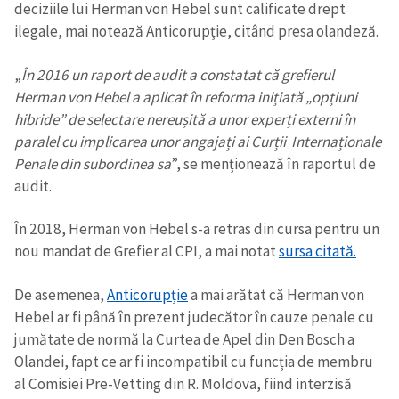
deciziile lui Herman von Hebel sunt calificate drept
ilegale, mai notează Anticorupție, citând presa olandeză.
„
În 2016 un raport de audit a constatat că grefierul
Herman von Hebel a aplicat în reforma inițiată „opțiuni
hibride” de selectare nereușită a unor experți externi în
paralel cu implicarea unor angajați ai Curții Internaționale
Penale din subordinea sa
”, se menționează în raportul de
audit.
În 2018, Herman von Hebel s-a retras din cursa pentru un
nou mandat de Grefier al CPI, a mai notat
sursa citată.
De asemenea,
Anticorupție
a mai arătat că Herman von
Hebel ar fi până în prezent judecător în cauze penale cu
jumătate de normă la Curtea de Apel din Den Bosch a
Olandei, fapt ce ar fi incompatibil cu funcția de membru
al Comisiei Pre-Vetting din R. Moldova, fiind interzisă