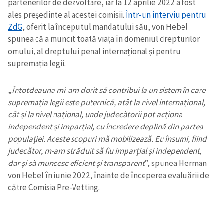
partenerilor de dezvoltare, iar la 12 aprilie 2022 a fost
ales președinte al acestei comisii.
Într-un interviu pentru
ZdG
, oferit la începutul mandatului său, von Hebel
spunea că a muncit toată viața în domeniul drepturilor
omului, al dreptului penal internațional și pentru
supremația legii.
„
Întotdeauna mi-am dorit să contribui la un sistem în care
supremația legii este puternică, atât la nivel internațional,
cât și la nivel național, unde judecătorii pot acționa
independent și imparțial, cu încredere deplină din partea
populației. Aceste scopuri mă mobilizează. Eu însumi, fiind
judecător, m-am străduit să fiu imparțial și independent,
dar și să muncesc eficient și transparent
”, spunea Herman
von Hebel în iunie 2022, înainte de începerea evaluării de
către Comisia Pre-Vetting.