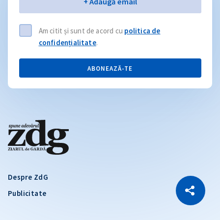
Email
+ Adaugă email
Am citit și sunt de acord cu
politica de
confidențialitate
.
ABONEAZĂ-TE
Despre ZdG
CITEȘTE
Publicitate
Citește articolul
Copiază Link