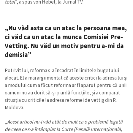
total
”, a spus von Hebel, la Jurnal TV.
„Nu văd asta ca un atac la persoana mea,
ci văd ca un atac la munca Comisiei Pre-
Vetting. Nu văd un motiv pentru a-mi da
demisia”
Potrivit lui, reforma s-a încadrat în limitele bugetului
alocat. El a mai argumentat că aceste critici la adresa lui și
a modului cum a făcut reforma ar fi apărut pentru că unii
oameni nu au dorit să-și piardă funcțiile, și a comparat
situația cu criticile la adresa reformei de vettig din R.
Moldova.
„
Acest articol nu-l văd atât de mult ca o problemă legată
de ceea ce s-a întâmplat la Curte (Penală Internațională,