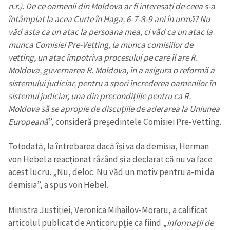
n.r.). De ce oamenii din Moldova ar fi interesați de ceea s-a
întâmplat la acea Curte în Haga, 6-7-8-9 ani în urmă? Nu
văd asta ca un atac la persoana mea, ci văd ca un atac la
munca Comisiei Pre-Vetting, la munca comisiilor de
vetting, un atac împotriva procesului pe care îl are R.
Moldova, guvernarea R. Moldova, în a asigura o reformă a
sistemului judiciar, pentru a spori încrederea oamenilor în
sistemul judiciar, una din precondițiile pentru ca R.
Moldova să se apropie de discuțiile de aderarea la Uniunea
Europeană
”, consideră președintele Comisiei Pre-Vetting.
Totodată, la întrebarea dacă își va da demisia, Herman
von Hebel a reacționat râzând și a declarat că nu va face
acest lucru. „Nu, deloc. Nu văd un motiv pentru a-mi da
demisia”, a spus von Hebel.
Ministra Justiției, Veronica Mihailov-Moraru, a calificat
articolul publicat de Anticorupție ca fiind „
informații de