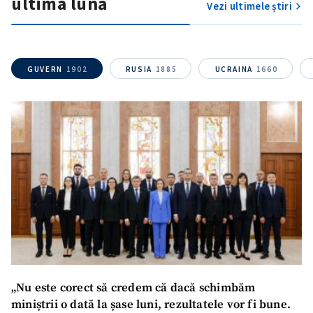
ultima lună
Vezi ultimele știri
GUVERN
1902
RUSIA
1885
UCRAINA
1660
„Nu este corect să credem că dacă schimbăm
miniștrii o dată la șase luni, rezultatele vor fi bune.