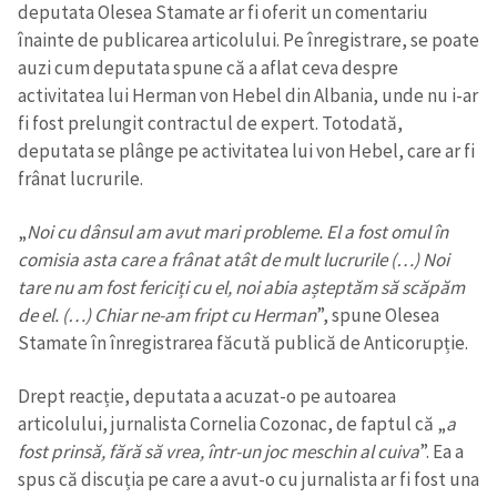
deputata Olesea Stamate ar fi oferit un comentariu
înainte de publicarea articolului. Pe înregistrare, se poate
CONTACT SURSĂ
auzi cum deputata spune că a aflat ceva despre
Sursă anonimă
activitatea lui Herman von Hebel din Albania, unde nu i-ar
fi fost prelungit contractul de expert. Totodată,
Nume
+ Numele meu
deputata se plânge pe activitatea lui von Hebel, care ar fi
frânat lucrurile.
Email
+ Emailul meu
„
Noi cu dânsul am avut mari probleme. El a fost omul în
comisia asta care a frânat atât de mult lucrurile (…) Noi
Telefon
+ Telefon personal
tare nu am fost fericiți cu el, noi abia așteptăm să scăpăm
de el. (…) Chiar ne-am fript cu Herman
”, spune Olesea
Am citit și sunt de
acord cu
politica de
Stamate în înregistrarea făcută publică de Anticorupție.
confidențialitate
.
Drept reacție, deputata a acuzat-o pe autoarea
TRIMITE ȘTIREA
articolului, jurnalista Cornelia Cozonac, de faptul că „
a
fost prinsă, fără să vrea, într-un joc meschin al cuiva
”. Ea a
spus că discuția pe care a avut-o cu jurnalista ar fi fost una