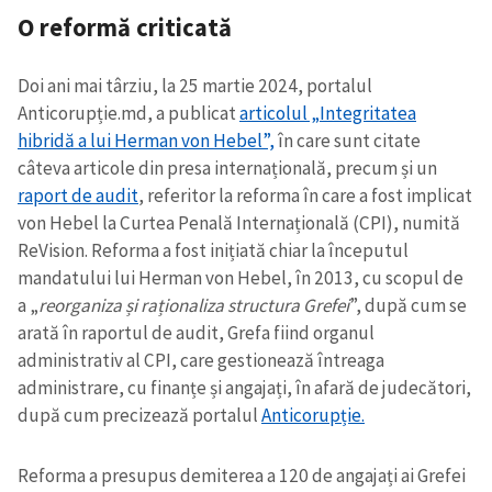
O reformă criticată
Doi ani mai târziu, la 25 martie 2024, portalul
Anticorupție.md, a publicat
articolul „Integritatea
hibridă a lui Herman von Hebel”,
în care sunt citate
câteva articole din presa internațională, precum și un
raport de audit
, referitor la reforma în care a fost implicat
von Hebel la Curtea Penală Internațională (CPI), numită
ReVision. Reforma a fost inițiată chiar la începutul
mandatului lui Herman von Hebel, în 2013, cu scopul de
a „
reorganiza și raționaliza structura Grefei
”, după cum se
arată în raportul de audit, Grefa fiind organul
administrativ al CPI, care gestionează întreaga
administrare, cu finanțe și angajați, în afară de judecători,
după cum precizează portalul
Anticorupție.
Reforma a presupus demiterea a 120 de angajați ai Grefei