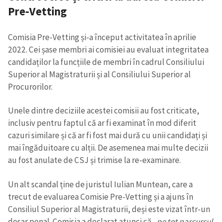
Pre-Vetting
Comisia Pre-Vetting și-a început activitatea în aprilie
2022. Cei șase membri ai comisiei au evaluat integritatea
candidaților la funcțiile de membri în cadrul Consiliului
Superior al Magistraturii și al Consiliului Superior al
Procurorilor.
Unele dintre deciziile acestei comisii au fost criticate,
inclusiv pentru faptul că ar fi examinat în mod diferit
cazuri similare și că ar fi fost mai dură cu unii candidați și
mai îngăduitoare cu alții. De asemenea mai multe decizii
au fost anulate de CSJ și trimise la re-examinare.
Un alt scandal ține de juristul Iulian Muntean, care a
trecut de evaluarea Comisie Pre-Vetting și a ajuns în
Consiliul Superior al Magistraturii, deși este vizat într-un
dosar penal. Comisia a declarat atunci că
„pe tot parcursul