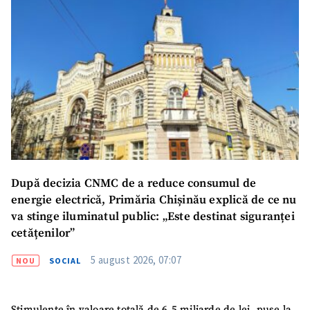
După decizia CNMC de a reduce consumul de
energie electrică, Primăria Chișinău explică de ce nu
va stinge iluminatul public: „Este destinat siguranței
cetățenilor”
5 august 2026, 07:07
NOU
SOCIAL
Stimulente în valoare totală de 6,5 miliarde de lei, puse la