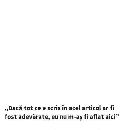
„Dacă tot ce e scris în acel articol ar fi
Trimite o informație
Despre ZdG
in English
на русском
fost adevărate, eu nu m-aș fi aflat aici”