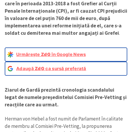
care în perioada 2013-2018 a fost Grefier al Curții
Penale Internaționale (CPI), ar fi cauzat CPI prejudicii
în valoare de cel puțin 760 de mii de euro
,
după
implementarea unei reforme inițiată de el, care s-a
soldat cu demiterea mai multor angajați ai Grefei
.
Urmărește
ZdG
în Google News
Adaugă
ZdG
ca sursă preferată
Ziarul de Gardă prezintă cronologia scandalului
legat de numele președintelui Comisiei Pre-Vetting și
reacțiile care au urmat.
Herman von Hebel a fost numit de Parlament în calitate
de membru al Comisiei Pre-Vetting, la propunerea