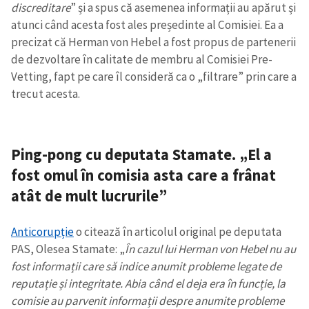
discreditare
” și a spus că asemenea informații au apărut și
atunci când acesta fost ales președinte al Comisiei. Ea a
precizat că Herman von Hebel a fost propus de partenerii
de dezvoltare în calitate de membru al Comisiei Pre-
Vetting, fapt pe care îl consideră ca o „filtrare” prin care a
trecut acesta.
Ping-pong cu deputata Stamate. „El a
fost omul în comisia asta care a frânat
atât de mult lucrurile”
Anticorupție
o citează în articolul original pe deputata
PAS, Olesea Stamate: „
În cazul lui Herman von Hebel nu au
fost informații care să indice anumit probleme legate de
reputație și integritate. Abia când el deja era în funcție, la
comisie au parvenit informații despre anumite probleme