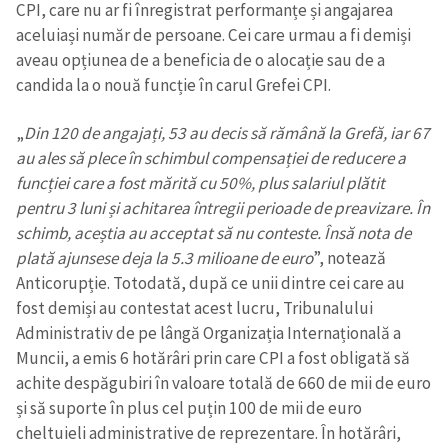
CPI, care nu ar fi înregistrat performanțe și angajarea
aceluiași număr de persoane. Cei care urmau a fi demiși
aveau opțiunea de a beneficia de o alocație sau de a
candida la o nouă funcție în carul Grefei CPI.
„
Din 120 de angajați, 53 au decis să rămână la Grefă, iar 67
au ales să plece în schimbul compensației de reducere a
funcției care a fost mărită cu 50%, plus salariul plătit
pentru 3 luni și achitarea întregii perioade de preavizare. În
schimb, aceștia au acceptat să nu conteste. Însă nota de
plată ajunsese deja la 5.3 milioane de euro
”, notează
Anticorupție. Totodată, după ce unii dintre cei care au
fost demiși au contestat acest lucru, Tribunalului
Administrativ de pe lângă Organizația Internațională a
Muncii, a emis 6 hotărâri prin care CPI a fost obligată să
achite despăgubiri în valoare totală de 660 de mii de euro
și să suporte în plus cel puțin 100 de mii de euro
cheltuieli administrative de reprezentare. În hotărâri,