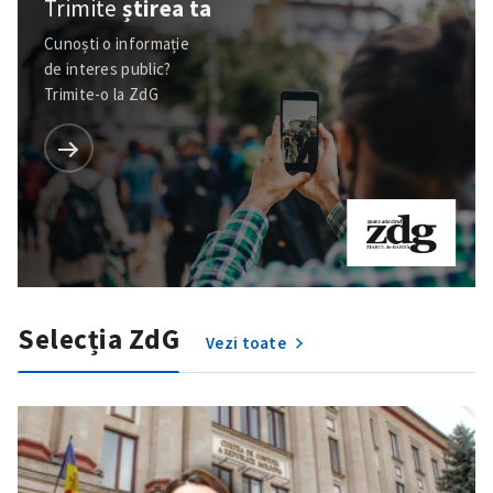
Trimite
știrea ta
Cunoști o informație
de interes public?
Trimite-o la ZdG
Selecția ZdG
Vezi toate