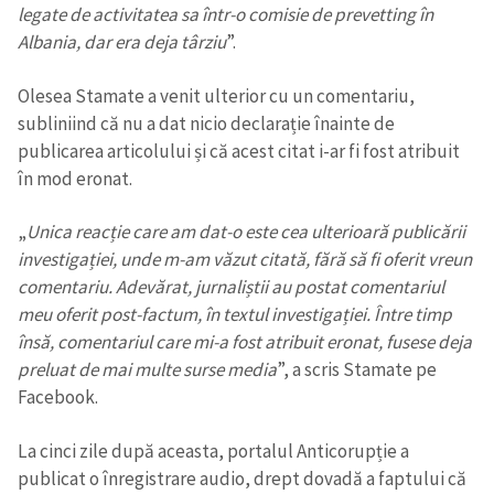
legate de activitatea sa într-o comisie de prevetting în
Albania, dar era deja târziu
”.
Olesea Stamate a venit ulterior cu un comentariu,
subliniind că nu a dat nicio declarație înainte de
publicarea articolului și că acest citat i-ar fi fost atribuit
în mod eronat.
ȘTIREA MEA
„
Unica reacție care am dat-o este cea ulterioară publicării
Titlu știre
+ Adaugă titlu
investigației, unde m-am văzut citată, fără să fi oferit vreun
comentariu. Adevărat, jurnaliștii au postat comentariul
Fotografie
+ Încarcă imagine
meu oferit post-factum, în textul investigației. Între timp
însă, comentariul care mi-a fost atribuit eronat, fusese deja
Link media
+ Link media
preluat de mai multe surse media
”, a scris Stamate pe
Facebook.
La cinci zile după aceasta, portalul Anticorupție a
Mesajul știrei
+ Mesajul știrei
publicat o înregistrare audio, drept dovadă a faptului că