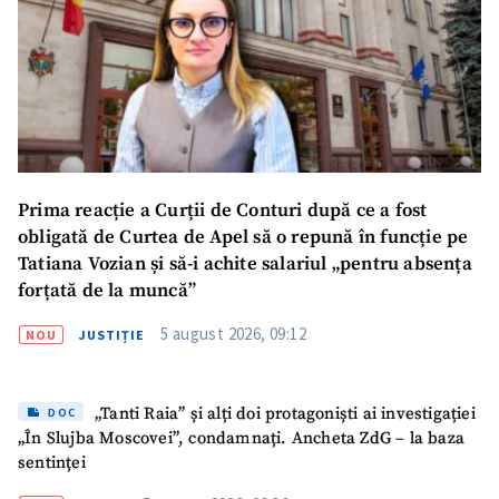
Prima reacție a Curții de Conturi după ce a fost
obligată de Curtea de Apel să o repună în funcție pe
Tatiana Vozian și să-i achite salariul „pentru absența
forțată de la muncă”
5 august 2026, 09:12
NOU
JUSTIȚIE
„Tanti Raia” și alți doi protagoniști ai investigației
DOC
„În Slujba Moscovei”, condamnați. Ancheta ZdG – la baza
sentinței