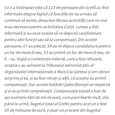
Ce s-a întâmplat este că 123 de persoane din Grefă au fost
informate despre faptul că funcțiile lor nu urmau să
continue să existe, deoarece făceau activități care nu mai
erau necesare pentru activitatea Curții. Lumea a fost
informată și au avut ocazia să re-depună candidatura
pentru alte funcții sau să ia compensații. Din aceste
persoane, 67 au plecat, 59 au re-depus candidatura pentru
un loc de muncă nou, 53 au primit un loc de muncă nou, iar
6 – nu. După o contestație internă, care a fost refuzată,
aceștia s-au adresat la Tribunalul administrativ al
Organizației Internaționale a Muncii la Geneva și am rămas
surprins și eu, și au fost mirați și alții, că aceștia au primit
compensații. Dar aceste hotărâri judecătorești se respectă
și ei au primit compensații. Compensația totală a fost de
aproximativ 660 de mii de euro, care pare foarte mult, dar,
până la urmă, bugetul total al Grefei pentru acel an a fost
65 de milioane de euro, e doar un procent din bugetul