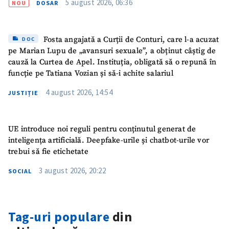
5 august 2026, 06:36
NOU
DOSAR
Fosta angajată a Curții de Conturi, care l-a acuzat
DOC
pe Marian Lupu de „avansuri sexuale”, a obținut câștig de
cauză la Curtea de Apel. Instituția, obligată să o repună în
funcție pe Tatiana Vozian și să-i achite salariul
4 august 2026, 14:54
JUSTIȚIE
UE introduce noi reguli pentru conținutul generat de
inteligența artificială. Deepfake-urile și chatbot-urile vor
trebui să fie etichetate
3 august 2026, 20:22
SOCIAL
Tag-uri populare
din