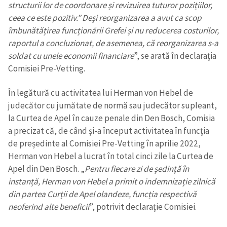
structurii lor de coordonare și revizuirea tuturor pozițiilor,
ceea ce este pozitiv.” Deși reorganizarea a avut ca scop
îmbunătățirea funcționării Grefei și nu reducerea costurilor,
raportul a concluzionat, de asemenea, că reorganizarea s-a
soldat cu unele economii financiare
”, se arată în declarația
Comisiei Pre-Vetting.
În legătură cu activitatea lui Herman von Hebel de
judecător cu jumătate de normă sau judecător supleant,
la Curtea de Apel în cauze penale din Den Bosch, Comisia
a precizat că, de când și-a început activitatea în funcția
de președinte al Comisiei Pre-Vetting în aprilie 2022,
Herman von Hebel a lucrat în total cinci zile la Curtea de
Apel din Den Bosch. „
Pentru fiecare zi de ședință în
instanță, Herman von Hebel a primit o indemnizație zilnică
din partea Curții de Apel olandeze, funcția respectivă
neoferind alte beneficii
”, potrivit declarație Comisiei.