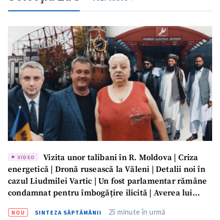
Vizita unor talibani în R. Moldova | Criza
VIDEO
energetică | Dronă rusească la Văleni | Detalii noi în
cazul Liudmilei Vartic | Un fost parlamentar rămâne
condamnat pentru îmbogățire ilicită | Averea lui
Dumitru Vangheli, sub lupa ANI | SĂPTĂMÂNA DE
25 minute în urmă
NOU
SINTEZA SĂPTĂMÂNII
GARDĂ