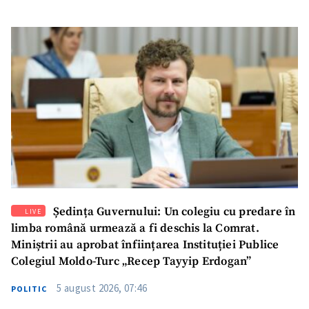
SUSȚINE
Ședința Guvernului: Un colegiu cu predare în
LIVE
limba română urmează a fi deschis la Comrat.
Miniștrii au aprobat înființarea Instituției Publice
Colegiul Moldo-Turc „Recep Tayyip Erdogan”
5 august 2026, 07:46
POLITIC