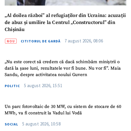
CONTACT SURSĂ
„Al doilea război” al refugiaților din Ucraina: acuzații
Sursă anonimă
de abuz și umilire la Centrul „Constructorul” din
Nume
+ Numele meu
Chișinău
7 august 2026, 08:06
NOU
CITITORUL DE GARDĂ
Email
+ Emailul meu
„Nu este corect să credem că dacă schimbăm miniștrii o
Telefon
+ Telefon personal
dată la șase luni, rezultatele vor fi bune. Nu vor fi”. Maia
Sandu, despre activitatea noului Guvern
Am citit și sunt de
acord cu
politica de
5 august 2026, 15:51
POLITIC
confidențialitate
.
TRIMITE ȘTIREA
Un parc fotovoltaic de 30 MW, cu sistem de stocare de 60
MWh, va fi construit la Vadul lui Vodă
5 august 2026, 10:58
SOCIAL