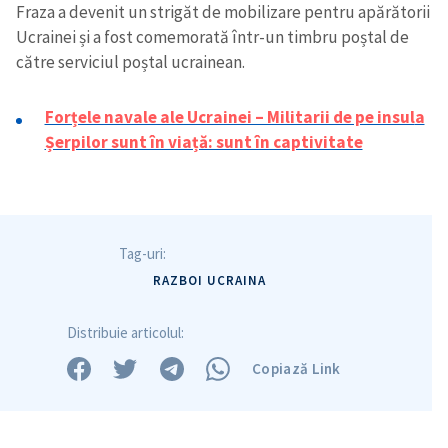
Fraza a devenit un strigăt de mobilizare pentru apărătorii
Ucrainei și a fost comemorată într-un timbru poștal de
către serviciul poștal ucrainean.
Forțele navale ale Ucrainei – Militarii de pe insul
a
Șerpilor sunt în viață: sunt în captivitate
Tag-uri:
RAZBOI UCRAINA
Distribuie articolul:
Copiază Link