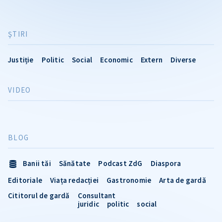
ŞTIRI
Justiție
Politic
Social
Economic
Extern
Diverse
VIDEO
BLOG
Banii tăi
Sănătate
Podcast ZdG
Diaspora
Editoriale
Viața redacției
Gastronomie
Arta de gardă
Cititorul de gardă
Consultant
juridic
politic
social