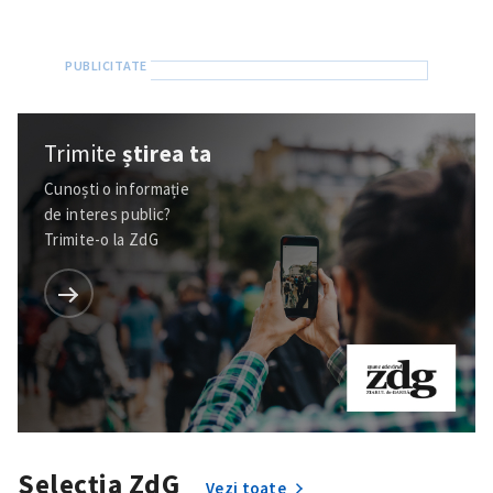
Trimite
știrea ta
Cunoști o informație
de interes public?
Trimite-o la ZdG
Trimite o informație
Despre ZdG
in English
на русском
Selecția ZdG
Vezi toate