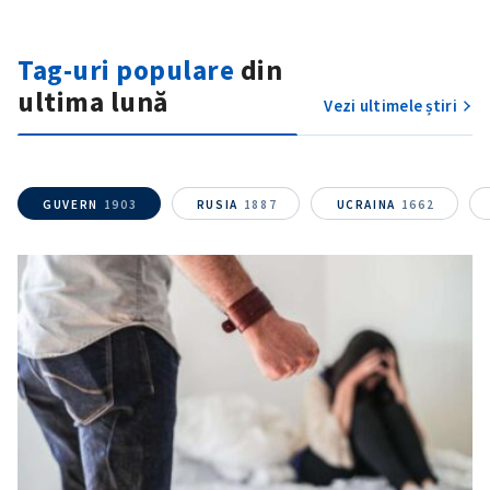
Tag-uri populare
din
ultima lună
Vezi ultimele știri
ȘTIREA MEA
Titlu știre
+ Adaugă titlu
GUVERN
1903
RUSIA
1887
UCRAINA
1662
Fotografie
+ Încarcă imagine
Link media
+ Link media
Mesajul știrei
+ Mesajul știrei