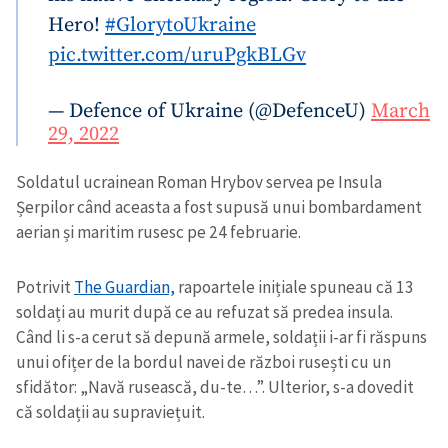
Hero!
#GlorytoUkraine
pic.twitter.com/uruPgkBLGv
— Defence of Ukraine (@DefenceU)
March
29, 2022
Soldatul ucrainean Roman Hrybov servea pe Insula
Șerpilor când aceasta a fost supusă unui bombardament
aerian și maritim rusesc pe 24 februarie.
Potrivit
The Guardian,
rapoartele inițiale spuneau că 13
soldați au murit după ce au refuzat să predea insula.
Când li s-a cerut să depună armele, soldații i-ar fi răspuns
unui ofițer de la bordul navei de război rusești cu un
sfidător: „Navă rusească, du-te…”. Ulterior, s-a dovedit
că soldații au supraviețuit.