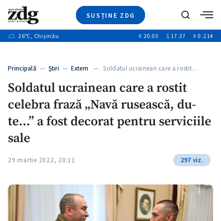
SUSȚINE ZDG
+3
Caută
+1
26
°C
, Chișinău
€
20.05
$
17.37
₽
0.214
Ştiri
+8
+2
Investigatii
Banii tăi
+1
+5
Principală
—
Ştiri
—
Extern
— Soldatul ucrainean care a rostit…
Video
+1
Soldatul ucrainean care a rostit
Special
celebra frază „Navă rusească, du-
Blog
+1
ZdGust
te…” a fost decorat pentru serviciile
+1
sale
+1
29 martie 2022, 20:11
297 viz.