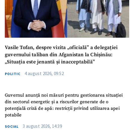
Vasile Tofan, despre vizita „oficială” a delegației
guvernului taliban din Afganistan la Chișinău:
„Situația este jenantă și inacceptabilă”
4 august 2026, 09:52
POLITIC
Guvernul anunță noi măsuri pentru gestionarea situației
din sectorul energetic și a riscurilor generate de o
potențială criză de apă: restricții privind utilizarea apei
potabile
3 august 2026, 14:39
SOCIAL