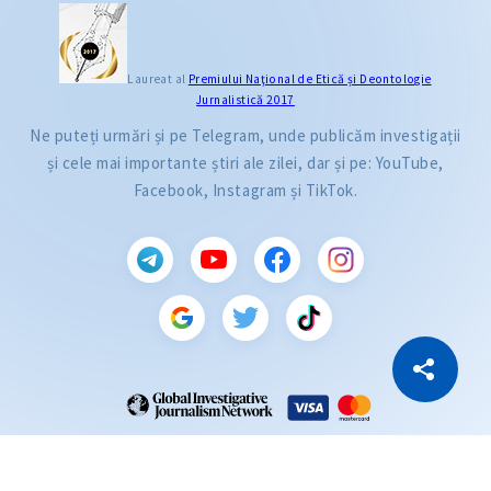
Laureat al
Premiului Naţional de Etică și Deontologie
Jurnalistică 2017
Ne puteți urmări și pe Telegram, unde publicăm investigații
și cele mai importante știri ale zilei, dar și pe: YouTube,
Facebook, Instagram și TikTok.
CITEȘTE
Citește articolul
Copiază Link
ZdG este membru al rețelei globale a jurnaliștilor de investigație (GIJN).