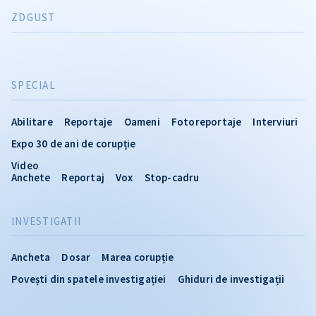
ZDGUST
SPECIAL
Abilitare
Reportaje
Oameni
Fotoreportaje
Interviuri
Expo 30 de ani de corupție
Video
Anchete
Reportaj
Vox
Stop-cadru
INVESTIGATII
Ancheta
Dosar
Marea corupție
Povești din spatele investigației
Ghiduri de investigații