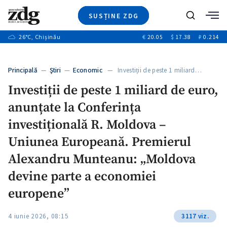
SUSȚINE ZDG
+4
Caută
+1
26
°C
, Chișinău
€
20.05
$
17.38
₽
0.214
Ştiri
+13
+10
Investigatii
Banii tăi
+3
Principală
—
Ştiri
—
Economic
— Investiții de peste 1 miliard…
Video
Investiții de peste 1 miliard de euro,
Special
anunțate la Conferința
Blog
+1
ZdGust
investițională R. Moldova –
Uniunea Europeană. Premierul
Alexandru Munteanu: „Moldova
devine parte a economiei
europene”
4 iunie 2026, 08:15
3117 viz.