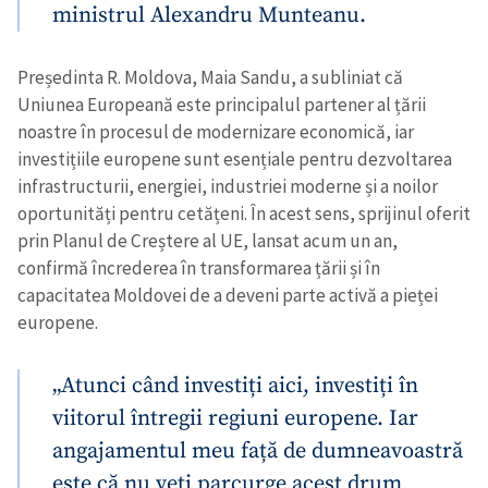
ministrul Alexandru Munteanu.
Președinta R. Moldova, Maia Sandu, a subliniat că
Uniunea Europeană este principalul partener al țării
noastre în procesul de modernizare economică, iar
investițiile europene sunt esențiale pentru dezvoltarea
infrastructurii, energiei, industriei moderne și a noilor
oportunități pentru cetățeni. În acest sens, sprijinul oferit
prin Planul de Creștere al UE, lansat acum un an,
confirmă încrederea în transformarea țării și în
capacitatea Moldovei de a deveni parte activă a pieței
europene.
„Atunci când investiți aici, investiți în
viitorul întregii regiuni europene. Iar
angajamentul meu față de dumneavoastră
este că nu veți parcurge acest drum