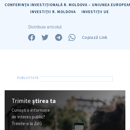
CONFERINȚA INVESTIȚIONALĂ R. MOLDOVA – UNIUNEA EUROPEA
INVESTIȚII R. MOLDOVA
INVESTIȚII UE
ȘTIREA MEA
Distribuie articolul:
Titlu știre
+ Adaugă titlu
Copiază Link
Fotografie
+ Încarcă imagine
Link media
+ Link media
Mesajul știrei
+ Mesajul știrei
Trimite
știrea ta
Cunoști o informație
CONTACT SURSĂ
de interes public?
Sursă anonimă
Trimite-o la ZdG