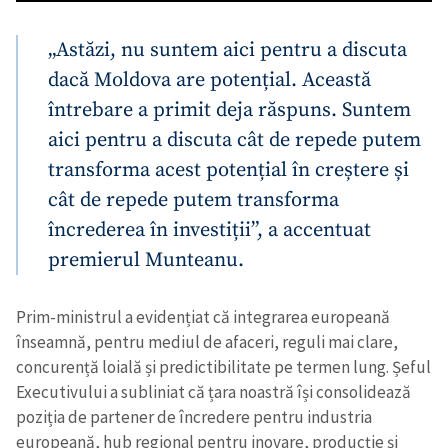
„Astăzi, nu suntem aici pentru a discuta
dacă Moldova are potențial. Această
întrebare a primit deja răspuns. Suntem
aici pentru a discuta cât de repede putem
transforma acest potențial în creștere și
cât de repede putem transforma
încrederea în investiții”, a accentuat
premierul Munteanu.
Prim-ministrul a evidențiat că integrarea europeană
înseamnă, pentru mediul de afaceri, reguli mai clare,
concurență loială și predictibilitate pe termen lung. Șeful
Executivului a subliniat că țara noastră își consolidează
Trimite o informație
Despre ZdG
poziția de partener de încredere pentru industria
in English
на русском
europeană, hub regional pentru inovare, producție și