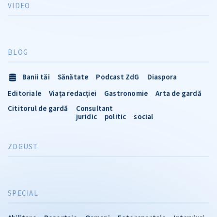
VIDEO
BLOG
Banii tăi
Sănătate
Podcast ZdG
Diaspora
Editoriale
Viața redacției
Gastronomie
Arta de gardă
Cititorul de gardă
Consultant
juridic
politic
social
ZDGUST
SPECIAL