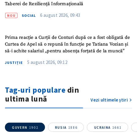
Taberei de Reziliență Informațională
6 august 2026, 09:43
NOU
SOCIAL
SUSȚINE
Prima reacție a Curții de Conturi după ce a fost obligată de
Curtea de Apel să o repună în funcție pe Tatiana Vozian și
să-i achite salariul „pentru absența forțată de la muncă”
5 august 2026, 09:12
JUSTIȚIE
Tag-uri populare
din
ultima lună
Vezi ultimele știri
GUVERN
1902
RUSIA
1886
UCRAINA
1661