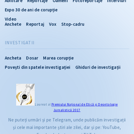
Abilitare
Reportaje
Oameni
Fotoreportaje
Interviuri
Expo 30 de ani de corupție
Video
Anchete
Reportaj
Vox
Stop-cadru
INVESTIGATII
Ancheta
Dosar
Marea corupție
Povești din spatele investigației
Ghiduri de investigații
Laureat al
Premiului Naţional de Etică și Deontologie
Jurnalistică 2017
Ne puteți urmări și pe Telegram, unde publicăm investigații
și cele mai importante știri ale zilei, dar și pe: YouTube,