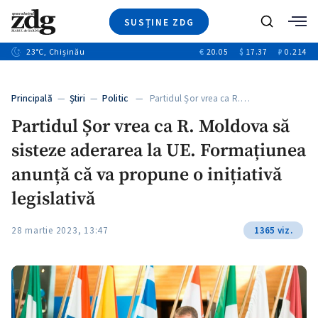
SUSȚINE ZDG
+4
Caută
+1
23
°C
, Chișinău
€
20.05
$
17.37
₽
0.214
Ştiri
+13
+10
Investigatii
Banii tăi
+3
Principală
—
Ştiri
—
Politic
— Partidul Șor vrea ca R.…
Video
Partidul Șor vrea ca R. Moldova să
Special
sisteze aderarea la UE. Formațiunea
Blog
+1
ZdGust
anunță că va propune o inițiativă
legislativă
28 martie 2023, 13:47
1365 viz.