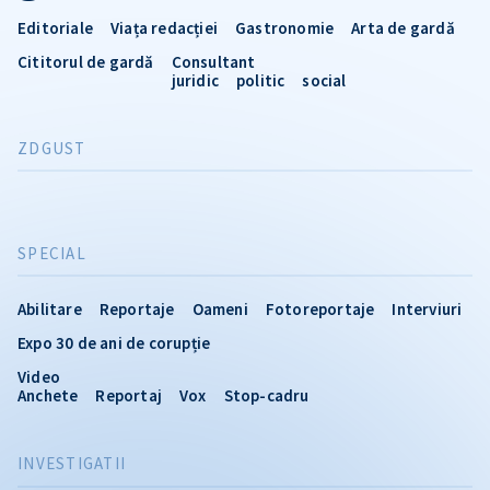
Editoriale
Viața redacției
Gastronomie
Arta de gardă
Cititorul de gardă
Consultant
juridic
politic
social
ZDGUST
SPECIAL
Abilitare
Reportaje
Oameni
Fotoreportaje
Interviuri
Expo 30 de ani de corupție
Video
Anchete
Reportaj
Vox
Stop-cadru
INVESTIGATII