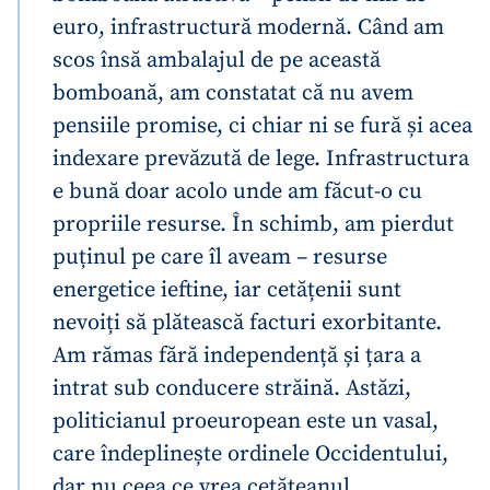
euro, infrastructură modernă. Când am
scos însă ambalajul de pe această
bomboană, am constatat că nu avem
pensiile promise, ci chiar ni se fură și acea
indexare prevăzută de lege. Infrastructura
e bună doar acolo unde am făcut-o cu
propriile resurse. În schimb, am pierdut
puținul pe care îl aveam – resurse
energetice ieftine, iar cetățenii sunt
nevoiți să plătească facturi exorbitante.
Am rămas fără independență și țara a
intrat sub conducere străină. Astăzi,
politicianul proeuropean este un vasal,
care îndeplinește ordinele Occidentului,
dar nu ceea ce vrea cetățeanul