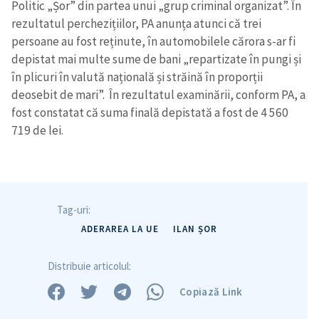
Politic „Șor” din partea unui „grup criminal organizat”. În
rezultatul perchezițiilor, PA anunța atunci că trei
persoane au fost reținute, în automobilele cărora s-ar fi
depistat mai multe sume de bani „repartizate în pungi și
în plicuri în valută națională și străină în proporții
deosebit de mari”. În rezultatul examinării, conform PA, a
fost constatat că suma finală depistată a fost de 4 560
719 de lei.
Tag-uri:
ADERAREA LA UE
ILAN ȘOR
Distribuie articolul:
Copiază Link
Trimite o informație
Despre ZdG