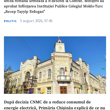
limba română urmează a fi deschis la Comrat. Miniștrii au
aprobat înființarea Instituției Publice Colegiul Moldo-Turc
„Recep Tayyip Erdogan”
5 august 2026, 07:46
POLITIC
SUSȚINE
După decizia CNMC de a reduce consumul de
energie electrică, Primăria Chișinău explică de ce nu