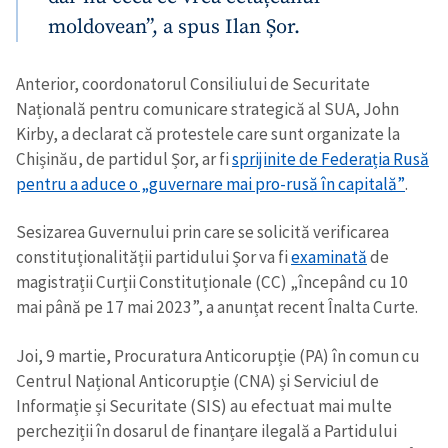
moldovean”, a spus Ilan Șor.
Anterior, coordonatorul Consiliului de Securitate
Națională pentru comunicare strategică al SUA, John
Kirby, a declarat că protestele care sunt organizate la
Chișinău, de partidul Șor, ar fi
sprijinite de Federația Rusă
pentru a aduce o „guvernare mai pro-rusă în capitală”
.
Sesizarea Guvernului prin care se solicită verificarea
constituționalității partidului Șor va fi
examinată
de
magistrații Curții Constituționale (CC) „începând cu 10
mai până pe 17 mai 2023”, a anunțat recent Înalta Curte.
Joi, 9 martie, Procuratura Anticorupție (PA) în comun cu
Centrul Național Anticorupție (CNA) și Serviciul de
Informație și Securitate (SIS) au efectuat mai multe
percheziții în dosarul de finanțare ilegală a Partidului