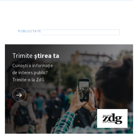
in English
на русском
Trimite
știrea ta
Cunoști o informație
de interes public?
Trimite-o la ZdG