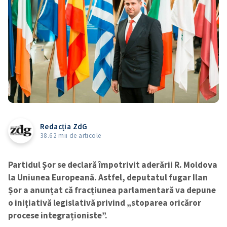
Redacția ZdG
38.62 mii de articole
Partidul Șor se declară împotrivit aderării R. Moldova
la Uniunea Europeană. Astfel, deputatul fugar Ilan
Șor a anunțat că fracțiunea parlamentară va depune
o inițiativă legislativă privind „stoparea oricăror
procese integraționiste”.