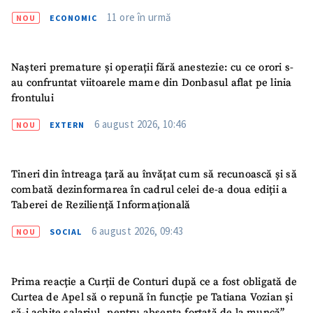
11 ore în urmă
NOU
ECONOMIC
Nașteri premature și operații fără anestezie: cu ce orori s-
au confruntat viitoarele mame din Donbasul aflat pe linia
frontului
6 august 2026, 10:46
NOU
EXTERN
Tineri din întreaga țară au învățat cum să recunoască și să
combată dezinformarea în cadrul celei de-a doua ediții a
Taberei de Reziliență Informațională
6 august 2026, 09:43
NOU
SOCIAL
Prima reacție a Curții de Conturi după ce a fost obligată de
Curtea de Apel să o repună în funcție pe Tatiana Vozian și
ȘTIREA MEA
să-i achite salariul „pentru absența forțată de la muncă”