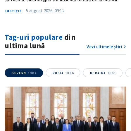
Titlu știre
+ Adaugă titlu
5 august 2026, 09:12
JUSTIȚIE
Fotografie
+ Încarcă imagine
Tag-uri populare
din
Link media
+ Link media
ultima lună
Vezi ultimele știri
Mesajul știrei
+ Mesajul știrei
GUVERN
1902
RUSIA
1886
UCRAINA
1661
CONTACT SURSĂ
Sursă anonimă
Nume
+ Numele meu
Email
+ Emailul meu