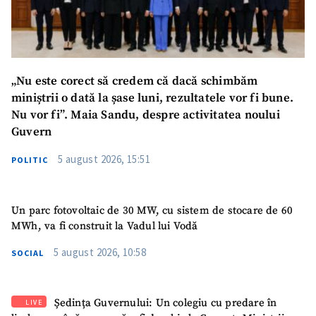
Telefon
+ Telefon personal
Am citit și sunt de
acord cu
politica de
„Nu este corect să credem că dacă schimbăm
confidențialitate
.
miniștrii o dată la șase luni, rezultatele vor fi bune.
Nu vor fi”. Maia Sandu, despre activitatea noului
TRIMITE ȘTIREA
Guvern
5 august 2026, 15:51
POLITIC
Un parc fotovoltaic de 30 MW, cu sistem de stocare de 60
MWh, va fi construit la Vadul lui Vodă
5 august 2026, 10:58
SOCIAL
Ședința Guvernului: Un colegiu cu predare în
LIVE