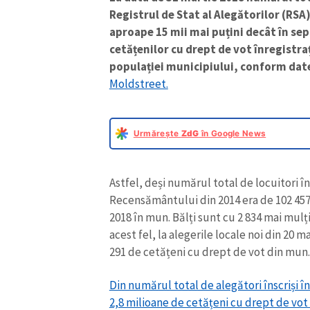
Registrul de Stat al Alegătorilor (RSA)
aproape 15 mii mai puțini decât în se
cetățenilor cu drept de vot înregistra
populației municipiului, conform dat
Moldstreet.
Urmărește
ZdG
în Google News
Astfel, deși numărul total de locuitori î
Recensământului din 2014 era de 102 457
2018 în mun. Bălți sunt cu 2 834 mai mulți
acest fel, la alegerile locale noi din 20 m
291 de cetățeni cu drept de vot din mun. 
Din numărul total de alegători înscriși în
2,8 milioane de cetățeni cu drept de vot 