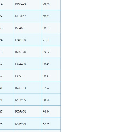
Email
+ Emailul 
+ Link media
Telefon
+ Telefon pe
Am citit și sunt de ac
+ Mesajul știrei
confidențialitate
.
TRIMITE ȘT