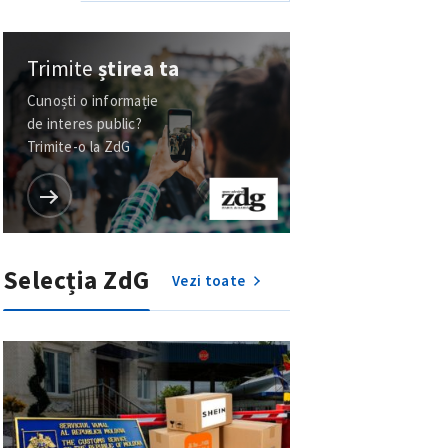
Trimite
știrea ta
Cunoști o informație
de interes public?
Trimite-o la ZdG
Selecția ZdG
Vezi toate