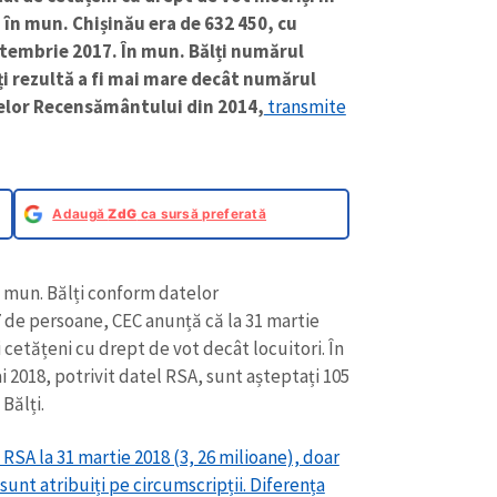
 în mun. Chișinău era de 632 450, cu
ptembrie 2017. În mun. Bălți numărul
ți rezultă a fi mai mare decât numărul
elor Recensământului din 2014,
transmite
Adaugă
ZdG
ca sursă preferată
n mun. Bălți conform datelor
 de persoane, CEC anunță că la 31 martie
 cetățeni cu drept de vot decât locuitori. În
ai 2018, potrivit datel RSA, sunt așteptați 105
Bălți.
 RSA la 31 martie 2018 (3, 26 milioane), doar
sunt atribuiți pe circumscripții. Diferența