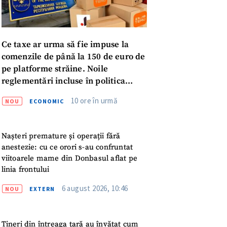
Ce taxe ar urma să fie impuse la
comenzile de până la 150 de euro de
pe platforme străine. Noile
reglementări incluse în politica
fiscală publicată pentru consultări
10 ore în urmă
NOU
ECONOMIC
Nașteri premature și operații fără
anestezie: cu ce orori s-au confruntat
viitoarele mame din Donbasul aflat pe
linia frontului
6 august 2026, 10:46
NOU
EXTERN
meu
Tineri din întreaga țară au învățat cum