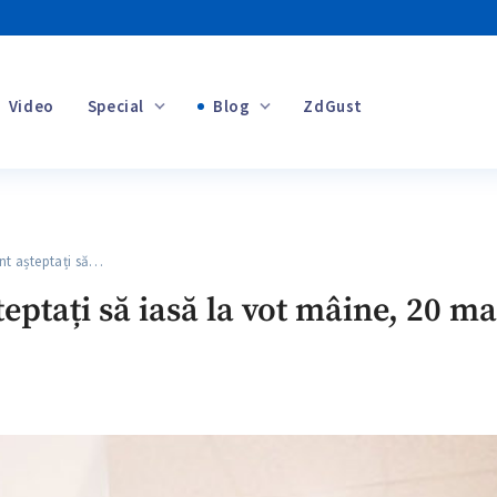
Video
Special
Blog
ZdGust
Banii tăi
t așteptați să…
+1
teptați să iasă la vot mâine, 20 mai