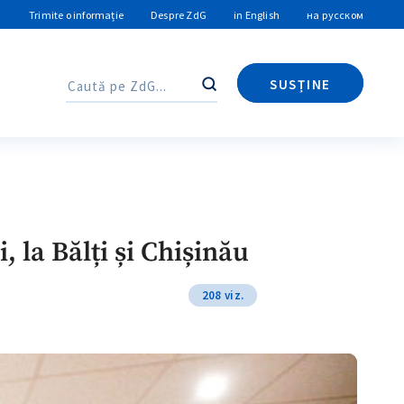
Trimite o informație
Despre ZdG
in English
на русском
SUSȚINE
Caută
Caută
, la Bălți și Chișinău
208 viz.