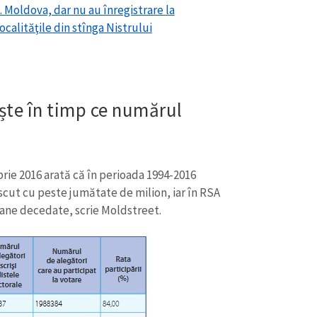
 Moldova, dar nu au înregistrare la
ocalităţile din stînga Nistrului
ște în timp ce numărul
ie 2016 arată că în perioada 1994-2016
scut cu peste jumătate de milion, iar în RSA
ane decedate, scrie Moldstreet.
CONTACT SURSĂ
Sursă anonimă
+ Adaugă titlu
Nume
+ Numele 
+ Încarcă imagine