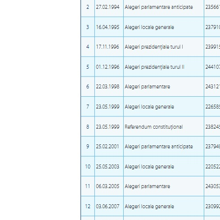
Link media
Mesajul știrei