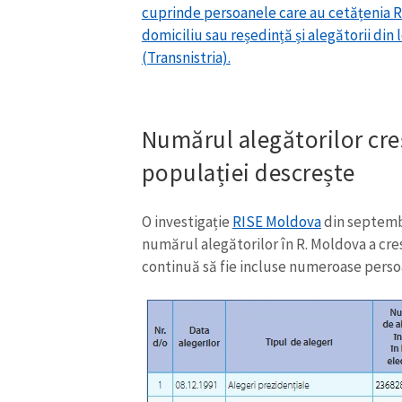
cuprinde persoanele care au cetățenia R.
domiciliu sau reședință și alegătorii din l
(Transnistria).
Numărul alegătorilor cre
populației descrește
O investigație
RISE Moldova
din septembr
numărul alegătorilor în R. Moldova a cre
continuă să fie incluse numeroase perso
ȘTIREA MEA
Titlu știre
Fotografie