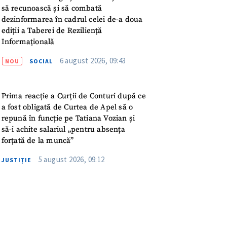
meu
să recunoască și să combată
dezinformarea în cadrul celei de-a doua
ediții a Taberei de Reziliență
rsonal
Informațională
ord cu
politica de
6 august 2026, 09:43
NOU
SOCIAL
IREA
Prima reacție a Curții de Conturi după ce
a fost obligată de Curtea de Apel să o
repună în funcție pe Tatiana Vozian și
să-i achite salariul „pentru absența
forțată de la muncă”
5 august 2026, 09:12
JUSTIȚIE