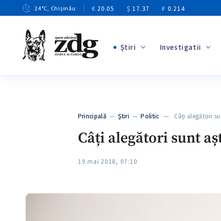
€
20.05
$
17.37
₽
0.214
24
°C
, Chișinău
Ştiri
Investigatii
+4
+1
+13
+10
Principală
—
Ştiri
—
Politic
— Câți alegători sun
+3
Câți alegători sunt aș
19 mai 2018, 07:10