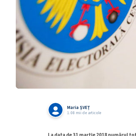
Maria ȘVEȚ
1.08 mii de articole
La data de 31 martie 2018 numărul tota