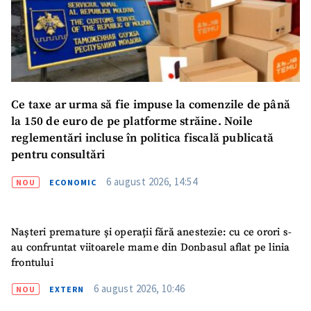
Ce taxe ar urma să fie impuse la comenzile de până
la 150 de euro de pe platforme străine. Noile
reglementări incluse în politica fiscală publicată
pentru consultări
6 august 2026, 14:54
NOU
ECONOMIC
ȘTIREA MEA
Nașteri premature și operații fără anestezie: cu ce orori s-
au confruntat viitoarele mame din Donbasul aflat pe linia
Titlu știre
+ Adaugă titlu
frontului
6 august 2026, 10:46
NOU
EXTERN
Fotografie
+ Încarcă imagine