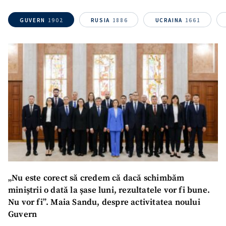
acord cu
politica de
confidențialitate
.
GUVERN
1902
RUSIA
1886
UCRAINA
1661
TRIMITE ȘTIREA
„Nu este corect să credem că dacă schimbăm
miniștrii o dată la șase luni, rezultatele vor fi bune.
Nu vor fi”. Maia Sandu, despre activitatea noului
Guvern