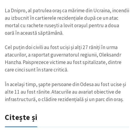
La Dnipro, al patrulea oraș ca mărime din Ucraina, incendii
au izbucnit în cartierele rezidențiale după ce un atac
mortal cu rachete rusești a lovit orașul pentru a doua
oară în această săptămână.
Cel puțin doi civili au fost uciși și alți 27 răniți în urma
atacurilor, a raportat guvernatorul regiunii, Oleksandr
Hanzha. Paisprezece victime au fost spitalizate, dintre
care cinci sunt în stare critică.
În același timp, șapte persoane din Odesa au fost ucise și
alte 11 au fost rănite. Atacurile au avariat obiective de
infrastructură, o clădire rezidențială și un parc din oraș.
Citește și