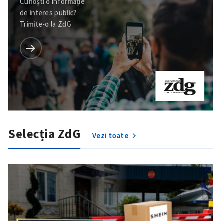
Cunoști o informație
de interes public?
Trimite-o la ZdG
Selecția ZdG
Vezi toate