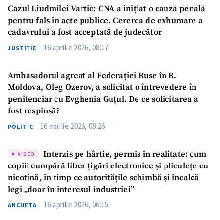
Cazul Liudmilei Vartic: CNA a inițiat o cauză penală
pentru fals în acte publice. Cererea de exhumare a
cadavrului a fost acceptată de judecător
16 aprilie 2026, 08:17
JUSTIȚIE
Ambasadorul agreat al Federației Ruse în R.
Moldova, Oleg Ozerov, a solicitat o întrevedere în
Trimite o informație
Despre ZdG
penitenciar cu Evghenia Guțul. De ce solicitarea a
in English
на русском
fost respinsă?
16 aprilie 2026, 08:26
POLITIC
Interzis pe hârtie, permis în realitate: cum
VIDEO
copiii cumpără liber țigări electronice și pliculețe cu
nicotină, în timp ce autoritățile schimbă și încalcă
legi „doar în interesul industriei”
16 aprilie 2026, 06:15
ANCHETA