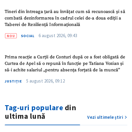
Link media
+ Link media
Tineri din întreaga țară au învățat cum să recunoască și să
combată dezinformarea în cadrul celei de-a doua ediții a
Taberei de Reziliență Informațională
6 august 2026, 09:43
NOU
SOCIAL
Mesajul știrei
+ Mesajul știrei
CONTACT SURSĂ
Prima reacție a Curții de Conturi după ce a fost obligată de
Curtea de Apel să o repună în funcție pe Tatiana Vozian și
Sursă anonimă
să-i achite salariul „pentru absența forțată de la muncă”
Nume
+ Numele meu
5 august 2026, 09:12
JUSTIȚIE
Email
+ Emailul meu
Tag-uri populare
din
Telefon
+ Telefon personal
ultima lună
Vezi ultimele știri
Am citit și sunt de