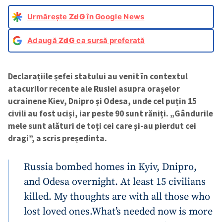
Urmărește
ZdG
în Google News
Adaugă
ZdG
ca sursă preferată
Declarațiile șefei statului au venit în contextul
atacurilor recente ale Rusiei asupra orașelor
ucrainene Kiev, Dnipro și Odesa, unde cel puțin 15
civili au fost uciși, iar peste 90 sunt răniți. „Gândurile
mele sunt alături de toți cei care și-au pierdut cei
dragi”, a scris președinta.
Russia bombed homes in Kyiv, Dnipro,
and Odesa overnight. At least 15 civilians
killed. My thoughts are with all those who
lost loved ones.
What’s needed now is more