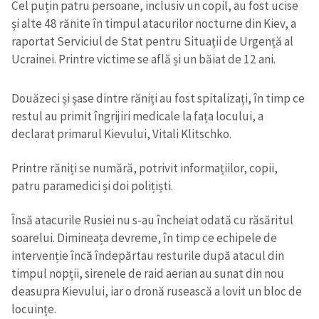
Cel puțin patru persoane, inclusiv un copil, au fost ucise
și alte 48 rănite în timpul atacurilor nocturne din Kiev, a
raportat Serviciul de Stat pentru Situații de Urgență al
Ucrainei. Printre victime se află și un băiat de 12 ani.
Douăzeci și șase dintre răniți au fost spitalizați, în timp ce
restul au primit îngrijiri medicale la fața locului, a
declarat primarul Kievului, Vitali Klitschko.
Printre răniți se numără, potrivit informațiilor, copii,
patru paramedici și doi polițiști.
Însă atacurile Rusiei nu s-au încheiat odată cu răsăritul
soarelui. Dimineața devreme, în timp ce echipele de
intervenție încă îndepărtau resturile după atacul din
timpul nopții, sirenele de raid aerian au sunat din nou
deasupra Kievului, iar o dronă rusească a lovit un bloc de
locuințe.