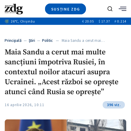
SUSȚINE ZDG
+4
Caută
+1
26
°C
, Chișinău
€
20.05
$
17.37
₽
0.214
Ştiri
+14
+11
Investigatii
Banii tăi
+3
Principală
—
Ştiri
—
Politic
— Maia Sandu a cerut mai…
Video
Maia Sandu a cerut mai multe
Special
sancțiuni împotriva Rusiei, în
Blog
+1
ZdGust
contextul noilor atacuri asupra
Ucrainei. „Acest război se oprește
atunci când Rusia se oprește”
16 aprilie 2026, 10:11
396 viz.