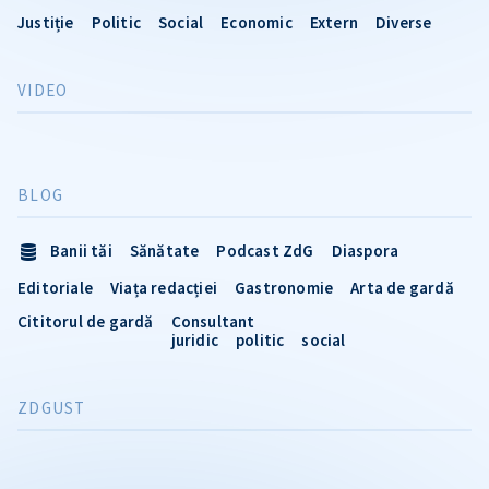
Justiție
Politic
Social
Economic
Extern
Diverse
VIDEO
BLOG
Banii tăi
Sănătate
Podcast ZdG
Diaspora
Editoriale
Viața redacției
Gastronomie
Arta de gardă
Cititorul de gardă
Consultant
juridic
politic
social
ZDGUST