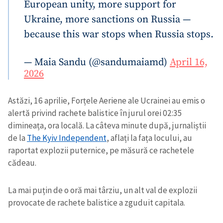
European unity, more support for
Ukraine, more sanctions on Russia —
because this war stops when Russia stops.
— Maia Sandu (@sandumaiamd)
April 16,
2026
Astăzi, 16 aprilie, Forțele Aeriene ale Ucrainei au emis o
alertă privind rachete balistice în jurul orei 02:35
dimineața, ora locală. La câteva minute după, jurnaliștii
de la
The Kyiv Independent
, aflați la fața locului, au
raportat explozii puternice, pe măsură ce rachetele
cădeau.
La mai puțin de o oră mai târziu, un alt val de explozii
provocate de rachete balistice a zguduit capitala.