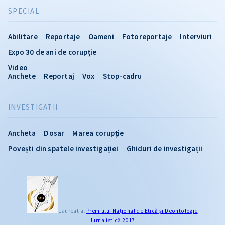
SPECIAL
Abilitare
Reportaje
Oameni
Fotoreportaje
Interviuri
Expo 30 de ani de corupție
Video
Anchete
Reportaj
Vox
Stop-cadru
INVESTIGATII
Ancheta
Dosar
Marea corupție
Povești din spatele investigației
Ghiduri de investigații
Laureat al
Premiului Naţional de Etică și Deontologie
Jurnalistică 2017