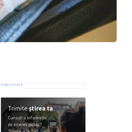
Trimite
știrea ta
Cunoști o informație
de interes public?
Trimite-o la ZdG