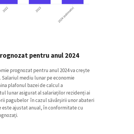
Email
+ Emailul 
+ Link media
Telefon
+ Telefon pe
Am citit și sunt de ac
+ Mesajul știrei
confidențialitate
.
TRIMITE ȘT
prognozat pentru anul 2024
omie prognozat pentru anul 2024 va crește
lei. Salariul mediu lunar pe economie
na plafonul bazei de calcul a
ul lunar asigurat al salariaților rezidenți ai
orii pagubelor în cazul săvârșirii unor abateri
 este ajustat anual, în conformitate cu
ognozați.