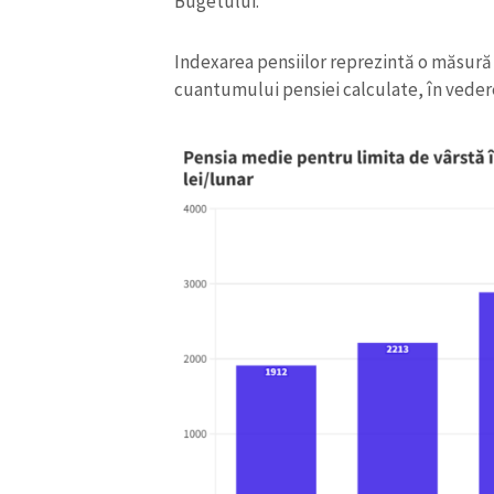
Bugetului.
Indexarea pensiilor reprezintă o măsură 
cuantumului pensiei calculate, în vedere
ȘTIREA MEA
Titlu știre
Fotografie