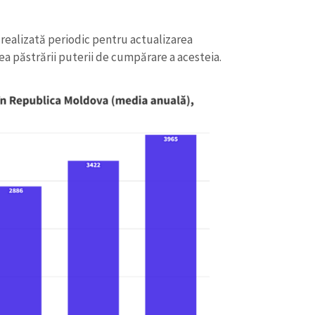
realizată periodic pentru actualizarea
a păstrării puterii de cumpărare a acesteia.
CONTACT SURSĂ
Sursă anonimă
+ Adaugă titlu
Nume
+ Numele 
+ Încarcă imagine