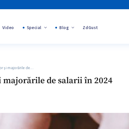
Video
Special
Blog
ZdGust
+1
Banii tăi
+1
r și majorările de…
+1
 majorările de salarii în 2024
+1