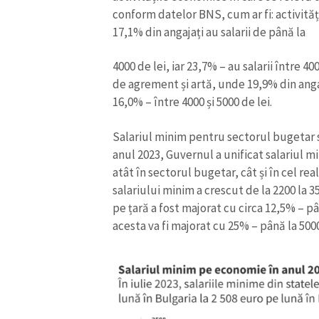
conform datelor BNS, cum ar fi: activităț
17,1% din angajați au salarii de până la
4000 de lei, iar 23,7% – au salarii între 40
de agrement și artă, unde 19,9% din angaja
16,0% – între 4000 și 5000 de lei.
Salariul minim pentru sectorul bugetar s
anul 2023, Guvernul a unificat salariul m
atât în sectorul bugetar, cât și în cel r
salariului minim a crescut de la 2200 la 35
pe țară a fost majorat cu circa 12,5% – pâ
acesta va fi majorat cu 25% – până la 5000