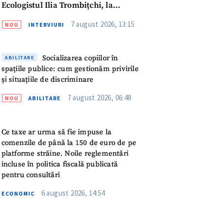
Ecologistul Ilia Trombițchi, la
Podcast ZdCe
7 august 2026, 13:15
NOU
INTERVIURI
Socializarea copiilor în
ABILITARE
spațiile publice: cum gestionăm privirile
și situațiile de discriminare
7 august 2026, 06:48
NOU
ABILITARE
Ce taxe ar urma să fie impuse la
comenzile de până la 150 de euro de pe
platforme străine. Noile reglementări
incluse în politica fiscală publicată
pentru consultări
6 august 2026, 14:54
meu
ECONOMIC