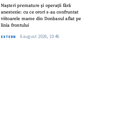
meu
Nașteri premature și operații fără
anestezie: cu ce orori s-au confruntat
rsonal
viitoarele mame din Donbasul aflat pe
linia frontului
ord cu
politica de
6 august 2026, 10:46
EXTERN
IREA