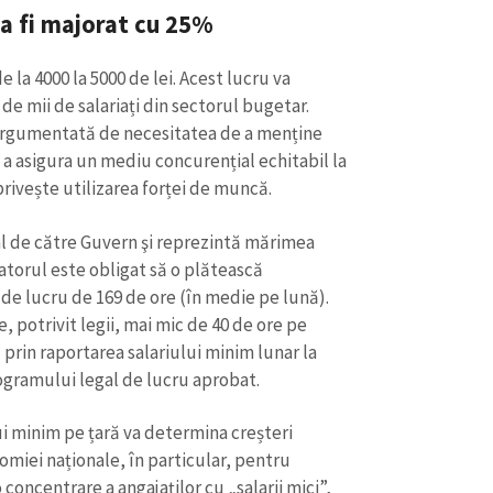
a fi majorat cu 25%
e la 4000 la 5000 de lei. Acest lucru va
 de mii de salariați din sectorul bugetar.
 argumentată de necesitatea de a menține
 a asigura un mediu concurențial echitabil la
 privește utilizarea forței de muncă.
al de către Guvern şi reprezintă mărimea
jatorul este obligat să o plătească
e lucru de 169 de ore (în medie pe lună).
 potrivit legii, mai mic de 40 de ore pe
prin raportarea salariului minim lunar la
ogramului legal de lucru aprobat.
lui minim pe țară va determina creșteri
onomiei naționale, în particular, pentru
 concentrare a angajaților cu „salarii mici”,