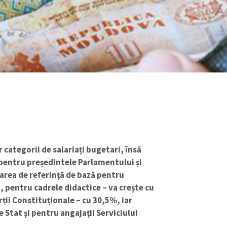
r categorii de salariați bugetari, însă
, pentru președintele Parlamentului și
area de referință de bază pentru
, pentru cadrele didactice – va crește cu
ții Constituționale – cu 30,5%, iar
e Stat și pentru angajații Serviciului