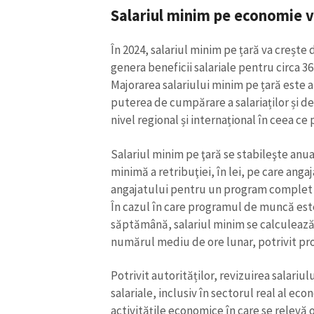
Salariul minim pe economie v
În 2024, salariul minim pe țară va crește d
genera beneficii salariale pentru circa 36
Majorarea salariului minim pe țară este
puterea de cumpărare a salariaților și de
nivel regional și internațional în ceea ce
Salariul minim pe ţară se stabileşte anu
minimă a retribuţiei, în lei, pe care anga
angajatului pentru un program complet d
În cazul în care programul de muncă este,
săptămână, salariul minim se calculează 
numărul mediu de ore lunar, potrivit pr
Potrivit autorităților, revizuirea salariu
salariale, inclusiv în sectorul real al ec
activitățile economice în care se relevă o