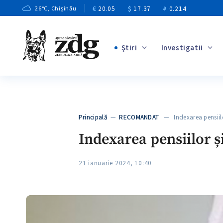
€
20.05
$
17.37
₽
0.214
26
°C
, Chișinău
Ştiri
Investigatii
+3
+1
+9
+3
Principală
—
RECOMANDAT
— Indexarea pensiilo
+5
Indexarea pensiilor și
21 ianuarie 2024, 10:40