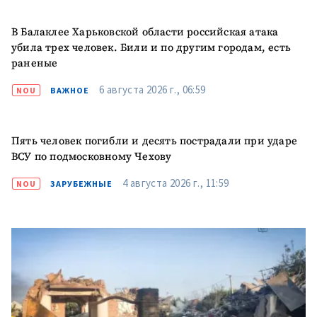
+ Добавить
Заголовок новости
заголовок
В Балаклее Харьковской области российская атака
убила трех человек. Били и по другим городам, есть
+ Загрузить
раненые
Фотография
изображение
6 августа 2026 г., 06:59
NOU
ВАЖНОЕ
+ Добавить ссылку на
Ссылка на медиа
медиа
Пять человек погибли и десять пострадали при ударе
ВСУ по подмосковному Чехову
+ Добавить текст
Текст новости
новости
4 августа 2026 г., 11:59
NOU
ЗАРУБЕЖНЫЕ
КОНТАКТНЫЙ ИСТОЧНИК
Анонимный источник
Имя
+ Моё имя