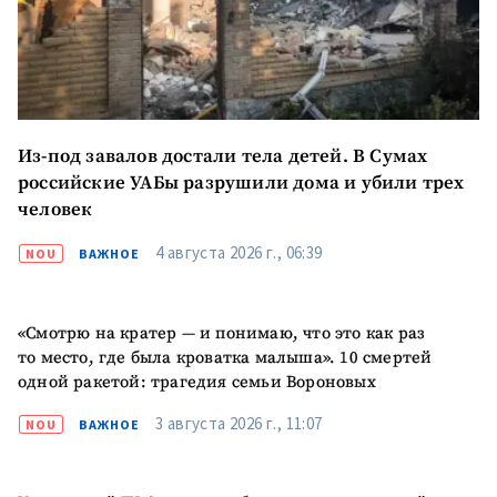
Электронная почта
+ Мой email
Телефон
+ Личный телефон
Я прочитал(а) и согласен(на)
с
политикой
Из-под завалов достали тела детей. В Сумах
конфиденциальности
.
российские УАБы разрушили дома и убили трех
человек
ОТПРАВИТЬ НОВОСТЬ
4 августа 2026 г., 06:39
NOU
ВАЖНОЕ
«Смотрю на кратер — и понимаю, что это как раз
то место, где была кроватка малыша». 10 смертей
одной ракетой: трагедия семьи Вороновых
3 августа 2026 г., 11:07
NOU
ВАЖНОЕ