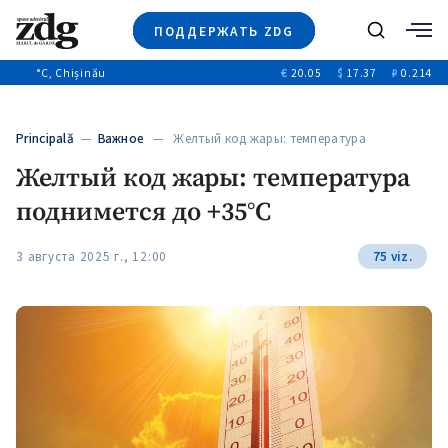
ПОДДЕРЖАТЬ ZDG
Поиск
°C
, Chișinău
€
20.05
$
17.37
₽
0.214
Новости
+4970
+144
Политика
+53
Principală
—
Важное
— Желтый код жары: температура
Расследования
поднимется…
Желтый код жары: температура
Общество
+312
+75
поднимется до +35°C
Мнения
Видео
3 августа 2025 г., 12:00
75 viz.
Выборы 2025