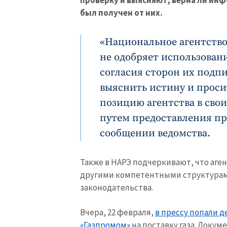
проверку и выясняют, верна ли инф
был получен от них.
«Национальное агентство
не одобряет использован
согласия сторон их подп
выяснить истину и прос
позицию агентства в свои
путем предоставления пра
сообщении ведомства.
Также в НАРЭ подчеркивают, что аге
другими компетентными структурам
законодательства.
Вчера, 22 февраля,
в прессу попали д
«Газпромом»
на поставку газа. Докуме