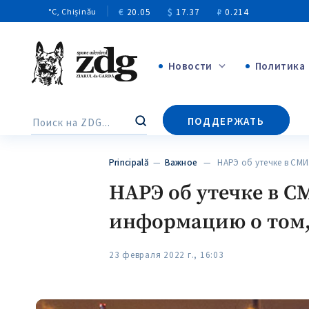
€
20.05
$
17.37
₽
0.214
°C
, Chișinău
Новости
Политика
+4971
ПОДДЕРЖАТЬ
Поиск
+144
Principală
—
Важное
— НАРЭ об утечке в СМ
НАРЭ об утечке в С
информацию о том,
23 февраля 2022 г., 16:03