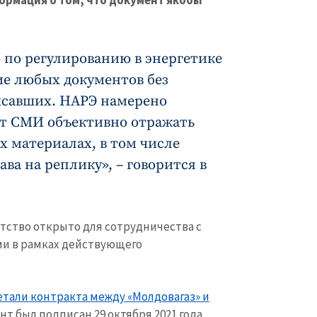
ормация о том, что документ якобы
 по регулированию в энергетике
ие любых документов без
исавших. НАРЭ намерено
ит СМИ объективно отражать
х материалах, в том числе
ва на реплику», – говорится в
нтство открыто для сотрудничества с
и в рамках действующего
етали контракта между «Молдовагаз» и
нт был подписан 29 октября 2021 года.