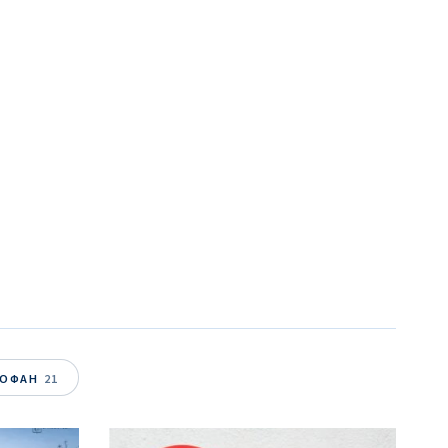
ТОФАН
21