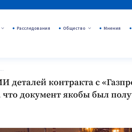
Расследования
Общество
Мнения
+53
+312
+75
И…
МИ деталей контракта с «Газп
 что документ якобы был полу