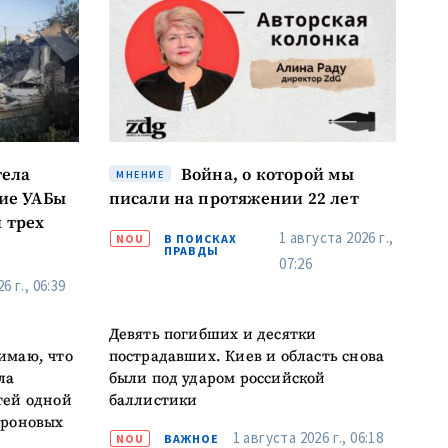
тела
Война, о которой мы
МНЕНИЕ
кие УАБы
писали на протяжении 22 лет
 трех
1 августа 2026 г.,
NOU
В ПОИСКАХ
ПРАВДЫ
07:26
6 г., 06:39
Девять погибших и десятки
имаю, что
пострадавших. Киев и область снова
ла
были под ударом российской
тей одной
баллистики
ороновых
1 августа 2026 г., 06:18
NOU
ВАЖНОЕ