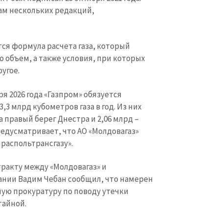
ам нескольких редакций,
КОНТАКТНЫЙ ИСТОЧНИК
ся формула расчета газа, который
Анонимный источни
и
о объем, а также условия, при которых
+ Добавить заголовок
угое.
Имя
+ Моё им
+ Загрузить изображение
я 2026 года «Газпром» обязуется
Электронная почта
+ Мой ema
,3 млрд кубометров газа в год. Из них
+ Добавить ссылку на медиа
 правый берег Днестра и 2,06 млрд –
редусматривает, что АО «Молдовагаз»
Телефон
+ Личный те
ираспольтрансгазу».
Я прочитал(а) и согл
+ Добавить текст новости
политикой конфид
ракту между «Молдовагаз» и
ании Вадим Чебан сообщил, что намерен
ОТПРАВИТЬ Н
ную прокуратуру по поводу утечки
тайной.