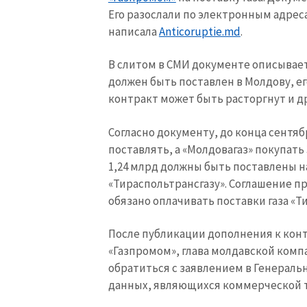
Его разослали по электронным адрес
написала
Аnticoruptie.md
.
МОЯ НОВОСТЬ
В слитом в СМИ документе описывает
Заголовок новост
должен быть поставлен в Молдову, ег
контракт может быть расторгнут и др
Фотография
Согласно документу, до конца сентябр
поставлять, а «Молдовагаз» покупать 3
Ссылка на медиа
1,24 млрд должны быть поставлены на
«Тираспольтрансгазу». Соглашение п
обязано оплачивать поставки газа «Т
Текст новости
После публикации дополнения к конт
«Газпромом», глава молдавской комп
обратиться с заявлением в Генераль
данных, являющихся коммерческой 