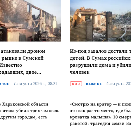
 атаковали дроном
Из-под завалов достали 
 рынке в Сумской
детей. В Сумах российс
 Известно
разрушили дома и убили
традавших, двое
человек
м состоянии
7 августа 2026 г., 08:21
4 августа 202
ЖНОЕ
NOU
ВАЖНОЕ
е Харьковской области
«Смотрю на кратер — и пон
я атака убила трех человек.
это как раз то место, где бы
 другим городам, есть
кроватка малыша». 10 смер
ракетой: трагедия семьи В