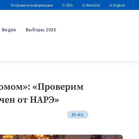
Отправить информацию
О ZDG
în Română
in English
Видео
Выборы 2025
Поиск
ромом»: «Проверим
чен от НАРЭ»
31 viz.