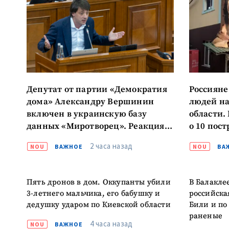
Депутат от партии «Демократия
Россияне
дома» Александру Вершинин
людей на
включен в украинскую базу
области.
данных «Миротворец». Реакция
о 10 пос
парламентария
в тяжело
2 часа назад
NOU
ВАЖНОЕ
NOU
ВА
Пять дронов в дом. Оккупанты убили
В Балакле
3-летнего мальчика, его бабушку и
российска
дедушку ударом по Киевской области
Били и по
раненые
4 часа назад
NOU
ВАЖНОЕ