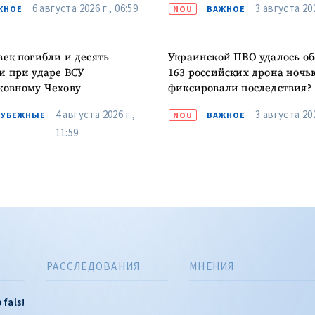
6 августа 2026 г., 06:59
3 августа 202
ЖНОЕ
NOU
ВАЖНОЕ
век погибли и десять
Украинской ПВО удалось об
и при ударе ВСУ
163 российских дрона ночь
ковному Чехову
фиксировали последствия?
4 августа 2026 г.,
3 августа 202
РУБЕЖНЫЕ
NOU
ВАЖНОЕ
11:59
РАССЛЕДОВАНИЯ
МНЕНИЯ
 fals!