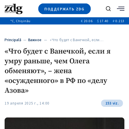
ПОДДЕРЖАТЬ ZDG
Поиск
°C
, Chișinău
€
20.06
$
17.40
₽
0.213
Новости
+4972
+144
Политика
+54
Principală
—
Важное
— «Что будет с Ванечкой, если…
Расследования
«Что будет с Ванечкой, если я
Общество
+312
+75
умру раньше, чем Олега
Мнения
Видео
обменяют», – жена
Выборы 2025
«осужденного» в РФ по «делу
Азова»
19 апреля 2025 г., 14:00
153 viz.