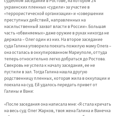
судебном заседании в Ростове, на котором 24
украинских пленных «судили» за участие в
«террористической организации» и «совершении
преступных действий, направленных на
насильственный захват власти в России». Большая
часть «обвиняемых» даже оружие в руках никогда не
держала – Олег один из них. На второе заседание
суда Галина уговорила поехать пожилую маму Олега –
она осталась в оккупированном Мариуполе, оттуда
теперь относительно легко добраться до Ростова.
Свекровь не успела к началу заседания, ее не
пустили в зал. Тогда Галина нашла другую
родственницу пленных, которая жила в оккупации и
поехала на суд. Ей удалось передать привет от
Галины и Вани:
«После заседания она написала мне: «Я стала кричать
на весь суд: Олег Жарков, твоя жена Галина и Ванечка