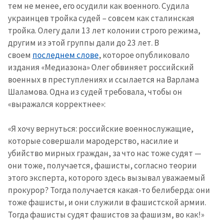
тем не менее, его осудили как военного. Судила
украинцев тройка судей – совсем как сталинская
тройка. Олегу дали 13 лет колонии строго режима,
другим из этой группы дали до 23 лет. В
своем
последнем слове
, которое опубликовало
издания «Медиазона» Олег обвиняет российский
военных в преступлениях и ссылается на Варлама
Шаламова. Одна из судей требовала, чтобы он
«выражался корректнее»:
«Я хочу вернуться: российские военнослужащие,
которые совершали мародерство, насилие и
убийство мирных граждан, за что нас тоже судят —
они тоже, получается, фашисты, согласно теории
этого эксперта, которого здесь вызывал уважаемый
прокурор? Тогда получается какая-то белиберда: они
тоже фашисты, и они служили в фашистской армии.
Тогда фашисты судят фашистов за фашизм, во как!»