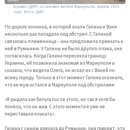
новости
Боевик «ДНР» остановил жителя Мариуполя, апрель 2022
года. Фото: ДАН
КОНТАКТНЫЙ ИСТОЧНИК
По дороге колонна, в которой ехали Галина и Ваня
Анонимный источник
несколько раз попадала под обстрел. С Галиной
связалась племянница – она предложила приехать к
Имя
+ Моё имя
ней в Румынию. У Галины не было другого плана, она
согласилась. Когда Галина пересекла границу
Электронная почта
+ Мой email
Украины, ей позвонила знакомая из Мариуполя и
сказала, что видела Олега, он искал их с Ваней по
Телефон
+ Личный телефон
всему городу. Только в этот момент Галина осознала,
что ее муж остался в Мариуполе под обстрелами:
Я прочитал(а) и согласен(на)
с
политикой
«Я рыдала как белуга после этого, но так я хотя бы
конфиденциальности
.
поняла, что он жив. С этого момента я уже не
ОТПРАВИТЬ НОВОСТЬ
переставала плакать».
Галина с сыном доехала до Румынии, она говорит, что