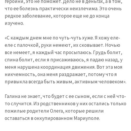
героини, это не поможет. Дело не в деньгах, а в том,
что ее болезнь практически неизлечима. Это очень
редкое заболевание, которое еще не до конца
изучено.
«С каждым днем мне по чуть-чуть хуже. Я хожу еле-
еле с палочкой, руки немеют, их сковывает. Ночью
все немеет, я каждый час просыпаюсь. Грудь болит,
спина болит, если я присаживаюсь, я падаю назад, у
меня нарушена координация движения. Вот эта моя
никчемность, она меня раздражает, потому что я
привыкла всегда быть живым, активным человеком».
Галина не знает, что будет с ее сыном, если с ней что-
то случится. Из родственников у них остались только
пожилые родители Олега, которые решили
оставаться в оккупированном Мариуполе.