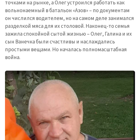
точками на рынке, а Олег устроился работать как
вольнонаемный в батальон «Азов» – по документам
он числился водителем, но на самом деле занимался
разделкой мяса для их столовой. Наконец-то семья
зажила спокойной сытой жизнью – Олег, Галина и их
сын Ванечка были счастливы и наслаждались
простыми вещами. Но началась полномасштабная
война.