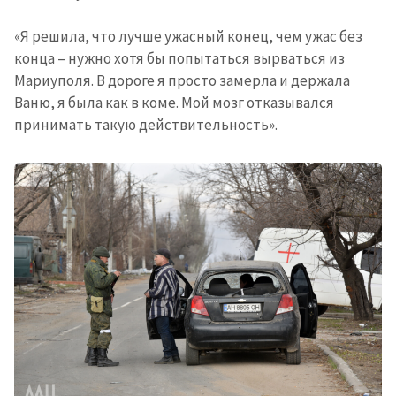
«Я решила, что лучше ужасный конец, чем ужас без
конца – нужно хотя бы попытаться вырваться из
Мариуполя. В дороге я просто замерла и держала
Ваню, я была как в коме. Мой мозг отказывался
принимать такую действительность».
МОЯ НОВОСТЬ
+ Добавить
Заголовок новости
заголовок
+ Загрузить
Фотография
изображение
+ Добавить ссылку на
Ссылка на медиа
медиа
+ Добавить текст
Текст новости