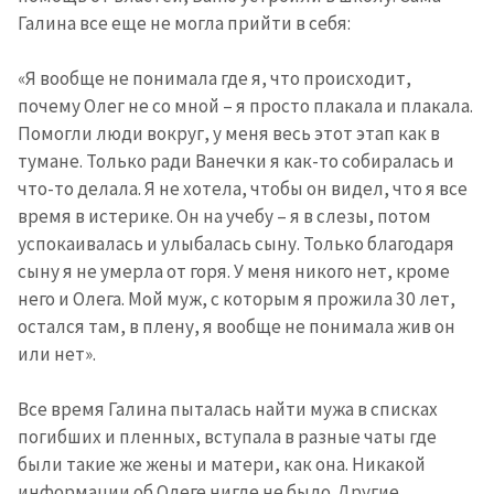
Галина все еще не могла прийти в себя:
«Я вообще не понимала где я, что происходит,
почему Олег не со мной – я просто плакала и плакала.
Помогли люди вокруг, у меня весь этот этап как в
тумане. Только ради Ванечки я как-то собиралась и
что-то делала. Я не хотела, чтобы он видел, что я все
время в истерике. Он на учебу – я в слезы, потом
успокаивалась и улыбалась сыну. Только благодаря
сыну я не умерла от горя. У меня никого нет, кроме
него и Олега. Мой муж, с которым я прожила 30 лет,
остался там, в плену, я вообще не понимала жив он
или нет».
Все время Галина пыталась найти мужа в списках
погибших и пленных, вступала в разные чаты где
были такие же жены и матери, как она. Никакой
информации об Олеге нигде не было. Другие