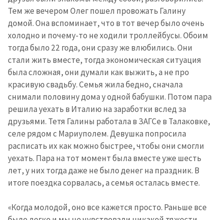
Тем же вечером Олег пошел провожать Галину
домой. Она вспоминает, что в тот вечер было очень
холодно и почему-то не ходили троллейбусы. Обоим
тогда было 22 года, они сразу же влюбились. Они
стали жить вместе, тогда экономическая ситуация
была сложная, они думали как выжить, а не про
красивую свадьбу. Семья жила бедно, сначала
снимали половину дома у одной бабушки. Потом пара
решила уехать в Италию на заработки вслед за
друзьями. Тетя Галины работала в ЗАГСе в Талаковке,
селе рядом с Мариуполем. Девушка попросила
расписать их как можно быстрее, чтобы они смогли
уехать. Пара на тот момент была вместе уже шесть
лет, у них тогда даже не было денег на праздник. В
итоге поездка сорвалась, а семья осталась вместе.
«Когда молодой, оно все кажется просто. Раньше все
было легко и мы не чувствовали никакой тяжести.