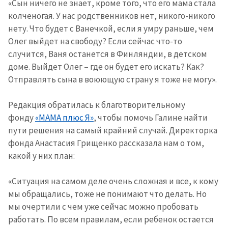
«Сын ничего не знает, кроме того, что его мама стала
колченогая. У нас родственников нет, никого-никого
нету. Что будет с Ванечкой, если я умру раньше, чем
Олег выйдет на свободу? Если сейчас что-то
случится, Ваня останется в Финляндии, в детском
доме. Выйдет Олег – где он будет его искать? Как?
Отправлять сына в воюющую страну я тоже не могу».
Редакция обратилась к благотворительному
фонду
«МАМА плюс Я»
, чтобы помочь Галине найти
пути решения на самый крайний случай. Директорка
фонда Анастасия Грищенко рассказала нам о том,
какой у них план:
«Ситуация на самом деле очень сложная и все, к кому
мы обращались, тоже не понимают что делать. Но
мы очертили с чем уже сейчас можно пробовать
работать. По всем правилам, если ребенок остается