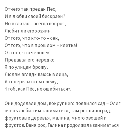
Отчего так предан Пёс,
И в любви своей бескраен?
Но в глазах – всегда вопрос,
Любит ли его хозяин.
Оттого, что кто-то – сек,
Оттого, что в прошлом – клетка!
Оттого, что человек
Предавал его нередко.
Я по улицам брожу,
Людям вглядываюсь в лица,
Я теперь за всем слежу,
Чтоб, как Пёс, не ошибиться».
Они доделали дом, вокруг него появился сад – Олег
очень любил им заниматься, там рос виноград,
Отправить
О ZDG
информацию
фруктовые деревья, малина, много овощей и
în Română
in English
фруктов. Ваня рос, Галина продолжала заниматься