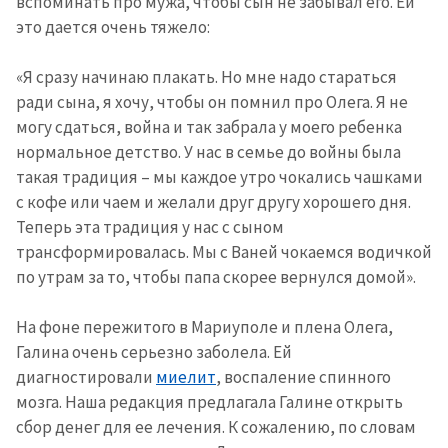
вспоминать про мужа, чтобы сын не забывал его. Ей
это дается очень тяжело:
«Я сразу начинаю плакать. Но мне надо стараться
ради сына, я хочу, чтобы он помнил про Олега. Я не
могу сдаться, война и так забрала у моего ребенка
нормальное детство. У нас в семье до войны была
такая традиция – мы каждое утро чокались чашками
с кофе или чаем и желали друг другу хорошего дня.
Теперь эта традиция у нас с сыном
трансформировалась. Мы с Ваней чокаемся водичкой
по утрам за то, чтобы папа скорее вернулся домой».
На фоне пережитого в Мариуполе и плена Олега,
Галина очень серьезно заболела. Ей
диагностировали
миелит
, воспаление спинного
мозга. Наша редакция предлагала Галине открыть
сбор денег для ее лечения. К сожалению, по словам