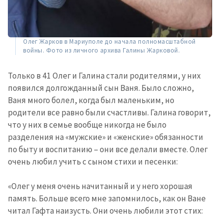
Олег Жарков в Мариуполе до начала полномасштабной
войны. Фото из личного архива Галины Жарковой.
Только в 41 Олег и Галина стали родителями, у них
появился долгожданный сын Ваня. Было сложно,
Ваня много болел, когда был маленьким, но
родители все равно были счастливы. Галина говорит,
что у них в семье вообще никогда не было
разделения на «мужские» и «женские» обязанности
по быту и воспитанию – они все делали вместе. Олег
очень любил учить с сыном стихи и песенки:
«Олег у меня очень начитанный и у него хорошая
память. Больше всего мне запомнилось, как он Ване
читал Гафта наизусть. Они очень любили этот стих: