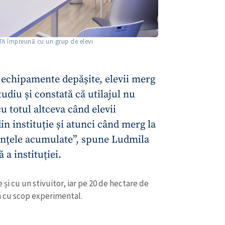
Email
+ Emailul 
+ Link media
Telefon
+ Telefon pe
TA împreună cu un grup de elevi
Am citit și sunt de ac
+ Mesajul știrei
confidențialitate
.
 echipamente depășite, elevii merg
TRIMITE ȘT
studiu și constată că utilajul nu
u totul altceva când elevii
in instituție și atunci când merg la
tințele acumulate”, spune Ludmila
 a instituției.
și cu un stivuitor, iar pe 20 de hectare de
a cu scop experimental.