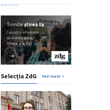
Trimite
știrea ta
Cunoști o informație
de interes public?
Trimite-o la ZdG
Selecția ZdG
Vezi toate