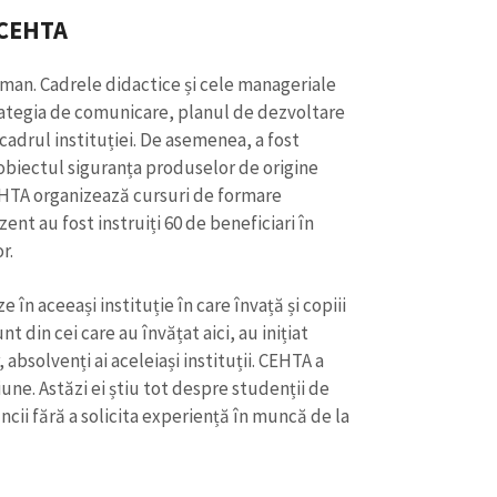
i CEHTA
uman. Cadrele didactice și cele manageriale
trategia de comunicare, planul de dezvoltare
 cadrul instituției. De asemenea, a fost
biectul siguranța produselor de origine
EHTA organizează cursuri de formare
ent au fost instruiți 60 de beneficiari în
r.
 în aceeași instituție în care învață și copiii
t din cei care au învățat aici, au inițiat
 absolvenți ai aceleiași instituții. CEHTA a
une. Astăzi ei știu tot despre studenții de
ncii fără a solicita experiență în muncă de la