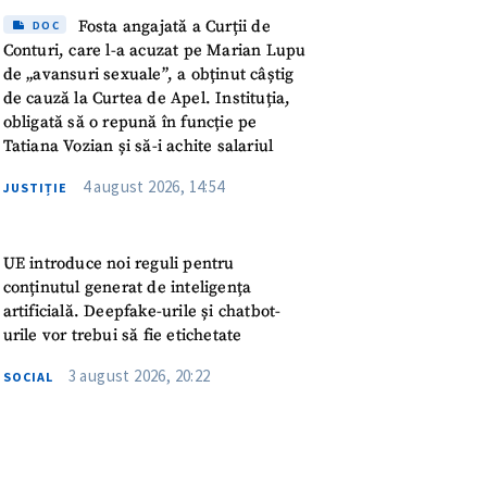
meu
Fosta angajată a Curții de
DOC
Conturi, care l-a acuzat pe Marian Lupu
rsonal
de „avansuri sexuale”, a obținut câștig
de cauză la Curtea de Apel. Instituția,
ord cu
politica de
obligată să o repună în funcție pe
Tatiana Vozian și să-i achite salariul
4 august 2026, 14:54
IREA
JUSTIȚIE
UE introduce noi reguli pentru
conținutul generat de inteligența
artificială. Deepfake-urile și chatbot-
urile vor trebui să fie etichetate
3 august 2026, 20:22
SOCIAL