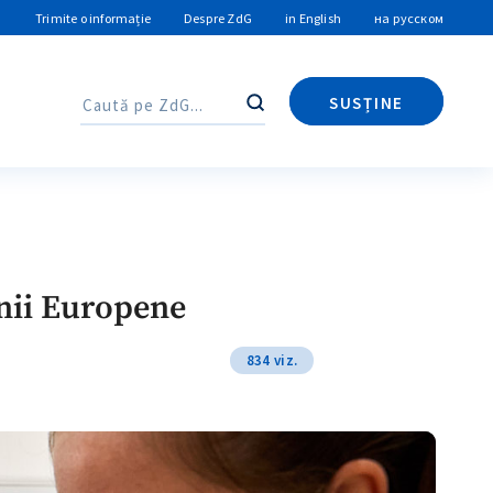
Trimite o informație
Despre ZdG
in English
на русском
SUSȚINE
Caută
Caută
nii Europene
834 viz.