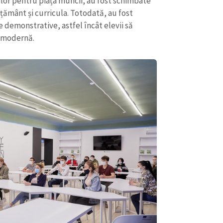
ilor pentru piața muncii, au fost schimbate
țământ și curricula. Totodată, au fost
e demonstrative, astfel încât elevii să
e modernă.
CONTACT SURSĂ
Sursă anonimă
+ Adaugă titlu
Nume
+ Numele 
+ Încarcă imagine