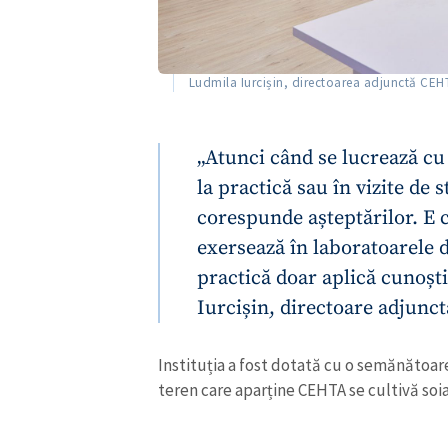
Link media
Ludmila Iurcișin, directoarea adjunctă CEH
Mesajul știrei
„Atunci când se lucrează cu
la practică sau în vizite de 
corespunde așteptărilor. E c
exersează în laboratoarele d
practică doar aplică cunoș
Iurcișin, directoare adjunctă
Instituția a fost dotată cu o semănătoare 
teren care aparține CEHTA se cultivă soi