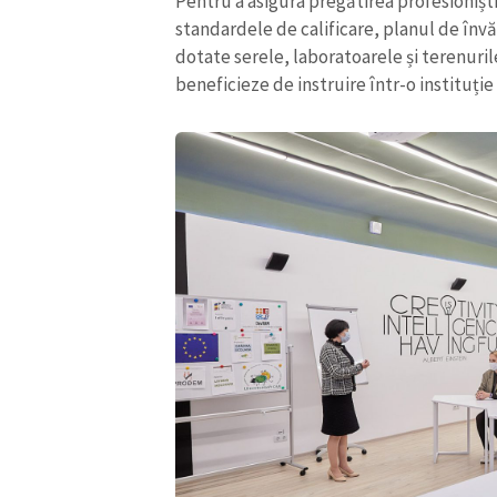
Pentru a asigura pregătirea profesionișt
standardele de calificare, planul de învă
dotate serele, laboratoarele și terenuril
beneficieze de instruire într-o instituți
ȘTIREA MEA
Titlu știre
Fotografie