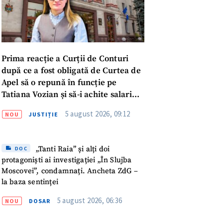
Prima reacție a Curții de Conturi
după ce a fost obligată de Curtea de
Apel să o repună în funcție pe
Tatiana Vozian și să-i achite salariul
„pentru absența forțată de la
5 august 2026, 09:12
NOU
JUSTIȚIE
muncă”
„Tanti Raia” și alți doi
DOC
protagoniști ai investigației „În Slujba
Moscovei”, condamnați. Ancheta ZdG –
la baza sentinței
meu
5 august 2026, 06:36
NOU
DOSAR