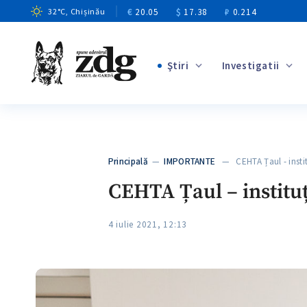
€
20.05
$
17.38
₽
0.214
32
°C
, Chișinău
Ştiri
Investigatii
+9
+4
+12
+2
Principală
—
IMPORTANTE
— CEHTA Țaul - insti
+5
CEHTA Țaul – institu
4 iulie 2021, 12:13