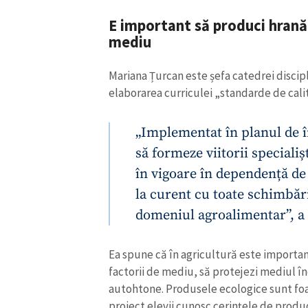
E important să produci hrană
mediu
Mariana Țurcan este șefa catedrei discipli
elaborarea curriculei „standarde de cali
„Implementat în planul de 
să formeze viitorii specialișt
în vigoare în dependență de 
la curent cu toate schimbăr
domeniul agroalimentar”, a
Ea spune că în agricultură este importa
factorii de mediu, să protejezi mediul în
autohtone. Produsele ecologice sunt foart
proiect elevii cunosc cerințele de produc