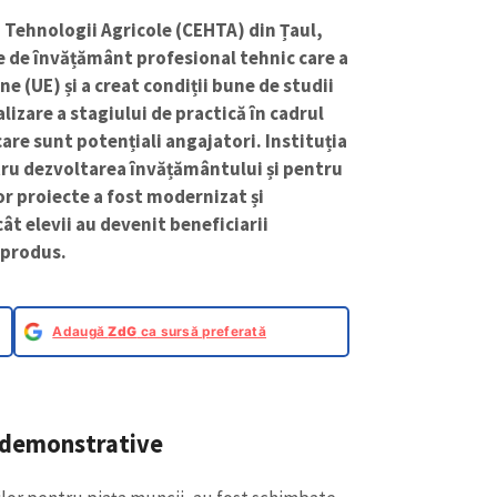
i Tehnologii Agricole (CEHTA) din Țaul,
le de învățământ profesional tehnic care a
e (UE) și a creat condiții bune de studii
alizare a stagiului de practică în cadrul
are sunt potențiali angajatori. Instituția
tru dezvoltarea învățământului și pentru
r proiecte a fost modernizat și
cât elevii au devenit beneficiarii
u produs.
Adaugă
ZdG
ca sursă preferată
i demonstrative