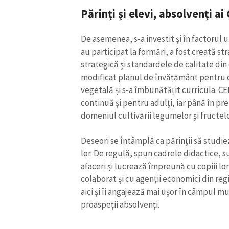
Părinți și elevi, absolvenți a
De asemenea, s-a investit și în factorul 
au participat la formări, a fost creată s
strategică și standardele de calitate din
modificat planul de învățământ pentru o
vegetală și s-a îmbunătățit curricula. C
continuă și pentru adulți, iar până în prez
domeniul cultivării legumelor și fructelo
Deseori se întâmplă ca părinții să studieze
lor. De regulă, spun cadrele didactice, sun
afaceri și lucrează împreună cu copiii lor,
colaborat și cu agenții economici din regi
aici și îi angajează mai ușor în câmpul mu
proaspeții absolvenți.