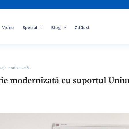
Video
Special
Blog
ZdGust
Banii tăi
tuție modernizată…
ție modernizată cu suportul Uniu