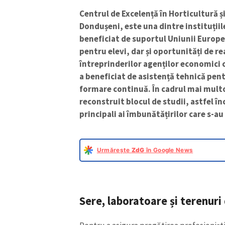
Centrul de Excelență în Horticultură ș
Dondușeni, este una dintre instituții
beneficiat de suportul Uniunii Europen
pentru elevi, dar și oportunități de re
întreprinderilor agenților economici c
a beneficiat de asistență tehnică pen
formare continuă. În cadrul mai multo
reconstruit blocul de studii, astfel în
principali ai îmbunătățirilor care s-a
Urmărește
ZdG
în Google News
Sere, laboratoare și terenur