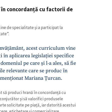
 în concordanță cu factorii de
ne de specialitate și a participat la
tate”.
învățământ, acest curriculum vine
i în aplicarea legislației specifice
domeniul pe care și l-a ales, să fie
ile relevante care se produc în
 menționat Mariana Țurcan.
nt să produci hrană în concordanță cu
conjurător și să valorifici produsele
e solicitate pe piață, iar datorită acestui
ere, etichetare și comercializare.