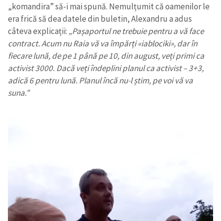
„komandira” să-i mai spună. Nemulțumit că oamenilor le
era frică să dea datele din buletin, Alexandru a adus
câteva explicații:
„Pașaportul ne trebuie pentru a vă face
contract. Acum nu Raia vă va împărți
«
iablociki
»
, dar în
fiecare lună, de pe 1 până pe 10, din august, veți primi ca
activist 3000. Dacă veți îndeplini planul ca activist – 3+3,
adică 6 pentru lună. Planul încă nu-l știm, pe voi vă va
suna.”