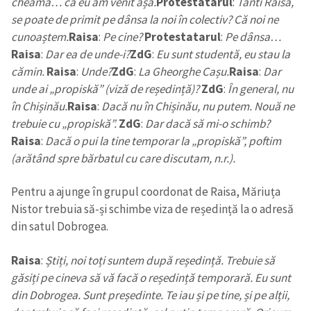
cheamă… că eu am venit așa.
Protestatarul
:
Tanti Raisa,
se poate de primit pe dânsa la noi în colectiv? Că noi ne
cunoaștem.
Raisa
:
Pe cine?
Protestatarul
:
Pe dânsa…
Raisa
:
Dar ea de unde-i?
ZdG
:
Eu sunt studentă, eu stau la
cămin.
Raisa
:
Unde?
ZdG
:
La Gheorghe Cașu.
Raisa
:
Dar
unde ai „propiskă” (viză de reședință)?
ZdG
:
În general, nu
în Chișinău.
Raisa
:
Dacă nu în Chișinău, nu putem. Nouă ne
trebuie cu „propiskă”.
ZdG
:
Dar dacă să mi-o schimb?
Raisa
:
Dacă o pui la tine temporar la „propiskă”, poftim
(arătând spre bărbatul cu care discutam, n.r.).
Pentru a ajunge în grupul coordonat de Raisa, Măriuța
Nistor trebuia să-și schimbe viza de reședință la o adresă
din satul Dobrogea.
Raisa
:
Știți, noi toți suntem după reședință. Trebuie să
găsiți pe cineva să vă facă o reședință temporară. Eu sunt
din Dobrogea. Sunt președinte. Te iau și pe tine, și pe alții,