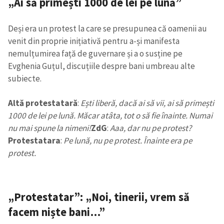
„Ai să primești 1000 de lei pe lună”
Deși era un protest la care se presupunea că oamenii au
venit din proprie inițiativă pentru a-și manifesta
nemulțumirea față de guvernare și a o susține pe
Evghenia Guțul, discuțiile despre bani umbreau alte
subiecte.
Altă protestatară
:
Ești liberă, dacă ai să vii, ai să primești
1000 de lei pe lună. Măcar atâta, tot o să fie înainte. Numai
nu mai spune la nimeni!
ZdG
:
Aaa, dar nu pe protest?
Protestatara
:
Pe lună, nu pe protest. Înainte era pe
protest.
Trimite o informație
Despre ZdG
„Protestatar”: „Noi, tinerii, vrem să
in English
на русском
facem niște bani…”