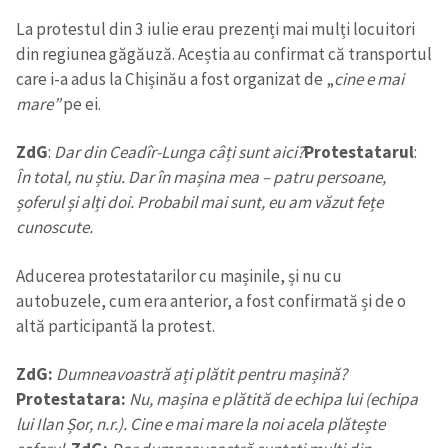
La protestul din 3 iulie erau prezenți mai mulți locuitori
din regiunea găgăuză. Aceștia au confirmat că transportul
care i-a adus la Chișinău a fost organizat de „
cine e mai
mare”
pe ei.
ZdG
:
Dar din Ceadîr-Lunga câți sunt aici?
Protestatarul
:
În total, nu știu. Dar în mașina mea – patru persoane,
șoferul și alți doi. Probabil mai sunt, eu am văzut fețe
cunoscute.
Aducerea protestatarilor cu mașinile, și nu cu
autobuzele, cum era anterior, a fost confirmată și de o
altă participantă la protest.
ZdG:
Dumneavoastră ați plătit pentru mașină?
Protestatara:
Nu, mașina e plătită de echipa lui (echipa
lui Ilan Șor, n.r.). Cine e mai mare la noi acela plătește