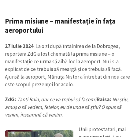
Prima misiune – manifestație în fața
aeroportului
27 iulie 2024
. La o zi după întâlnirea de la Dobrogea,
reportera ZdG a fost chemată la prima misiune – o
manifestație ce urma să aibă loc la aeroport. Nu i s-a
explicat de ce trebuia să meargă și ce trebuia să facă.
Ajunsă la aeroport, Măriuța Nistor a întrebat din nou care
este scopul prezenței lor acolo.
ZdG:
Tanti Raia, dar ce va trebui să facem?
Raisa:
Nu știu,
amuș o să vedem, fetelor, eu de unde să știu? O spus să
venim, înseamnă că venim.
Unii protestatari, mai