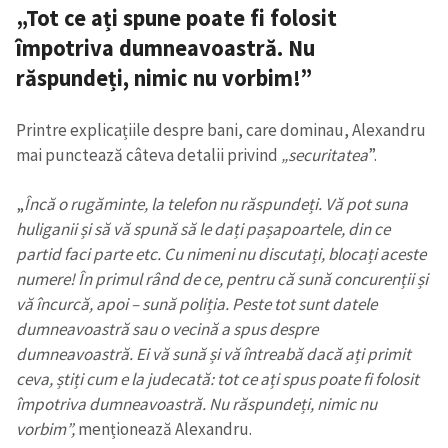
„Tot ce ați spune poate fi folosit
împotriva dumneavoastră. Nu
răspundeți, nimic nu vorbim!”
Printre explicațiile despre bani, care dominau, Alexandru
mai punctează câteva detalii privind
„securitatea
”.
„
Încă o rugăminte, la telefon nu răspundeți. Vă pot suna
huliganii și să vă spună să le dați pașapoartele, din ce
partid faci parte etc. Cu nimeni nu discutați, blocați aceste
numere! În primul rând de ce, pentru că sună concurenții și
vă încurcă, apoi – sună poliția. Peste tot sunt datele
dumneavoastră sau o vecină a spus despre
dumneavoastră. Ei vă sună și vă întreabă dacă ați primit
ceva, știți cum e la judecată: tot ce ați spus poate fi folosit
împotriva dumneavoastră. Nu răspundeți, nimic nu
vorbim”,
menționează Alexandru.