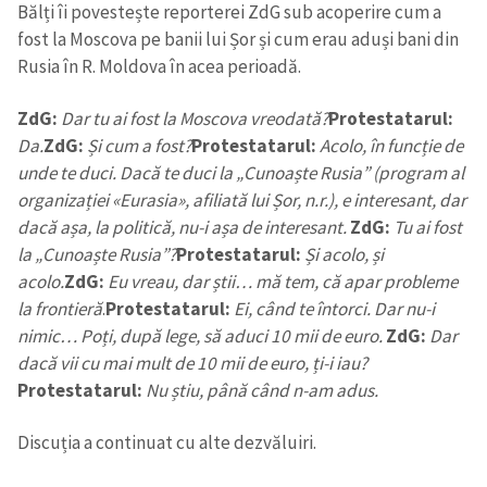
Bălți îi povestește reporterei ZdG sub acoperire cum a
fost la Moscova pe banii lui Șor și cum erau aduși bani din
Rusia în R. Moldova în acea perioadă.
ZdG:
Dar tu ai fost la Moscova vreodată?
Protestatarul:
Da.
ZdG:
Și cum a fost?
Protestatarul:
Acolo, în funcție de
unde te duci. Dacă te duci la „Cunoaște Rusia” (program al
organizației «Eurasia», afiliată lui Șor, n.r.), e interesant, dar
dacă așa, la politică, nu-i așa de interesant.
ZdG:
Tu ai fost
la „Cunoaște Rusia”?
Protestatarul:
Și acolo, și
acolo.
ZdG:
Eu vreau, dar știi… mă tem, că apar probleme
la frontieră
.
Protestatarul:
Ei, când te întorci. Dar nu-i
nimic… Poți, după lege, să aduci 10 mii de euro.
ZdG:
Dar
dacă vii cu mai mult de 10 mii de euro, ți-i iau?
Protestatarul:
Nu știu, până când n-am adus.
Discuția a continuat cu alte dezvăluiri.