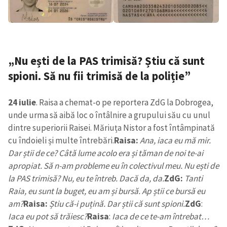
„
Nu ești de la PAS trimisă? Știu că sunt
spioni. Să nu fii trimisă de la poliție”
24 iulie
. Raisa a chemat-o pe reportera ZdG la Dobrogea,
unde urma să aibă loc o întâlnire a grupului său cu unul
dintre superiorii Raisei. Măriuța Nistor a fost întâmpinată
cu îndoieli și multe întrebări.
Raisa:
Ana, iaca eu mă mir.
Dar știi de ce? Câtă lume acolo era și tăman de noi te-ai
apropiat. Să n-am probleme eu în colectivul meu. Nu ești de
la PAS trimisă? Nu, eu te întreb. Dacă da, da.
ZdG:
Tanti
Raia, eu sunt la buget, eu am și bursă. Ap știi ce bursă eu
am?
Raisa:
Știu că-i puțină. Dar știi că sunt spioni.
ZdG
:
Iaca eu pot să trăiesc?
Raisa
:
Iaca de ce te-am întrebat…