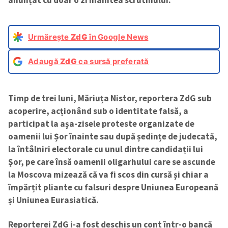
Urmărește
ZdG
în Google News
Adaugă
ZdG
ca sursă preferată
Timp de trei luni, Măriuța Nistor, reportera ZdG sub
acoperire, acționând sub o identitate falsă, a
participat la așa-zisele proteste organizate de
oamenii lui Șor înainte sau după ședințe de judecată,
la întâlniri electorale cu unul dintre candidații lui
Șor, pe care însă oamenii oligarhului care se ascunde
la Moscova mizează că va fi scos din cursă și chiar a
împărțit pliante cu falsuri despre Uniunea Europeană
și Uniunea Eurasiatică.
Reporterei ZdG i-a fost deschis un cont într-o bancă