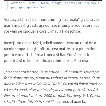
Alexandru – centru și Raisa – stânga, la prima ședință la care a
participat reportera ZdG
Așadar, aflăm că banii sunt numiți „iablociki” și că nu vor
mai fi împărțiți cash, așa cum se întâmpla acum doi ani, ci
vor veni pe cardurile care urmau a fi deschise.
Înconjurat de activiști, adică oamenii care au rolul de a
racola simpatizanți – pătura cea mai de jos a piramidei
politice în vârful căreia tronează Ilan Șor, Alexandru
punctează ultimele indicații venite de la Moscova.
„Fiecare activist trebuie să adune… vă amintiți, scriați pe
foaie simpatizanți, acum nu trebuie să scrieți. Ei trebuie să
aibă telefon și eu voi da linkul Raiei. Eu voi da linkul Raiei, ea
vă va da vouă, ei se vor înscrie, acolo sunt patru întrebări.
Fiecare simpatizant are 2000 pe lună. Voi aveți 3+3. Ca voi
să știți cifrele. Întrebări sunt?” –
a precizat acesta.