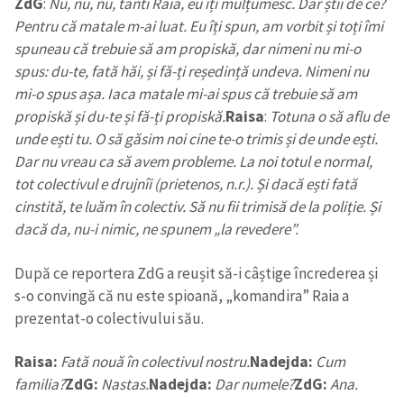
ZdG
:
Nu, nu, nu, tanti Raia, eu îți mulțumesc. Dar știi de ce?
Pentru că matale m-ai luat. Eu îți spun, am vorbit și toți îmi
spuneau că trebuie să am propiskă, dar nimeni nu mi-o
spus: du-te, fată hăi, și fă-ți reședință undeva. Nimeni nu
mi-o spus așa. Iaca matale mi-ai spus că trebuie să am
propiskă și du-te și fă-ți propiskă.
Raisa
:
Totuna o să aflu de
unde ești tu. O să găsim noi cine te-o trimis și de unde ești.
Dar nu vreau ca să avem probleme. La noi totul e normal,
tot colectivul e drujnîi (prietenos, n.r.). Și dacă ești fată
cinstită, te luăm în colectiv. Să nu fii trimisă de la poliție. Și
dacă da, nu-i nimic, ne spunem „la revedere”.
După ce reportera ZdG a reușit să-i câștige încrederea și
s-o convingă că nu este spioană, „komandira” Raia a
prezentat-o colectivului său.
Raisa:
Fată nouă în colectivul nostru.
Nadejda:
Cum
familia?
ZdG:
Nastas.
Nadejda:
Dar numele?
ZdG:
Ana.