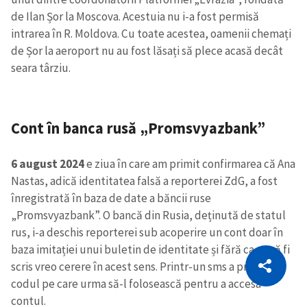
de Ilan Șor la Moscova. Acestuia nu i-a fost permisă
intrarea în R. Moldova. Cu toate acestea, oamenii chemați
de Șor la aeroport nu au fost lăsați să plece acasă decât
seara târziu.
Cont în banca rusă „Promsvyazbank”
6 august 2024
e
ziua în care am primit confirmarea că Ana
Nastas, adică identitatea falsă a reporterei ZdG, a fost
înregistrată în baza de date a băncii ruse
„Promsvyazbank”. O bancă din Rusia, deținută de statul
rus, i-a deschis reporterei sub acoperire un cont doar în
CITEȘTE
baza imitației unui buletin de identitate și fără ca ea să fi
scris vreo cerere în acest sens. Printr-un sms a primit și
Citește articolul
Copiază Link
codul pe care urma să-l folosească pentru a accesa
contul.