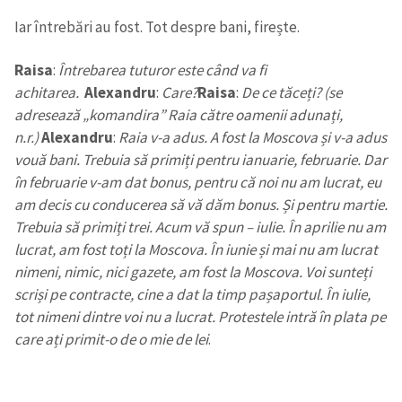
Iar întrebări au fost. Tot despre bani, firește.
Raisa
:
Întrebarea tuturor este când va fi
achitarea.
Alexandru
:
Care?
Raisa
:
De ce tăceți? (se
adresează „komandira” Raia către oamenii adunați,
n.r.)
Alexandru
:
Raia v-a adus. A fost la Moscova și v-a adus
vouă bani. Trebuia să primiți pentru ianuarie, februarie. Dar
în februarie v-am dat bonus, pentru că noi nu am lucrat, eu
am decis cu conducerea să vă dăm bonus. Și pentru martie.
Trebuia să primiți trei. Acum vă spun – iulie. În aprilie nu am
lucrat, am fost toți la Moscova. În iunie și mai nu am lucrat
nimeni, nimic, nici gazete, am fost la Moscova. Voi sunteți
scriși pe contracte, cine a dat la timp pașaportul. În iulie,
tot nimeni dintre voi nu a lucrat. Protestele intră în plata pe
care ați primit-o de o mie de lei
.