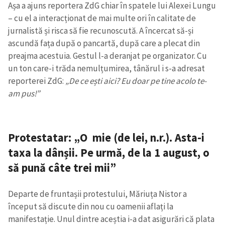
Așa a ajuns reportera ZdG chiar în spatele lui Alexei Lungu
– cu el a interacționat de mai multe ori în calitate de
CONTACT SURSĂ
jurnalistă și risca să fie recunoscută. A încercat să-și
Sursă anonimă
ascundă fața după o pancartă, după care a plecat din
preajma acestuia. Gestul l-a deranjat pe organizator. Cu
Nume
+ Numele meu
un ton care-i trăda nemulțumirea, tânărul i s-a adresat
reporterei ZdG:
„De ce ești aici? Eu doar pe tine acolo te-
Email
+ Emailul meu
am pus!”
Telefon
+ Telefon personal
Protestatar: „O mie (de lei, n.r.). Asta-i
Am citit și sunt de
taxa la dânșii. Pe urmă, de la 1 august, o
acord cu
politica de
confidențialitate
.
să pună câte trei mii”
TRIMITE ȘTIREA
Departe de fruntașii protestului, Măriuța Nistor a
început să discute din nou cu oamenii aflați la
manifestație. Unul dintre aceștia i-a dat asigurări că plata