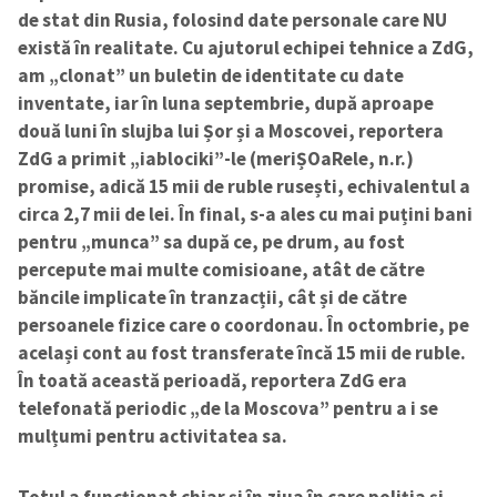
de stat din Rusia, folosind date personale care NU
există în realitate. Cu ajutorul echipei tehnice a ZdG,
am „clonat” un buletin de identitate cu date
inventate, iar în luna septembrie, după aproape
două luni în slujba lui Șor și a Moscovei, reportera
ZdG a primit „iablociki”-le (meriȘOaRele, n.r.)
promise
,
adică 15 mii de ruble rusești, echivalentul a
circa 2,7 mii de lei. În final, s-a ales cu mai puțini bani
pentru „munca” sa după ce, pe drum, au fost
percepute mai multe comisioane, atât de către
băncile implicate în tranzacții, cât și de către
persoanele fizice care o coordonau. În octombrie, pe
același cont au fost transferate încă 15 mii de ruble.
În toată această perioadă, reportera ZdG era
telefonată periodic „de la Moscova” pentru a i se
mulțumi pentru activitatea sa.