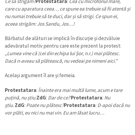
Ce să strigăm?
Protestatara
:
Cea cu microfonul mare,
care cu aparatura ceea… ce spune ea trebuie să fii atentă și
nu numai trebuie să te duci, dar și să strigi. Ce spun ei,
aceea strigăm: Jos Sandu, Jos…!
Bărbatul de alături se implică în discuție și dezvăluie
adevăratul motiv pentru care este prezent la protest:
„Lumea vine că (cei din echipa lui Șor, n.r.) mai plătesc.
Dacă n-aveau să plătească, nu vedeai pe nimeni aici.”
Același argument îl are și femeia.
Protestatara
:
Înainte era mai multă lume, acum e tare
puțină, nu știu.
ZdG
:
Dar de ce?
Protestatara
:
Nu
știu.
ZdG
:
Poate nu plătesc?
Protestatara
:
D-apoi dacă nu
vor plăti, eu nici nu mai vin. Eu am lăsat lucru…