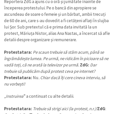
Reportera ZdG a ajuns cu o oră și jumătate înainte de
începerea protestului. Pe o bancă din apropiere se
ascundeau de soare o femeie și un bărbat, ambii trecuți
de 60 de ani, care s-au dovedit a fi cetățeni aflați în slujba
lui Șor. Sub pretextul că e prima data invitată la un
protest, Măriuța Nistor, alias Ana Nastas, a încercat să afle
detalii despre organizare și remunerare.
Protestatara:
Pe scaun trebuie să stăm acum, până se
îngrămădește lumea. Pe urmă, ne ridicăm în picioare să ne
vadă toți, că ne arată la televizor pe urmă.
ZdG:
Dar
trebuie să publicăm după protest ceva pe internet?
Protestatara:
Nu
. Chiar dacă îți cere cineva interviu, să
nu vorbești!
„Instruirea
” a continuat cu alte detalii.
Protestatara:
Trebuie să strigi aici (la protest, n.r.)!
ZdG
: