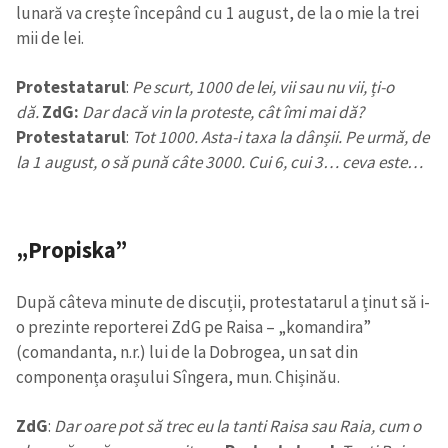
lunară va crește începând cu 1 august, de la o mie la trei
mii de lei.
Protestatarul
:
Pe scurt, 1000 de lei, vii sau nu vii, ți-o
dă.
ZdG:
Dar dacă vin la proteste, cât îmi mai dă?
Protestatarul
:
Tot 1000. Asta-i taxa la dânșii. Pe urmă, de
la 1 august, o să pună câte 3000. Cui 6, cui 3… ceva este…
„Propiska”
După câteva minute de discuții, protestatarul a ținut să i-
o prezinte reporterei ZdG pe Raisa – „komandira”
(comandanta, n.r.) lui de la Dobrogea, un sat din
componența orașului Sîngera, mun. Chișinău.
ZdG
:
Dar oare pot să trec eu la tanti Raisa sau Raia, cum o