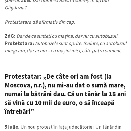
șoferul.
ZdG:
Dar dumneavoastră sunteți mulți din
Găgăuzia?
Protestatara dă afirmativ din cap.
ZdG:
Dar de ce sunteți cu mașina, dar nu cu autobuzul?
Protetstara
:
Autobuzele sunt oprite. Înainte, cu autobuzul
mergeam, dar acum – cu mașini mici, câte patru oameni.
Protestatar: „De câte ori am fost (la
Moscova, n.r.), nu mi-au dat o sumă mare,
numai la bătrâni dau. Că un tânăr la 18 ani
să vină cu 10 mii de euro, o să înceapă
întrebări”
5 iulie.
Un nou protest în fața judecătoriei. Un tânăr din