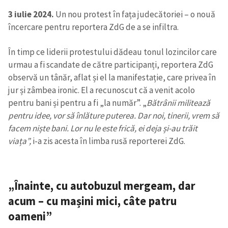
3 iulie 2024.
Un nou protest în fața judecătoriei – o nouă
încercare pentru reportera ZdG de a se infiltra.
În timp ce liderii protestului dădeau tonul lozincilor care
urmau a fi scandate de către participanți, reportera ZdG
observă un tânăr, aflat și el la manifestație, care privea în
jur și zâmbea ironic. El a recunoscut că a venit acolo
pentru bani și pentru a fi „la număr”. „
Bătrânii militează
pentru idee, vor să înlăture puterea. Dar noi, tinerii, vrem să
facem niște bani. Lor nu le este frică, ei deja și-au trăit
viața”,
i-a zis acesta în limba rusă reporterei ZdG.
„Înainte, cu autobuzul mergeam, dar
acum – cu mașini mici, câte patru
oameni”