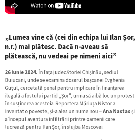
„Lumea vine că (cei din echipa lui Ilan Șor,
n.r.) mai plătesc. Dacă n-aveau să
plătească, nu vedeai pe nimeni aici”
26 iunie 2024.
În fața judecătoriei Chișinău, sediul
Buiucani, unde se examina dosarul bașcanei Evghenia
Guțul, cercetată penal pentru implicare în finanțarea
ilegală a fostului partid „Șor”, urma să aibă loc un protest
în susținerea acesteia. Reportera Măriuța Nistor a
inventat o poveste, și-a ales un nume nou –
Ana Nastas
și
a început aventura infiltrării printre oamenii care
lucrează pentru Ilan Șor, în slujba Moscovei.