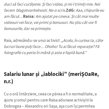
duci să faci curățenie. Și faci video, și mi-l trimiți mie. Noi
facem blagotvoritelnosti. Ne-o scris.
ZdG:
Aaa, chipurile eu
am făcut…
Raisa:
Am ajutat pe cineva. Și cât mai multe
videouri vei face, vei primi și bonusuri. Nu știu cât vor fi
bonusurile, dar se primește.
Raia, adresându-se unui activist: „
Acolo, în curtea ta, câte
lucruri bune poți face… Ohoho! Tu ai făcut reparație? Fă
fotografie cu peria în mână și asta e faptă bună.”
Salariu lunar și „iablociki” (meriȘOaRe,
n.r.)
Cu o oră întârziere, ceea ce părea a fi o normalitate, a
ajuns și omul pentru care Raisa adunase activiștii la
Dobrogea – Alexandru ori Sașa, așa cum își permitea