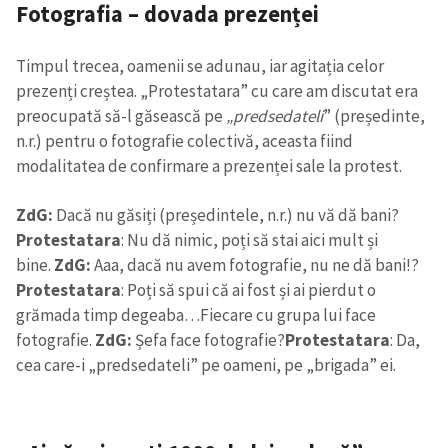
Fotografia – dovada prezenței
Timpul trecea, oamenii se adunau, iar agitația celor
prezenți creștea. „Protestatara” cu care am discutat era
preocupată să-l găsească pe
„predsedateli
” (președinte,
n.r.) pentru o fotografie colectivă, aceasta fiind
modalitatea de confirmare a prezenței sale la protest.
ZdG:
Dacă nu găsiți (președintele, n.r.) nu vă dă bani?
Protestatara
: Nu dă nimic, poți să stai aici mult și
bine.
ZdG:
Aaa, dacă nu avem fotografie, nu ne dă bani!?
Protestatara
: Poți să spui că ai fost și ai pierdut o
grămada timp degeaba…Fiecare cu grupa lui face
fotografie.
ZdG:
Șefa face fotografie?
Protestatara
: Da,
cea care-i „predsedateli” pe oameni, pe „brigada” ei.