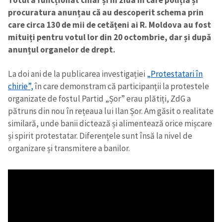
Totul a funcționat chiar și în ziua în care poliția și
procuratura anunțau că au descoperit schema prin
care circa 130 de mii de cetățeni ai R. Moldova au fost
mituiți pentru votul lor din 20 octombrie, dar și după
anunțul organelor de drept.
La doi ani de la publicarea investigației
„Protestatari în
chirie”,
în care demonstram că participanții la protestele
organizate de fostul Partid „Șor” erau plătiți, ZdG a
pătruns din nou în rețeaua lui Ilan Șor. Am găsit o realitate
similară, unde banii dictează și alimentează orice mișcare
și spirit protestatar. Diferențele sunt însă la nivel de
organizare și transmitere a banilor.