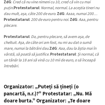
ZdG
:
Cred că nu vine nimeni cu 10, cred că vin cu mai
puțin.
Protestatarul
:
Normal, normal. La aceștia tineri nu
dau mult, așa, câte 200 de euro.
ZdG
:
Aaaa, numai 200…
Protestatarul
:
200 de euro pentru noi.
ZdG
:
Aaa, pentru
plecare.
Protestatarul
:
Da, pentru plecare, să avem așa, de
cheltuit. Așa, de câte ori am fost, nu mi-au dat o sumă
mare, numai la bătrâni dau.
ZdG
:
Aaa, dau la ăștia mai în
vârstă, să poată să justifice.
Protestatarul
:
Și normal, că
un tânăr la 18 ani să vină cu 10 mii de euro, o să înceapă
întrebări.
Organizator: „Puteți să țineți (o
pancartă, n.r.)?” Protestatar: „Nu. Mă
doare burta.” Organizator: „Te doare