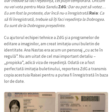
dar trebuie să faci reședință, cel puțin temporară. Oricum
nu vei vota pentru Maia Sandu.
ZdG
:
Dar eu pot să votez…
Eu am fost la proteste, dar încă nu-s înregistrată.
Raia
:
Ca
SUSȚINE
să fii înregistrată, trebuie să îți faci reședința la Dobrogea.
Eu sunt de la Dobrogea președinte.
Cu ajutorul echipei tehnice a ZdG și a programelor de
editare a imaginilor, am creat imitația unui buletin de
identitate. Ana Nastas era acum un personaj „cu acte în
regulă”. Nu am uitat de cel mai important detaliu –
„propiska”, adică viza de reședință. Odată ce a fost
perfectată imitația buletinului, reportera ZdG a transmis
copia acestuia Raisei pentru a putea fi înregistrată în baza
lor de date.