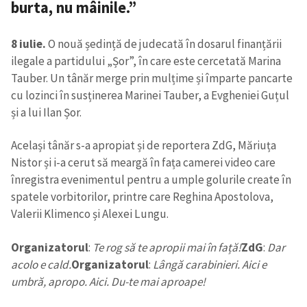
burta, nu mâinile.”
8 iulie.
O nouă ședință de judecată în dosarul finanțării
ilegale a partidului „Șor”, în care este cercetată Marina
Tauber. Un tânăr merge prin mulțime și împarte pancarte
cu lozinci în susținerea Marinei Tauber, a Evgheniei Guțul
și a lui Ilan Șor.
ȘTIREA MEA
Același tânăr s-a apropiat și de reportera ZdG, Măriuța
Titlu știre
+ Adaugă titlu
Nistor și i-a cerut să meargă în fața camerei video care
înregistra evenimentul pentru a umple golurile create în
Fotografie
+ Încarcă imagine
spatele vorbitorilor, printre care Reghina Apostolova,
Valerii Klimenco și Alexei Lungu.
Link media
+ Link media
Organizatorul
:
Te rog să te apropii mai în față!
ZdG
:
Dar
acolo e cald.
Organizatorul
:
Lângă carabinieri. Aici e
umbră, apropo. Aici. Du-te mai aproape!
Mesajul știrei
+ Mesajul știrei