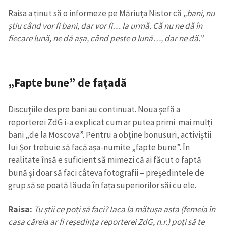
Raisa a ținut să o informeze pe Măriuța Nistor că
„bani, nu
știu când vor fi bani, dar vor fi… la urmă. Că nu ne dă în
fiecare lună, ne dă așa, când peste o lună…, dar ne dă.”
„Fapte bune” de fațadă
Discuțiile despre bani au continuat. Noua șefă a
reporterei ZdG i-a explicat cum ar putea primi mai mulți
bani „de la Moscova”. Pentru a obține bonusuri, activiștii
lui Șor trebuie să facă așa-numite „fapte bune”. În
realitate însă e suficient să mimezi că ai făcut o faptă
bună și doar să faci câteva fotografii – președintele de
grup să se poată lăuda în fața superiorilor săi cu ele.
Raisa:
Tu știi ce poți să faci? Iaca la mătușa asta (femeia în
casa căreia ar fi reședința reporterei ZdG, n.r.) poți să te