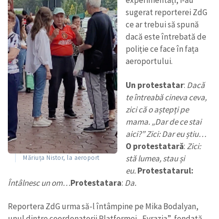
experimentați, i-au
sugerat reporterei ZdG
ce ar trebui să spună
dacă este întrebată de
poliție ce face în fața
aeroportului.
Un protestatar
:
Dacă
te întreabă cineva ceva,
zici că o aștepți pe
mama. „Dar de ce stai
aici?” Zici: Dar eu știu…
O protestatară
:
Zici:
stă lumea, stau și
Măriuța Nistor, la aeroport
eu.
Protestatarul:
Întâlnesc un om…
Protestatara
:
Da.
Reportera ZdG urma să-l întâmpine pe Mika Bodalyan,
unul dintre coordonatorii Platformei „Evrazia”, fondată