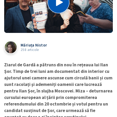
Măriuța Nistor
258 articole
Ziarul de Gardă a pătruns din nou în rețeaua lui Ilan
Șor. Timp de trei luni am documentat din interior cu
ajutorul unei camere ascunse cum circulă banii și cum
sunt racolați și ademeniți oamenii care lucrează
pentru Ilan Șor, în slujba Moscovei. Miza – deturnarea
cursului european al țării prin compromiterea
referendumului din 20 octombrie și votul pentru un
candidat susținut de Șor, care urmează să fie
anunțat cu doar o zi înaintea scrutinului.