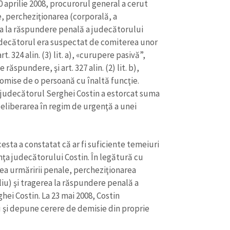
0 aprilie 2008, procurorul general a cerut
, percheziţionarea (corporală, a
rea la răspundere penală a judecătorului
udecătorul era suspectat de comiterea unor
. 324 alin. (3) lit. a), «curupere pasivă”,
ăspundere, şi art. 327 alin. (2) lit. b),
omise de o persoană cu înaltă funcţie.
 judecătorul Serghei Costin a estorcat suma
 eliberarea în regim de urgenţă a unei
esta a constatat că ar fi suficiente temeiuri
nţa judecătorului Costin. În legătură cu
rea urmăririi penale, percheziţionarea
liu) şi tragerea la răspundere penală a
ei Costin. La 23 mai 2008, Costin
ău şi depune cerere de demisie din proprie