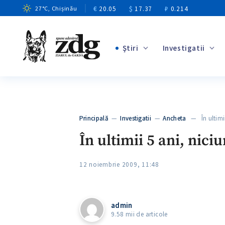
€
20.05
$
17.37
₽
0.214
27
°C
, Chișinău
Ştiri
Investigatii
+4
+1
+13
+11
Principală
—
Investigatii
—
Ancheta
— În ultimii
+4
În ultimii 5 ani, nici
12 noiembrie 2009, 11:48
admin
9.58 mii de articole