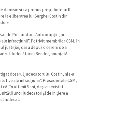
e demisie şi i-a propus preşedintelui R.
re la eliberarea lui Serghei Costin din
nder».
lasat de Procuratura Anticorupţie, pe
ale infracţiunii”. Potrivit membrilor CSM, în
l justiţiei, dar a depus o cerere de a
cadrul Judecătoriei Bender, anunţată
tigat dosarul judecătorului Costin, ni s-a
tutive ale infracţiunii”. Preşedintele CSM,
 că, în ultimii 5 ani, deşi au existat
tăţii unor judecători şi de iniţiere a
ost judecat.