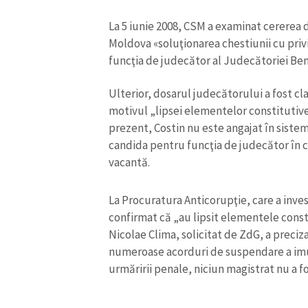
La 5 iunie 2008, CSM a examinat cererea d
Moldova «soluţionarea chestiunii cu privi
funcţia de judecător al Judecătoriei Be
Ulterior, dosarul judecătorului a fost c
motivul „lipsei elementelor constitutive 
prezent, Costin nu este angajat în sistemu
candida pentru funcţia de judecător în 
vacantă.
La Procuratura Anticorupţie, care a inves
confirmat că „au lipsit elementele consti
Nicolae Clima, solicitat de ZdG, a precizat
numeroase acorduri de suspendare a imuni
urmăririi penale, niciun magistrat nu a f