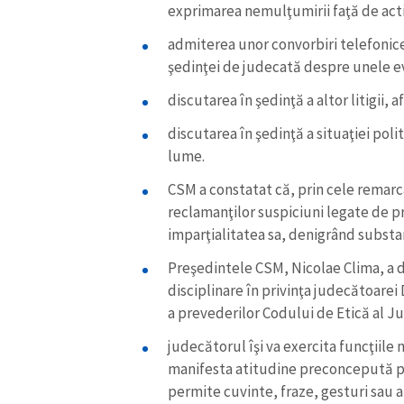
exprimarea nemulţumirii faţă de activ
admiterea unor convorbiri telefonic
şedinţei de judecată despre unele ev
discutarea în şedinţă a altor litigii, 
discutarea în şedinţă a situaţiei polit
lume.
CSM a constatat că, prin cele remarc
reclamanţilor suspiciuni legate de p
imparţialitatea sa, denigrând substan
Preşedintele CSM, Nicolae Clima, a di
disciplinare în privinţa judecătoarei
a prevederilor Codului de Etică al J
judecătorul îşi va exercita funcţiile 
manifesta atitudine preconcepută pri
permite cuvinte, fraze, gesturi sau a