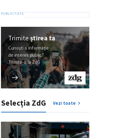
Trimite
știrea ta
Cunoști o informație
de interes public?
Trimite-o la ZdG
Selecția ZdG
Vezi toate