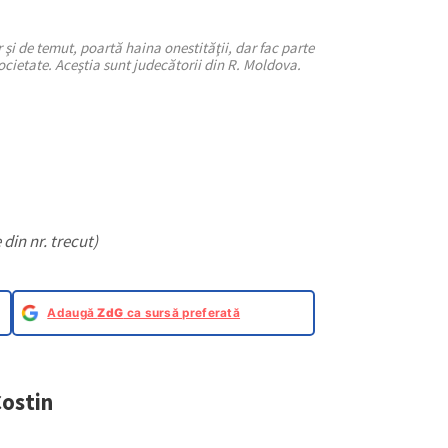
 şi de temut, poartă haina onestităţii, dar fac parte
cietate. Aceştia sunt judecătorii din R. Moldova.
din nr. trecut)
Adaugă
ZdG
ca sursă preferată
Costin