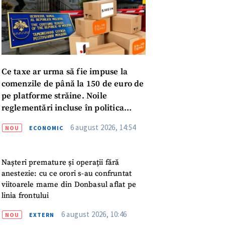
Ce taxe ar urma să fie impuse la
comenzile de până la 150 de euro de
pe platforme străine. Noile
reglementări incluse în politica
fiscală publicată pentru consultări
6 august 2026, 14:54
NOU
ECONOMIC
Nașteri premature și operații fără
anestezie: cu ce orori s-au confruntat
viitoarele mame din Donbasul aflat pe
linia frontului
6 august 2026, 10:46
NOU
EXTERN