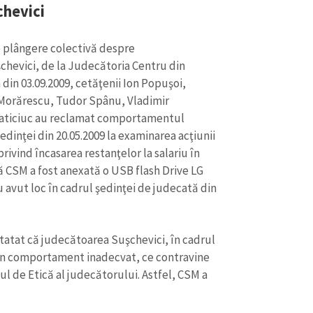
chevici
 plângere colectivă despre
hevici, de la Judecătoria Centru din
 din 03.09.2009, cetăţenii Ion Popuşoi,
ie Morărescu, Tudor Spânu, Vladimir
Straticiuc au reclamat comportamentul
edinţei din 20.05.2009 la examinarea acţiunii
ivind încasarea restanţelor la salariu în
tă CSM a fost anexată o USB flash Drive LG
 avut loc în cadrul şedinţei de judecată din
CONTACT SURSĂ
statat că judecătoarea Suşchevici, în cadrul
Sursă anonimă
+ Adaugă titlu
 un comportament inadecvat, ce contravine
l de Etică al judecătorului. Astfel, CSM a
Nume
+ Numele 
+ Încarcă imagine