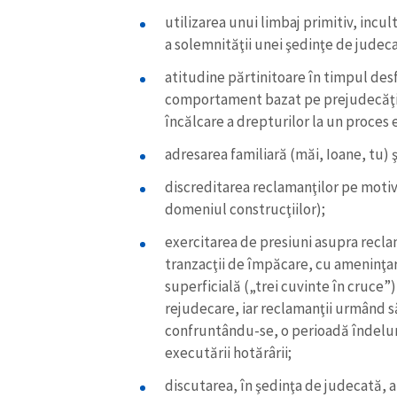
Link media
utilizarea unui limbaj primitiv, incul
a solemnităţii unei şedinţe de judec
atitudine părtinitoare în timpul des
comportament bazat pe prejudecăţi, c
Mesajul știrei
încălcare a drepturilor la un proces 
adresarea familiară (măi, Ioane, tu) ş
discreditarea reclamanţilor pe motiv 
domeniul construcţiilor);
exercitarea de presiuni asupra recla
tranzacţii de împăcare, cu ameninţar
superficială („trei cuvinte în cruce”),
rejudecare, iar reclamanţii urmând s
confruntându-se, o perioadă îndelun
executării hotărârii;
discutarea, în şedinţa de judecată, a 