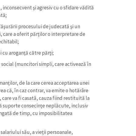
Email
+ Emailul 
t, inconsecvent şi agresiv cu o sfidare vădită
+ Link media
ată;
Telefon
+ Telefon pe
făşurării procesului de judecată şi un
Am citit și sunt de ac
are a oferit părţilor o interpretare de
+ Mesajul știrei
confidențialitate
.
echitabil;
TRIMITE ȘT
i cu aroganţă către părţi;
social (muncitori simpli, care activează în
manţilor, de la care cerea acceptarea unei
ea că, în caz contrar, va emite o hotărâre
 care va fi casată, cauza fiind restituită la
ă suporte consecinţe neplăcute, inclusiv
gată de timp, cu imposibilitatea
salariului său, a vieţii persoanale,