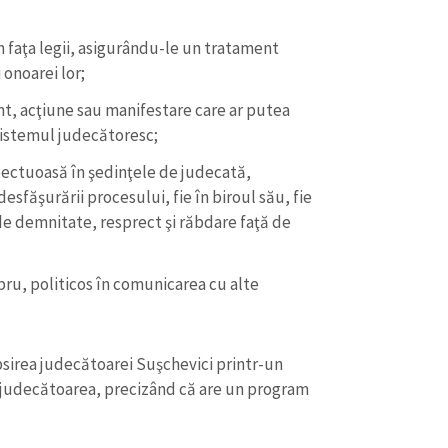
;
n faţa legii, asigurându-le un tratament
 onoarei lor;
t, acţiune sau manifestare care ar putea
sistemul judecătoresc;
pectuoasă în şedinţele de judecată,
esfăşurării procesului, fie în biroul său, fie
 de demnitate, resprect şi răbdare faţă de
ru, politicos în comunicarea cu alte
psirea judecătoarei Suşchevici printr-un
i judecătoarea, precizând că are un program