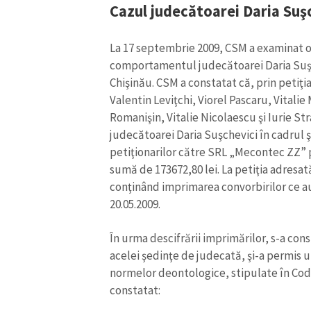
Cazul judecătoarei Daria Suş
La 17 septembrie 2009, CSM a examinat o
comportamentul judecătoarei Daria Suşc
Chişinău. CSM a constatat că, prin petiţia
Valentin Leviţchi, Viorel Pascaru, Vital
Romanişin, Vitalie Nicolaescu şi Iurie 
judecătoarei Daria Suşchevici în cadrul ş
petiţionarilor către SRL „Mecontec ZZ” pr
sumă de 173672,80 lei. La petiţia adresa
conţinând imprimarea convorbirilor ce au
20.05.2009.
ȘTIREA MEA
În urma descifrării imprimărilor, s-a con
Titlu știre
acelei şedinţe de judecată, şi-a permis
normelor deontologice, stipulate în Codu
Fotografie
constatat: