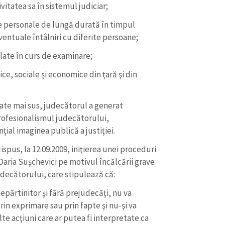
itatea sa în sistemul judiciar;
e personale de lungă durată în timpul
entuale întâlniri cu diferite persoane;
aflate în curs de examinare;
ice, sociale şi economice din ţară şi din
ate mai sus, judecătorul a generat
rofesionalismul judecătorului,
ţial imaginea publică a justiţiei.
spus, la 12.09.2009, iniţierea unei proceduri
 Daria Suşchevici pe motivul încălcării grave
udecătorului, care stipulează că:
nepărtinitor şi fără prejudecăţi, nu va
n exprimare sau prin fapte şi nu-şi va
lte acţiuni care ar putea fi interpretate ca