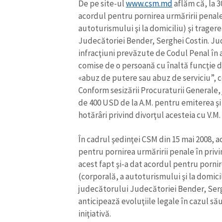
De pe site-ul
www.csm.md
aflăm că, la 3
acordul pentru pornirea urmăririi penale
autoturismului şi la domiciliu) şi trage
Judecătoriei Bender, Serghei Costin. J
infracţiuni prevăzute de Codul Penal în art
comise de o persoană cu înaltă funcţie de r
«abuz de putere sau abuz de serviciu”, c
Conform sesizării Procuraturii Generale,
de 400 USD de la A.M. pentru emiterea şi
hotărâri privind divorţul acesteia cu V.M.
În cadrul şedinţei CSM din 15 mai 2008, ac
pentru pornirea urmăririi penale în privi
acest fapt şi-a dat acordul pentru porni
(corporală, a autoturismului şi la domici
judecătorului Judecătoriei Bender, Sergh
anticipează evoluţiile legale în cazul s
iniţiativă.