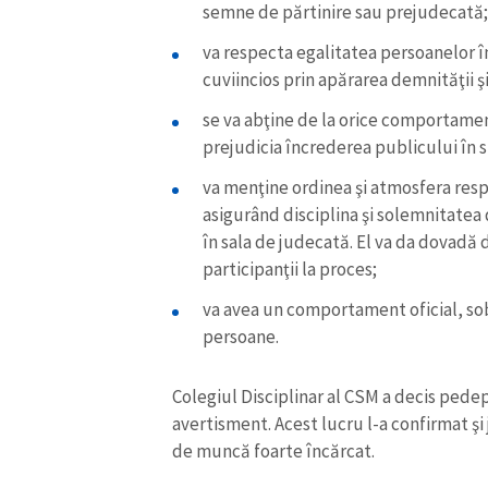
semne de părtinire sau prejudecată
va respecta egalitatea persoanelor î
cuviincios prin apărarea demnităţii şi
se va abţine de la orice comportamen
prejudicia încrederea publicului în 
va menţine ordinea şi atmosfera res
asigurând disciplina şi solemnitatea d
în sala de judecată. El va da dovadă
participanţii la proces;
va avea un comportament oficial, sob
persoane.
Colegiul Disciplinar al CSM a decis pede
avertisment. Acest lucru l-a confirmat ş
de muncă foarte încărcat.