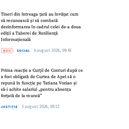
Tineri din întreaga țară au învățat cum
să recunoască și să combată
dezinformarea în cadrul celei de-a doua
ediții a Taberei de Reziliență
Informațională
6 august 2026, 09:43
NOU
SOCIAL
Prima reacție a Curții de Conturi după ce
a fost obligată de Curtea de Apel să o
repună în funcție pe Tatiana Vozian și
să-i achite salariul „pentru absența
forțată de la muncă”
5 august 2026, 09:12
JUSTIȚIE