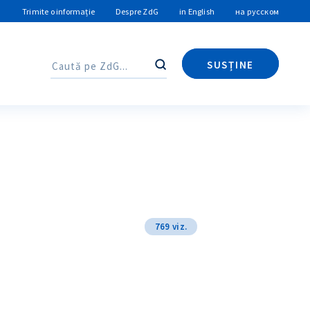
Trimite o informație
Despre ZdG
in English
на русском
SUSȚINE
Caută
Caută
769 viz.