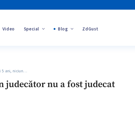
Video
Special
Blog
ZdGust
Banii tăi
 5 ani, niciun…
+1
un judecător nu a fost judecat