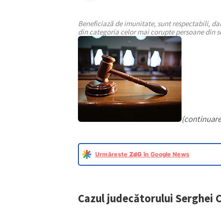
Beneficiază de imunitate, sunt respectabili, dar
din categoria celor mai corupte persoane din so
(continuare 
Urmărește
ZdG
în Google News
Cazul judecătorului Serghei 