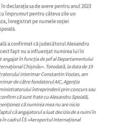
în declarația sa de avere pentru anul 2023
 cu împrumut pentru câteva zile un
za, înregistrat pe numele soției
Spoială.
ială a confirmat că judecătorul Alexandru
cest fapt nu a influențat numirea lui în
t angajat în funcția de șef al Departamentului
ternațional Chișinău
»
. Totodată, la data de 19
tratorului interimar Constantin Vozian, am
erimar de către fondatorul AIC, Agenția
ministratorului întreprinderii prin concurs sau
 confirm că sunt frate cu Alexandru Spoială,
 menționez că numirea mea nu are nicio
aptul că angajatorul a luat decizia de a numi în
 în cadrul Î.S
«
Aeroportul Internațional