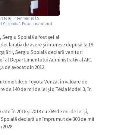
atorul interimar al Î.S.
l Chișinău”. Foto: airport.md
 Sergiu Spoială a fost șef al
declarația de avere și interese depusă la 19
ajării, Sergiu Spoială declară venituri
 șef al Departamentului Administrativ al AIC.
nță de avocat din 2012.
automobile: o Toyota Venza, în valoare de
re de 140 de mii de lei și o Tesla Model 3, în
te în 2016 și 2018 cu 369 de mii de lei și,
ă, Spoială declară un împrumut de 300 de mii
n 2028.