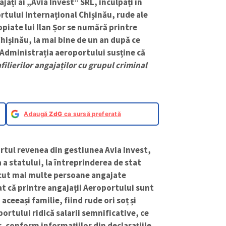
jați ai „Avia Invest” SRL, inculpați în
tului Internațional Chișinău, rude ale
piate lui Ilan Șor se numără printre
hișinău, la mai bine de un an după ce
Administrația aeroportului susține că
afilierilor angajaților cu grupul criminal
Adaugă
ZdG
ca sursă preferată
ortul revenea din gestiunea Avia Invest,
a a statului, la întreprinderea de stat
cut mai multe persoane angajate
at că printre angajații Aeroportului sunt
ceeași familie, fiind rude ori soț și
ortului ridică salarii semnificative, ce
ar, conform informațiilor din declarațiile