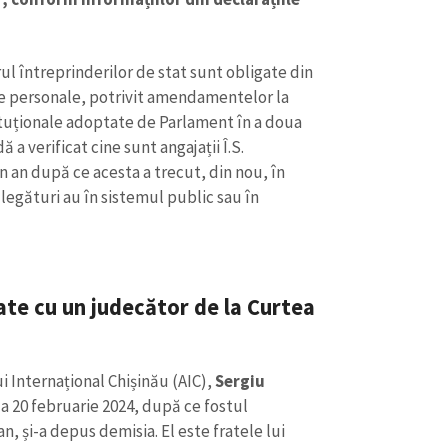
ul întreprinderilor de stat sunt obligate din
ele personale, potrivit amendamentelor la
tituționale adoptate de Parlament în a doua
 a verificat cine sunt angajații Î.S.
n an după ce acesta a trecut, din nou, în
 legături au în sistemul public sau în
ate cu un judecător de la Curtea
CONTACT SURSĂ
Sursă anonimă
+ Adaugă titlu
i Internațional Chișinău (AIC),
Sergiu
Nume
+ Numele 
la 20 februarie 2024, după ce fostul
+ Încarcă imagine
n, și-a depus demisia. El este fratele lui