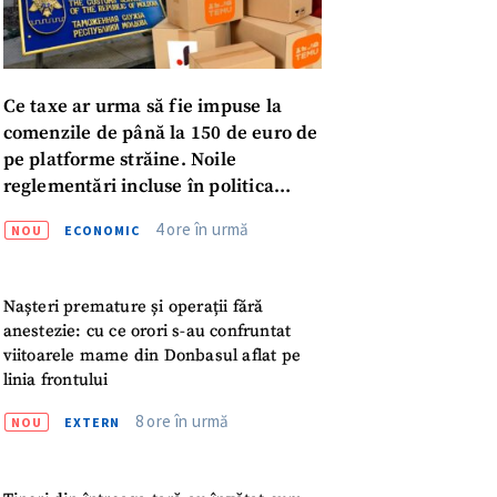
Ce taxe ar urma să fie impuse la
comenzile de până la 150 de euro de
pe platforme străine. Noile
reglementări incluse în politica
fiscală publicată pentru consultări
4 ore în urmă
NOU
ECONOMIC
Nașteri premature și operații fără
anestezie: cu ce orori s-au confruntat
viitoarele mame din Donbasul aflat pe
linia frontului
8 ore în urmă
NOU
EXTERN
meu