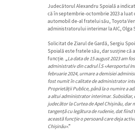
Judecătorul Alexandru Spoială a indicat 
că în septembrie-octombrie 2023 a luat
automobil de-al fratelui său, Toyota Ven
administratorului interimar la AIC, Olga 
Solicitat de Ziarul de Gardă, Sergiu Spo
Spoială este fratele său, dar susține că a
funcție. „
La data de 15 august 2023 am fos
administrativ din cadrul Î.S
«
Aeroportul In
februarie 2024, urmare a demisiei adminis
fost numit în calitate de administrator int
Proprietății Publice, până la o numire a ad
a altui administrator interimar. Subsidiar,
judecător la Curtea de Apel Chișinău, dar
tangență cu legătura de rudenie, dat fiind f
această funcție o persoană care deja activa
Chișinău
»
.”