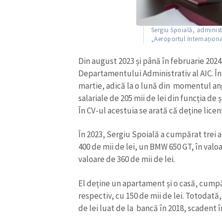
Sergiu Spoială, administr
„Aeroportul Internaționa
Din august 2023 și până în februarie 2024,
Departamentului Administrativ al AIC. În 
martie, adică la o lună din momentul ang
salariale de 205 mii de lei din funcția de
În CV-ul acestuia se arată că deține lice
În 2023, Sergiu Spoială a cumpărat trei 
400 de mii de lei, un BMW 650 GT, în valoa
valoare de 360 de mii de lei.
El deține un apartament și o casă, cumpăra
respectiv, cu 150 de mii de lei. Totodat
de lei luat de la bancă în 2018, scadent î