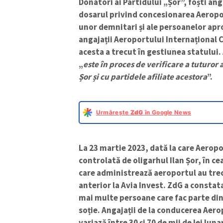
Donatori ai Partidului „Șor”, foști anga
dosarul privind concesionarea Aeropor
unor demnitari și ale persoanelor apro
angajații Aeroportului Internațional C
acesta a trecut în gestiunea statului.
„
este în proces de verificare a tuturor 
Șor și cu partidele afiliate acestora
”.
Urmărește
ZdG
în Google News
La 23 martie 2023, dată la care Aerop
controlată de oligarhul Ilan Șor, în ce
care administrează aeroportul au tre
anterior la Avia Invest. ZdG a constat
mai multe persoane care fac parte din a
soție. Angajații de la conducerea Aerop
variază între 30 și 70 de mii de lei lun