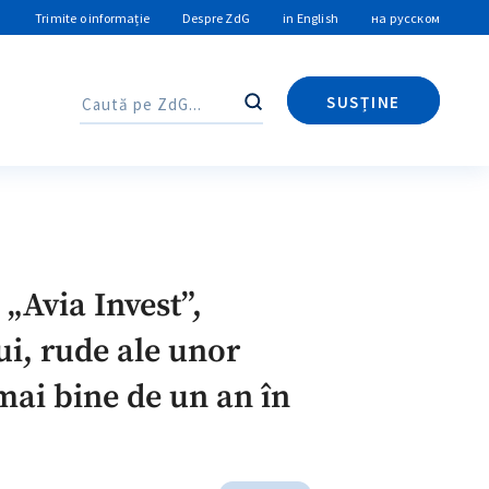
Trimite o informație
Despre ZdG
in English
на русском
SUSȚINE
Caută
Caută
 „Avia Invest”,
ui, rude ale unor
mai bine de un an în