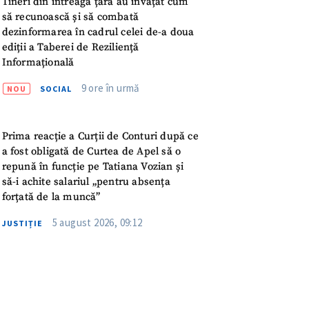
Tineri din întreaga țară au învățat cum
meu
să recunoască și să combată
dezinformarea în cadrul celei de-a doua
rsonal
ediții a Taberei de Reziliență
Informațională
ord cu
politica de
9 ore în urmă
NOU
SOCIAL
IREA
Prima reacție a Curții de Conturi după ce
a fost obligată de Curtea de Apel să o
repună în funcție pe Tatiana Vozian și
să-i achite salariul „pentru absența
forțată de la muncă”
5 august 2026, 09:12
JUSTIȚIE