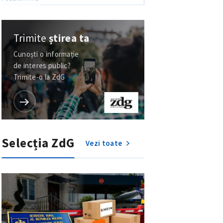
Trimite
știrea ta
Cunoști o informație
de interes public?
Trimite-o la ZdG
Selecția ZdG
Vezi toate