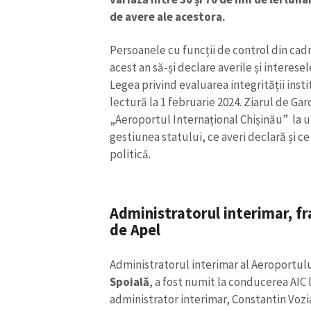
de avere ale acestora.
Persoanele cu funcții de control din cadr
acest an să-și declare averile și interes
Legea privind evaluarea integrității ins
lectură la 1 februarie 2024. Ziarul de Gardă
„Aeroportul Internațional Chișinău” la u
gestiunea statului, ce averi declară și ce
politică.
Administratorul interimar, fr
ȘTIREA MEA
de Apel
Titlu știre
Administratorul interimar al Aeroportulu
Spoială
, a fost numit la conducerea AIC 
Fotografie
administrator interimar, Constantin Vozia