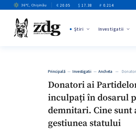
€
20.05
$
17.38
₽
0.214
36
°C
, Chișinău
Ştiri
Investigatii
+4
+2
+10
+6
Principală
—
Investigatii
—
Ancheta
— Donatori a
+6
Donatori ai Partidelor
inculpați în dosarul 
demnitari. Cine sunt 
gestiunea statului