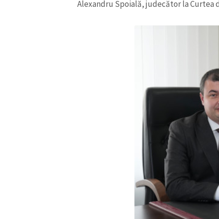
Alexandru Spoială, judecător la Curtea d
Link media
Mesajul știrei