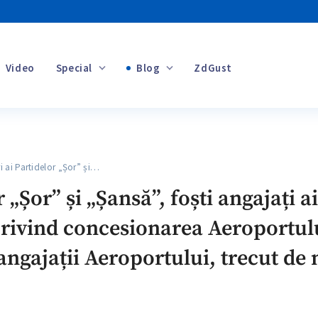
Video
Special
Blog
ZdGust
Banii tăi
i Partidelor „Șor” și…
+1
 „Șor” și „Șansă”, foști angajați ai
privind concesionarea Aeroportul
angajații Aeroportului, trecut de 