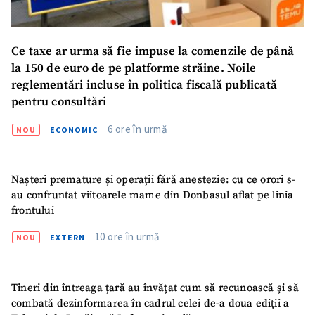
ȘTIREA MEA
Ce taxe ar urma să fie impuse la comenzile de până
la 150 de euro de pe platforme străine. Noile
Titlu știre
+ Adaugă titlu
reglementări incluse în politica fiscală publicată
pentru consultări
Fotografie
+ Încarcă imagine
6 ore în urmă
NOU
ECONOMIC
Link media
+ Link media
Nașteri premature și operații fără anestezie: cu ce orori s-
au confruntat viitoarele mame din Donbasul aflat pe linia
frontului
Mesajul știrei
+ Mesajul știrei
10 ore în urmă
NOU
EXTERN
CONTACT SURSĂ
Tineri din întreaga țară au învățat cum să recunoască și să
Sursă anonimă
combată dezinformarea în cadrul celei de-a doua ediții a