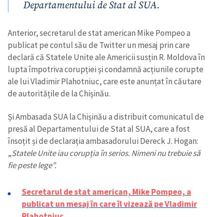
Departamentului de Stat al SUA.
Anterior, secretarul de stat american Mike Pompeo a
publicat pe contul său de Twitter un mesaj prin care
declară că Statele Unite ale Americii susțin R. Moldova în
lupta împotriva corupției și condamnă acțiunile corupte
ale lui Vladimir Plahotniuc, care este anunțat în căutare
de autoritățile de la Chișinău.
Și Ambasada SUA la Chișinău a distribuit comunicatul de
presă al Departamentului de Stat al SUA, care a fost
însoțit și de declarația ambasadorului Dereck J. Hogan:
„
Statele Unite iau corupția în serios. Nimeni nu trebuie să
fie peste lege”.
Secretarul de stat american, Mike Pompeo, a
publicat un mesaj în care îl vizează pe Vladimir
Plahotniuc