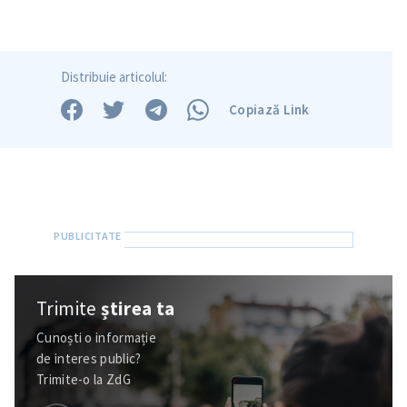
Distribuie articolul:
Copiază Link
Trimite
știrea ta
Cunoști o informație
de interes public?
Trimite-o la ZdG