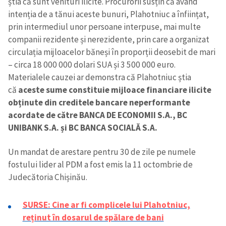
știa că sunt venituri ilicite. Procurorii susțin că având
intenția de a tănui aceste bunuri, Plahotniuc a înființat,
prin intermediul unor persoane interpuse, mai multe
companii rezidente și nerezidente, prin care a organizat
circulația mijloacelor băneși în proporții deosebit de mari
– circa 18 000 000 dolari SUA și 3 500 000 euro.
Materialele cauzei ar demonstra că Plahotniuc știa
că
aceste sume constituie mijloace financiare ilicite
obținute din creditele bancare neperformante
acordate de către BANCA DE ECONOMII S.A., BC
UNIBANK S.A. și BC BANCA SOCIALĂ S.A.
Un mandat de arestare pentru 30 de zile pe numele
fostului lider al PDM a fost emis la 11 octombrie de
Judecătoria Chișinău.
SURSE: Cine ar fi complicele lui Plahotniuc,
reținut în dosarul de spălare de bani