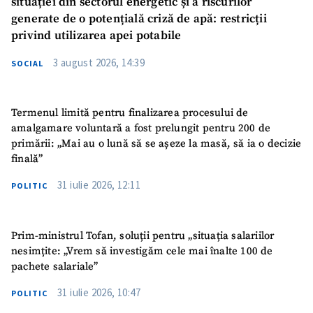
situației din sectorul energetic și a riscurilor
generate de o potențială criză de apă: restricții
privind utilizarea apei potabile
3 august 2026, 14:39
SOCIAL
Termenul limită pentru finalizarea procesului de
amalgamare voluntară a fost prelungit pentru 200 de
primării: „Mai au o lună să se așeze la masă, să ia o decizie
finală”
31 iulie 2026, 12:11
POLITIC
Prim-ministrul Tofan, soluții pentru „situația salariilor
nesimțite: „Vrem să investigăm cele mai înalte 100 de
pachete salariale”
31 iulie 2026, 10:47
POLITIC