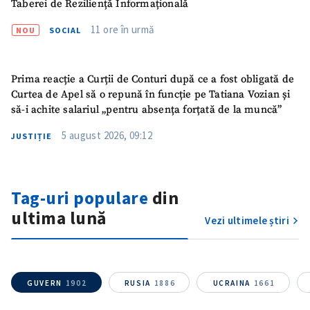
Taberei de Reziliență Informațională
Nume
+ Numele meu
11 ore în urmă
NOU
SOCIAL
Email
+ Emailul meu
Prima reacție a Curții de Conturi după ce a fost obligată de
Telefon
+ Telefon personal
Curtea de Apel să o repună în funcție pe Tatiana Vozian și
să-i achite salariul „pentru absența forțată de la muncă”
Am citit și sunt de
acord cu
politica de
5 august 2026, 09:12
JUSTIȚIE
confidențialitate
.
TRIMITE ȘTIREA
Tag-uri populare
din
ultima lună
Vezi ultimele știri
GUVERN
1902
RUSIA
1886
UCRAINA
1661