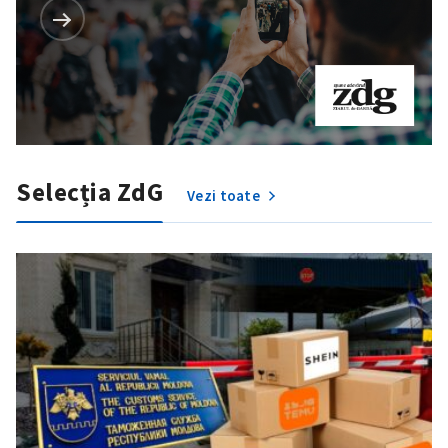
Selecția ZdG
Vezi toate