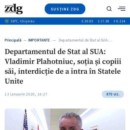
SUSȚINE ZDG
+4
Caută
+2
36
°C
, Chișinău
€
20.05
$
17.38
₽
0.214
Ştiri
+10
+7
Investigatii
Banii tăi
+5
Principală
—
IMPORTANTE
— Departamentul de Stat al SUA:…
Video
Departamentul de Stat al SUA:
Special
Vladimir Plahotniuc, soția și copiii
Blog
+1
ZdGust
săi, interdicție de a intra în Statele
Unite
13 ianuarie 2020, 16:27
870 viz.