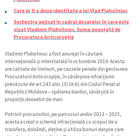
Care ar fi a doua identitate a lui Vlad Plahotniuc
Sechestru aplicat în cadrul dosarelor în care este
vizat Vladimir Plahotniuc. Suma anunțată de
Procuratura Anticorupție
Vladimir Plahotniuc a fost anunțat în căutare
internațională și interstatală în octombrie 2019. Acesta
are calitate de învinuit, pe cauzele penale din gestiunea
Procuraturii Anticorupție, în săvârșirea infracțiunii
prevăzute de art.243 alin. (3) lit.b) din Codul Penal al
Republicii Moldova – spălarea banilor, săvârșită în
Trimite o informație
Despre ZdG
proporții deosebit de mari.
in English
на русском
Potrivit procurorilor, pe parcursul anilor 2013 – 2015,
acesta a creat o schemă infracțională cu scopul de a
transfera, dobândi, deține și utiliza bunuri despre care