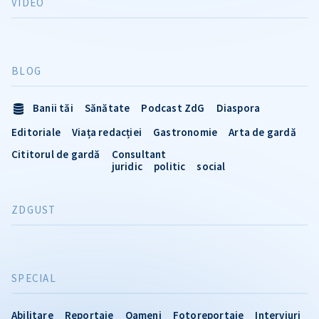
VIDEO
BLOG
Banii tăi
Sănătate
Podcast ZdG
Diaspora
Editoriale
Viața redacției
Gastronomie
Arta de gardă
Cititorul de gardă
Consultant
juridic
politic
social
ZDGUST
SPECIAL
Abilitare
Reportaje
Oameni
Fotoreportaje
Interviuri