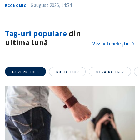
6 august 2026, 14:54
ECONOMIC
Tag-uri populare
din
ultima lună
Vezi ultimele știri
GUVERN
1903
RUSIA
1887
UCRAINA
1662