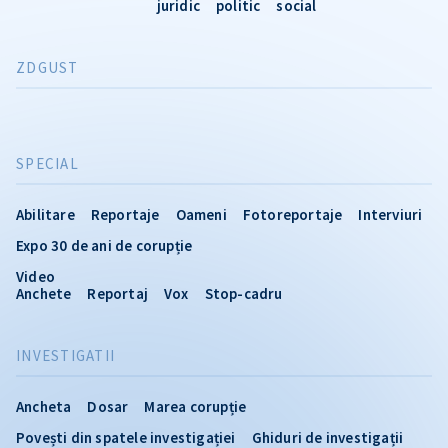
juridic
politic
social
ZDGUST
SPECIAL
Abilitare
Reportaje
Oameni
Fotoreportaje
Interviuri
Expo 30 de ani de corupție
Video
Anchete
Reportaj
Vox
Stop-cadru
INVESTIGATII
Ancheta
Dosar
Marea corupție
Povești din spatele investigației
Ghiduri de investigații