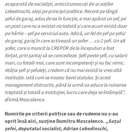
acaparată de socialiști, amici/cunoscuți de-ai soților
Lebedinschi, aleși pe principii politice. Recent pe lângă
șeful de garaj, adus de ea în funcție, a mai apărut un șef, pe
un post care nu a existat niciodată și care acum există doar
pe hârtie – șef pe serviciul auto. Adică, un fel de șef pe șeful
de garaj, garaj în care activează un șofer … cu 2 șefi. Un alt
șofer, care a muncit la CREPOR de la începuturi a fost
forțat, prin șantaj să se concedieze. Șefi peste șefi, cu salarii
mari, cu fotolii moi, care sunt incompetenți și nu fac nimic.
Atâția șefi și șefuleți, credem că nu mai există la vreo altă
instituție. Iată cum se irosesc banii statului. Și acest
management distructiv, până la urmă va aduce la ruinarea
treptată și totală a instituției, lucru care deja se întâmplă”,
afirmă Moscalenco.
Numirile pe criterii politice sau de rudenie nu s-au
oprit însă aici, susține Dumitru Moscalenco.
„Soțul
șefei, deputatul socialist, Adrian Lebedinschi,