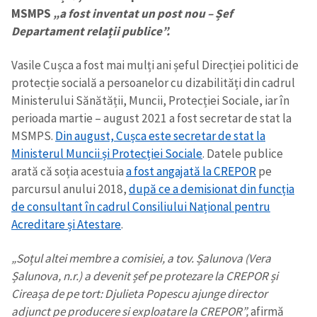
MSMPS
„a fost inventat un post nou – Șef
Departament relații publice”.
Vasile Cușca a fost mai mulți ani șeful Direcției politici de
protecție socială a persoanelor cu dizabilități din cadrul
Ministerului Sănătății, Muncii, Protecției Sociale, iar în
perioada martie – august 2021 a fost secretar de stat la
MSMPS.
Din august, Cușca este secretar de stat la
Ministerul Muncii și Protecției Sociale
. Datele publice
arată că soția acestuia
a fost angajată la CREPOR
pe
parcursul anului 2018,
după ce a demisionat din funcția
de consultant în cadrul Consiliului Național pentru
Acreditare și Atestare
.
„Soțul altei membre a comisiei, a tov. Șalunova (Vera
Șalunova, n.r.) a devenit șef pe protezare la CREPOR și
Cireașa de pe tort: Djulieta Popescu ajunge director
adjunct pe producere si exploatare la CREPOR”,
afirmă