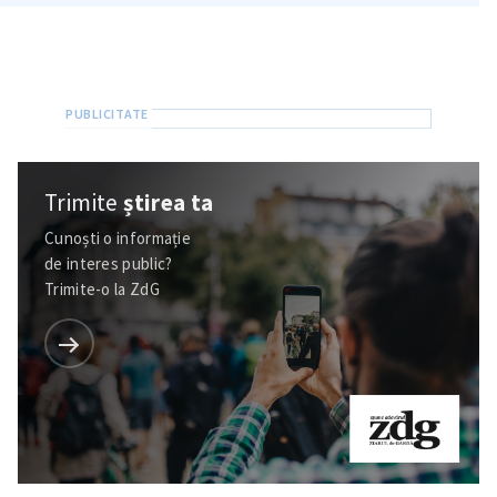
Trimite
știrea ta
Cunoști o informație
de interes public?
Trimite-o la ZdG