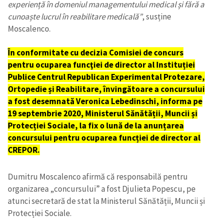
experiență în domeniul managementului medical și fără a
cunoaște lucrul în reabilitare medicală”
, susține
Moscalenco.
În conformitate cu decizia Comisiei de concurs
pentru ocuparea funcţiei de director al Instituției
Publice Centrul Republican Experimental Protezare,
Ortopedie și Reabilitare, învingătoare a concursului
a fost desemnată Veronica Lebedinschi, informa pe
19 septembrie 2020, Ministerul Sănătății, Muncii și
Protecției Sociale, la fix o lună de la anunțarea
concursului pentru ocuparea funcției de director al
CREPOR.
Dumitru Moscalenco afirmă că responsabilă pentru
organizarea „concursului” a fost Djulieta Popescu, pe
atunci secretară de stat la Ministerul Sănătății, Muncii și
Protecției Sociale.