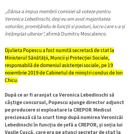
„Dânsa a impus membrii comisiei să voteze pentru
Veronica Lebedinschi, deși eu am avut majoritatea
voturilor, promițându-le funcții si posturi, lucru care s-a și
întâmplat ulterior”,
afirmă Dumitru Moscalenco.
Djulieta Popescu a fost numită secretară de stat la
Ministerul Sănătății, Muncii și Protecției Sociale,
responsabilă de domeniul asistenței sociale, pe 19
noiembrie 2019 de Cabinetul de miniștri condus de Ion
Chicu.
După ce ar fi aranjat ca Veronica Lebedinschi să
câștige concursul, Popescu ajunge director adjunct
pe producere si exploatare la CREPOR
.
Medicul
precizează că la scurt timp după numirea Veronicăi
Lebedinschi în funcția de șefă a CREPOR, și soția lui
Vasile Cușcă, care era pe atunci secretar de stat la