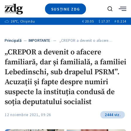
SUSȚINE ZDG
+3
Caută
+1
26
°C
, Chișinău
€
20.05
$
17.37
₽
0.214
Ştiri
+8
+2
Investigatii
Banii tăi
+1
+6
Principală
—
IMPORTANTE
— „CREPOR a devenit o afacere…
Video
+1
„CREPOR a devenit o afacere
Special
familiară, dar și familială, a familiei
Blog
+1
ZdGust
Lebedinschi, sub drapelul PSRM”.
+1
Acuzații și fapte despre numiri
suspecte la instituția condusă de
+1
soția deputatului socialist
12 noiembrie 2021, 09:26
2444 viz.