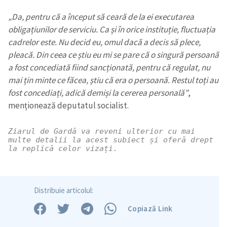
„Da, pentru că a început să ceară de la ei executarea
CONTACT SURSĂ
obligațiunilor de serviciu. Ca și în orice instituție, fluctuația
Sursă anonimă
cadrelor este. Nu decid eu, omul dacă a decis să plece,
pleacă. Din ceea ce știu eu mi se pare că o singură persoană
Nume
+ Numele meu
a fost concediată fiind sancționată, pentru că regulat, nu
mai țin minte ce făcea, știu că era o persoană. Restul toți au
Email
+ Emailul meu
fost concediați, adică demiși la cererea personală”
,
menționează deputatul socialist.
Telefon
+ Telefon personal
Ziarul de Gardă va reveni ulterior cu mai 
multe detalii la acest subiect și oferă drept 
Am citit și sunt de
la replică celor vizați.  
acord cu
politica de
confidențialitate
.
TRIMITE ȘTIREA
Distribuie articolul:
Copiază Link