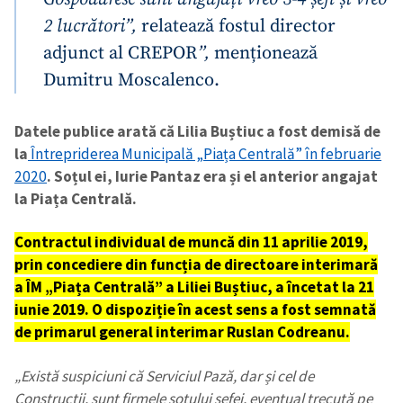
2 lucrători”,
relatează fostul director
adjunct al CREPOR
”,
menționează
Dumitru Moscalenco.
Datele publice arată că Lilia Buștiuc a fost demisă de
la
Întrepriderea Municipală „Piața Centrală” în februarie
2020
. Soțul ei, Iurie Pantaz era și el anterior angajat
la Piața Centrală.
Contractul individual de muncă din 11 aprilie 2019,
prin concediere din funcția de directoare interimară
a ÎM „Piața Centrală”
a Liliei Buștiuc, a încetat la 21
iunie 2019.
O dispoziție în acest sens a fost semnată
de primarul general interimar Ruslan Codreanu.
„Există suspiciuni că Serviciul Pază, dar și cel de
Construcții, sunt firmele soțului șefei, eventual trecută pe