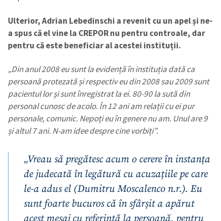
Ulterior, Adrian Lebedinschi a revenit cu un apel și ne-
a spus că el vine la CREPOR nu pentru controale, dar
pentru că este beneficiar al acestei instituții.
„Din anul 2008 eu sunt la evidență în instituția dată ca
persoană protezată și respectiv eu din 2008 sau 2009 sunt
pacientul lor și sunt înregistrat la ei. 80-90 la sută din
personal cunosc de acolo. În 12 ani am relații cu ei pur
personale, comunic. Nepoți eu în genere nu am. Unul are 9
și altul 7 ani. N-am idee despre cine vorbiți”.
„Vreau să pregătesc acum o cerere în instanța
de judecată în legătură cu acuzațiile pe care
le-a adus el (Dumitru Moscalenco n.r.). Eu
sunt foarte bucuros că în sfârșit a apărut
acest mesaj cu referință la persoană, pentru