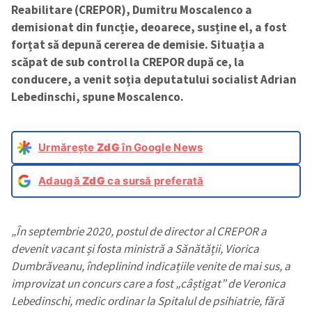
Reabilitare (CREPOR), Dumitru Moscalenco a
demisionat din funcție, deoarece, susține el, a fost
forțat să depună cererea de demisie. Situația a
scăpat de sub control la CREPOR după ce, la
conducere, a venit soția deputatului socialist Adrian
Lebedinschi, spune Moscalenco.
Urmărește
ZdG
în Google News
Adaugă
ZdG
ca sursă preferată
„În septembrie 2020, postul de director al CREPOR a
devenit vacant și fosta ministră a Sănătății, Viorica
Dumbrăveanu, îndeplinind indicațiile venite de mai sus, a
improvizat un concurs care a fost „câștigat” de Veronica
Lebedinschi, medic ordinar la Spitalul de psihiatrie, fără