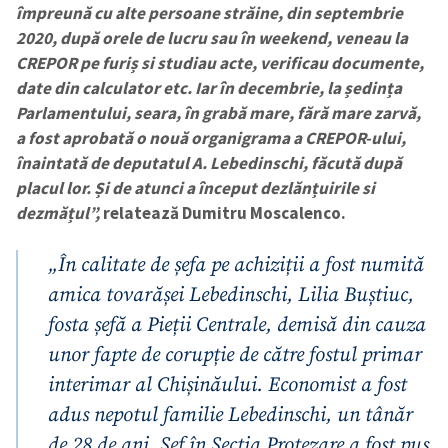
împreună cu alte persoane străine, din septembrie
2020, după orele de lucru sau în weekend, veneau la
CREPOR pe furiș si studiau acte, verificau documente,
date din calculator etc. Iar în decembrie, la ședința
Parlamentului, seara, în grabă mare, fără mare zarvă,
a fost aprobată o nouă organigrama a CREPOR-ului,
înaintată de deputatul A. Lebedinschi, făcută după
placul lor. Și de atunci a început dezlănțuirile si
dezmățul”,
relatează Dumitru Moscalenco.
„În calitate de șefa pe achiziții a fost numită
Trimite o informație
Despre ZdG
amica tovarășei Lebedinschi, Lilia Buștiuc,
in English
на русском
fosta șefă a Pieții Centrale, demisă din cauza
unor fapte de corupție de către fostul primar
interimar al Chișinăului.
Economist a fost
adus nepotul familie Lebedinschi, un tânăr
de 28 de ani. Șef în Secția Protezare a fost pus