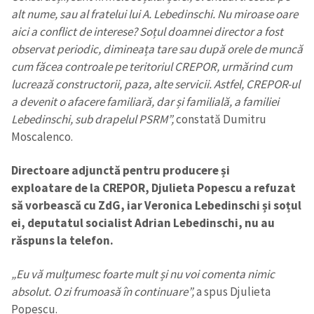
alt nume, sau al fratelui lui A. Lebedinschi. Nu miroase oare
aici a conflict de interese? Soțul doamnei director a fost
observat periodic, dimineața tare sau după orele de muncă
cum făcea controale pe teritoriul CREPOR, urmărind cum
lucrează constructorii, paza, alte servicii. Astfel, CREPOR-ul
a devenit o afacere familiară, dar și familială, a familiei
Lebedinschi, sub drapelul PSRM”,
constată Dumitru
Moscalenco.
Directoare adjunctă pentru producere și
exploatare de la CREPOR, Djulieta Popescu a refuzat
să vorbească cu ZdG, iar Veronica Lebedinschi și soțul
ei, deputatul socialist Adrian Lebedinschi, nu au
răspuns la telefon.
„Eu vă mulțumesc foarte mult și nu voi comenta nimic
absolut. O zi frumoasă în continuare”,
a spus Djulieta
Popescu.