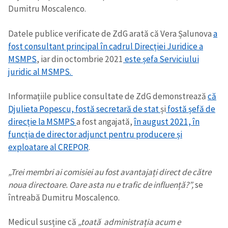
Dumitru Moscalenco.
Datele publice verificate de ZdG arată că Vera Șalunova
a
fost consultant principal în cadrul Direcției Juridice a
MSMPS
, iar din octombrie 2021
este șefa Serviciului
juridic al MSMPS.
Informațiile publice consultate de ZdG demonstrează
că
Djulieta Popescu, fostă secretară de stat
și
fostă șefă de
direcție la MSMPS
a fost angajată,
în august 2021, în
funcția de director adjunct pentru producere și
exploatare al CREPOR
.
„Trei membri ai comisiei au fost avantajați direct de către
noua directoare. Oare asta nu e trafic de influență?”,
se
întreabă Dumitru Moscalenco.
Medicul susține că
„toată administrația acum e