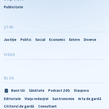
Publicitate
ŞTIRI
Justiție
Politic
Social
Economic
Extern
Diverse
VIDEO
BLOG
Banii tăi
Sănătate
Podcast ZdG
Diaspora
Editoriale
Viața redacției
Gastronomie
Arta de gardă
Cititorul de gardă
Consultant