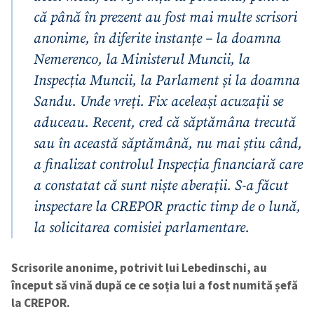
că până în prezent au fost mai multe scrisori
anonime, în diferite instanțe – la doamna
Nemerenco, la Ministerul Muncii, la
Inspecția Muncii, la Parlament și la doamna
Sandu. Unde vreți. Fix aceleași acuzații se
ȘTIREA MEA
aduceau. Recent, cred că săptămâna trecută
sau în această săptămână, nu mai știu când,
Titlu știre
+ Adaugă titlu
a finalizat controlul Inspecția financiară care
a constatat că sunt niște aberații. S-a făcut
Fotografie
+ Încarcă imagine
inspectare la CREPOR practic timp de o lună,
la solicitarea comisiei parlamentare.
Link media
+ Link media
Scrisorile anonime, potrivit lui Lebedinschi, au
început să vină după ce ce soția lui a fost numită șefă
Mesajul știrei
+ Mesajul știrei
la CREPOR.