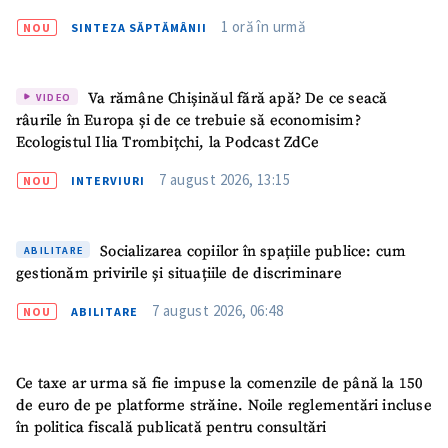
Dumitru Vangheli, sub lupa ANI | SĂPTĂMÂNA DE
1 oră în urmă
NOU
SINTEZA SĂPTĂMÂNII
GARDĂ
Va rămâne Chișinăul fără apă? De ce seacă
VIDEO
râurile în Europa și de ce trebuie să economisim?
Ecologistul Ilia Trombițchi, la Podcast ZdCe
7 august 2026, 13:15
NOU
INTERVIURI
Socializarea copiilor în spațiile publice: cum
ABILITARE
gestionăm privirile și situațiile de discriminare
7 august 2026, 06:48
NOU
ABILITARE
Ce taxe ar urma să fie impuse la comenzile de până la 150
de euro de pe platforme străine. Noile reglementări incluse
în politica fiscală publicată pentru consultări