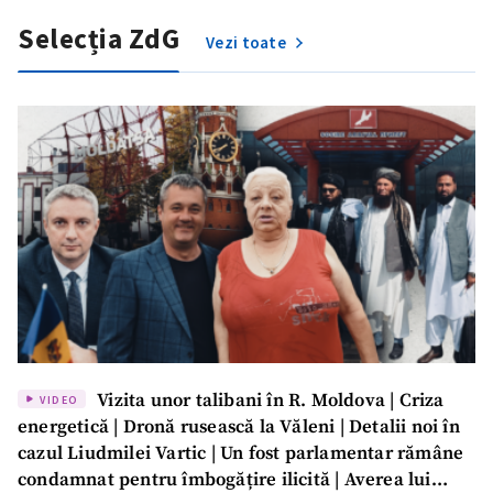
Selecția ZdG
Vezi toate
SUSȚINE
Vizita unor talibani în R. Moldova | Criza
VIDEO
energetică | Dronă rusească la Văleni | Detalii noi în
cazul Liudmilei Vartic | Un fost parlamentar rămâne
condamnat pentru îmbogățire ilicită | Averea lui