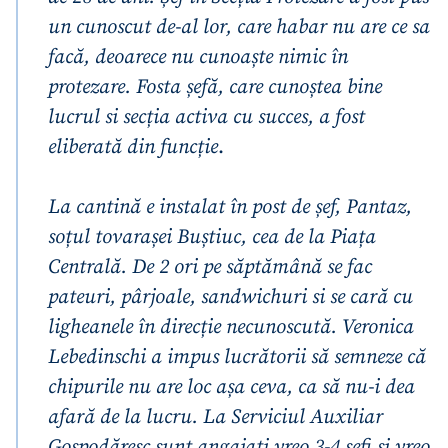
un cunoscut de-al lor, care habar nu are ce sa
facă, deoarece nu cunoaște nimic în
protezare. Fosta șefă, care cunoștea bine
lucrul si secția activa cu succes, a fost
eliberată din funcție
.
La cantină e instalat în post de șef, Pantaz,
soțul tovarașei Buștiuc, cea de la Piața
Centrală. De 2 ori pe săptămână se fac
pateuri, pârjoale, sandwichuri si se cară cu
ligheanele în direcție necunoscută. Veronica
Lebedinschi a impus lucrătorii să semneze că
chipurile nu are loc așa ceva, ca să nu-i dea
afară de la lucru. La Serviciul Auxiliar
Gospodăresc sunt angajați vreo 3-4 șefi și vreo