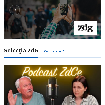
Selecția ZdG
Vezi toate