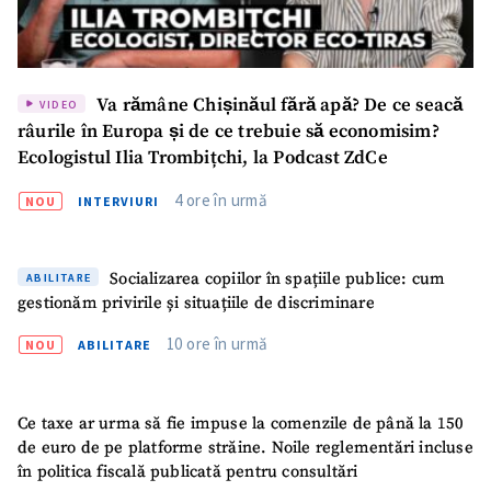
Va rămâne Chișinăul fără apă? De ce seacă
VIDEO
râurile în Europa și de ce trebuie să economisim?
Ecologistul Ilia Trombițchi, la Podcast ZdCe
4 ore în urmă
NOU
INTERVIURI
Socializarea copiilor în spațiile publice: cum
ABILITARE
gestionăm privirile și situațiile de discriminare
10 ore în urmă
NOU
ABILITARE
Ce taxe ar urma să fie impuse la comenzile de până la 150
de euro de pe platforme străine. Noile reglementări incluse
în politica fiscală publicată pentru consultări