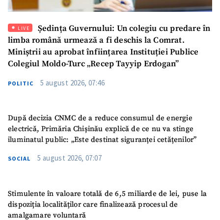
Mesajul știrei
+ Mesajul știrei
Ședința Guvernului: Un colegiu cu predare în
LIVE
limba română urmează a fi deschis la Comrat.
Miniștrii au aprobat înființarea Instituției Publice
CONTACT SURSĂ
Colegiul Moldo-Turc „Recep Tayyip Erdogan”
Sursă anonimă
5 august 2026, 07:46
POLITIC
Nume
+ Numele meu
După decizia CNMC de a reduce consumul de energie
Email
+ Emailul meu
electrică, Primăria Chișinău explică de ce nu va stinge
iluminatul public: „Este destinat siguranței cetățenilor”
Telefon
+ Telefon personal
5 august 2026, 07:07
SOCIAL
Am citit și sunt de
acord cu
politica de
Stimulente în valoare totală de 6,5 miliarde de lei, puse la
confidențialitate
.
dispoziția localităților care finalizează procesul de
amalgamare voluntară
TRIMITE ȘTIREA