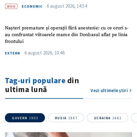
6 august 2026, 14:54
NOU
ECONOMIC
Nașteri premature și operații fără anestezie: cu ce orori s-
au confruntat viitoarele mame din Donbasul aflat pe linia
frontului
6 august 2026, 10:46
EXTERN
Trimite o informație
Despre ZdG
Tag-uri populare
din
in English
на русском
ultima lună
Vezi ultimele știri
GUVERN
1903
RUSIA
1887
UCRAINA
1662