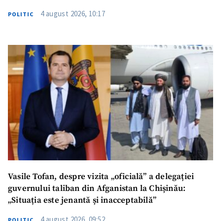
4 august 2026, 10:17
POLITIC
SUSȚINE
Vasile Tofan, despre vizita „oficială” a delegației
guvernului taliban din Afganistan la Chișinău:
„Situația este jenantă și inacceptabilă”
4 august 2026, 09:52
POLITIC