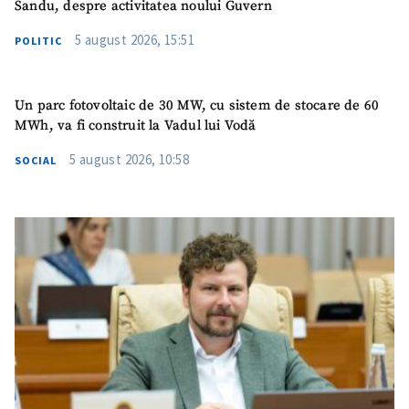
Sandu, despre activitatea noului Guvern
5 august 2026, 15:51
POLITIC
Un parc fotovoltaic de 30 MW, cu sistem de stocare de 60
MWh, va fi construit la Vadul lui Vodă
5 august 2026, 10:58
SOCIAL
ȘTIREA MEA
Titlu știre
+ Adaugă titlu
Fotografie
+ Încarcă imagine
Link media
+ Link media