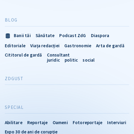
BLOG
Banii tăi
Sănătate
Podcast ZdG
Diaspora
Editoriale
Viața redacției
Gastronomie
Arta de gardă
Cititorul de gardă
Consultant
juridic
politic
social
ZDGUST
SPECIAL
Abilitare
Reportaje
Oameni
Fotoreportaje
Interviuri
Expo 30 de ani de corupție