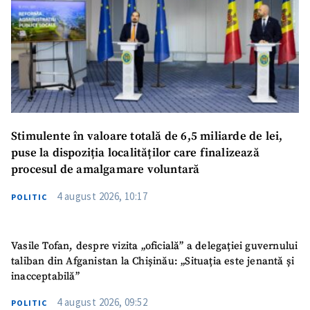
Stimulente în valoare totală de 6,5 miliarde de lei,
puse la dispoziția localităților care finalizează
procesul de amalgamare voluntară
4 august 2026, 10:17
POLITIC
Vasile Tofan, despre vizita „oficială” a delegației guvernului
taliban din Afganistan la Chișinău: „Situația este jenantă și
inacceptabilă”
4 august 2026, 09:52
POLITIC