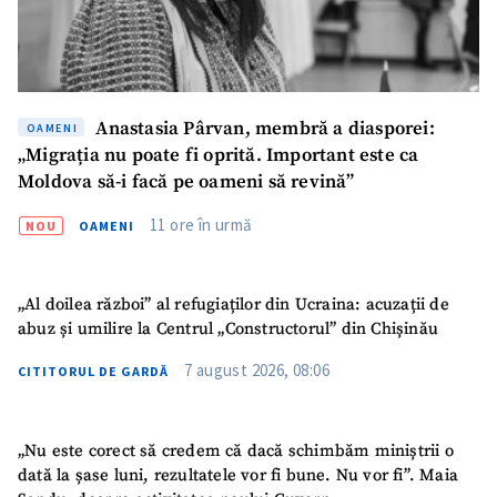
Fotografie
+ Încarcă imagine
Link media
+ Link media
Anastasia Pârvan, membră a diasporei:
OAMENI
„Migrația nu poate fi oprită. Important este ca
Moldova să-i facă pe oameni să revină”
Mesajul știrei
+ Mesajul știrei
11 ore în urmă
NOU
OAMENI
CONTACT SURSĂ
„Al doilea război” al refugiaților din Ucraina: acuzații de
Sursă anonimă
abuz și umilire la Centrul „Constructorul” din Chișinău
Nume
+ Numele meu
7 august 2026, 08:06
CITITORUL DE GARDĂ
Email
+ Emailul meu
„Nu este corect să credem că dacă schimbăm miniștrii o
dată la șase luni, rezultatele vor fi bune. Nu vor fi”. Maia
Telefon
+ Telefon personal