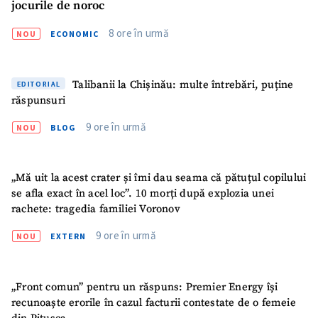
jocurile de noroc
8 ore în urmă
NOU
ECONOMIC
Talibanii la Chișinău: multe întrebări, puține
EDITORIAL
răspunsuri
9 ore în urmă
NOU
BLOG
„Mă uit la acest crater și îmi dau seama că pătuțul copilului
se afla exact în acel loc”. 10 morți după explozia unei
rachete: tragedia familiei Voronov
9 ore în urmă
NOU
EXTERN
„Front comun” pentru un răspuns: Premier Energy își
recunoaște erorile în cazul facturii contestate de o femeie