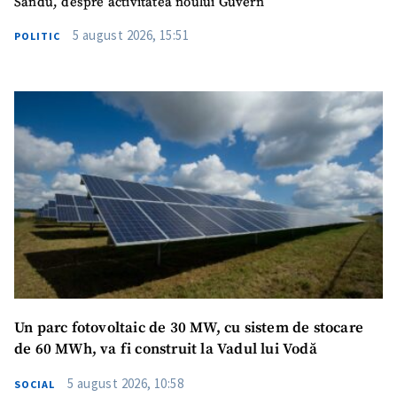
Sandu, despre activitatea noului Guvern
5 august 2026, 15:51
POLITIC
Am citit și sunt de
acord cu
politica de
confidențialitate
.
TRIMITE ȘTIREA
Un parc fotovoltaic de 30 MW, cu sistem de stocare
de 60 MWh, va fi construit la Vadul lui Vodă
5 august 2026, 10:58
SOCIAL