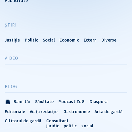
Publicitate
ŞTIRI
Justiție
Politic
Social
Economic
Extern
Diverse
VIDEO
BLOG
Banii tăi
Sănătate
Podcast ZdG
Diaspora
Editoriale
Viața redacției
Gastronomie
Arta de gardă
Cititorul de gardă
Consultant
juridic
politic
social