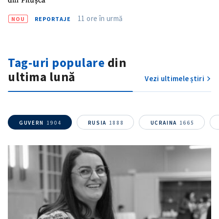
din Pitușca
11 ore în urmă
NOU
REPORTAJE
Tag-uri populare
din
ultima lună
Vezi ultimele știri
GUVERN
1904
RUSIA
1888
UCRAINA
1665
ȘTIREA MEA
Titlu știre
+ Adaugă titlu