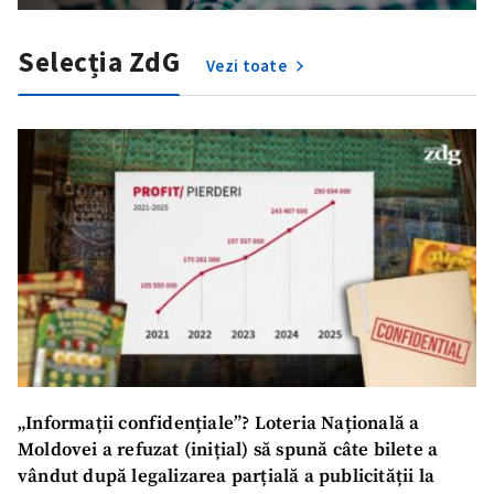
Selecția ZdG
Vezi toate
Trimite o informație
Despre ZdG
in English
на русском
„Informații confidențiale”? Loteria Națională a
Moldovei a refuzat (inițial) să spună câte bilete a
vândut după legalizarea parțială a publicității la