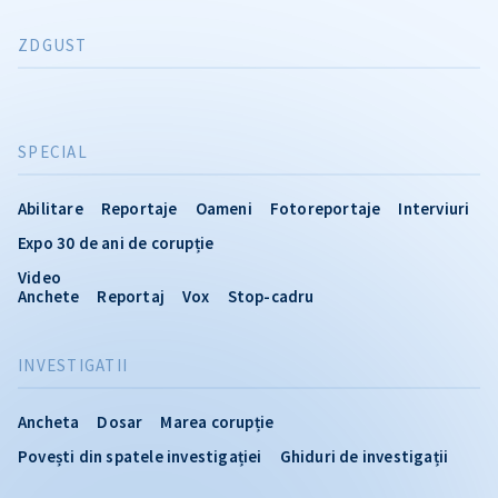
ZDGUST
SPECIAL
Abilitare
Reportaje
Oameni
Fotoreportaje
Interviuri
Expo 30 de ani de corupție
Video
Anchete
Reportaj
Vox
Stop-cadru
INVESTIGATII
Ancheta
Dosar
Marea corupție
Povești din spatele investigației
Ghiduri de investigații