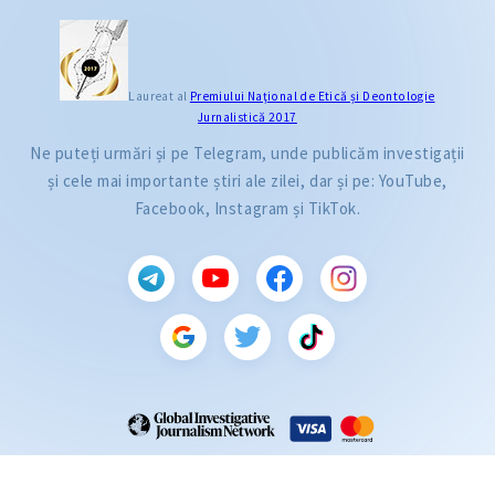
Laureat al
Premiului Naţional de Etică și Deontologie
Jurnalistică 2017
Ne puteți urmări și pe Telegram, unde publicăm investigații
și cele mai importante știri ale zilei, dar și pe: YouTube,
Facebook, Instagram și TikTok.
CITEȘTE
Citește articolul
ZdG este membru al rețelei globale a jurnaliștilor de investigație (GIJN).