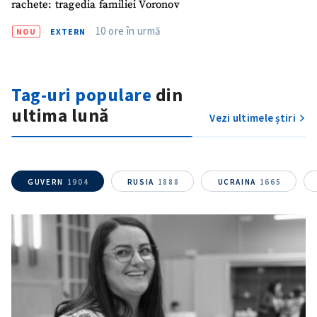
rachete: tragedia familiei Voronov
10 ore în urmă
NOU
EXTERN
Tag-uri populare
din
ultima lună
Vezi ultimele știri
GUVERN
1904
RUSIA
1888
UCRAINA
1665