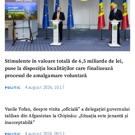
Stimulente în valoare totală de 6,5 miliarde de lei,
puse la dispoziția localităților care finalizează
procesul de amalgamare voluntară
4 august 2026, 10:17
POLITIC
Vasile Tofan, despre vizita „oficială” a delegației guvernului
taliban din Afganistan la Chișinău: „Situația este jenantă și
inacceptabilă”
4 august 2026, 09:52
POLITIC