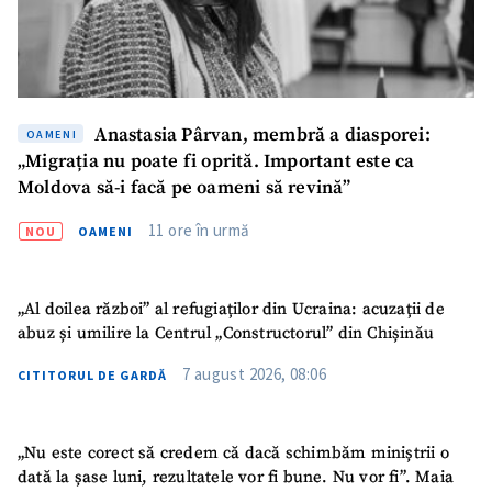
Anastasia Pârvan, membră a diasporei:
OAMENI
„Migrația nu poate fi oprită. Important este ca
ȘTIREA MEA
Moldova să-i facă pe oameni să revină”
Titlu știre
+ Adaugă titlu
11 ore în urmă
NOU
OAMENI
Fotografie
+ Încarcă imagine
„Al doilea război” al refugiaților din Ucraina: acuzații de
abuz și umilire la Centrul „Constructorul” din Chișinău
Link media
+ Link media
7 august 2026, 08:06
CITITORUL DE GARDĂ
Mesajul știrei
„Nu este corect să credem că dacă schimbăm miniștrii o
+ Mesajul știrei
dată la șase luni, rezultatele vor fi bune. Nu vor fi”. Maia