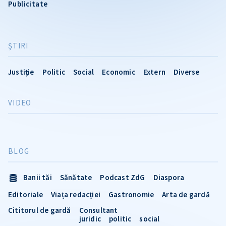
Publicitate
ŞTIRI
Justiție
Politic
Social
Economic
Extern
Diverse
VIDEO
BLOG
Banii tăi
Sănătate
Podcast ZdG
Diaspora
Editoriale
Viața redacției
Gastronomie
Arta de gardă
Cititorul de gardă
Consultant
juridic
politic
social