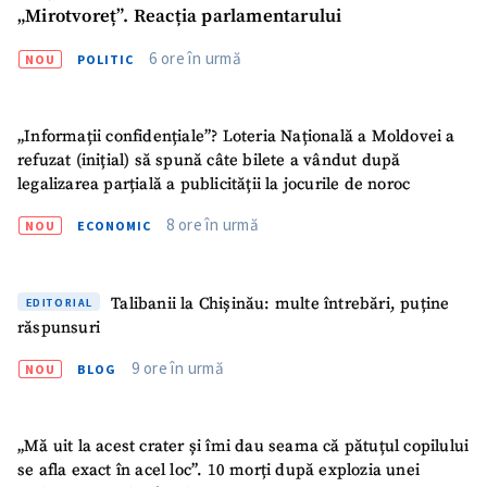
Trimite o informație
Despre ZdG
„Mirotvoreț”. Reacția parlamentarului
in English
на русском
6 ore în urmă
NOU
POLITIC
„Informații confidențiale”? Loteria Națională a Moldovei a
refuzat (inițial) să spună câte bilete a vândut după
legalizarea parțială a publicității la jocurile de noroc
8 ore în urmă
NOU
ECONOMIC
Talibanii la Chișinău: multe întrebări, puține
EDITORIAL
răspunsuri
9 ore în urmă
NOU
BLOG
„Mă uit la acest crater și îmi dau seama că pătuțul copilului
se afla exact în acel loc”. 10 morți după explozia unei