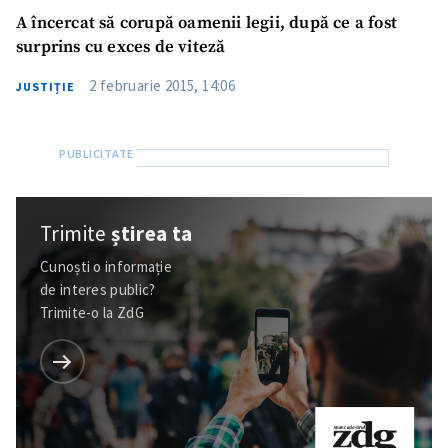
A încercat să corupă oamenii legii, după ce a fost
surprins cu exces de viteză
2 februarie 2015, 14:06
JUSTIȚIE
Trimite
știrea ta
Cunoști o informație
de interes public?
Trimite-o la ZdG