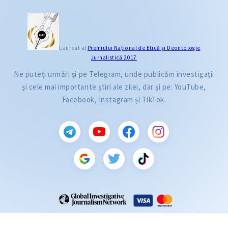
Laureat al
Premiului Naţional de Etică și Deontologie
Jurnalistică 2017
Ne puteți urmări și pe Telegram, unde publicăm investigații
și cele mai importante știri ale zilei, dar și pe: YouTube,
Facebook, Instagram și TikTok.
CITEȘTE
Citește articolul
ZdG este membru al rețelei globale a jurnaliștilor de investigație (GIJN).