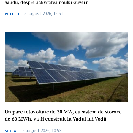
Sandu, despre activitatea noului Guvern
CONTACT SURSĂ
5 august 2026, 15:51
POLITIC
Sursă anonimă
Nume
+ Numele meu
Email
+ Emailul meu
Telefon
+ Telefon personal
Am citit și sunt de
acord cu
politica de
confidențialitate
.
TRIMITE ȘTIREA
Un parc fotovoltaic de 30 MW, cu sistem de stocare
de 60 MWh, va fi construit la Vadul lui Vodă
5 august 2026, 10:58
SOCIAL