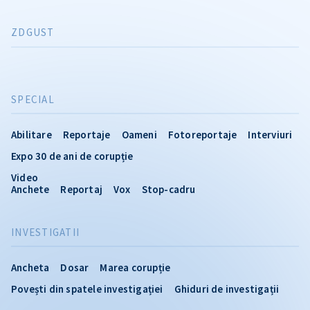
ZDGUST
SPECIAL
Abilitare
Reportaje
Oameni
Fotoreportaje
Interviuri
Expo 30 de ani de corupție
Video
Anchete
Reportaj
Vox
Stop-cadru
INVESTIGATII
Ancheta
Dosar
Marea corupție
Povești din spatele investigației
Ghiduri de investigații