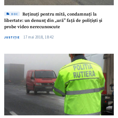
Reținuți pentru mită, condamnați la
DOC
libertate: un denunț din „ură” față de polițiști și
probe video nerecunoscute
17 mai 2018, 18:42
JUSTIȚIE