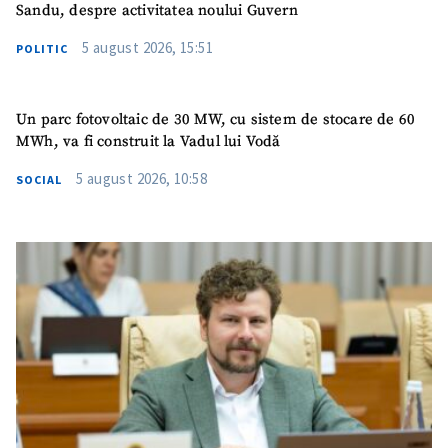
Sandu, despre activitatea noului Guvern
5 august 2026, 15:51
POLITIC
Un parc fotovoltaic de 30 MW, cu sistem de stocare de 60
MWh, va fi construit la Vadul lui Vodă
5 august 2026, 10:58
SOCIAL
ȘTIREA MEA
Titlu știre
+ Adaugă titlu
Fotografie
+ Încarcă imagine
Link media
+ Link media