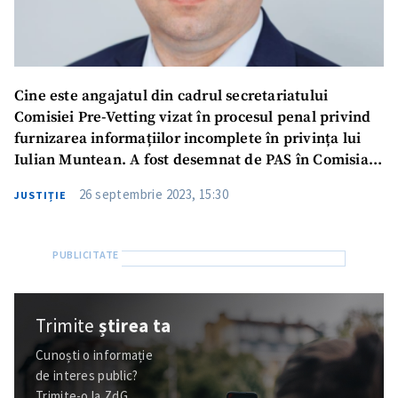
Cine este angajatul din cadrul secretariatului
Comisiei Pre-Vetting vizat în procesul penal privind
furnizarea informațiilor incomplete în privința lui
Iulian Muntean. A fost desemnat de PAS în Comisia
de Vetting
26 septembrie 2023, 15:30
JUSTIȚIE
Trimite
știrea ta
Cunoști o informație
de interes public?
Trimite-o la ZdG