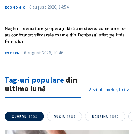
6 august 2026, 14:54
ECONOMIC
Nașteri premature și operații fără anestezie: cu ce orori s-
au confruntat viitoarele mame din Donbasul aflat pe linia
frontului
6 august 2026, 10:46
EXTERN
Trimite o informație
Despre ZdG
Tag-uri populare
din
in English
на русском
ultima lună
Vezi ultimele știri
GUVERN
1903
RUSIA
1887
UCRAINA
1662