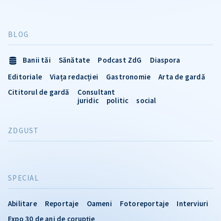
BLOG
Banii tăi
Sănătate
Podcast ZdG
Diaspora
Editoriale
Viața redacției
Gastronomie
Arta de gardă
Cititorul de gardă
Consultant
juridic
politic
social
ZDGUST
SPECIAL
Abilitare
Reportaje
Oameni
Fotoreportaje
Interviuri
Expo 30 de ani de corupție