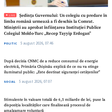
Mesajul știrei
+ Mesajul știrei
Ședința Guvernului: Un colegiu cu predare în
LIVE
limba română urmează a fi deschis la Comrat.
Miniștrii au aprobat înființarea Instituției Publice
CONTACT SURSĂ
Colegiul Moldo-Turc „Recep Tayyip Erdogan”
Sursă anonimă
5 august 2026, 07:46
POLITIC
Nume
+ Numele meu
După decizia CNMC de a reduce consumul de energie
Email
+ Emailul meu
electrică, Primăria Chișinău explică de ce nu va stinge
iluminatul public: „Este destinat siguranței cetățenilor”
Telefon
+ Telefon personal
5 august 2026, 07:07
SOCIAL
Am citit și sunt de
acord cu
politica de
Stimulente în valoare totală de 6,5 miliarde de lei, puse la
confidențialitate
.
dispoziția localităților care finalizează procesul de
amalgamare voluntară
TRIMITE ȘTIREA