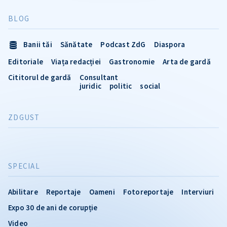
BLOG
Banii tăi
Sănătate
Podcast ZdG
Diaspora
Editoriale
Viața redacției
Gastronomie
Arta de gardă
Cititorul de gardă
Consultant
juridic
politic
social
ZDGUST
SPECIAL
Abilitare
Reportaje
Oameni
Fotoreportaje
Interviuri
Expo 30 de ani de corupție
Video