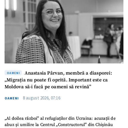
Anastasia Pârvan, membră a diasporei:
OAMENI
„Migrația nu poate fi oprită. Important este ca
Moldova să-i facă pe oameni să revină”
8 august 2026, 07:16
OAMENI
„Al doilea război” al refugiaților din Ucraina: acuzații de
abuz și umilire la Centrul „Constructorul” din Chișinău