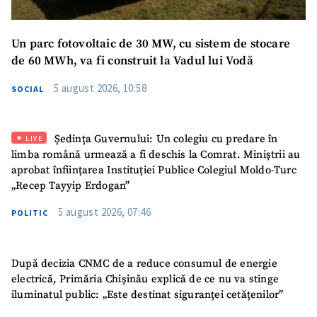
Mesajul știrei
+ Mesajul știrei
Un parc fotovoltaic de 30 MW, cu sistem de stocare
de 60 MWh, va fi construit la Vadul lui Vodă
CONTACT SURSĂ
5 august 2026, 10:58
SOCIAL
Sursă anonimă
Nume
+ Numele meu
Ședința Guvernului: Un colegiu cu predare în
LIVE
limba română urmează a fi deschis la Comrat. Miniștrii au
Email
+ Emailul meu
aprobat înființarea Instituției Publice Colegiul Moldo-Turc
„Recep Tayyip Erdogan”
Telefon
+ Telefon personal
5 august 2026, 07:46
POLITIC
Am citit și sunt de
acord cu
politica de
După decizia CNMC de a reduce consumul de energie
confidențialitate
.
electrică, Primăria Chișinău explică de ce nu va stinge
iluminatul public: „Este destinat siguranței cetățenilor”
TRIMITE ȘTIREA