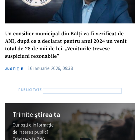
Un consilier municipal din Bălți va fi verificat de
ANI, după ce a declarat pentru anul 2024 un venit
total de 28 de mii de lei. „Veniturile trezesc
suspiciuni rezonabile”
16 ianuarie 2026, 09:38
JUSTIȚIE
Trimite
știrea ta
Cunoști o informație
de interes public?
Trimite-o la ZdG