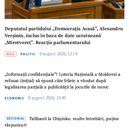
Deputatul partidului „Democrația Acasă”, Alexandru
Verșinin, inclus în baza de date ucraineană
„Mirotvoreț”. Reacția parlamentarului
8 august 2026, 12:19
NOU
POLITIC
„Informații confidențiale”? Loteria Națională a Moldovei a
refuzat (inițial) să spună câte bilete a vândut după
legalizarea parțială a publicității la jocurile de noroc
8 august 2026, 10:45
ECONOMIC
Talibanii la Chișinău: multe întrebări, puține
EDITORIAL
răspunsuri