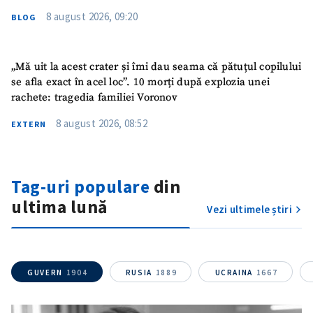
8 august 2026, 09:20
BLOG
„Mă uit la acest crater și îmi dau seama că pătuțul copilului
se afla exact în acel loc”. 10 morți după explozia unei
rachete: tragedia familiei Voronov
8 august 2026, 08:52
EXTERN
Trimite o informație
Despre ZdG
in English
на русском
Tag-uri populare
din
ultima lună
Vezi ultimele știri
GUVERN
1904
RUSIA
1889
UCRAINA
1667