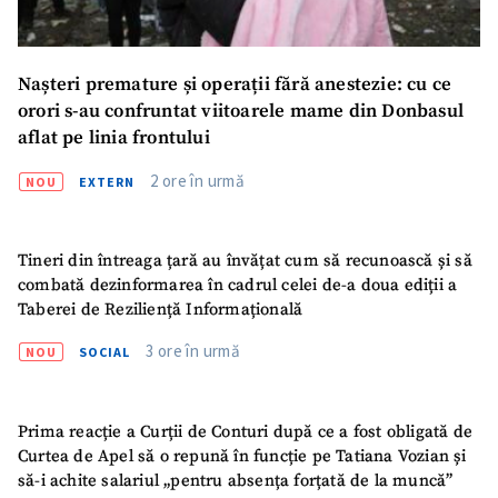
Nașteri premature și operații fără anestezie: cu ce
orori s-au confruntat viitoarele mame din Donbasul
aflat pe linia frontului
2 ore în urmă
NOU
EXTERN
Tineri din întreaga țară au învățat cum să recunoască și să
combată dezinformarea în cadrul celei de-a doua ediții a
Taberei de Reziliență Informațională
3 ore în urmă
NOU
SOCIAL
Prima reacție a Curții de Conturi după ce a fost obligată de
Curtea de Apel să o repună în funcție pe Tatiana Vozian și
să-i achite salariul „pentru absența forțată de la muncă”