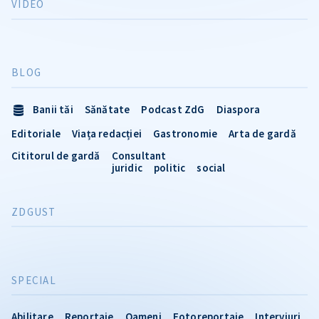
VIDEO
BLOG
Banii tăi
Sănătate
Podcast ZdG
Diaspora
Editoriale
Viața redacției
Gastronomie
Arta de gardă
Cititorul de gardă
Consultant
juridic
politic
social
ZDGUST
SPECIAL
Abilitare
Reportaje
Oameni
Fotoreportaje
Interviuri