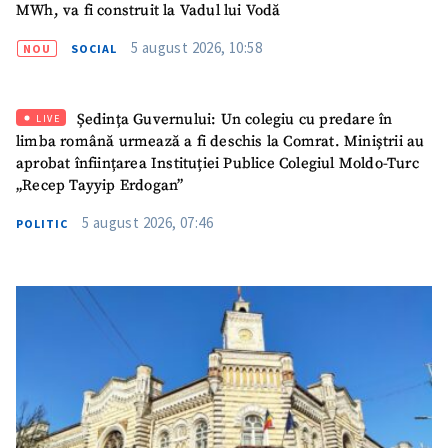
MWh, va fi construit la Vadul lui Vodă
5 august 2026, 10:58
NOU
SOCIAL
Ședința Guvernului: Un colegiu cu predare în
LIVE
limba română urmează a fi deschis la Comrat. Miniștrii au
aprobat înființarea Instituției Publice Colegiul Moldo-Turc
„Recep Tayyip Erdogan”
5 august 2026, 07:46
POLITIC
ȘTIREA MEA
Titlu știre
+ Adaugă titlu
Fotografie
+ Încarcă imagine
Link media
+ Link media