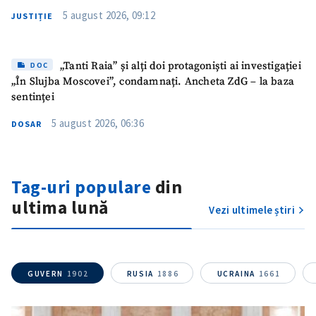
5 august 2026, 09:12
JUSTIȚIE
„Tanti Raia” și alți doi protagoniști ai investigației
DOC
„În Slujba Moscovei”, condamnați. Ancheta ZdG – la baza
sentinței
5 august 2026, 06:36
DOSAR
Trimite o informație
Despre ZdG
Tag-uri populare
din
in English
на русском
ultima lună
Vezi ultimele știri
GUVERN
1902
RUSIA
1886
UCRAINA
1661