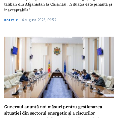
taliban din Afganistan la Chișinău: „Situația este jenantă și
TRIMITE ȘTIREA
inacceptabilă”
4 august 2026, 09:52
POLITIC
SUSȚINE
Guvernul anunță noi măsuri pentru gestionarea
situației din sectorul energetic și a riscurilor