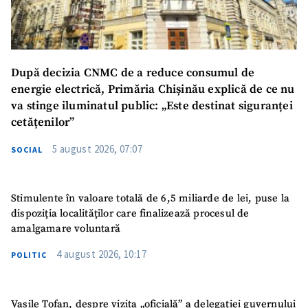
Mesajul știrei
+ Mesajul știrei
După decizia CNMC de a reduce consumul de
energie electrică, Primăria Chișinău explică de ce nu
CONTACT SURSĂ
va stinge iluminatul public: „Este destinat siguranței
cetățenilor”
Sursă anonimă
5 august 2026, 07:07
SOCIAL
Nume
+ Numele meu
Email
+ Emailul meu
Stimulente în valoare totală de 6,5 miliarde de lei, puse la
dispoziția localităților care finalizează procesul de
amalgamare voluntară
Telefon
+ Telefon personal
4 august 2026, 10:17
POLITIC
Am citit și sunt de
acord cu
politica de
confidențialitate
.
Vasile Tofan, despre vizita „oficială” a delegației guvernului