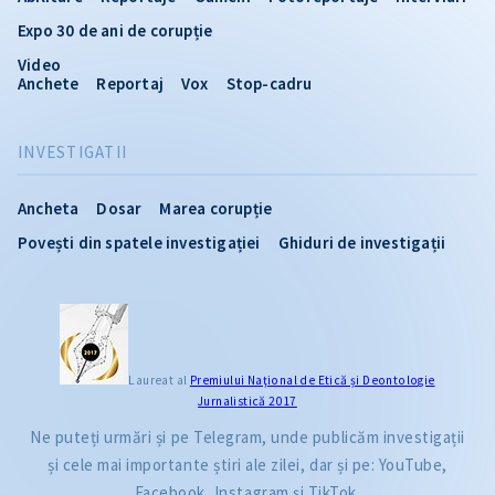
Expo 30 de ani de corupție
Video
Anchete
Reportaj
Vox
Stop-cadru
INVESTIGATII
Ancheta
Dosar
Marea corupție
Povești din spatele investigației
Ghiduri de investigații
Laureat al
Premiului Naţional de Etică și Deontologie
Jurnalistică 2017
Ne puteți urmări și pe Telegram, unde publicăm investigații
și cele mai importante știri ale zilei, dar și pe: YouTube,
Facebook, Instagram și TikTok.