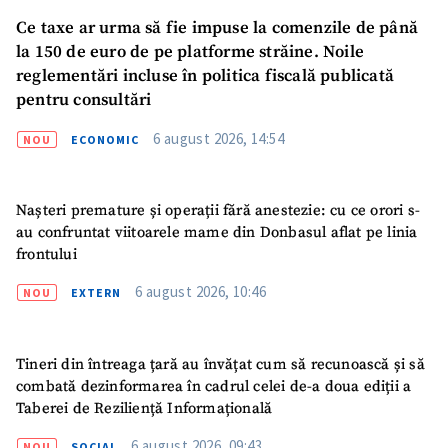
Ce taxe ar urma să fie impuse la comenzile de până
la 150 de euro de pe platforme străine. Noile
reglementări incluse în politica fiscală publicată
pentru consultări
6 august 2026, 14:54
NOU
ECONOMIC
Nașteri premature și operații fără anestezie: cu ce orori s-
au confruntat viitoarele mame din Donbasul aflat pe linia
frontului
6 august 2026, 10:46
NOU
EXTERN
Tineri din întreaga țară au învățat cum să recunoască și să
combată dezinformarea în cadrul celei de-a doua ediții a
Taberei de Reziliență Informațională
6 august 2026, 09:43
NOU
SOCIAL