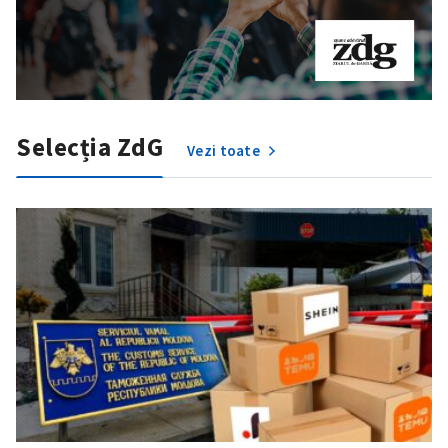
Selecția ZdG
Vezi toate