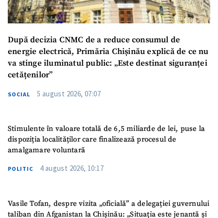
Mesajul știrei
+ Mesajul știrei
După decizia CNMC de a reduce consumul de
energie electrică, Primăria Chișinău explică de ce nu
va stinge iluminatul public: „Este destinat siguranței
CONTACT SURSĂ
cetățenilor”
Sursă anonimă
5 august 2026, 07:07
SOCIAL
Nume
+ Numele meu
Stimulente în valoare totală de 6,5 miliarde de lei, puse la
Email
+ Emailul meu
dispoziția localităților care finalizează procesul de
amalgamare voluntară
Telefon
+ Telefon personal
4 august 2026, 10:17
POLITIC
Am citit și sunt de
acord cu
politica de
confidențialitate
.
Vasile Tofan, despre vizita „oficială” a delegației guvernului
taliban din Afganistan la Chișinău: „Situația este jenantă și