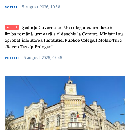
5 august 2026, 10:58
SOCIAL
Ședința Guvernului: Un colegiu cu predare în
LIVE
limba română urmează a fi deschis la Comrat. Miniștrii au
aprobat înființarea Instituției Publice Colegiul Moldo-Turc
„Recep Tayyip Erdogan”
5 august 2026, 07:46
POLITIC
ȘTIREA MEA
Titlu știre
+ Adaugă titlu
Fotografie
+ Încarcă imagine
Link media
+ Link media