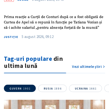
Prima reacție a Curții de Conturi după ce a fost obligată de
Curtea de Apel să o repună în funcție pe Tatiana Vozian și
să-i achite salariul „pentru absența forțată de la muncă”
5 august 2026, 09:12
JUSTIȚIE
Tag-uri populare
din
Trimite o informație
Despre ZdG
ultima lună
in English
на русском
Vezi ultimele știri
GUVERN
1902
RUSIA
1886
UCRAINA
1661