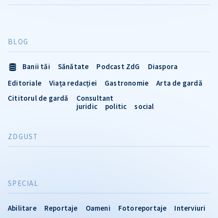
BLOG
Banii tăi
Sănătate
Podcast ZdG
Diaspora
Editoriale
Viața redacției
Gastronomie
Arta de gardă
Cititorul de gardă
Consultant
juridic
politic
social
ZDGUST
SPECIAL
Abilitare
Reportaje
Oameni
Fotoreportaje
Interviuri