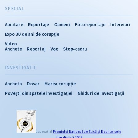
SPECIAL
Abilitare
Reportaje
Oameni
Fotoreportaje
Interviuri
Expo 30 de ani de corupție
Video
Anchete
Reportaj
Vox
Stop-cadru
INVESTIGATII
Ancheta
Dosar
Marea corupție
Povești din spatele investigației
Ghiduri de investigații
Laureat al
Premiului Naţional de Etică și Deontologie
Jurnalistică 2017