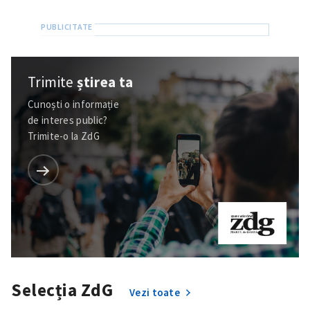
Trimite
știrea ta
Cunoști o informație
de interes public?
Trimite-o la ZdG
Trimite o informație
Despre ZdG
in English
на русском
Selecția ZdG
Vezi toate