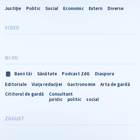
Justiție
Politic
Social
Economic
Extern
Diverse
VIDEO
BLOG
Banii tăi
Sănătate
Podcast ZdG
Diaspora
Editoriale
Viața redacției
Gastronomie
Arta de gardă
Cititorul de gardă
Consultant
juridic
politic
social
ZDGUST