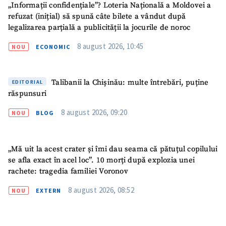
„Informații confidențiale”? Loteria Națională a Moldovei a
refuzat (inițial) să spună câte bilete a vândut după
legalizarea parțială a publicității la jocurile de noroc
8 august 2026, 10:45
NOU
ECONOMIC
Talibanii la Chișinău: multe întrebări, puține
EDITORIAL
răspunsuri
8 august 2026, 09:20
NOU
BLOG
„Mă uit la acest crater și îmi dau seama că pătuțul copilului
se afla exact în acel loc”. 10 morți după explozia unei
rachete: tragedia familiei Voronov
8 august 2026, 08:52
NOU
EXTERN