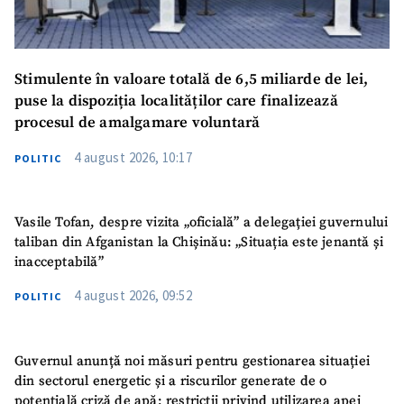
Stimulente în valoare totală de 6,5 miliarde de lei,
puse la dispoziția localităților care finalizează
procesul de amalgamare voluntară
4 august 2026, 10:17
POLITIC
Vasile Tofan, despre vizita „oficială” a delegației guvernului
taliban din Afganistan la Chișinău: „Situația este jenantă și
inacceptabilă”
4 august 2026, 09:52
POLITIC
Guvernul anunță noi măsuri pentru gestionarea situației
din sectorul energetic și a riscurilor generate de o
potențială criză de apă: restricții privind utilizarea apei