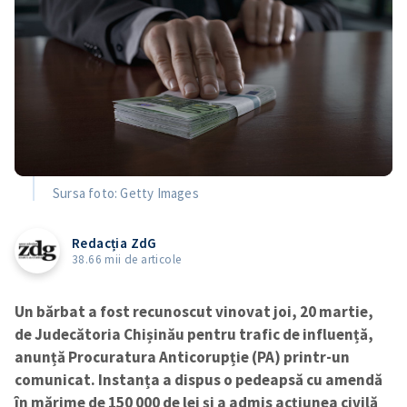
Sursa foto: Getty Images
Redacția ZdG
38.66 mii de articole
Un bărbat a fost recunoscut vinovat joi, 20 martie,
de Judecătoria Chișinău pentru trafic de influență,
anunță Procuratura Anticorupție (PA) printr-un
comunicat. Instanța a dispus o pedeapsă cu amendă
în mărime de 150 000 de lei și a admis acțiunea civilă