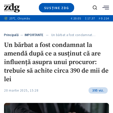
SUSȚINE ZDG
Caută
+1
25
°C
, Chișinău
€
20.05
$
17.37
₽
0.214
Ştiri
+7
+2
Investigatii
Banii tăi
+2
Principală
—
IMPORTANTE
— Un bărbat a fost condamnat…
Video
Un bărbat a fost condamnat la
Special
amendă după ce a susținut că are
Blog
ZdGust
influență asupra unui procuror:
trebuie să achite circa 390 de mii de
lei
20 martie 2025, 15:28
395 viz.