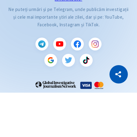
Ne puteți urmări și pe Telegram, unde publicăm investigații
și cele mai importante știri ale zilei, dar și pe: YouTube,
Facebook, Instagram și TikTok.
CITEȘTE
Citește articolul
Copiază Link
ZdG este membru al rețelei globale a jurnaliștilor de investigație (GIJN).
2004—2026 © Ziarul de Gardă.
Toate drepturile rezervate.
Dezvoltat de
SENSMEDIA