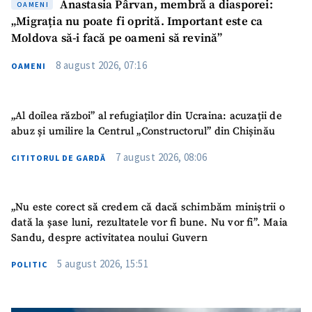
Sursă anonimă
Anastasia Pârvan, membră a diasporei:
OAMENI
„Migrația nu poate fi oprită. Important este ca
Nume
+ Numele meu
Moldova să-i facă pe oameni să revină”
8 august 2026, 07:16
OAMENI
Email
+ Emailul meu
Telefon
+ Telefon personal
„Al doilea război” al refugiaților din Ucraina: acuzații de
abuz și umilire la Centrul „Constructorul” din Chișinău
Am citit și sunt de
7 august 2026, 08:06
CITITORUL DE GARDĂ
acord cu
politica de
confidențialitate
.
TRIMITE ȘTIREA
„Nu este corect să credem că dacă schimbăm miniștrii o
dată la șase luni, rezultatele vor fi bune. Nu vor fi”. Maia
Sandu, despre activitatea noului Guvern
5 august 2026, 15:51
POLITIC