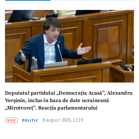
Deputatul partidului „Democrația Acasă”, Alexandru
Verșinin, inclus în baza de date ucraineană
„Mirotvoreț”. Reacția parlamentarului
8 august 2026, 12:19
NOU
POLITIC