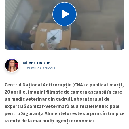
Milena Onisim
9.39 mii de articole
Centrul Național Anticorupție (CNA) a publicat marți,
20 aprilie, imagini filmate de camera ascunsă în care
un medic veterinar din cadrul Laboratorului de
expertiză sanitar-veterinară al Direcției Municipale
pentru Siguranța Alimentelor este surprins în timp ce
ia mită de la mai mulți agenți economici.