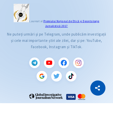
Laureat al
Premiului Naţional de Etică și Deontologie
Jurnalistică 2017
Ne puteți urmări și pe Telegram, unde publicăm investigații
și cele mai importante știri ale zilei, dar și pe: YouTube,
Facebook, Instagram și TikTok.
CITEȘTE
Citește articolul
Copiază Link
ZdG este membru al rețelei globale a jurnaliștilor de investigație (GIJN).