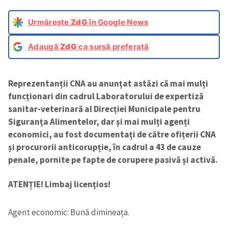
Urmărește
ZdG
în Google News
Adaugă
ZdG
ca sursă preferată
Reprezentanții CNA au anunțat astăzi că mai mulți
funcționari din cadrul Laboratorului de expertiză
sanitar-veterinară al Direcției Municipale pentru
Siguranța Alimentelor, dar și mai mulți agenți
economici, au fost documentați de către ofițerii CNA
și procurorii anticorupție, în cadrul a 43 de cauze
penale, pornite pe fapte de corupere pasivă și activă.
ATENȚIE! Limbaj licențios!
Agent economic: Bună dimineața.