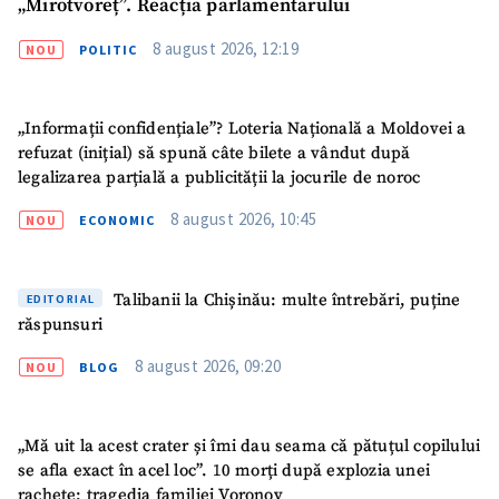
„Mirotvoreț”. Reacția parlamentarului
Fotografie
+ Încarcă imagine
8 august 2026, 12:19
NOU
POLITIC
Link media
+ Link media
„Informații confidențiale”? Loteria Națională a Moldovei a
refuzat (inițial) să spună câte bilete a vândut după
legalizarea parțială a publicității la jocurile de noroc
Mesajul știrei
+ Mesajul știrei
8 august 2026, 10:45
NOU
ECONOMIC
CONTACT SURSĂ
Talibanii la Chișinău: multe întrebări, puține
EDITORIAL
Sursă anonimă
răspunsuri
8 august 2026, 09:20
Nume
+ Numele meu
NOU
BLOG
Email
+ Emailul meu
„Mă uit la acest crater și îmi dau seama că pătuțul copilului
se afla exact în acel loc”. 10 morți după explozia unei
Telefon
+ Telefon personal
rachete: tragedia familiei Voronov