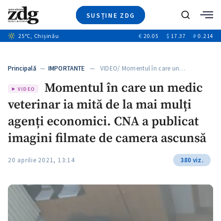
SUSȚINE ZDG
Caută
+1
25
°C
, Chișinău
€
20.05
$
17.37
₽
0.214
Ştiri
+6
+3
Investigatii
Banii tăi
+3
Principală
—
IMPORTANTE
— VIDEO/ Momentul în care un…
Video
Momentul în care un medic
Special
VIDEO
veterinar ia mită de la mai mulți
Blog
+2
ZdGust
agenți economici. CNA a publicat
imagini filmate de camera ascunsă
20 aprilie 2021, 13:14
380 viz.