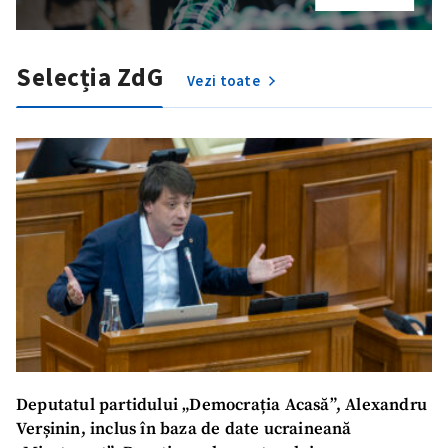
Selecția ZdG
Vezi toate
ȘTIREA MEA
Deputatul partidului „Democrația Acasă”, Alexandru
Titlu știre
+ Adaugă titlu
Verșinin, inclus în baza de date ucraineană