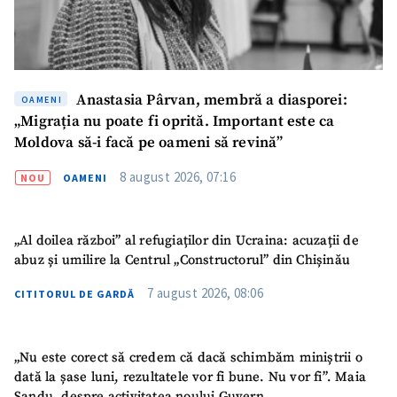
Anastasia Pârvan, membră a diasporei:
OAMENI
„Migrația nu poate fi oprită. Important este ca
Moldova să-i facă pe oameni să revină”
8 august 2026, 07:16
NOU
OAMENI
SUSȚINE
„Al doilea război” al refugiaților din Ucraina: acuzații de
abuz și umilire la Centrul „Constructorul” din Chișinău
7 august 2026, 08:06
CITITORUL DE GARDĂ
„Nu este corect să credem că dacă schimbăm miniștrii o
dată la șase luni, rezultatele vor fi bune. Nu vor fi”. Maia
Sandu, despre activitatea noului Guvern