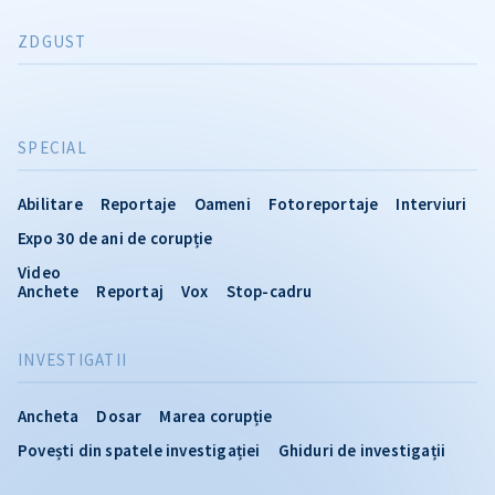
ZDGUST
SPECIAL
Abilitare
Reportaje
Oameni
Fotoreportaje
Interviuri
Expo 30 de ani de corupție
Video
Anchete
Reportaj
Vox
Stop-cadru
INVESTIGATII
Ancheta
Dosar
Marea corupție
Povești din spatele investigației
Ghiduri de investigații