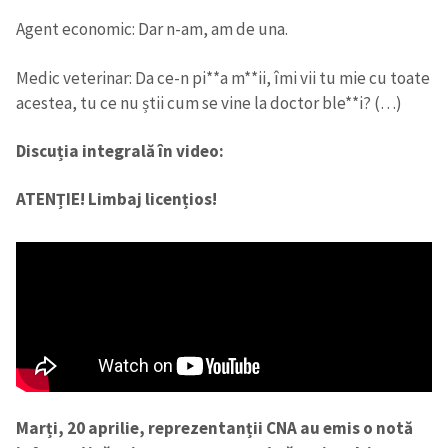
Agent economic: Dar n-am, am de una.
Medic veterinar: Da ce-n pi**a m**ii, îmi vii tu mie cu toate
acestea, tu ce nu știi cum se vine la doctor ble**i? (…)
Discuția integrală în video:
ATENȚIE! Limbaj licențios!
Marți, 20 aprilie, reprezentanții CNA au emis o notă