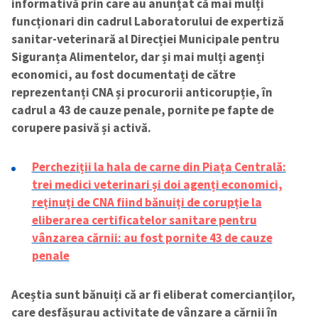
informativă prin care au anunțat că mai mulți
funcționari din cadrul Laboratorului de expertiză
sanitar-veterinară al Direcției Municipale pentru
Siguranța Alimentelor, dar și mai mulți agenți
economici, au fost documentați de către
reprezentanți CNA și procurorii anticorupție, în
cadrul a 43 de cauze penale, pornite pe fapte de
corupere pasivă și activă.
Trimite o informație
Despre ZdG
Percheziții la hala de carne din Piața Centrală:
in English
на русском
trei medici veterinari și doi agenți economici,
reținuți de CNA fiind bănuiți de corupție la
eliberarea certificatelor sanitare pentru
vânzarea cărnii: au fost pornite 43 de cauze
penale
Aceștia sunt bănuiți că ar fi eliberat comercianților,
care desfășurau activitate de vânzare a cărnii în