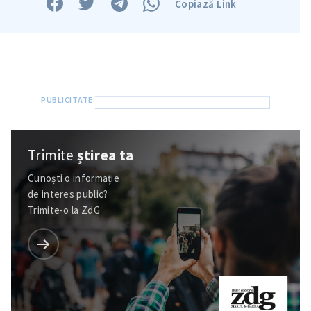
Copiază Link
Trimite
știrea ta
Cunoști o informație
de interes public?
Trimite-o la ZdG