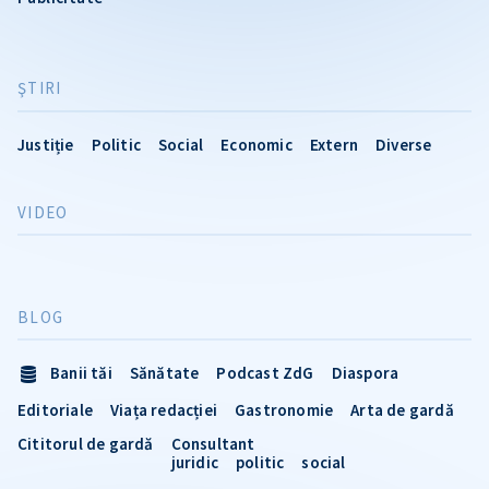
ŞTIRI
Justiție
Politic
Social
Economic
Extern
Diverse
VIDEO
BLOG
Banii tăi
Sănătate
Podcast ZdG
Diaspora
Editoriale
Viața redacției
Gastronomie
Arta de gardă
Cititorul de gardă
Consultant
juridic
politic
social