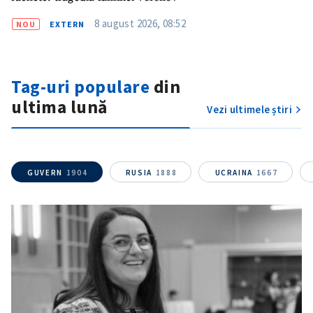
8 august 2026, 08:52
NOU
EXTERN
Am citit și sunt de
acord cu
politica de
confidențialitate
.
Tag-uri populare
din
TRIMITE ȘTIREA
ultima lună
Vezi ultimele știri
GUVERN
1904
RUSIA
1888
UCRAINA
1667