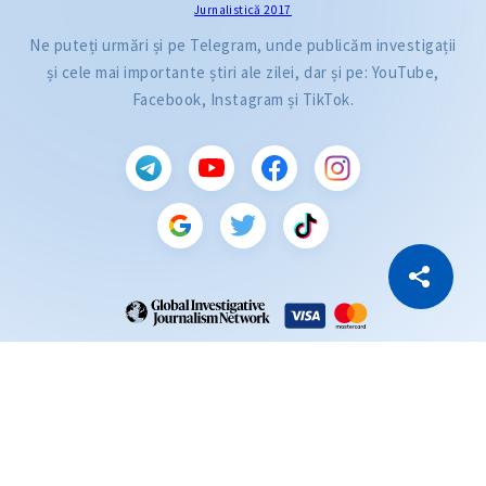
Jurnalistică 2017
Ne puteți urmări și pe Telegram, unde publicăm investigații
și cele mai importante știri ale zilei, dar și pe: YouTube,
Facebook, Instagram și TikTok.
CITEȘTE
Citește articolul
Copiază Link
ZdG este membru al rețelei globale a jurnaliștilor de investigație (GIJN).
2004—2026 © Ziarul de Gardă.
Toate drepturile rezervate.
Dezvoltat de
SENSMEDIA