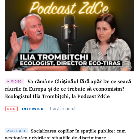
Trimite o informație
Despre ZdG
in English
на русском
Va rămâne Chișinăul fără apă? De ce seacă
VIDEO
râurile în Europa și de ce trebuie să economisim?
Ecologistul Ilia Trombițchi, la Podcast ZdCe
1 oră în urmă
NOU
INTERVIURI
Socializarea copiilor în spațiile publice: cum
ABILITARE
gestionăm privirile și situațiile de discriminare