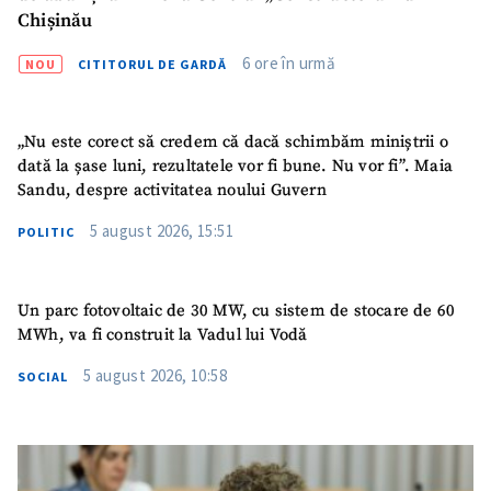
Chișinău
Link media
+ Link media
6 ore în urmă
NOU
CITITORUL DE GARDĂ
„Nu este corect să credem că dacă schimbăm miniștrii o
Mesajul știrei
+ Mesajul știrei
dată la șase luni, rezultatele vor fi bune. Nu vor fi”. Maia
Sandu, despre activitatea noului Guvern
CONTACT SURSĂ
5 august 2026, 15:51
POLITIC
Sursă anonimă
Nume
+ Numele meu
Un parc fotovoltaic de 30 MW, cu sistem de stocare de 60
MWh, va fi construit la Vadul lui Vodă
Email
+ Emailul meu
5 august 2026, 10:58
SOCIAL
Telefon
+ Telefon personal
Am citit și sunt de