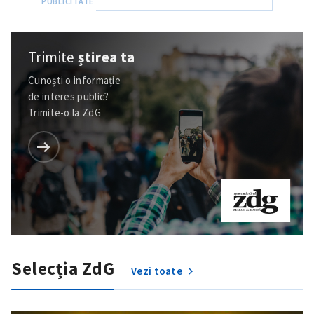
Trimite
știrea ta
Cunoști o informație
de interes public?
Trimite-o la ZdG
Selecția ZdG
Vezi toate