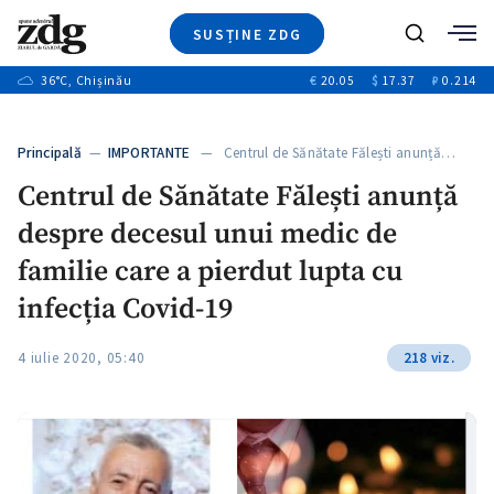
SUSȚINE ZDG
+2
Caută
+1
36
°C
, Chișinău
€
20.05
$
17.37
₽
0.214
Ştiri
+11
+9
Investigatii
Banii tăi
+1
+4
Principală
—
IMPORTANTE
— Centrul de Sănătate Fălești anunță…
Video
+1
Centrul de Sănătate Fălești anunță
Special
despre decesul unui medic de
Blog
+1
ZdGust
familie care a pierdut lupta cu
infecția Covid-19
+1
4 iulie 2020, 05:40
218 viz.