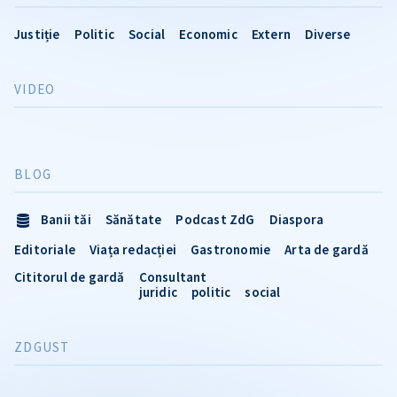
Justiție
Politic
Social
Economic
Extern
Diverse
VIDEO
BLOG
Banii tăi
Sănătate
Podcast ZdG
Diaspora
Editoriale
Viața redacției
Gastronomie
Arta de gardă
Cititorul de gardă
Consultant
juridic
politic
social
ZDGUST