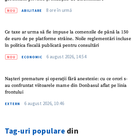
8 ore în urmă
NOU
ABILITARE
Ce taxe ar urma să fie impuse la comenzile de până la 150
de euro de pe platforme străine. Noile reglementări incluse
în politica fiscală publicată pentru consultări
6 august 2026, 14:54
NOU
ECONOMIC
Nașteri premature și operații fără anestezie: cu ce orori s-
au confruntat viitoarele mame din Donbasul aflat pe linia
frontului
6 august 2026, 10:46
EXTERN
Tag-uri populare
din