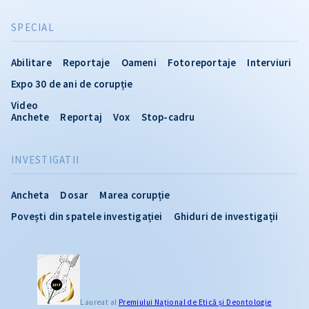
SPECIAL
Abilitare
Reportaje
Oameni
Fotoreportaje
Interviuri
Expo 30 de ani de corupție
Video
Anchete
Reportaj
Vox
Stop-cadru
INVESTIGATII
Ancheta
Dosar
Marea corupție
Povești din spatele investigației
Ghiduri de investigații
Laureat al
Premiului Naţional de Etică și Deontologie