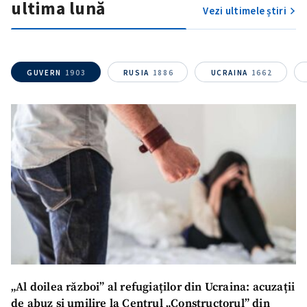
ultima lună
Vezi ultimele știri
GUVERN
1903
RUSIA
1886
UCRAINA
1662
ȘTIREA MEA
Titlu știre
+ Adaugă titlu
„Al doilea război” al refugiaților din Ucraina: acuzații
Fotografie
+ Încarcă imagine
de abuz și umilire la Centrul „Constructorul” din