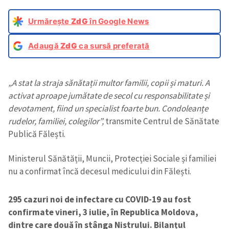
Urmărește
ZdG
în Google News
Adaugă
ZdG
ca sursă preferată
„A stat la straja sănătații multor familii, copii și maturi. A
activat aproape jumătate de secol cu responsabilitate și
devotament, fiind un specialist foarte bun. Condoleanțe
rudelor, familiei, colegilor”,
transmite Centrul de Sănătate
Publică Fălești.
Ministerul Sănătății, Muncii, Protecției Sociale și familiei
nu a confirmat încă decesul medicului din Fălești.
295 cazuri noi de infectare cu COVID-19 au fost
confirmate vineri, 3 iulie, în Republica Moldova,
dintre care două în stânga Nistrului. Bilanțul