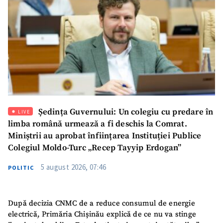
acord cu
politica de
confidențialitate
.
TRIMITE ȘTIREA
Ședința Guvernului: Un colegiu cu predare în
LIVE
limba română urmează a fi deschis la Comrat.
Miniștrii au aprobat înființarea Instituției Publice
Colegiul Moldo-Turc „Recep Tayyip Erdogan”
5 august 2026, 07:46
POLITIC
După decizia CNMC de a reduce consumul de energie
electrică, Primăria Chișinău explică de ce nu va stinge
SUSȚINE