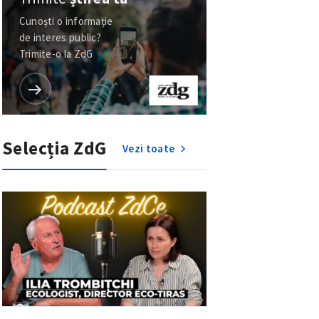
Cunoști o informație
de interes public?
Trimite-o la ZdG
Selecția ZdG
Vezi toate