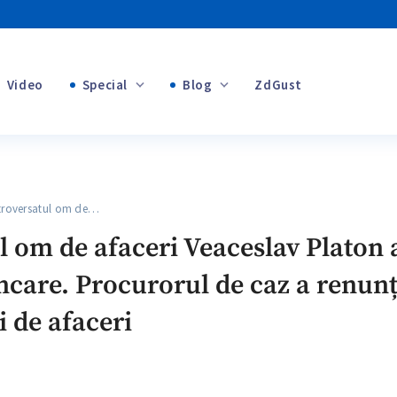
Video
Special
Blog
ZdGust
+1
Banii tăi
+1
oversatul om de…
+1
 om de afaceri Veaceslav Platon a
ncare. Procurorul de caz a renunț
+1
 de afaceri