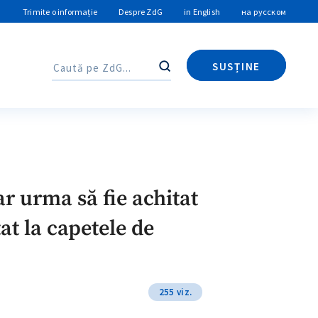
Trimite o informație
Despre ZdG
in English
на русском
SUSȚINE
Caută
Caută
r urma să fie achitat
at la capetele de
255 viz.