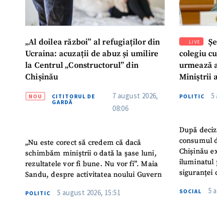
„Al doilea război” al refugiaților din
Șe
LIVE
Ucraina: acuzații de abuz și umilire
colegiu c
la Centrul „Constructorul” din
urmează a
Chișinău
Miniștrii 
Instituție
7 august 2026,
5
NOU
CITITORUL DE
POLITIC
Turc „Rec
GARDĂ
08:06
După deciz
consumul d
„Nu este corect să credem că dacă
Chișinău ex
schimbăm miniștrii o dată la șase luni,
iluminatul 
rezultatele vor fi bune. Nu vor fi”. Maia
siguranței 
Sandu, despre activitatea noului Guvern
5 
SOCIAL
5 august 2026, 15:51
POLITIC