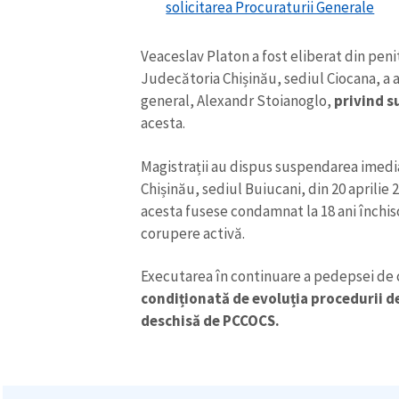
solicitarea Procuraturii Generale
Link media
Veaceslav Platon a fost eliberat din peni
Judecătoria Chișinău, sediul Ciocana, a
general, Alexandr Stoianoglo,
privind s
Mesajul știrei
acesta.
Magistrații au dispus suspendarea imedia
Chișinău, sediul Buiucani, din 20 aprilie 2
acesta fusese condamnat la 18 ani închis
corupere activă.
Executarea în continuare a pedepsei de
condiționată de evoluția procedurii de
deschisă de PCCOCS.