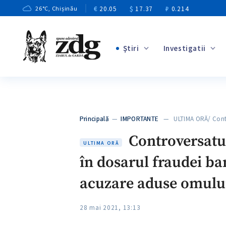
€
20.05
$
17.37
₽
0.214
26
°C
, Chișinău
Ştiri
Investigatii
+3
+1
+9
+4
Principală
—
IMPORTANTE
— ULTIMA ORĂ/ Contr
+5
Controversatul
ULTIMA ORĂ
în dosarul fraudei ba
acuzare aduse omului
28 mai 2021, 13:13