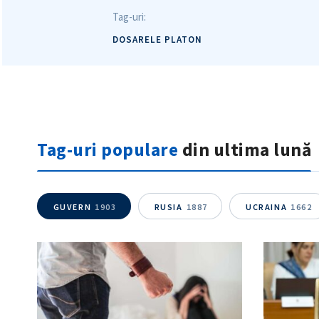
Tag-uri:
DOSARELE PLATON
Tag-uri populare
din ultima lună
GUVERN
1903
RUSIA
1887
UCRAINA
1662