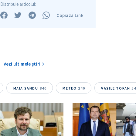
Distribuie articolul:
Copiază Link
Vezi ultimele știri
MAIA SANDU
840
METEO
240
VASILE TOFAN
5