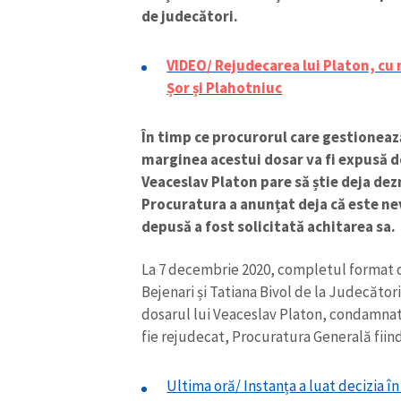
de judecători.
VIDEO/ Rejudecarea lui Platon, cu 
Șor și Plahotniuc
În timp ce procurorul care gestionează
marginea acestui dosar va fi expusă 
Veaceslav Platon pare să știe deja de
Procuratura a anunțat deja că este nev
depusă a fost solicitată achitarea sa.
La 7 decembrie 2020, completul format d
ȘTIREA MEA
Bejenari și Tatiana Bivol de la Judecători
dosarul lui Veaceslav Platon, condamnat 
Titlu știre
fie rejudecat, Procuratura Generală fiind i
Fotografie
Ultima oră/ Instanța a luat decizia în