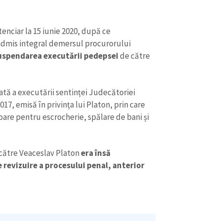
Email
+ Emailul 
+ Link media
Telefon
tenciar la 15 iunie 2020, după ce
+ Telefon pe
 admis integral demersul procurorului
Am citit și sunt de ac
uspendarea executării pedepsei
de către
+ Mesajul știrei
confidențialitate
.
TRIMITE ȘT
tă a executării sentinței Judecătoriei
017, emisă în privința lui Platon, prin care
oare pentru escrocherie, spălare de bani și
 către Veaceslav Platon
era însă
 revizuire a procesului penal, anterior