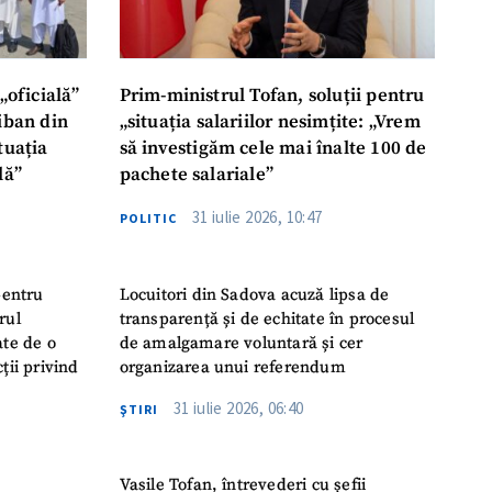
„oficială”
Prim-ministrul Tofan, soluții pentru
liban din
„situația salariilor nesimțite: „Vrem
tuația
să investigăm cele mai înalte 100 de
lă”
pachete salariale”
31 iulie 2026, 10:47
POLITIC
pentru
Locuitori din Sadova acuză lipsa de
rul
transparență și de echitate în procesul
ate de o
de amalgamare voluntară și cer
ții privind
organizarea unui referendum
31 iulie 2026, 06:40
ŞTIRI
Vasile Tofan, întrevederi cu șefii