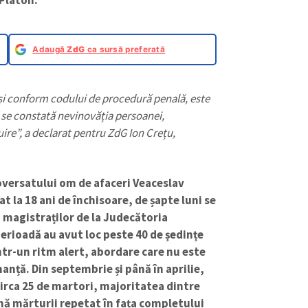
Adaugă
ZdG
ca sursă preferată
 și conform codului de procedură penală, este
că se constată nevinovăția persoanei,
uire”, a declarat pentru ZdG Ion Crețu,
roversatului om de afaceri Veaceslav
t la 18 ani de închisoare, de șapte luni se
 magistraților de la Judecătoria
perioadă au avut loc peste 40 de ședințe
ntr-un ritm alert, abordare care nu este
anță. Din septembrie și până în aprilie,
circa 25 de martori, majoritatea dintre
nă mărturii repetat în fața completului