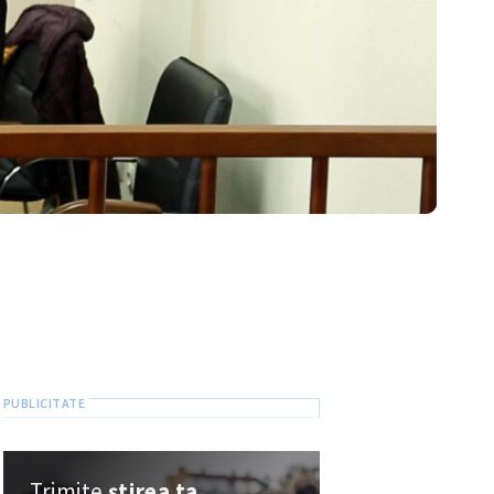
Trimite
știrea ta