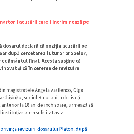
martorii acuzării care-i incriminează pe
 dosarul declară că poziția acuzării pe
doar după cercetarea tuturor probelor,
znodământul final. Acesta susține că
inovat și că în cererea de revizuire
in magistratele Angela Vasilenco, Olga
CONTACT SURSĂ
a Chișinău, sediul Buiucani, a decis că
Sursă anonimă
anterior la 18 ani de închisoare, urmează să
+ Adaugă titlu
nstituția care a solicitat asta.
Nume
+ Numele 
+ Încarcă imagine
 privința revizuirii dosarului Platon, după