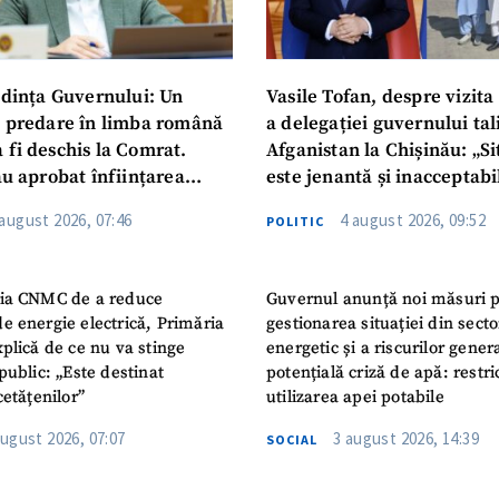
dința Guvernului: Un
Vasile Tofan, despre vizita 
u predare în limba română
a delegației guvernului ta
 fi deschis la Comrat.
Afganistan la Chișinău: „Si
au aprobat înființarea
este jenantă și inacceptabi
i Publice Colegiul Moldo-
 august 2026, 07:46
4 august 2026, 09:52
POLITIC
ep Tayyip Erdogan”
ia CNMC de a reduce
Guvernul anunță noi măsuri 
e energie electrică, Primăria
gestionarea situației din secto
plică de ce nu va stinge
energetic și a riscurilor gener
public: „Este destinat
potențială criză de apă: restric
cetățenilor”
utilizarea apei potabile
august 2026, 07:07
3 august 2026, 14:39
SOCIAL