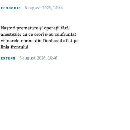
meu
6 august 2026, 14:54
ECONOMIC
rsonal
Nașteri premature și operații fără
ord cu
politica de
anestezie: cu ce orori s-au confruntat
viitoarele mame din Donbasul aflat pe
linia frontului
IREA
6 august 2026, 10:46
EXTERN