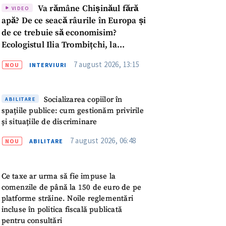
Va rămâne Chișinăul fără
VIDEO
apă? De ce seacă râurile în Europa și
de ce trebuie să economisim?
Ecologistul Ilia Trombițchi, la
Podcast ZdCe
7 august 2026, 13:15
NOU
INTERVIURI
Socializarea copiilor în
ABILITARE
spațiile publice: cum gestionăm privirile
și situațiile de discriminare
7 august 2026, 06:48
NOU
ABILITARE
Ce taxe ar urma să fie impuse la
comenzile de până la 150 de euro de pe
platforme străine. Noile reglementări
meu
incluse în politica fiscală publicată
pentru consultări