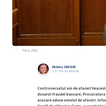
Foto: ZdG
Milena ONISIM
1.57 mii de articole
Controversatul om de afaceri Veacesla
dosarul fraudei bancare. Procuratura 
acuzare aduse omului de afaceri. Info
Gardă de către Ion Crețu, avocatul lui