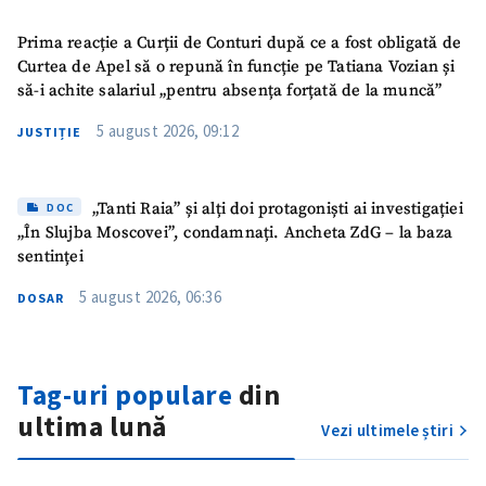
Sursă anonimă
Prima reacție a Curții de Conturi după ce a fost obligată de
Nume
+ Numele meu
Curtea de Apel să o repună în funcție pe Tatiana Vozian și
să-i achite salariul „pentru absența forțată de la muncă”
Email
+ Emailul meu
5 august 2026, 09:12
JUSTIȚIE
Telefon
+ Telefon personal
„Tanti Raia” și alți doi protagoniști ai investigației
DOC
Am citit și sunt de
„În Slujba Moscovei”, condamnați. Ancheta ZdG – la baza
acord cu
politica de
sentinței
confidențialitate
.
5 august 2026, 06:36
DOSAR
TRIMITE ȘTIREA
Tag-uri populare
din
ultima lună
Vezi ultimele știri