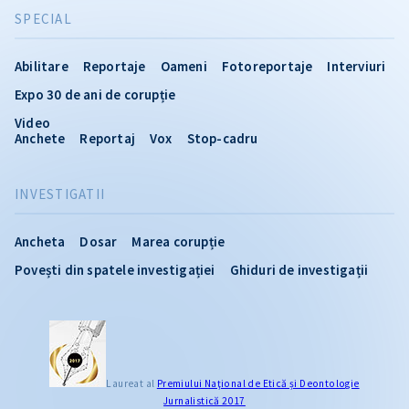
SPECIAL
Abilitare
Reportaje
Oameni
Fotoreportaje
Interviuri
Expo 30 de ani de corupție
Video
Anchete
Reportaj
Vox
Stop-cadru
INVESTIGATII
Ancheta
Dosar
Marea corupție
Povești din spatele investigației
Ghiduri de investigații
Laureat al
Premiului Naţional de Etică și Deontologie
Jurnalistică 2017