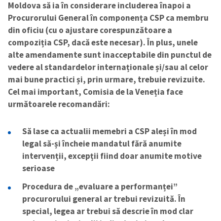
Moldova să ia în considerare includerea înapoi a
Procurorului General în componența CSP ca membru
din oficiu (cu o ajustare corespunzătoare a
compoziția CSP, dacă este necesar). În plus, unele
alte amendamente sunt inacceptabile din punctul de
vedere al standardelor internaționale și/sau al celor
mai bune practici și, prin urmare, trebuie revizuite.
Cel mai important, Comisia de la Veneția face
următoarele recomandări:
Să lase ca actualii memebri a CSP aleși în mod
legal să-și încheie mandatul fără anumite
intervenții, excepții fiind doar anumite motive
serioase
Procedura de „evaluare a performanței”
procurorului general ar trebui revizuită. În
special, legea ar trebui să descrie în mod clar