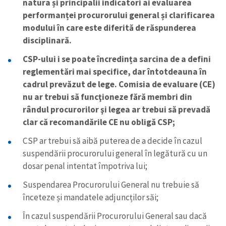
natura și principalii indicatori ai evaluarea
performanței procurorului general și clarificarea
modului în care este diferită de răspunderea
disciplinară.
CSP-ului i se poate încredința sarcina de a defini
reglementări mai specifice, dar întotdeauna în
cadrul prevăzut de lege. Comisia de evaluare (CE)
nu ar trebui să funcţioneze fără membri din
rândul procurorilor şi legea ar trebui să prevadă
clar că recomandările CE nu obligă CSP;
CSP ar trebui să aibă puterea de a decide în cazul
suspendării procurorului general în legătură cu un
dosar penal intentat împotriva lui;
Trimite o informație
Despre ZdG
in English
на русском
Suspendarea Procurorului General nu trebuie să
înceteze și mandatele adjuncților săi;
În cazul suspendării Procurorului General sau dacă