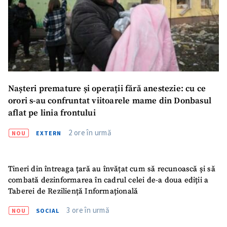
ȘTIREA MEA
Titlu știre
+ Adaugă titlu
Nașteri premature și operații fără anestezie: cu ce
Fotografie
+ Încarcă imagine
orori s-au confruntat viitoarele mame din Donbasul
aflat pe linia frontului
Link media
+ Link media
2 ore în urmă
NOU
EXTERN
Tineri din întreaga țară au învățat cum să recunoască și să
Mesajul știrei
+ Mesajul știrei
combată dezinformarea în cadrul celei de-a doua ediții a
Taberei de Reziliență Informațională
3 ore în urmă
CONTACT SURSĂ
NOU
SOCIAL