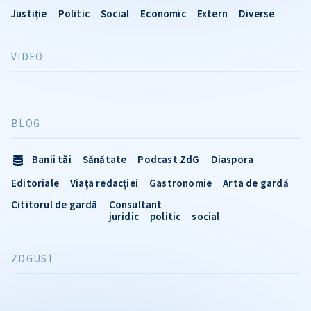
Justiție
Politic
Social
Economic
Extern
Diverse
VIDEO
BLOG
Banii tăi
Sănătate
Podcast ZdG
Diaspora
Editoriale
Viața redacției
Gastronomie
Arta de gardă
Cititorul de gardă
Consultant
juridic
politic
social
ZDGUST