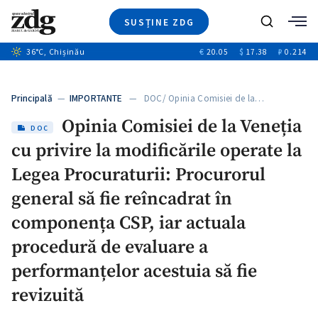
SUSȚINE ZDG
+5
Caută
+3
36
°C
, Chișinău
€
20.05
$
17.38
₽
0.214
Ştiri
+11
+4
Investigatii
Banii tăi
+6
Principală
—
IMPORTANTE
— DOC/ Opinia Comisiei de la…
Video
Opinia Comisiei de la Veneția
Special
DOC
cu privire la modificările operate la
Blog
+1
ZdGust
Legea Procuraturii: Procurorul
general să fie reîncadrat în
componența CSP, iar actuala
procedură de evaluare a
performanțelor acestuia să fie
revizuită