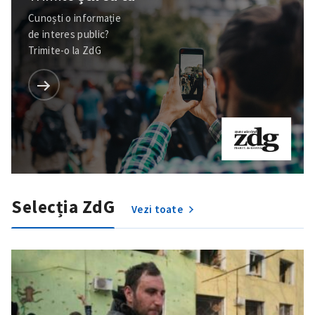
Cunoști o informație
de interes public?
Trimite-o la ZdG
Selecția ZdG
Vezi toate