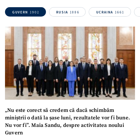
GUVERN
1902
RUSIA
1886
UCRAINA
1661
„Nu este corect să credem că dacă schimbăm
miniștrii o dată la șase luni, rezultatele vor fi bune.
Nu vor fi”. Maia Sandu, despre activitatea noului
SUSȚINE
Guvern