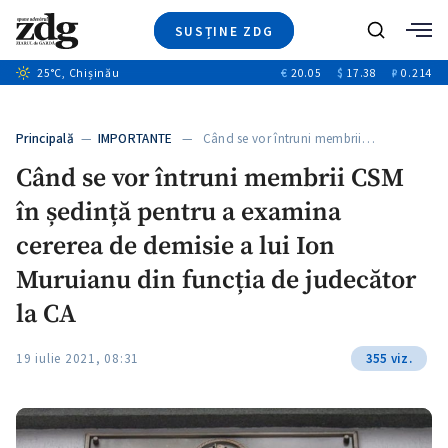
SUSȚINE ZDG
+8
Caută
+4
25
°C
, Chișinău
€
20.05
$
17.38
₽
0.214
Ştiri
+12
+1
+1
Investigatii
Banii tăi
+5
Principală
—
IMPORTANTE
— Când se vor întruni membrii…
Video
Când se vor întruni membrii CSM
Special
în ședință pentru a examina
Blog
ZdGust
cererea de demisie a lui Ion
Muruianu din funcția de judecător
la CA
19 iulie 2021, 08:31
355 viz.