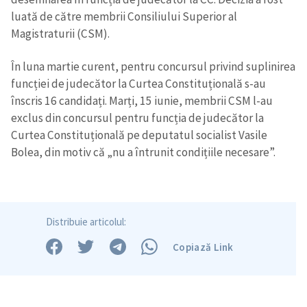
luată de către membrii Consiliului Superior al
Magistraturii (CSM).
În luna martie curent, pentru concursul privind suplinirea
Trimite o informație
Despre ZdG
funcției de judecător la Curtea Constituțională s-au
in English
на русском
înscris 16 candidați. Marți, 15 iunie, membrii CSM l-au
exclus din concursul pentru funcția de judecător la
Curtea Constituțională pe deputatul socialist Vasile
Bolea, din motiv că „nu a întrunit condițiile necesare”.
Distribuie articolul:
Copiază Link