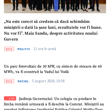
„Nu este corect să credem că dacă schimbăm
miniștrii o dată la șase luni, rezultatele vor fi bune.
Nu vor fi”. Maia Sandu, despre activitatea noului
Guvern
11 ore în urmă
NOU
POLITIC
Un parc fotovoltaic de 30 MW, cu sistem de stocare de 60
MWh, va fi construit la Vadul lui Vodă
5 august 2026, 10:58
NOU
SOCIAL
Ședința Guvernului: Un colegiu cu predare în
LIVE
limba română urmează a fi deschis la Comrat. Miniștrii au
SUSȚINE
aprobat înființarea Instituției Publice Colegiul Moldo-Turc