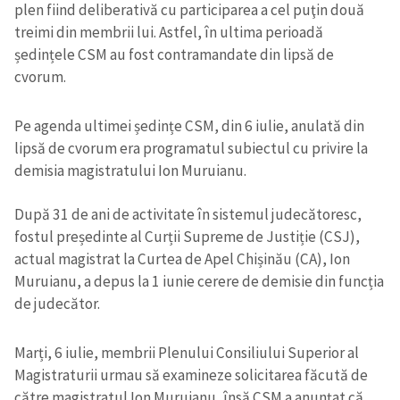
plen fiind deliberativă cu participarea a cel puţin două
treimi din membrii lui. Astfel, în ultima perioadă
ședințele CSM au fost contramandate din lipsă de
cvorum.
Pe agenda ultimei ședințe CSM, din 6 iulie, anulată din
lipsă de cvorum era programatul subiectul cu privire la
demisia magistratului Ion Muruianu.
După 31 de ani de activitate în sistemul judecătoresc,
fostul președinte al Curții Supreme de Justiție (CSJ),
actual magistrat la Curtea de Apel Chișinău (CA), Ion
Muruianu, a depus la 1 iunie cerere de demisie din funcția
de judecător.
Marți, 6 iulie, membrii Plenului Consiliului Superior al
Magistraturii urmau să examineze solicitarea făcută de
către magistratul Ion Muruianu, însă CSM a anunțat că