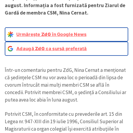
august. Informația a fost furnizată pentru Ziarul de
Gardă de membra CSM, Nina Cernat.
Urmărește
ZdG
în Google News
Adaugă
ZdG
ca sursă preferată
Într-un comentariu pentru ZdG, Nina Cernat a menționat
că ședințele CSM nu vor avea loc o perioadă din lipsa de
cvorum întrucât mai mulți membri CSM se află în
concedii. Potrivit membrei CSM, o ședință a Consiliului ar
putea avea loc abia în luna august.
Potrivit CSM, în conformitate cu prevederile art. 15 din
Legea nr. 947-XIII din 19 iulie 1996, Consiliul Superior al
Magisraturii ca organ colegial îşi exercită atribuţiile în