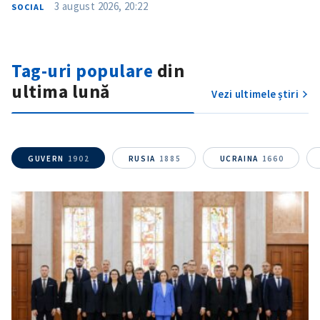
3 august 2026, 20:22
SOCIAL
CONTACT SURSĂ
Tag-uri populare
din
Sursă anonimă
ultima lună
Vezi ultimele știri
Nume
+ Numele meu
Email
+ Emailul meu
GUVERN
1902
RUSIA
1885
UCRAINA
1660
Telefon
+ Telefon personal
Am citit și sunt de
acord cu
politica de
confidențialitate
.
TRIMITE ȘTIREA