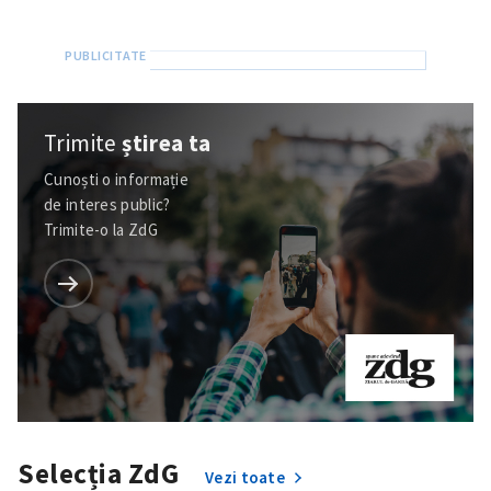
Trimite
știrea ta
Cunoști o informație
de interes public?
Trimite-o la ZdG
Selecția ZdG
Vezi toate