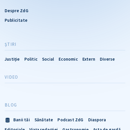
Despre ZdG
Publicitate
ŞTIRI
Justiție
Politic
Social
Economic
Extern
Diverse
VIDEO
BLOG
Banii tăi
Sănătate
Podcast ZdG
Diaspora
Editoriale
Viața redacției
Gastronomie
Arta de gardă