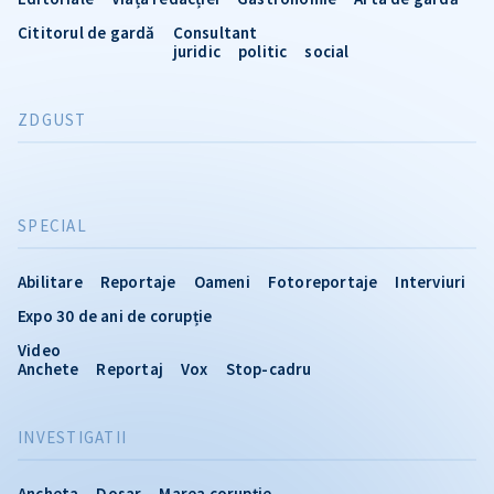
Cititorul de gardă
Consultant
juridic
politic
social
ZDGUST
SPECIAL
Abilitare
Reportaje
Oameni
Fotoreportaje
Interviuri
Expo 30 de ani de corupție
Video
Anchete
Reportaj
Vox
Stop-cadru
INVESTIGATII
Ancheta
Dosar
Marea corupție