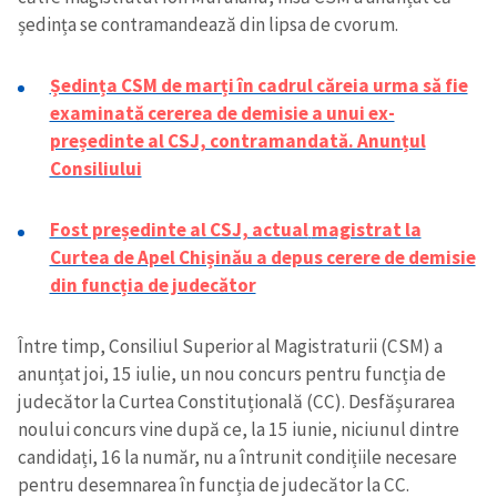
ședința se contramandează din lipsa de cvorum.
Ședința CSM de marți în cadrul căreia urma să fie
examinată cererea de demisie a unui ex-
președinte al CSJ, contramandată. Anunțul
Consiliului
Fost președinte al CSJ, actual
magistrat la
Curtea de Apel Chișinău a depus cerere de demisie
din funcția de judecător
Între timp, Consiliul Superior al Magistraturii (CSM) a
anunțat joi, 15 iulie, un nou concurs pentru funcția de
judecător la Curtea Constituțională (CC). Desfășurarea
noului concurs vine după ce, la 15 iunie, niciunul dintre
candidați, 16 la număr, nu a întrunit condițiile necesare
pentru desemnarea în funcția de judecător la CC.