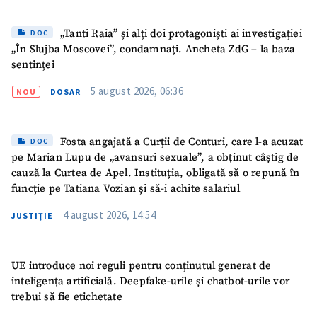
„Tanti Raia” și alți doi protagoniști ai investigației
DOC
„În Slujba Moscovei”, condamnați. Ancheta ZdG – la baza
sentinței
5 august 2026, 06:36
NOU
DOSAR
ȘTIREA MEA
Fosta angajată a Curții de Conturi, care l-a acuzat
DOC
pe Marian Lupu de „avansuri sexuale”, a obținut câștig de
Titlu știre
+ Adaugă titlu
cauză la Curtea de Apel. Instituția, obligată să o repună în
funcție pe Tatiana Vozian și să-i achite salariul
Fotografie
+ Încarcă imagine
4 august 2026, 14:54
JUSTIȚIE
Link media
+ Link media
UE introduce noi reguli pentru conținutul generat de
inteligența artificială. Deepfake-urile și chatbot-urile vor
trebui să fie etichetate
Mesajul știrei
+ Mesajul știrei