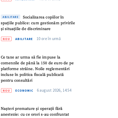
meu
rsonal
Socializarea copiilor în
ABILITARE
spațiile publice: cum gestionăm privirile
și situațiile de discriminare
ord cu
politica de
10 ore în urmă
NOU
ABILITARE
IREA
Ce taxe ar urma să fie impuse la
comenzile de până la 150 de euro de pe
platforme străine. Noile reglementări
incluse în politica fiscală publicată
pentru consultări
6 august 2026, 14:54
NOU
ECONOMIC
Nașteri premature și operații fără
anestezie: cu ce orori s-au confruntat