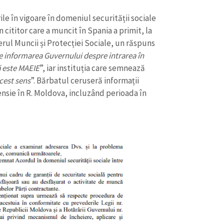
ile în vigoare în domeniul securității sociale
 cititor care a muncit în Spania a primit, la
rul Muncii și Protecției Sociale, un răspuns
e informarea Guvernului despre intrarea în
ă este MAEIE
”, iar instituția care semnează
acest sens
”. Bărbatul ceruseră informații
ensie în R. Moldova, incluzând perioada în
CONTACT SURSĂ
Sursă anonimă
+ Adaugă titlu
Nume
+ Numele 
+ Încarcă imagine