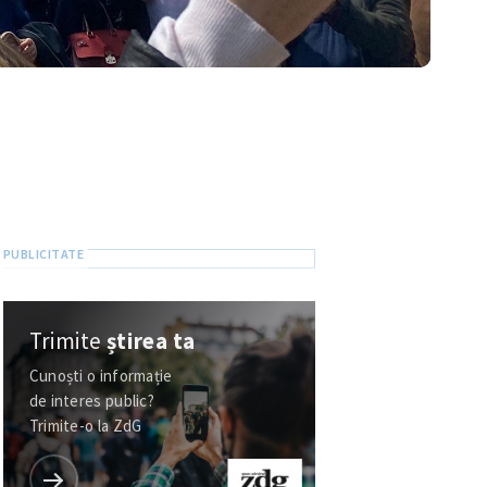
Trimite
știrea ta
Cunoști o informație
de interes public?
Trimite-o la ZdG