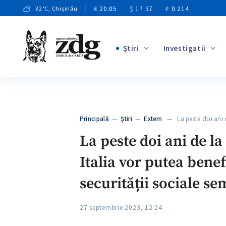
€
20.05
$
17.37
₽
0.214
32
°C
, Chișinău
Ştiri
Investigatii
+3
+1
+11
+6
Principală
—
Ştiri
—
Extern
— La peste doi ani
+4
La peste doi ani de l
Italia vor putea benef
securității sociale s
27 septembrie 2023, 12:24