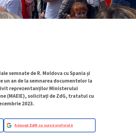
iale semnate de R. Moldova cu Spania și
ste un an de la semnarea documentelor la
rivit reprezentanților Ministerului
ne (MAEIE), solicitați de ZdG, tratatul cu
 decembrie 2023.
Adaugă
ZdG
ca sursă preferată