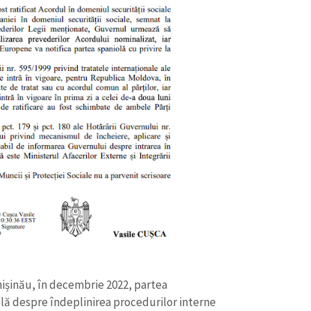
Email
+ Emailul 
+ Link media
Telefon
+ Telefon pe
Am citit și sunt de ac
+ Mesajul știrei
confidențialitate
.
TRIMITE ȘT
hișinău, în decembrie 2022, partea
lă despre îndeplinirea procedurilor interne