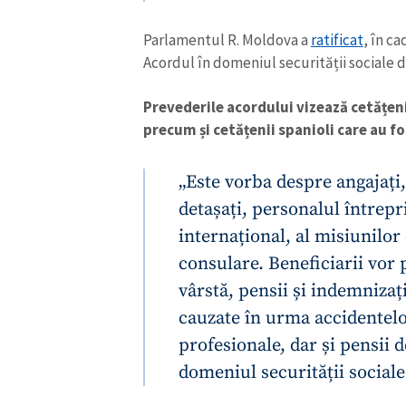
Parlamentul R. Moldova a
ratificat
, în c
Acordul în domeniul securității sociale d
Prevederile acordului vizează cetățen
precum și cetățenii spanioli care au fo
„Este vorba despre angajați
detașați, personalul întrepr
internațional, al misiunilor
consulare. Beneficiarii vor 
vârstă, pensii și indemnizați
cauzate în urma accidentelo
profesionale, dar și pensii 
domeniul securității sociale