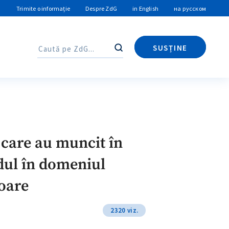
Trimite o informație
Despre ZdG
in English
на русском
SUSȚINE
Caută
Caută
 care au muncit în
rdul în domeniul
goare
2320 viz.