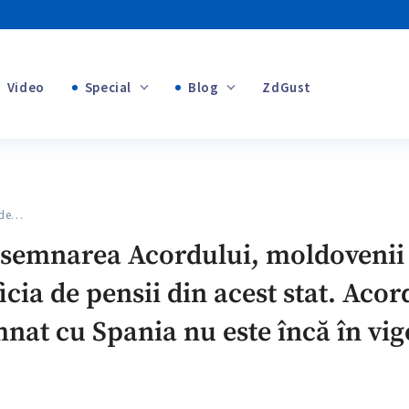
Video
Special
Blog
ZdGust
+1
Banii tăi
+1
 de…
+1
a semnarea Acordului, moldovenii
icia de pensii din acest stat. Aco
+1
emnat cu Spania nu este încă în vi