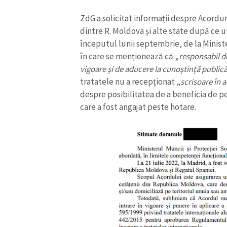
ZdG a solicitat informații despre Acordur
dintre R. Moldova și alte state după ce un
începutul lunii septembrie, de la Ministe
în care se menționează că „
responsabil d
vigoare și de aducere la cunoștință public
tratatele nu a recepționat „
scrisoare în 
despre posibilitatea de a beneficia de p
care a fost angajat peste hotare.
ȘTIREA MEA
Titlu știre
Fotografie