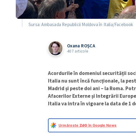
Sursa: Ambasada Republicii Moldova în Italia/Facebook
Oxana ROȘCA
407 articole
Acordurile în domeniul securității soc
Italia nu sunt încă funcționale, la pe
Madrid și peste doi ani – la Roma. Pot
Afacerilor Externe și Integrării Europe
Italia va intra în vigoare la data de 1
Urmărește
ZdG
în Google News