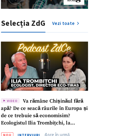
Selecția ZdG
Vezi toate
Va rămâne Chișinăul fără
VIDEO
apă? De ce seacă râurile în Europa și
de ce trebuie să economisim?
meu
Ecologistul Ilia Trombițchi, la
Podcast ZdCe
4 ore în urmă
NOU
INTERVIURI