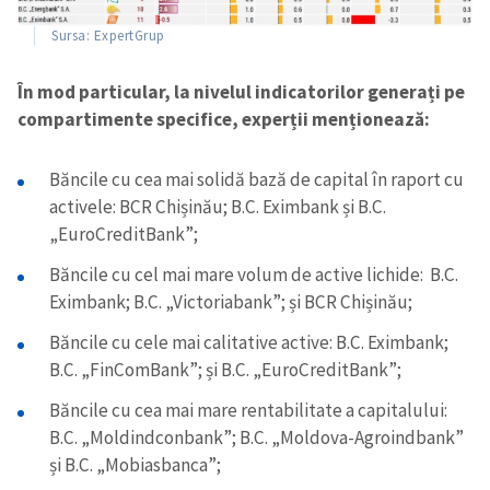
Sursa: ExpertGrup
În mod particular, la nivelul indicatorilor generați pe
compartimente specifice, experții menționează:
Băncile cu cea mai solidă bază de capital în raport cu
activele: BCR Chișinău; B.C. Eximbank și B.C.
„EuroCreditBank”;
Trimite o informație
Despre ZdG
Băncile cu cel mai mare volum de active lichide:
B.C.
in English
на русском
Eximbank; B.C. „Victoriabank”; și BCR Chișinău;
Băncile cu cele mai calitative active: B.C. Eximbank;
B.C. „FinComBank”; și B.C. „EuroCreditBank”;
Băncile cu cea mai mare rentabilitate a capitalului:
B.C. „Moldindconbank”; B.C. „Moldova-Agroindbank”
și B.C. „Mobiasbanca”;