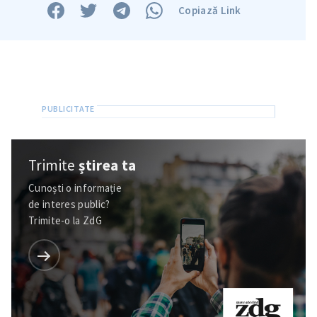
Copiază Link
Trimite
știrea ta
Cunoști o informație
de interes public?
Trimite-o la ZdG