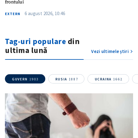
frontului
Telefon
+ Telefon personal
6 august 2026, 10:46
EXTERN
Am citit și sunt de
acord cu
politica de
confidențialitate
.
Tag-uri populare
din
TRIMITE ȘTIREA
ultima lună
Vezi ultimele știri
GUVERN
1903
RUSIA
1887
UCRAINA
1662