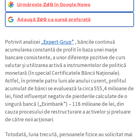
Urmărește
ZdG
în Google News
Adaugă
ZdG
ca sursă preferată
Potrivit analizei
„Expert-Grup”
, băncile continuă
acumularea constantă de profit în baza unei marje
bancare consistente, a unor diferențe pozitive de curs
valutar și utilizarea activă a instrumentelor de politică
monetară (în special Certificatele Băncii Naționale).
Astfel, în primele patru luni ale anului curent, profitul
acumulat de bănci se evaluează la circa 555,4 milioane de
lei, fiind influențat negativ de pierderile calculate de o
singură bancă („Eximbank”) – 118 milioane de lei, din
cauza procesului de restructurare a activelor și preluare
de către noii acționari.
Totodată, luna trecută, persoanele fizice au solicitat mai