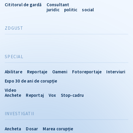
Cititorul de gardă
Consultant
juridic
politic
social
ZDGUST
SPECIAL
Abilitare
Reportaje
Oameni
Fotoreportaje
Interviuri
Expo 30 de ani de corupție
Video
Anchete
Reportaj
Vox
Stop-cadru
INVESTIGATII
Ancheta
Dosar
Marea corupție