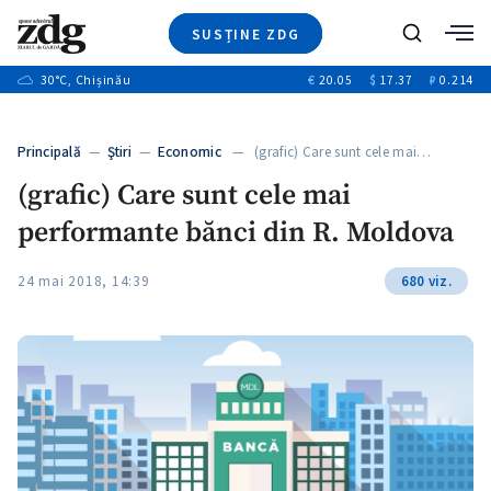
SUSȚINE ZDG
+3
Caută
+1
30
°C
, Chișinău
€
20.05
$
17.37
₽
0.214
Ştiri
+9
+4
Investigatii
Banii tăi
+1
+5
Principală
—
Ştiri
—
Economic
— (grafic) Care sunt cele mai…
Video
+1
(grafic) Care sunt cele mai
Special
performante bănci din R. Moldova
Blog
+1
ZdGust
24 mai 2018, 14:39
680 viz.
+1