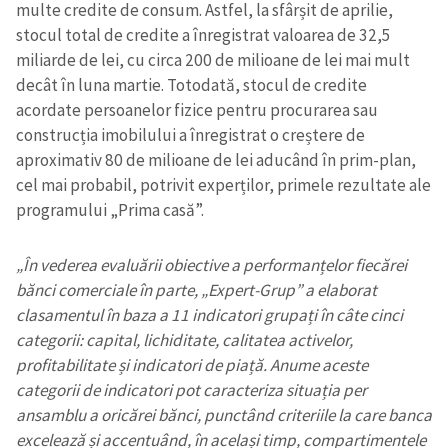
multe credite de consum. Astfel, la sfârșit de aprilie,
stocul total de credite a înregistrat valoarea de 32,5
miliarde de lei, cu circa 200 de milioane de lei mai mult
decât în luna martie. Totodată, stocul de credite
acordate persoanelor fizice pentru procurarea sau
construcția imobilului a înregistrat o creștere de
aproximativ 80 de milioane de lei aducând în prim-plan,
cel mai probabil, potrivit experților, primele rezultate ale
programului „Prima casă”.
„În vederea evaluării obiective a performanțelor fiecărei
bănci comerciale în parte, „Expert-Grup” a elaborat
clasamentul în baza a 11 indicatori grupați în câte cinci
categorii: capital, lichiditate, calitatea activelor,
profitabilitate și indicatori de piață. Anume aceste
categorii de indicatori pot caracteriza situația per
ansamblu a oricărei bănci, punctând criteriile la care banca
excelează și accentuând, în același timp, compartimentele