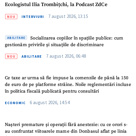
Ecologistul Ilia Trombițchi, la Podcast ZdCe
7 august 2026, 13:15
Fotografie
NOU
INTERVIURI
+ Încarcă imagine
Link media
+ Link media
Socializarea copiilor în spațiile publice: cum
ABILITARE
gestionăm privirile și situațiile de discriminare
7 august 2026, 06:48
NOU
ABILITARE
Mesajul știrei
+ Mesajul știrei
Ce taxe ar urma să fie impuse la comenzile de până la 150
CONTACT SURSĂ
de euro de pe platforme străine. Noile reglementări incluse
în politica fiscală publicată pentru consultări
Sursă anonimă
6 august 2026, 14:54
ECONOMIC
Nume
+ Numele meu
Nașteri premature și operații fără anestezie: cu ce orori s-
Email
+ Emailul meu
au confruntat viitoarele mame din Donbasul aflat pe linia