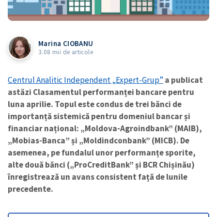
Marina CIOBANU
3.08 mii de articole
Centrul Analitic Independent „Expert-Grup”
a publicat
astăzi Clasamentul performanței bancare pentru
luna aprilie. Topul este condus de trei bănci de
importanță sistemică pentru domeniul bancar și
financiar național: „Moldova-Agroindbank” (MAIB),
„Mobias-Banca” și „Moldindconbank” (MICB). De
asemenea, pe fundalul unor performanțe sporite,
alte două bănci („ProCreditBank” și BCR Chișinău)
înregistrează un avans consistent față de lunile
precedente.