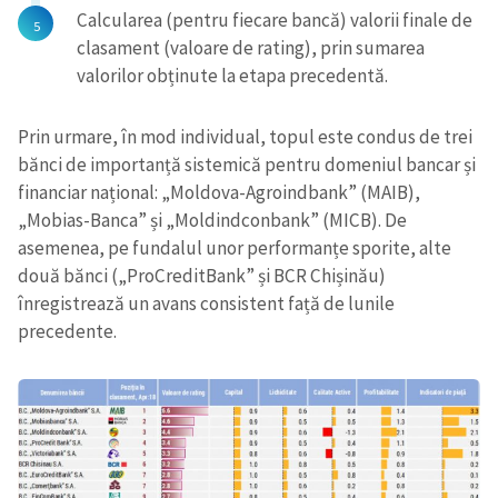
Calcularea (pentru fiecare bancă) valorii finale de
clasament (valoare de rating), prin sumarea
valorilor obținute la etapa precedentă.
Prin urmare, în mod individual, topul este condus de trei
bănci de importanță sistemică pentru domeniul bancar și
financiar național: „Moldova-Agroindbank” (MAIB),
„Mobias-Banca” și „Moldindconbank” (MICB). De
asemenea, pe fundalul unor performanțe sporite, alte
două bănci („ProCreditBank” și BCR Chișinău)
înregistrează un avans consistent față de lunile
precedente.