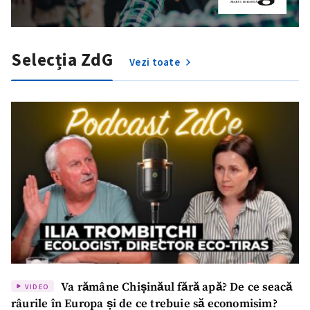
Selecția ZdG
Vezi toate
ȘTIREA MEA
Va rămâne Chișinăul fără apă? De ce seacă
VIDEO
râurile în Europa și de ce trebuie să economisim?
Titlu știre
+ Adaugă titlu