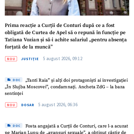
Prima reacție a Curții de Conturi după ce a fost
obligată de Curtea de Apel să o repună în funcție pe
Tatiana Vozian și să-i achite salariul „pentru absența
forțată de la muncă”
5 august 2026, 09:12
NOU
JUSTIȚIE
„Tanti Raia” și alți doi protagoniști ai investigației
DOC
„În Slujba Moscovei”, condamnați. Ancheta ZdG – la baza
sentinței
5 august 2026, 06:36
NOU
DOSAR
Fosta angajată a Curții de Conturi, care l-a acuzat
DOC
pe Marian Lupu de „avansuri sexuale”, a obținut câștig de