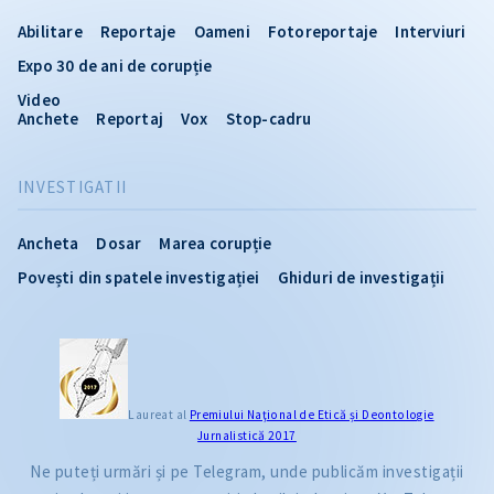
Abilitare
Reportaje
Oameni
Fotoreportaje
Interviuri
Expo 30 de ani de corupție
Video
Anchete
Reportaj
Vox
Stop-cadru
INVESTIGATII
Ancheta
Dosar
Marea corupție
Povești din spatele investigației
Ghiduri de investigații
Laureat al
Premiului Naţional de Etică și Deontologie
Jurnalistică 2017
Ne puteți urmări și pe Telegram, unde publicăm investigații