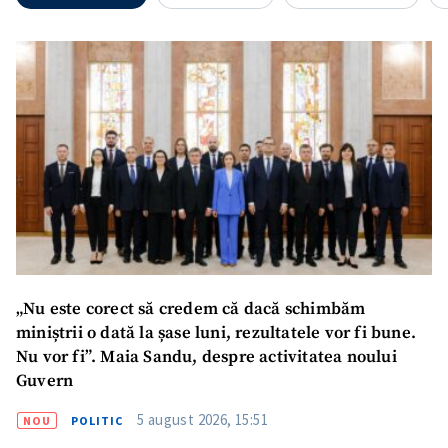
Link media
+ Link media
Mesajul știrei
+ Mesajul știrei
CONTACT SURSĂ
Sursă anonimă
Nume
+ Numele meu
Email
+ Emailul meu
„Nu este corect să credem că dacă schimbăm
miniștrii o dată la șase luni, rezultatele vor fi bune.
Nu vor fi”. Maia Sandu, despre activitatea noului
Telefon
+ Telefon personal
Guvern
Am citit și sunt de
5 august 2026, 15:51
NOU
POLITIC
acord cu
politica de