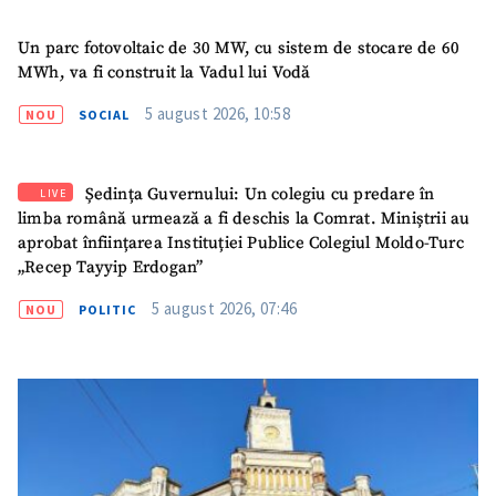
confidențialitate
.
Un parc fotovoltaic de 30 MW, cu sistem de stocare de 60
TRIMITE ȘTIREA
MWh, va fi construit la Vadul lui Vodă
5 august 2026, 10:58
NOU
SOCIAL
Ședința Guvernului: Un colegiu cu predare în
LIVE
limba română urmează a fi deschis la Comrat. Miniștrii au
aprobat înființarea Instituției Publice Colegiul Moldo-Turc
„Recep Tayyip Erdogan”
5 august 2026, 07:46
NOU
POLITIC