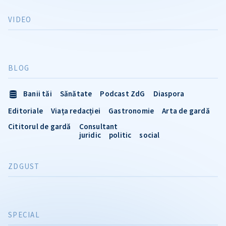
VIDEO
BLOG
Banii tăi
Sănătate
Podcast ZdG
Diaspora
Editoriale
Viața redacției
Gastronomie
Arta de gardă
Cititorul de gardă
Consultant
juridic
politic
social
ZDGUST
SPECIAL