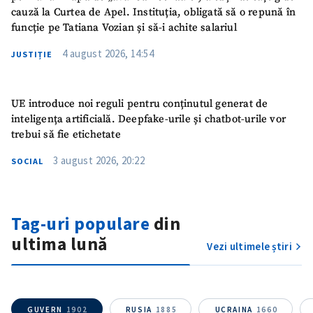
cauză la Curtea de Apel. Instituția, obligată să o repună în
funcție pe Tatiana Vozian și să-i achite salariul
4 august 2026, 14:54
JUSTIȚIE
UE introduce noi reguli pentru conținutul generat de
inteligența artificială. Deepfake-urile și chatbot-urile vor
trebui să fie etichetate
3 august 2026, 20:22
SOCIAL
ȘTIREA MEA
Tag-uri populare
din
Titlu știre
+ Adaugă titlu
ultima lună
Vezi ultimele știri
Fotografie
+ Încarcă imagine
GUVERN
1902
RUSIA
1885
UCRAINA
1660