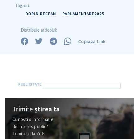
Tag-uri:
DORIN RECEAN
PARLAMENTARE2025
Distribuie articolul:
Copiază Link
Trimite
știrea ta
Trimite o informație
Despre ZdG
in English
на русском
Cunoști o informație
de interes public?
Trimite-o la ZdG