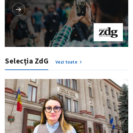
Selecția ZdG
Vezi toate