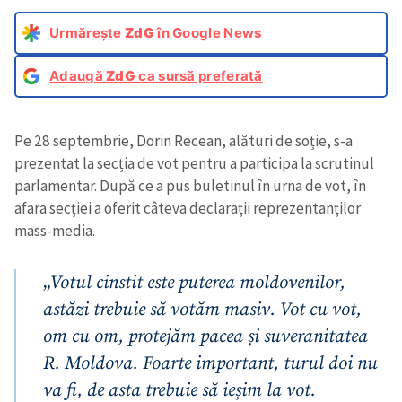
Urmărește
ZdG
în Google News
Adaugă
ZdG
ca sursă preferată
Pe 28 septembrie, Dorin Recean, alături de soție, s-a
prezentat la secția de vot pentru a participa la scrutinul
parlamentar. După ce a pus buletinul în urna de vot, în
afara secției a oferit câteva declarații reprezentanților
mass-media.
„
Votul cinstit este puterea moldovenilor,
astăzi trebuie să votăm masiv. Vot cu vot,
om cu om, protejăm pacea și suveranitatea
R. Moldova. Foarte important, turul doi nu
va fi, de asta trebuie să ieșim la vot.