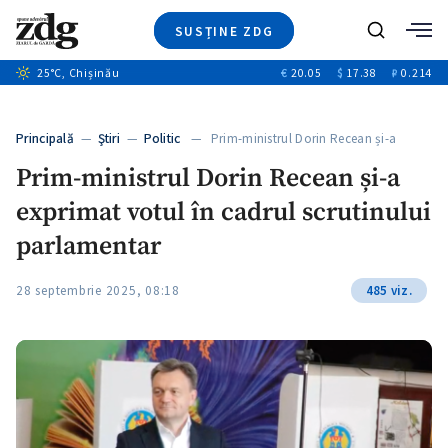
SUSȚINE ZDG
+8
Caută
+4
25
°C
, Chișinău
€
20.05
$
17.38
₽
0.214
Ştiri
+12
+1
+1
Investigatii
Banii tăi
+5
Principală
—
Ştiri
—
Politic
— Prim-ministrul Dorin Recean și-a
Video
exprimat…
Prim-ministrul Dorin Recean și-a
Special
exprimat votul în cadrul scrutinului
Blog
ZdGust
parlamentar
28 septembrie 2025, 08:18
485 viz.