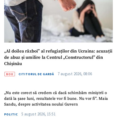
Mesajul știrei
+ Mesajul știrei
CONTACT SURSĂ
Sursă anonimă
Nume
+ Numele meu
„Al doilea război” al refugiaților din Ucraina: acuzații
de abuz și umilire la Centrul „Constructorul” din
Email
+ Emailul meu
Chișinău
7 august 2026, 08:06
Telefon
+ Telefon personal
NOU
CITITORUL DE GARDĂ
Am citit și sunt de
acord cu
politica de
„Nu este corect să credem că dacă schimbăm miniștrii o
confidențialitate
.
dată la șase luni, rezultatele vor fi bune. Nu vor fi”. Maia
Sandu, despre activitatea noului Guvern
TRIMITE ȘTIREA
5 august 2026, 15:51
POLITIC