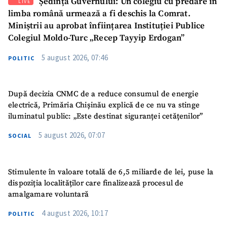
Ședința Guvernului: Un colegiu cu predare în
LIVE
limba română urmează a fi deschis la Comrat.
Miniștrii au aprobat înființarea Instituției Publice
Colegiul Moldo-Turc „Recep Tayyip Erdogan”
5 august 2026, 07:46
POLITIC
După decizia CNMC de a reduce consumul de energie
electrică, Primăria Chișinău explică de ce nu va stinge
iluminatul public: „Este destinat siguranței cetățenilor”
5 august 2026, 07:07
SOCIAL
Stimulente în valoare totală de 6,5 miliarde de lei, puse la
dispoziția localităților care finalizează procesul de
amalgamare voluntară
4 august 2026, 10:17
POLITIC