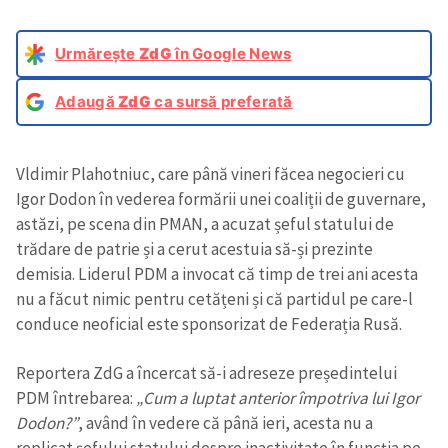
Urmărește
ZdG
în Google News
Adaugă
ZdG
ca sursă preferată
Vldimir Plahotniuc, care până vineri făcea negocieri cu
Igor Dodon în vederea formării unei coaliții de guvernare,
astăzi, pe scena din PMAN, a acuzat șeful statului de
trădare de patrie și a cerut acestuia să-și prezinte
demisia. Liderul PDM a invocat că timp de trei ani acesta
nu a făcut nimic pentru cetățeni și că partidul pe care-l
conduce neoficial este sponsorizat de Federația Rusă.
Reportera ZdG a încercat să-i adreseze președintelui
PDM întrebarea:
„Cum a luptat anterior împotriva lui Igor
Dodon?”
, având în vedere că până ieri, acesta nu a
replicat șefului statului despre inactivitate în funcția pe