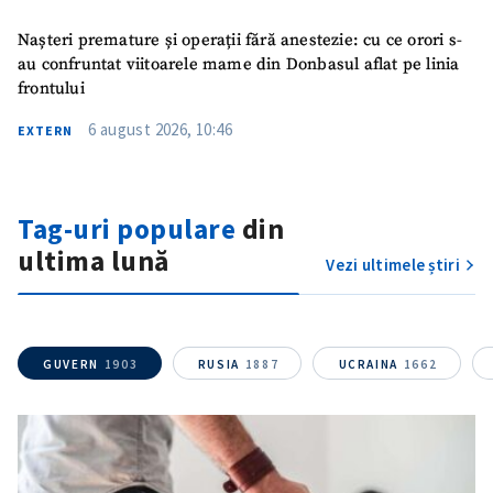
Nașteri premature și operații fără anestezie: cu ce orori s-
au confruntat viitoarele mame din Donbasul aflat pe linia
frontului
6 august 2026, 10:46
EXTERN
Tag-uri populare
din
ȘTIREA MEA
ultima lună
Vezi ultimele știri
Titlu știre
+ Adaugă titlu
Fotografie
+ Încarcă imagine
GUVERN
1903
RUSIA
1887
UCRAINA
1662
Link media
+ Link media