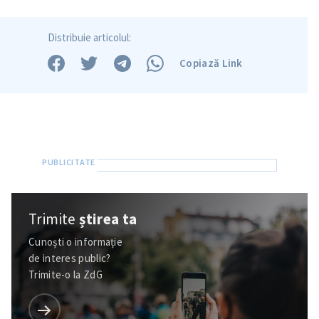
Distribuie articolul:
Copiază Link
Trimite
știrea ta
Trimite o informație
Despre ZdG
in English
на русском
Cunoști o informație
de interes public?
Trimite-o la ZdG