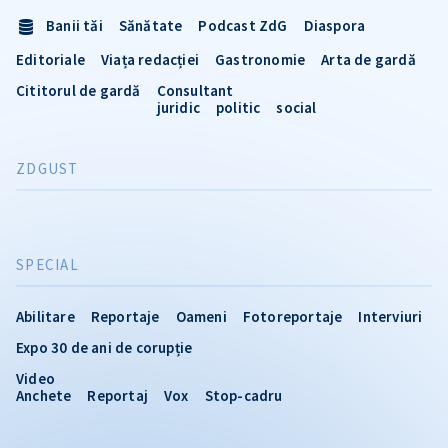
Banii tăi
Sănătate
Podcast ZdG
Diaspora
Editoriale
Viața redacției
Gastronomie
Arta de gardă
Cititorul de gardă
Consultant
juridic
politic
social
ZDGUST
SPECIAL
Abilitare
Reportaje
Oameni
Fotoreportaje
Interviuri
Expo 30 de ani de corupție
Video
Anchete
Reportaj
Vox
Stop-cadru