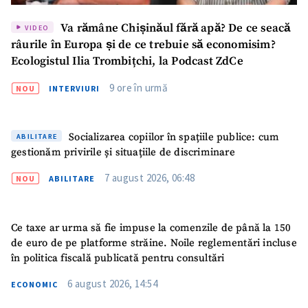
Va rămâne Chișinăul fără apă? De ce seacă
VIDEO
râurile în Europa și de ce trebuie să economisim?
Ecologistul Ilia Trombițchi, la Podcast ZdCe
9 ore în urmă
NOU
INTERVIURI
Socializarea copiilor în spațiile publice: cum
ABILITARE
gestionăm privirile și situațiile de discriminare
7 august 2026, 06:48
NOU
ABILITARE
Ce taxe ar urma să fie impuse la comenzile de până la 150
de euro de pe platforme străine. Noile reglementări incluse
în politica fiscală publicată pentru consultări
6 august 2026, 14:54
ECONOMIC