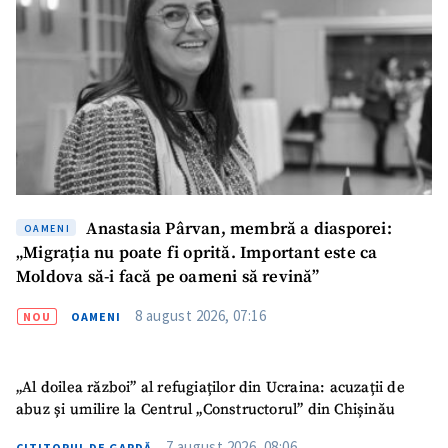
Mesajul știrei
+ Mesajul știrei
CONTACT SURSĂ
Sursă anonimă
Nume
+ Numele meu
Email
+ Emailul meu
Anastasia Pârvan, membră a diasporei:
OAMENI
„Migrația nu poate fi oprită. Important este ca
Telefon
Moldova să-i facă pe oameni să revină”
+ Telefon personal
8 august 2026, 07:16
NOU
OAMENI
Am citit și sunt de
acord cu
politica de
confidențialitate
.
„Al doilea război” al refugiaților din Ucraina: acuzații de
TRIMITE ȘTIREA
abuz și umilire la Centrul „Constructorul” din Chișinău
7 august 2026, 08:06
CITITORUL DE GARDĂ