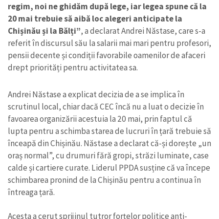
regim, noi ne ghidăm după lege, iar legea spune că la
20 mai trebuie să aibă loc alegeri anticipate la
Chișinău și la Bălți”
, a declarat Andrei Năstase, care s-a
referit în discursul său la salarii mai mari pentru profesori,
pensii decente și condiții favorabile oamenilor de afaceri
drept priorități pentru activitatea sa.
Andrei Năstase a explicat decizia de a se implica în
scrutinul local, chiar dacă CEC încă nu a luat o decizie în
favoarea organizării acestuia la 20 mai, prin faptul că
lupta pentru a schimba starea de lucruri în țară trebuie să
înceapă din Chișinău. Năstase a declarat că-și dorește „un
oraș normal”, cu drumuri fără gropi, străzi luminate, case
calde și cartiere curate. Liderul PPDA susține că va începe
schimbarea pronind de la Chișinău pentru a continua în
întreaga țară.
Acesta a cerut sprijinul tutror forțelor politice anti-