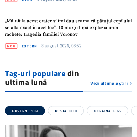
„Mă uit la acest crater și îmi dau seama că pătuțul copilului
se afla exact în acel loc”. 10 morți după explozia unei
rachete: tragedia familiei Voronov
8 august 2026, 08:52
NOU
EXTERN
ȘTIREA MEA
Tag-uri populare
din
Titlu știre
+ Adaugă titlu
ultima lună
Vezi ultimele știri
Fotografie
+ Încarcă imagine
Link media
GUVERN
1904
RUSIA
1888
UCRAINA
1665
+ Link media