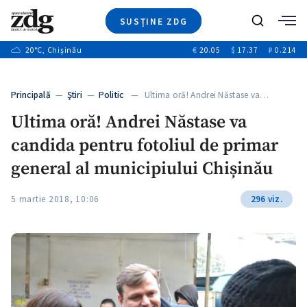
SUSȚINE ZDG
Caută
+2
20
°C
, Chișinău
€
20.05
$
17.37
₽
0.214
Ştiri
+6
+3
Investigatii
Banii tăi
+2
Principală
—
Ştiri
—
Politic
— Ultima oră! Andrei Năstase va…
Video
+1
+1
Ultima oră! Andrei Năstase va
Special
candida pentru fotoliul de primar
Blog
+2
ZdGust
general al municipiului Chișinău
+1
5 martie 2018, 10:06
296 viz.