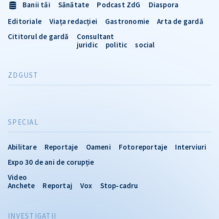
Banii tăi
Sănătate
Podcast ZdG
Diaspora
Editoriale
Viața redacției
Gastronomie
Arta de gardă
Cititorul de gardă
Consultant
juridic
politic
social
ZDGUST
SPECIAL
Abilitare
Reportaje
Oameni
Fotoreportaje
Interviuri
Expo 30 de ani de corupție
Video
Anchete
Reportaj
Vox
Stop-cadru
INVESTIGATII