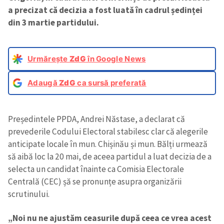
a precizat că decizia a fost luată în cadrul ședinței
din 3 martie partidului.
Urmărește
ZdG
în Google News
Adaugă
ZdG
ca sursă preferată
Președintele PPDA, Andrei Năstase, a declarat că
prevederile Codului Electoral stabilesc clar că alegerile
anticipate locale în mun. Chișinău și mun. Bălți urmează
să aibă loc la 20 mai, de aceea partidul a luat decizia de a
selecta un candidat înainte ca Comisia Electorale
Centrală (CEC) șă se pronunțe asupra organizării
scrutinului.
„Noi nu ne ajustăm ceasurile după ceea ce vrea acest