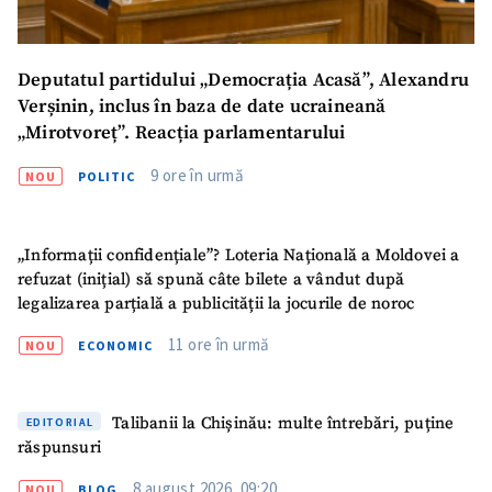
Deputatul partidului „Democrația Acasă”, Alexandru
Verșinin, inclus în baza de date ucraineană
„Mirotvoreț”. Reacția parlamentarului
9 ore în urmă
NOU
POLITIC
„Informații confidențiale”? Loteria Națională a Moldovei a
refuzat (inițial) să spună câte bilete a vândut după
legalizarea parțială a publicității la jocurile de noroc
11 ore în urmă
NOU
ECONOMIC
Talibanii la Chișinău: multe întrebări, puține
EDITORIAL
răspunsuri
8 august 2026, 09:20
NOU
BLOG