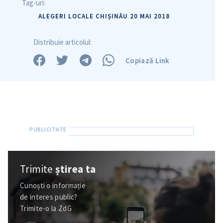
Tag-uri:
ALEGERI LOCALE CHIȘINĂU 20 MAI 2018
Distribuie articolul:
Copiază Link
Trimite o informație
Despre ZdG
in English
на русском
Trimite
știrea ta
Cunoști o informație
de interes public?
Trimite-o la ZdG