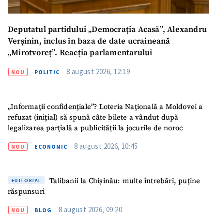
Deputatul partidului „Democrația Acasă”, Alexandru
Verșinin, inclus în baza de date ucraineană
„Mirotvoreț”. Reacția parlamentarului
8 august 2026, 12:19
NOU
POLITIC
„Informații confidențiale”? Loteria Națională a Moldovei a
refuzat (inițial) să spună câte bilete a vândut după
legalizarea parțială a publicității la jocurile de noroc
8 august 2026, 10:45
NOU
ECONOMIC
Talibanii la Chișinău: multe întrebări, puține
EDITORIAL
răspunsuri
8 august 2026, 09:20
NOU
BLOG