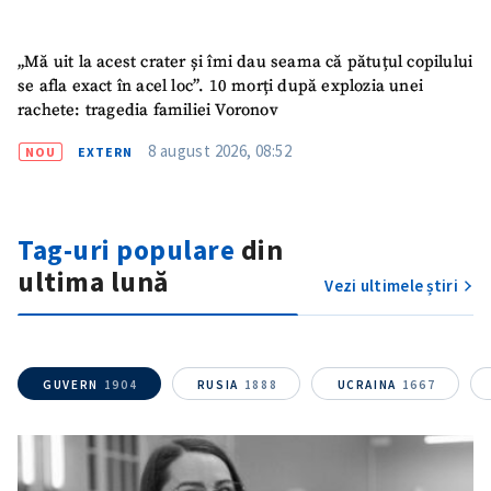
„Mă uit la acest crater și îmi dau seama că pătuțul copilului
se afla exact în acel loc”. 10 morți după explozia unei
rachete: tragedia familiei Voronov
8 august 2026, 08:52
NOU
EXTERN
Tag-uri populare
din
ultima lună
Vezi ultimele știri
GUVERN
1904
RUSIA
1888
UCRAINA
1667
ȘTIREA MEA