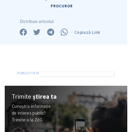
PROCUROR
Distribuie articolul:
Copiază Link
Trimite
știrea ta
Cunoști o informație
de interes public?
Trimite-o la ZdG