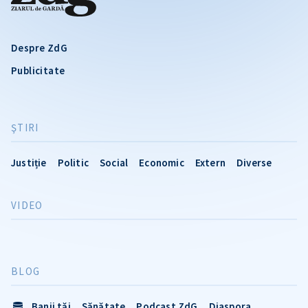
Despre ZdG
Publicitate
ŞTIRI
Justiție
Politic
Social
Economic
Extern
Diverse
VIDEO
BLOG
Banii tăi
Sănătate
Podcast ZdG
Diaspora