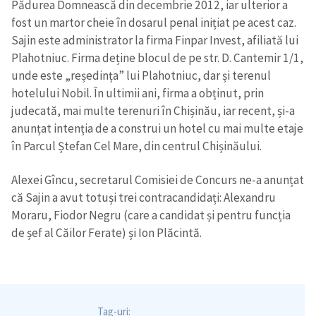
Pădurea Domnească din decembrie 2012, iar ulterior a
fost un martor cheie în dosarul penal inițiat pe acest caz.
Sajin este administrator la firma Finpar Invest, afiliată lui
Plahotniuc. Firma deține blocul de pe str. D. Cantemir 1/1,
unde este „reședința” lui Plahotniuc, dar și terenul
hotelului Nobil. În ultimii ani, firma a obținut, prin
judecată, mai multe terenuri în Chișinău, iar recent, și-a
anunțat intenția de a construi un hotel cu mai multe etaje
în Parcul Ștefan Cel Mare, din centrul Chișinăului.
Alexei Gîncu, secretarul Comisiei de Concurs ne-a anunțat
că Sajin a avut totuși trei contracandidați: Alexandru
Moraru, Fiodor Negru (care a candidat și pentru funcția
de șef al Căilor Ferate) și Ion Plăcintă.
Tag-uri: