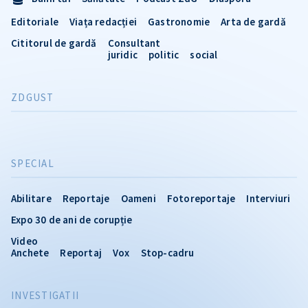
Editoriale
Viața redacției
Gastronomie
Arta de gardă
Cititorul de gardă
Consultant
juridic
politic
social
ZDGUST
SPECIAL
Abilitare
Reportaje
Oameni
Fotoreportaje
Interviuri
Expo 30 de ani de corupție
Video
Anchete
Reportaj
Vox
Stop-cadru
INVESTIGATII