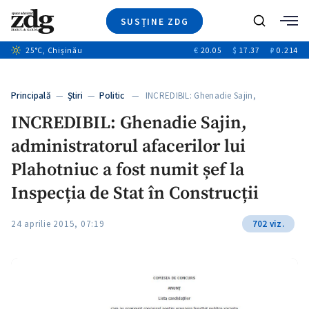
SUSȚINE ZDG
Caută
+1
25
°C
, Chișinău
€
20.05
$
17.37
₽
0.214
Ştiri
+6
+3
Investigatii
Banii tăi
+2
Principală
—
Ştiri
—
Politic
— INCREDIBIL: Ghenadie Sajin,
Video
administratorul afacerilor…
INCREDIBIL: Ghenadie Sajin,
Special
administratorul afacerilor lui
Blog
+1
ZdGust
Plahotniuc a fost numit șef la
Inspecția de Stat în Construcții
24 aprilie 2015, 07:19
702 viz.