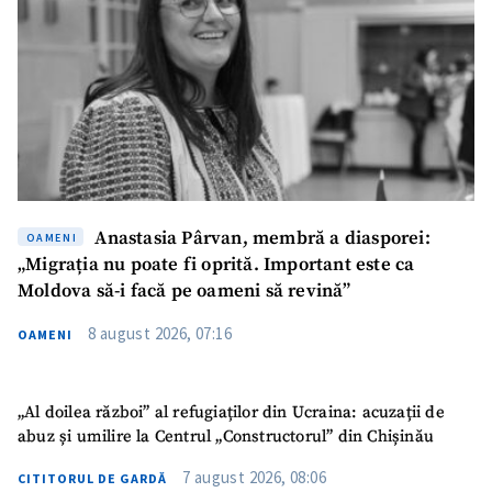
Titlu știre
+ Adaugă titlu
Fotografie
+ Încarcă imagine
Link media
+ Link media
Anastasia Pârvan, membră a diasporei:
OAMENI
Mesajul știrei
+ Mesajul știrei
„Migrația nu poate fi oprită. Important este ca
Moldova să-i facă pe oameni să revină”
CONTACT SURSĂ
8 august 2026, 07:16
OAMENI
Sursă anonimă
„Al doilea război” al refugiaților din Ucraina: acuzații de
Nume
+ Numele meu
abuz și umilire la Centrul „Constructorul” din Chișinău
7 august 2026, 08:06
Email
CITITORUL DE GARDĂ
+ Emailul meu