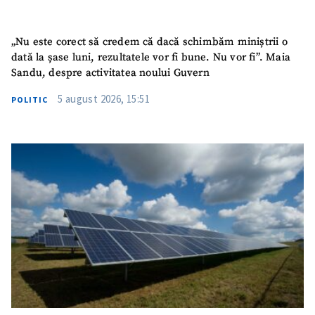
Telefon
+ Telefon personal
„Nu este corect să credem că dacă schimbăm miniștrii o
dată la șase luni, rezultatele vor fi bune. Nu vor fi”. Maia
Am citit și sunt de
Sandu, despre activitatea noului Guvern
acord cu
politica de
confidențialitate
.
5 august 2026, 15:51
POLITIC
TRIMITE ȘTIREA