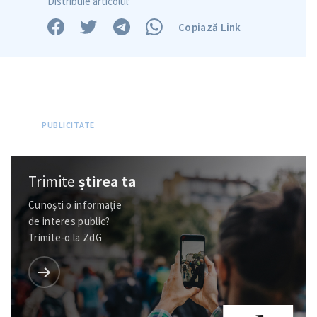
Distribuie articolul:
Copiază Link
Trimite
știrea ta
Cunoști o informație
de interes public?
Trimite-o la ZdG