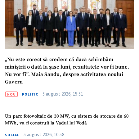
ȘTIREA MEA
Titlu știre
+ Adaugă titlu
Fotografie
+ Încarcă imagine
Link media
+ Link media
„Nu este corect să credem că dacă schimbăm
miniștrii o dată la șase luni, rezultatele vor fi bune.
Nu vor fi”. Maia Sandu, despre activitatea noului
Guvern
Mesajul știrei
+ Mesajul știrei
5 august 2026, 15:51
NOU
POLITIC
CONTACT SURSĂ
Sursă anonimă
Un parc fotovoltaic de 30 MW, cu sistem de stocare de 60
MWh, va fi construit la Vadul lui Vodă
Nume
+ Numele meu
5 august 2026, 10:58
SOCIAL