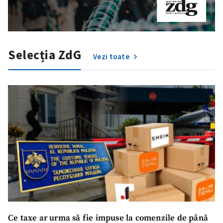
Selecția ZdG
Vezi toate
Trimite o informație
Despre ZdG
in English
на русском
Ce taxe ar urma să fie impuse la comenzile de până