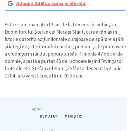
Adaugă
ZdG
ca sursă preferată
Astăzi sunt marcaţi 512 ani de la trecerea în nefiinţă a
Domnitorului Ştefan cel Mare şi Sfânt, care a rămas în
istorie datorită acţiunilor sale curajoase de apărare a ţării
şi integrităţii teritoriului condus, precum şi de promovare
a credinţei în rândul poporului său. Timp de 47 de ani de
domnie, acesta a purtat 48 de războaie ieşind învingător
în 44 din ele. Ştefan cel Mare şi Sfânt a decedat la 2 iulie
1504, la o vârstă trecută de 70 de ani.
Tag-uri:
DEPUTAŢI
MINIŞTRI