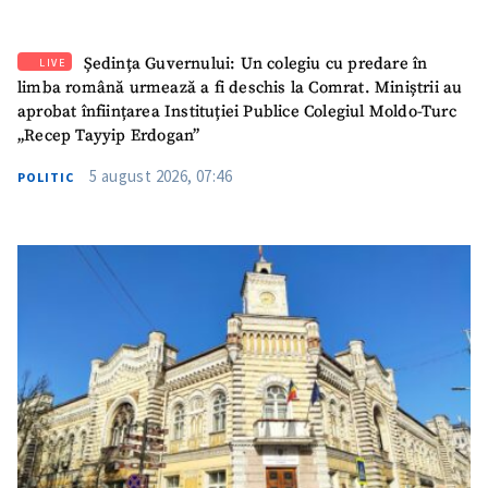
Email
+ Emailul meu
Ședința Guvernului: Un colegiu cu predare în
LIVE
limba română urmează a fi deschis la Comrat. Miniștrii au
Telefon
+ Telefon personal
aprobat înființarea Instituției Publice Colegiul Moldo-Turc
„Recep Tayyip Erdogan”
Am citit și sunt de
acord cu
politica de
5 august 2026, 07:46
POLITIC
confidențialitate
.
TRIMITE ȘTIREA