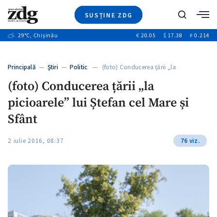
SUSȚINE ZDG
+4
Caută
+1
29
°C
, Chișinău
€
20.05
$
17.38
₽
0.214
Ştiri
+11
+8
Investigatii
Banii tăi
+4
Principală
—
Ştiri
—
Politic
— (foto) Conducerea țării „la
Video
picioarele”…
(foto) Conducerea țării „la
Special
picioarele” lui Ștefan cel Mare și
Blog
+1
ZdGust
Sfânt
2 iulie 2016, 08:37
76 viz.