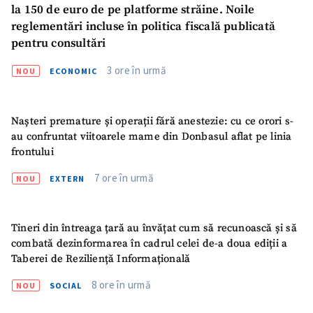
la 150 de euro de pe platforme străine. Noile
reglementări incluse în politica fiscală publicată
pentru consultări
3 ore în urmă
NOU
ECONOMIC
Nașteri premature și operații fără anestezie: cu ce orori s-
au confruntat viitoarele mame din Donbasul aflat pe linia
frontului
7 ore în urmă
NOU
EXTERN
Tineri din întreaga țară au învățat cum să recunoască și să
combată dezinformarea în cadrul celei de-a doua ediții a
Taberei de Reziliență Informațională
8 ore în urmă
NOU
SOCIAL