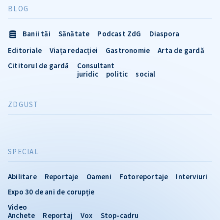
BLOG
Banii tăi
Sănătate
Podcast ZdG
Diaspora
Editoriale
Viața redacției
Gastronomie
Arta de gardă
Cititorul de gardă
Consultant
juridic
politic
social
ZDGUST
SPECIAL
Abilitare
Reportaje
Oameni
Fotoreportaje
Interviuri
Expo 30 de ani de corupție
Video
Anchete
Reportaj
Vox
Stop-cadru