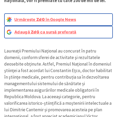
naţională, vor fi premiate cu câte 100 de mii de lei.
Urmărește
ZdG
în Google News
Adaugă
ZdG
ca sursă preferată
Laureaţii Premiului Naţional au concurat în patru
domenii, conform sferei de activitate şi rezultatele
deosebite obţinute. Astfel, Premiul Naţional în domeniul
ştiinţei a fost acordat lui Constantin Eţco, doctor habilitat
în ştiinţe medicale, pentru contribuția sa în dezvoltarea
managementului sistemului de sănătate și
implementarea asigurărilor medicale obligatorii în
Republica Moldova. La aceeaşi categorie, pentru
valorificarea istorico-științifică a moștenirii intelectuale a
lui Dimitrie Cantemir și promovarea acesteia pe plan
internațional, a fost apreciat academicianul Victor