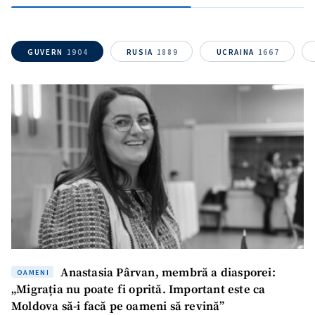
GUVERN
1904
RUSIA
1889
UCRAINA
1667
Mesajul știrei
+ Mesajul știrei
CONTACT SURSĂ
Sursă anonimă
Nume
+ Numele meu
Email
+ Emailul meu
Telefon
+ Telefon personal
Anastasia Pârvan, membră a diasporei:
OAMENI
Am citit și sunt de
„Migrația nu poate fi oprită. Important este ca
acord cu
politica de
Moldova să-i facă pe oameni să revină”
confidențialitate
.