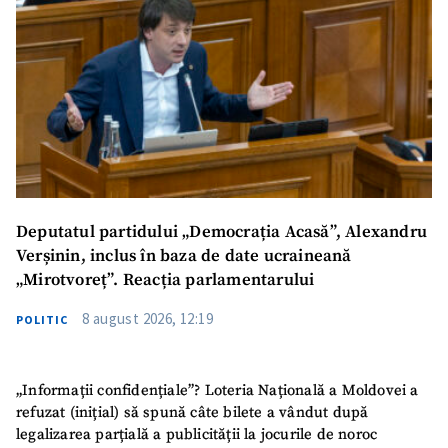
Deputatul partidului „Democrația Acasă”, Alexandru
Verșinin, inclus în baza de date ucraineană
„Mirotvoreț”. Reacția parlamentarului
8 august 2026, 12:19
POLITIC
„Informații confidențiale”? Loteria Națională a Moldovei a
refuzat (inițial) să spună câte bilete a vândut după
legalizarea parțială a publicității la jocurile de noroc