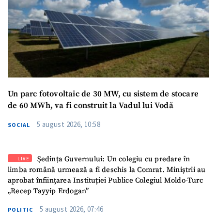
SUSȚINE
Un parc fotovoltaic de 30 MW, cu sistem de stocare
de 60 MWh, va fi construit la Vadul lui Vodă
5 august 2026, 10:58
SOCIAL
Ședința Guvernului: Un colegiu cu predare în
LIVE
limba română urmează a fi deschis la Comrat. Miniștrii au
aprobat înființarea Instituției Publice Colegiul Moldo-Turc
„Recep Tayyip Erdogan”
5 august 2026, 07:46
POLITIC