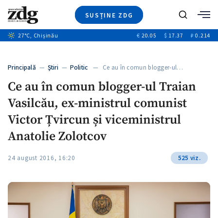
SUSȚINE ZDG
+1
Caută
27
°C
, Chișinău
€
20.05
$
17.37
₽
0.214
Ştiri
+6
+2
Investigatii
Banii tăi
+2
Principală
—
Ştiri
—
Politic
— Ce au în comun blogger-ul…
Video
Ce au în comun blogger-ul Traian
Special
Vasilcău, ex-ministrul comunist
Blog
ZdGust
Victor Țvircun și viceministrul
Anatolie Zolotcov
24 august 2016, 16:20
525 viz.