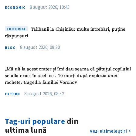
8 august 2026, 10:45
ECONOMIC
Talibanii la Chișinău: multe întrebări, puține
EDITORIAL
răspunsuri
8 august 2026, 09:20
BLOG
„Mă uit la acest crater și îmi dau seama că pătuțul copilului
se afla exact în acel loc”. 10 morți după explozia unei
rachete: tragedia familiei Voronov
ȘTIREA MEA
8 august 2026, 08:52
EXTERN
Titlu știre
+ Adaugă titlu
Fotografie
+ Încarcă imagine
Tag-uri populare
din
ultima lună
Vezi ultimele știri
Link media
+ Link media