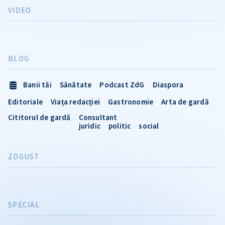
VIDEO
BLOG
Banii tăi
Sănătate
Podcast ZdG
Diaspora
Editoriale
Viața redacției
Gastronomie
Arta de gardă
Cititorul de gardă
Consultant
juridic
politic
social
ZDGUST
SPECIAL