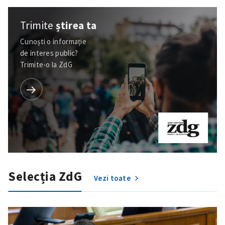
Trimite
știrea ta
Cunoști o informație
de interes public?
Trimite-o la ZdG
Selecția ZdG
Vezi toate