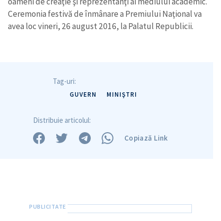
oameni de creaţie şi reprezentanţi ai mediului academic.
Ceremonia festivă de înmânare a Premiului Naţional va
avea loc vineri, 26 august 2016, la Palatul Republicii.
Tag-uri:
GUVERN
MINIŞTRI
Distribuie articolul:
Copiază Link
Trimite o informație
Despre ZdG
in English
на русском