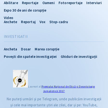
Abilitare
Reportaje
Oameni
Fotoreportaje
Interviuri
Expo 30 de ani de corupție
Video
Anchete
Reportaj
Vox
Stop-cadru
INVESTIGATII
Ancheta
Dosar
Marea corupție
Povești din spatele investigației
Ghiduri de investigații
Laureat al
Premiului Naţional de Etică și Deontologie
Jurnalistică 2017
Ne puteți urmări și pe Telegram, unde publicăm investigații
și cele mai importante știri ale zilei, dar și pe: YouTube,