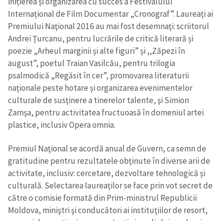
inițierea și organizarea cu succes a Festivalului
Internațional de Film Documentar „Cronograf”. Laureaţi ai
Premiului Naţional 2016 au mai fost desemnaţi: scriitorul
Andrei Ţurcanu, pentru lucrările de critică literară și
poezie „Arheul marginii și alte figuri” și ,,Zăpezi în
august”, poetul Traian Vasilcău, pentru trilogia
psalmodică „Regăsit în cer”, promovarea literaturii
naţionale peste hotare și organizarea evenimentelor
culturale de susţinere a tinerelor talente, şi Simion
Zamşa, pentru activitatea fructuoasă în domeniul artei
plastice, inclusiv Opera omnia.
Premiul Naţional se acordă anual de Guvern, ca semn de
gratitudine pentru rezultatele obţinute în diverse arii de
activitate, inclusiv: cercetare, dezvoltare tehnologică și
culturală. Selectarea laureaţilor se face prin vot secret de
către o comisie formată din Prim-ministrul Republicii
Moldova, miniştri şi conducători ai instituţiilor de resort,