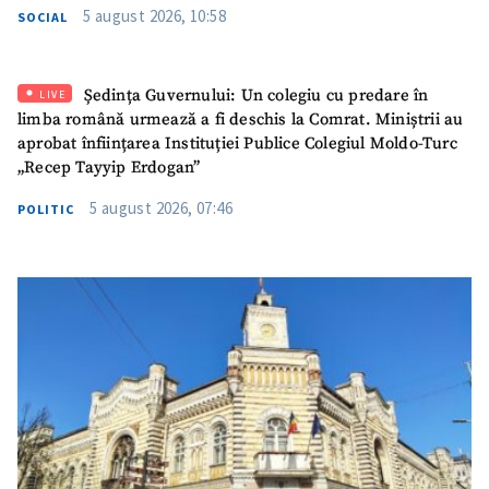
5 august 2026, 10:58
SOCIAL
Email
+ Emailul meu
Ședința Guvernului: Un colegiu cu predare în
LIVE
Telefon
+ Telefon personal
limba română urmează a fi deschis la Comrat. Miniștrii au
aprobat înființarea Instituției Publice Colegiul Moldo-Turc
Am citit și sunt de
„Recep Tayyip Erdogan”
acord cu
politica de
confidențialitate
.
5 august 2026, 07:46
POLITIC
TRIMITE ȘTIREA