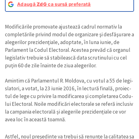
Adaugă
ZdG
ca sursă preferată
Modificările promovate ajustează cadrul normativ la
completările privind modul de organizare şi desfăşurare a
alegerilor prezidenţiale, adoptate, în luna iunie, de
Parlament la Codul Electoral. Acestea prevăd că organul
legislativ trebuie să stabilească data scrutinului cu cel
puţin 60 de zile înainte de ziua alegerilor.
Amintim că Par­la­men­tul R. Mol­dova, cu votul a 55 de legi­
sla­tori, a votat, la 23 iunie 2016, în lec­tură finală, pro­iec­
tul de lege cu pri­vire la modi­fi­ca­rea și com­ple­ta­rea Codu­
lui Elec­to­ral. Noile modi­fi­cări elec­to­rale se referă inclu­siv
la cam­pa­nia elec­to­rală și ale­ge­rile pre­zi­den­ți­ale ce vor
avea loc în această toamnă.
Ast­fel, noul pre­șe­dinte va tre­bui să renunțe la cali­ta­tea sa