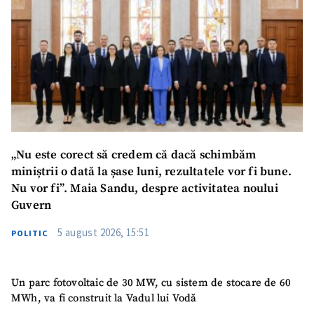
ȘTIREA MEA
Titlu știre
+ Adaugă titlu
Fotografie
+ Încarcă imagine
Link media
+ Link media
„Nu este corect să credem că dacă schimbăm
miniștrii o dată la șase luni, rezultatele vor fi bune.
Nu vor fi”. Maia Sandu, despre activitatea noului
Mesajul știrei
+ Mesajul știrei
Guvern
5 august 2026, 15:51
POLITIC
CONTACT SURSĂ
Sursă anonimă
Un parc fotovoltaic de 30 MW, cu sistem de stocare de 60
MWh, va fi construit la Vadul lui Vodă
Nume
+ Numele meu