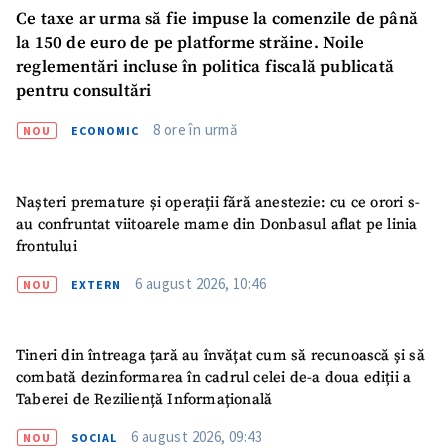
Ce taxe ar urma să fie impuse la comenzile de până
la 150 de euro de pe platforme străine. Noile
reglementări incluse în politica fiscală publicată
pentru consultări
8 ore în urmă
NOU
ECONOMIC
Nașteri premature și operații fără anestezie: cu ce orori s-
au confruntat viitoarele mame din Donbasul aflat pe linia
frontului
6 august 2026, 10:46
NOU
EXTERN
Tineri din întreaga țară au învățat cum să recunoască și să
combată dezinformarea în cadrul celei de-a doua ediții a
Taberei de Reziliență Informațională
6 august 2026, 09:43
NOU
SOCIAL