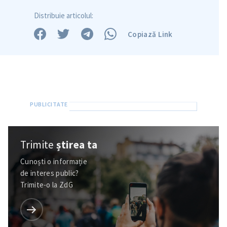
Distribuie articolul:
Copiază Link
Trimite
știrea ta
Cunoști o informație
de interes public?
Trimite-o la ZdG