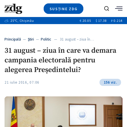
SUSȚINE ZDG
+4
Caută
+1
25
°C
, Chișinău
€
20.05
$
17.38
₽
0.214
Ştiri
+13
+10
Investigatii
Banii tăi
+3
Principală
—
Ştiri
—
Politic
— 31 august – ziua în…
Video
31 august – ziua în care va demara
Special
campania electorală pentru
Blog
+1
ZdGust
alegerea Preşedintelui?
21 iulie 2016, 07:06
156 viz.