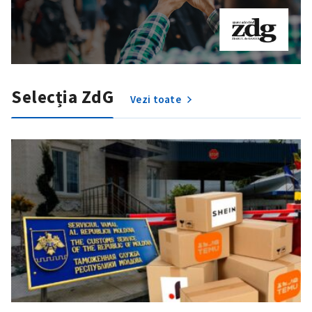
Selecția ZdG
Vezi toate
Trimite o informație
Despre ZdG
in English
на русском