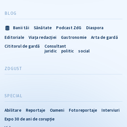
BLOG
Banii tăi
Sănătate
Podcast ZdG
Diaspora
Editoriale
Viața redacției
Gastronomie
Arta de gardă
Cititorul de gardă
Consultant
juridic
politic
social
ZDGUST
SPECIAL
Abilitare
Reportaje
Oameni
Fotoreportaje
Interviuri
Expo 30 de ani de corupție