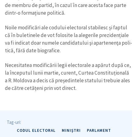
de mem­bru de par­tid, în cazul în care acesta face parte
dintr-o for­ma­țiune poli­tică.
Noile modi­fi­cări ale codu­lui elec­to­ral sta­bi­lesc și fap­tul
că în bule­ti­nele de vot folo­site la ale­ge­rile pre­zi­den­ți­ale
va fi indi­cat doar numele can­di­da­tu­lui şi apar­te­nenţa poli­
tică, fără date bio­gra­fice.
Nece­si­ta­tea modi­fi­că­rii legii elec­to­rale a apă­rut după ce,
la înce­pu­tul lunii mar­tie, curent, Cur­tea Con­sti­tu­țio­nală
a R. Mol­dova a decis că pre­șe­din­tele sta­tu­lui tre­buie ales
de către cetă­țeni prin vot direct.
Tag-uri:
CODUL ELECTORAL
MINIŞTRI
PARLAMENT