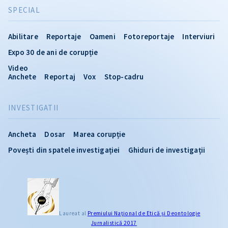
SPECIAL
Abilitare
Reportaje
Oameni
Fotoreportaje
Interviuri
Expo 30 de ani de corupție
Video
Anchete
Reportaj
Vox
Stop-cadru
INVESTIGATII
Ancheta
Dosar
Marea corupție
Povești din spatele investigației
Ghiduri de investigații
Laureat al
Premiului Naţional de Etică și Deontologie
Jurnalistică 2017