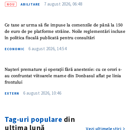
7 august 2026, 06:48
NOU
ABILITARE
Nume
+ Numele meu
Ce taxe ar urma să fie impuse la comenzile de până la 150
Email
+ Emailul meu
de euro de pe platforme străine. Noile reglementări incluse
în politica fiscală publicată pentru consultări
Telefon
+ Telefon personal
6 august 2026, 14:54
ECONOMIC
Am citit și sunt de
acord cu
politica de
Nașteri premature și operații fără anestezie: cu ce orori s-
confidențialitate
.
au confruntat viitoarele mame din Donbasul aflat pe linia
frontului
TRIMITE ȘTIREA
6 august 2026, 10:46
EXTERN
Tag-uri populare
din
ultima lună
Vezi ultimele știri