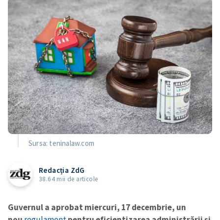
Sursa: teninalaw.com
Redacția ZdG
38.64 mii de articole
Guvernul a aprobat miercuri, 17 decembrie, un
nou
regulament
pentru eficientizarea administrării și