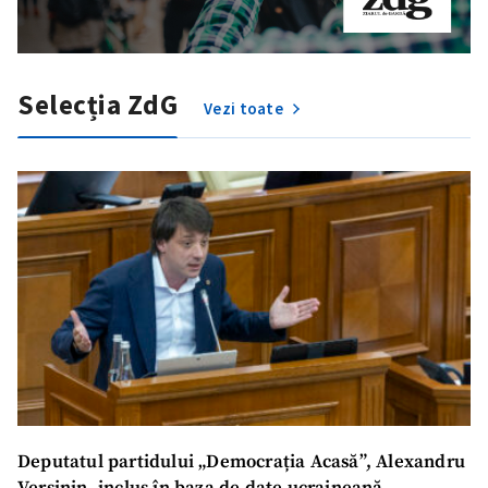
Selecția ZdG
Vezi toate
Trimite o informație
Despre ZdG
in English
на русском
Deputatul partidului „Democrația Acasă”, Alexandru