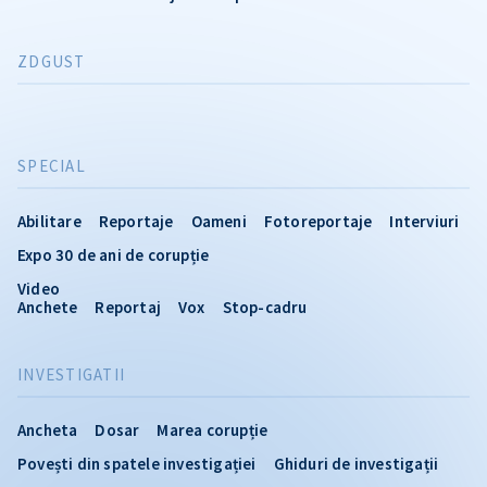
ZDGUST
SPECIAL
Abilitare
Reportaje
Oameni
Fotoreportaje
Interviuri
Expo 30 de ani de corupție
Video
Anchete
Reportaj
Vox
Stop-cadru
INVESTIGATII
Ancheta
Dosar
Marea corupție
Povești din spatele investigației
Ghiduri de investigații