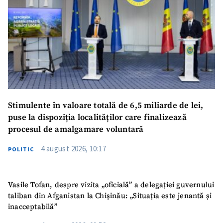
Stimulente în valoare totală de 6,5 miliarde de lei,
puse la dispoziția localităților care finalizează
procesul de amalgamare voluntară
4 august 2026, 10:17
POLITIC
Vasile Tofan, despre vizita „oficială” a delegației guvernului
taliban din Afganistan la Chișinău: „Situația este jenantă și
inacceptabilă”