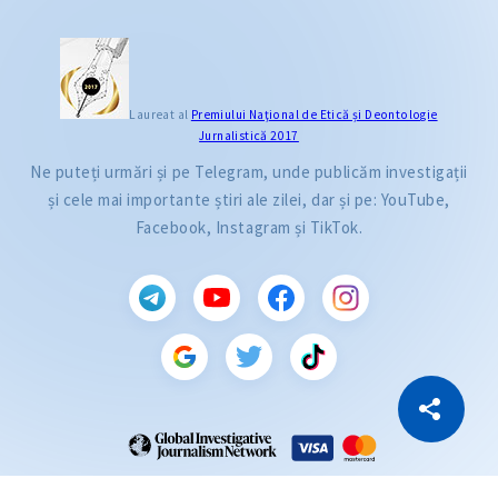
Laureat al
Premiului Naţional de Etică și Deontologie
Jurnalistică 2017
Ne puteți urmări și pe Telegram, unde publicăm investigații
și cele mai importante știri ale zilei, dar și pe: YouTube,
Facebook, Instagram și TikTok.
CITEȘTE
Citește articolul
Copiază Link
ZdG este membru al rețelei globale a jurnaliștilor de investigație (GIJN).