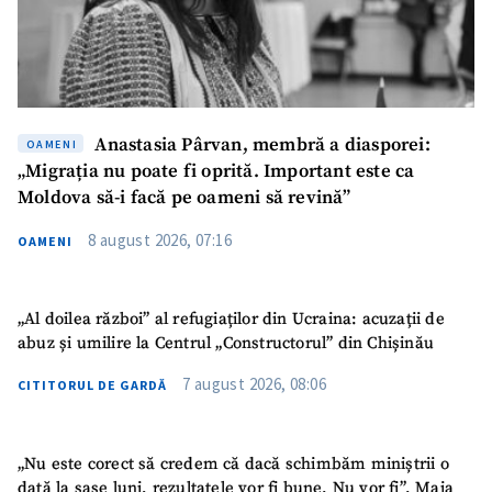
Fotografie
+ Încarcă imagine
Link media
+ Link media
Anastasia Pârvan, membră a diasporei:
OAMENI
„Migrația nu poate fi oprită. Important este ca
Moldova să-i facă pe oameni să revină”
Mesajul știrei
+ Mesajul știrei
8 august 2026, 07:16
OAMENI
CONTACT SURSĂ
„Al doilea război” al refugiaților din Ucraina: acuzații de
Sursă anonimă
abuz și umilire la Centrul „Constructorul” din Chișinău
Nume
+ Numele meu
7 august 2026, 08:06
CITITORUL DE GARDĂ
Email
+ Emailul meu
„Nu este corect să credem că dacă schimbăm miniștrii o
dată la șase luni, rezultatele vor fi bune. Nu vor fi”. Maia