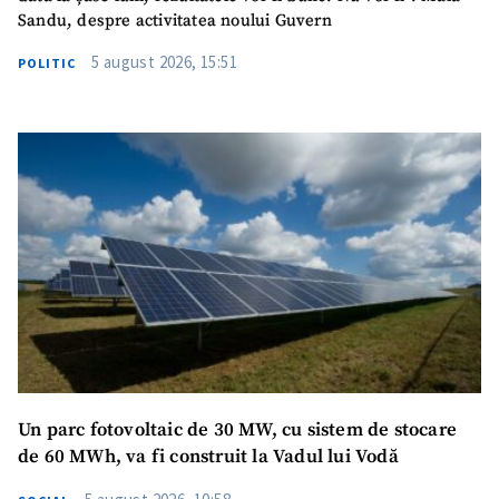
Telefon
+ Telefon personal
Sandu, despre activitatea noului Guvern
Am citit și sunt de
5 august 2026, 15:51
POLITIC
acord cu
politica de
confidențialitate
.
TRIMITE ȘTIREA
Un parc fotovoltaic de 30 MW, cu sistem de stocare
de 60 MWh, va fi construit la Vadul lui Vodă