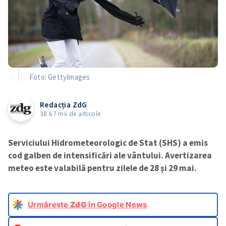
Foto: GettyImages
Redacția ZdG
38.67 mii de articole
Serviciului Hidrometeorologic de Stat (SHS) a emis
cod galben de intensificări ale vântului. Avertizarea
meteo este valabilă pentru zilele de 28 și 29 mai.
Urmărește
ZdG
în Google News