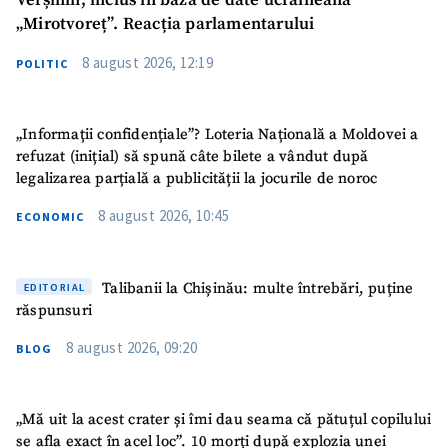
Verșinin, inclus în baza de date ucraineană
„Mirotvoreț”. Reacția parlamentarului
8 august 2026, 12:19
POLITIC
„Informații confidențiale”? Loteria Națională a Moldovei a
refuzat (inițial) să spună câte bilete a vândut după
legalizarea parțială a publicității la jocurile de noroc
8 august 2026, 10:45
ECONOMIC
Talibanii la Chișinău: multe întrebări, puține
EDITORIAL
răspunsuri
8 august 2026, 09:20
BLOG
„Mă uit la acest crater și îmi dau seama că pătuțul copilului
se afla exact în acel loc”. 10 morți după explozia unei