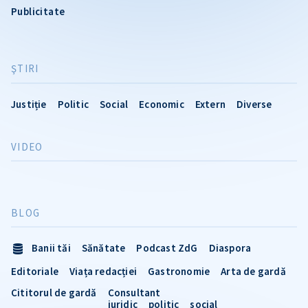
Publicitate
ŞTIRI
Justiție
Politic
Social
Economic
Extern
Diverse
VIDEO
BLOG
Banii tăi
Sănătate
Podcast ZdG
Diaspora
Editoriale
Viața redacției
Gastronomie
Arta de gardă
Cititorul de gardă
Consultant
juridic
politic
social