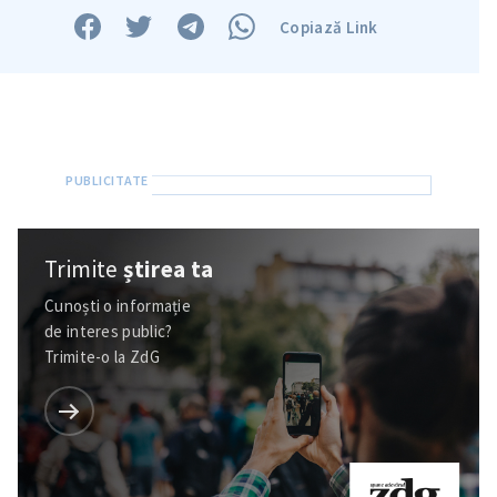
Copiază Link
Trimite
știrea ta
Cunoști o informație
de interes public?
Trimite-o la ZdG