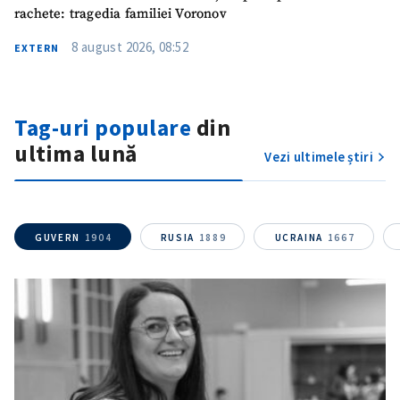
rachete: tragedia familiei Voronov
8 august 2026, 08:52
EXTERN
Tag-uri populare
din
ultima lună
Vezi ultimele știri
GUVERN
1904
RUSIA
1889
UCRAINA
1667
ȘTIREA MEA
Titlu știre
+ Adaugă titlu