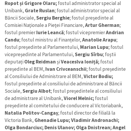
Ropot și Grigore Olaru;
fostul administrator special al
Unibank,
Grate Ruslan
; fostul administrator special al
Băncii Sociale,
Sergiu Berghie
; fostul președinte al
Comisiei Naţionale a Pieţei Financiare,
Artur Gherman
;
fostul premier
Iurie Leancă
; fostul vicepremier
Andrian
Candu
; fostul ministru al Finanțelor,
Anatolie Arapu
;
fostul președinte al Parlamentului,
Marian Lupu
; fostul
vicepreședinte al Parlamentului,
Sergiu Sîrbu
; foștii
deputați
Oleg Reidman
și
Veaceslva Ioniță;
fostul
președinte al BEM,
Ivan Crivceanschii
; fostul președinte
al Consiliului de Administrare al BEM,
Victor Bodiu;
fostul președinte al consiliului de administrare al Băncii
Sociale,
Sergiu Albot
; fostul președintele al consiliului
de administrare al Unibank,
Viorel Melnic;
fostul
președinte al comitetului de conducere al Victoriabank,
Natalia Politov-Cangaș
; fostul director de filială la
Victoria Bank,
Ghenadie Lupu;
Vladimir Andronachi;
Olga Bondarciuc; Denis Ulanov; Olga Dnistrean; Angel