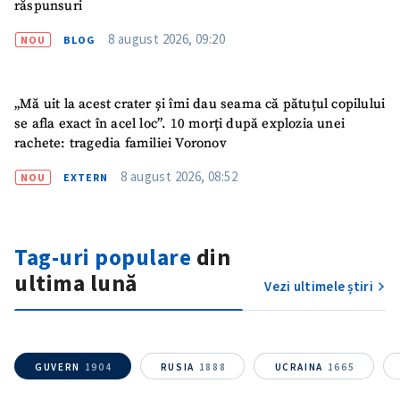
răspunsuri
Mesajul știrei
+ Mesajul știrei
8 august 2026, 09:20
NOU
BLOG
CONTACT SURSĂ
„Mă uit la acest crater și îmi dau seama că pătuțul copilului
se afla exact în acel loc”. 10 morți după explozia unei
Sursă anonimă
rachete: tragedia familiei Voronov
Nume
+ Numele meu
8 august 2026, 08:52
NOU
EXTERN
Email
+ Emailul meu
Tag-uri populare
din
Telefon
+ Telefon personal
ultima lună
Vezi ultimele știri
Am citit și sunt de
acord cu
politica de
confidențialitate
.
GUVERN
1904
RUSIA
1888
UCRAINA
1665
TRIMITE ȘTIREA