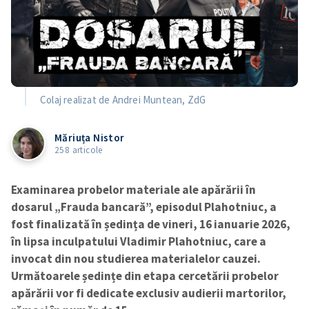
Colaj realizat de Andrei Muntean, ZdG
Măriuța Nistor
258 articole
Examinarea probelor materiale ale apărării în
dosarul „Frauda bancară”, episodul Plahotniuc, a
fost finalizată în ședința de vineri, 16 ianuarie 2026,
în lipsa inculpatului Vladimir Plahotniuc, care a
invocat din nou studierea materialelor cauzei.
Următoarele ședințe din etapa cercetării probelor
apărării vor fi dedicate exclusiv audierii martorilor,