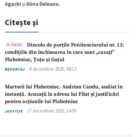
Agachi
și
Alina Deleanu.
Citește și
Trimite o informație
Despre ZdG
Dincolo de porțile Penitenciarului nr. 13:
VIDEO
in English
на русском
condițiile din închisoarea în care sunt „cazați”
Plahotniuc, Țuțu și Guțul
8 decembrie 2025, 08:12
REPORTAJ
Martorii lui Plahotniuc. Andrian Candu, audiat în
instanță. Acuzații la adresa lui Filat și justificări
pentru acțiunile lui Plahotniuc
17 decembrie 2025, 14:50
JUSTIȚIE