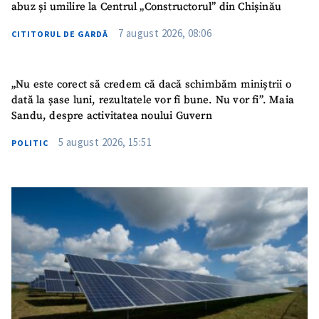
abuz și umilire la Centrul „Constructorul” din Chișinău
7 august 2026, 08:06
CITITORUL DE GARDĂ
SUSȚINE
„Nu este corect să credem că dacă schimbăm miniștrii o
dată la șase luni, rezultatele vor fi bune. Nu vor fi”. Maia
Sandu, despre activitatea noului Guvern
5 august 2026, 15:51
POLITIC