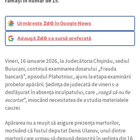
rămași în număr de 15.
Urmărește
ZdG
în Google News
Adaugă
ZdG
ca sursă preferată
Vineri, 16 ianuarie 2026, la Judecătoria Chișinău, sediul
Buiucani, continuă examinarea dosarului „Frauda
bancară”, episodul Plahotniuc, ajuns la etapa examinării
probelor apărării. Ședința de judecată de vineri s-a
desfășurat în absența inculpatului, care
„roagă să nu fie
escortat
”, invocând necesitatea de a studia materialele
cauzei.
Apărarea nu a reușit să asigure prezența martorilor,
motivând că fostul deputat Denis Ulanov, unul dintre
martorii care urmau să depună depoziții în ședința din 16