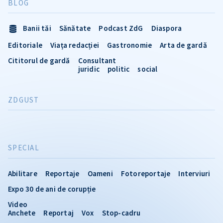
BLOG
Banii tăi
Sănătate
Podcast ZdG
Diaspora
Editoriale
Viața redacției
Gastronomie
Arta de gardă
Cititorul de gardă
Consultant
juridic
politic
social
ZDGUST
SPECIAL
Abilitare
Reportaje
Oameni
Fotoreportaje
Interviuri
Expo 30 de ani de corupție
Video
Anchete
Reportaj
Vox
Stop-cadru