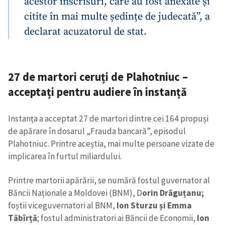
acestor înscrisuri, care au fost anexate și
citite în mai multe ședințe de judecată”, a
declarat acuzatorul de stat.
27 de martori ceruți de Plahotniuc –
acceptați pentru audiere în instanță
Instanța a acceptat 27 de martori dintre cei 164 propuși
de apărare în dosarul „Frauda bancară”, episodul
Plahotniuc. Printre aceștia, mai multe persoane vizate de
implicarea în furtul miliardului.
Printre martorii apărării, se numără fostul guvernator al
Băncii Naționale a Moldovei (BNM), D
orin Drăguțanu;
foștii viceguvernatori al BNM,
Ion Sturzu și Emma
Tăbîrță
; fostul administratori ai Băncii de Economii,
Ion