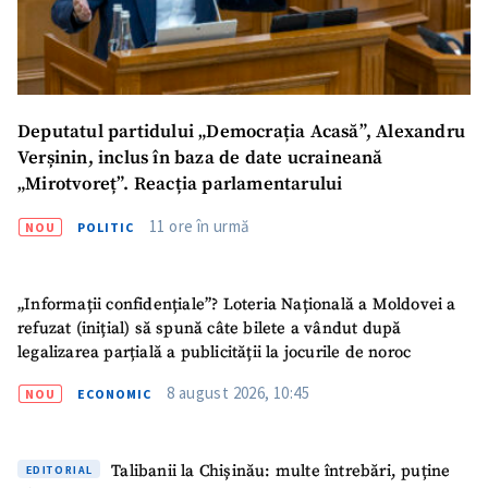
Deputatul partidului „Democrația Acasă”, Alexandru
Verșinin, inclus în baza de date ucraineană
„Mirotvoreț”. Reacția parlamentarului
11 ore în urmă
NOU
POLITIC
ȘTIREA MEA
Titlu știre
+ Adaugă titlu
„Informații confidențiale”? Loteria Națională a Moldovei a
refuzat (inițial) să spună câte bilete a vândut după
legalizarea parțială a publicității la jocurile de noroc
Fotografie
+ Încarcă imagine
8 august 2026, 10:45
NOU
ECONOMIC
Link media
+ Link media
Talibanii la Chișinău: multe întrebări, puține
EDITORIAL