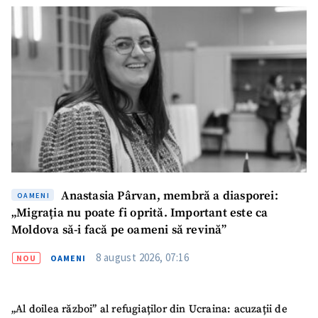
Anastasia Pârvan, membră a diasporei:
OAMENI
„Migrația nu poate fi oprită. Important este ca
Moldova să-i facă pe oameni să revină”
8 august 2026, 07:16
NOU
OAMENI
„Al doilea război” al refugiaților din Ucraina: acuzații de