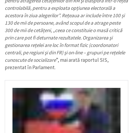
pentru atragerea cetățenilor din RM şi diasporă într-o rețea
controlabilă, pentru a exploata opțiunea electorală a
acestora în ziua alegerilor”. Rețeaua ar include între 100 și
130 de mii de persoane, având scopul de a atrage peste
300 de mii de cetățeni, „ceea ce constituie o masă critică
prin care pot fi deturnate rezultatele. Organizarea şi
gestionarea rețelei are loc în format fizic (coordonatori
centrali, pe regiuni şi din FR) şi on-line – grupuri pe rețelele
cunoscute de socializare
”, mai arată raportul SIS,
prezentat în Parlament.