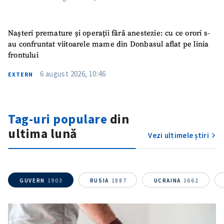
Nașteri premature și operații fără anestezie: cu ce orori s-
au confruntat viitoarele mame din Donbasul aflat pe linia
frontului
6 august 2026, 10:46
EXTERN
Tag-uri populare
din
ultima lună
Vezi ultimele știri
GUVERN
1903
RUSIA
1887
UCRAINA
1662