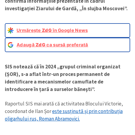
confirmă informațiile prezentate în cadrul
investigației Ziarului de Gardă, „În slujba Moscovei”.
Urmărește
ZdG
în Google News
Adaugă
ZdG
ca sursă preferată
SIS notează că în 2024 „grupul criminal organizat
(ȘOR), s-a aflat într-un proces permanent de
identificare a mecanismelor camuflate de
introducere în țară a surselor băneşti”.
Raportul SIS mai arată că activitatea Blocului Victorie,
coordonat de Ilan Șor
este susținută și prin contribuția
oligarhului rus, Roman Abramovici.