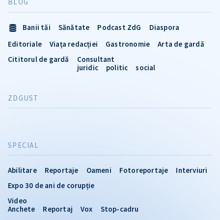
BLOG
Banii tăi
Sănătate
Podcast ZdG
Diaspora
Editoriale
Viața redacției
Gastronomie
Arta de gardă
Cititorul de gardă
Consultant
juridic
politic
social
ZDGUST
SPECIAL
Abilitare
Reportaje
Oameni
Fotoreportaje
Interviuri
Expo 30 de ani de corupție
Video
Anchete
Reportaj
Vox
Stop-cadru