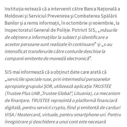
Instituția notează că a intervenit către Banca Națională a
Moldovei și Serviciul Prevenirea şi Combaterea Spălării
Banilor și a remis informații, în octombrie și noiembrie, la
Inspectoratul General de Poliție. Potrivit SIS, „
măsurile
de obținere a informațiilor la subiect și identificare a
acestor persoane sunt realizate în continuare
” și „
s-au
intensificat transferurile către conturile deschise la
companii emitente de monedă electronică
”.
SIS mai informează că a obținut date care arată că
„
serviciile speciale ruse, prin intermediul persoanelor
apropiate grupului ȘOR, utilizează aplicația TRUSTEE
(Trustee Plus UAB „Trustee Global”, Lituania), ca mecanism
de finanțare. TRUSTEE reprezintă o platformă financiară
digitală, pentru servicii crypto, fiind şi emitentă de carduri
VISA / Mastercard, virtuale, pentru smartphone-uri. Pentru
înregistrare şi deschidere a unui cont este necesară