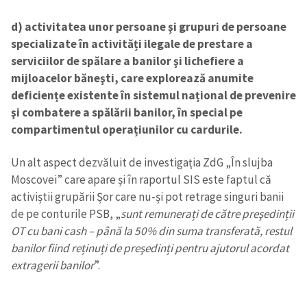
d) activitatea unor persoane şi grupuri de persoane
specializate în activități ilegale de prestare a
serviciilor de spălare a banilor şi lichefiere a
mijloacelor băneşti, care explorează anumite
deficiențe existente în sistemul național de prevenire
şi combatere a spălării banilor, în special pe
compartimentul operațiunilor cu cardurile.
Un alt aspect dezvăluit de investigația ZdG „În slujba
Moscovei” care apare și în raportul SIS este faptul că
activiștii grupării Șor care nu-și pot retrage singuri banii
de pe conturile PSB, „
sunt remunerați de către preşedinții
OT cu bani cash – până la 50% din suma transferată, restul
banilor fiind reținuți de preşedinți pentru ajutorul acordat
extragerii banilor
”.