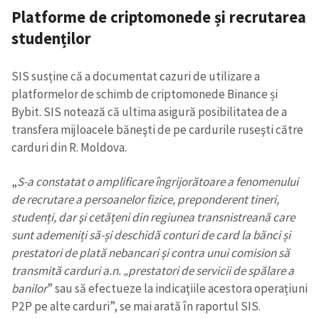
Platforme de criptomonede și recrutarea
studenților
SIS susține că a documentat cazuri de utilizare a
platformelor de schimb de criptomonede Binance și
Bybit. SIS notează că ultima asigură posibilitatea de a
transfera mijloacele băneşti de pe cardurile ruseşti către
carduri din R. Moldova.
„
S-a constatat o amplificare îngrijorătoare a fenomenului
de recrutare a persoanelor fizice, preponderent tineri,
studenți, dar şi cetățeni din regiunea transnistreană care
sunt ademeniți să-și deschidă conturi de card la bănci și
prestatori de plată nebancari şi contra unui comision să
transmită carduri a.n. „prestatori de servicii de spălare a
banilor
” sau să efectueze la indicațiile acestora operațiuni
P2P pe alte carduri”, se mai arată în raportul SIS.