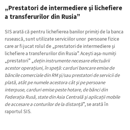
„Prestatori de intermediere şi lichefiere
a transferurilor din Rusia”
SIS arată că pentru lichefierea banilor primiți de la banca
rusească, sunt utilizate serviciilor unor persoane fizice
care ar fi jucat rolul de „prestatori de intermediere şi
lichefiere a transferurilor din Rusia”. Acești așa-numiți
Trimite o informație
Despre ZdG
„prestatori” „
dețin instrumente necesare efectuării
in English
на русском
acestor operațiuni, în speță: carduri bancare emise de
băncile comerciale din RM şi/sau prestatori de servicii de
plată, atât pe numele acestora cât şi pe persoane
interpuse, carduri emise peste hotare, de bănci din
Federația Rusă, state din Asia Centrală şi aplicații mobile
de accesare a conturilor de la distanță
”, se arată în
raportul SIS.