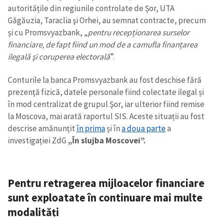
autoritățile din regiunile controlate de Șor, UTA
Găgăuzia, Taraclia şi Orhei, au semnat contracte, precum
și cu Promsvyazbank, „
pentru recepționarea surselor
financiare, de fapt fiind un mod de a camufla finanțarea
ilegală şi coruperea electorală
”.
Conturile la banca Promsvyazbank au fost deschise fără
prezenţă fizică, datele personale fiind colectate ilegal și
în mod centralizat de grupul Şor, iar ulterior fiind remise
la Moscova, mai arată raportul SIS. Aceste situații au fost
descrise amănunțit
în prima
și în
a doua parte
a
investigației ZdG
„În slujba Moscovei”.
Pentru retragerea mijloacelor financiare
sunt exploatate în continuare mai multe
modalități