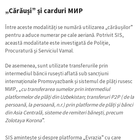
„Cărăuși” și carduri МИР
Între aceste modalități se numără utilizarea „cărăușilor”
pentru a aduce numerar pe cale aeriană. Potrivit SIS,
această modalitate este investigată de Poliție,
Procuratură şi Serviciul Vamal.
De asemenea, sunt utilizate transferurile prin
intermediul băncii rusești aflată sub sancțiuni
internaționale Promsvyazbank și sistemul de plăți rusesc
МИР, „
cu transferarea sumelor prin intermediul
platformelor de plăți din Uzbekistan; transferuri P2P ( de la
persoană, la persoană, n.r.) prin platforme de plăți şi bănci
din Asia Centrală, sisteme de remiteri băneşti, precum
Zolotaya Korona
”.
SIS amintește și despre platforma „Evrazia” cu care