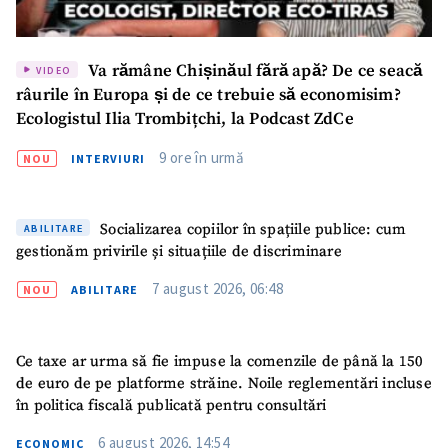
Va rămâne Chișinăul fără apă? De ce seacă
VIDEO
râurile în Europa și de ce trebuie să economisim?
Ecologistul Ilia Trombițchi, la Podcast ZdCe
SUSȚINE
9 ore în urmă
NOU
INTERVIURI
Socializarea copiilor în spațiile publice: cum
ABILITARE
gestionăm privirile și situațiile de discriminare
7 august 2026, 06:48
NOU
ABILITARE
Ce taxe ar urma să fie impuse la comenzile de până la 150
de euro de pe platforme străine. Noile reglementări incluse
în politica fiscală publicată pentru consultări
6 august 2026, 14:54
ECONOMIC