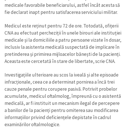
medicale favorabile beneficiarului, astfel încât acesta să
fie declarat inapt pentru satisfacerea serviciului militar.
Medicul este reținut pentru 72 de ore. Totodată, ofițerii
CNA au efectuat percheziții în unele birouri ale instituției
medicale și la domiciliile a patru persoane vizate în dosar,
inclusiv la asistenta medicală suspectată de implicare în
pretinderea și primirea mijloacelor bănești de la pacienți.
Aceasta este cercetată în stare de libertate, scrie CNA.
Trimite o informație
Despre ZdG
in English
на русском
Investigațiile ulterioare au scos la iveală și alte episoade
infracționale, ceea ce a determinat pornirea a încă trei
cauze penale pentru corupere pasivă. Potrivit probelor
acumulate, medicul oftalmolog, împreună cu o asistentă
medicală, ar fi instituit un mecanism ilegal de percepere
a banilor de la pacienți pentru omiterea sau modificarea
informațiilor privind deficiențele depistate în cadrul
examinărilor oftalmologice.