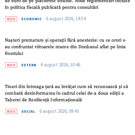
de euro de pe platforme străine. Noile reglementări incluse
Fotografie
+ Încarcă imagine
în politica fiscală publicată pentru consultări
6 august 2026, 14:54
NOU
ECONOMIC
Link media
+ Link media
Nașteri premature și operații fără anestezie: cu ce orori s-
au confruntat viitoarele mame din Donbasul aflat pe linia
Mesajul știrei
+ Mesajul știrei
frontului
6 august 2026, 10:46
NOU
EXTERN
CONTACT SURSĂ
Sursă anonimă
Tineri din întreaga țară au învățat cum să recunoască și să
combată dezinformarea în cadrul celei de-a doua ediții a
Nume
+ Numele meu
Taberei de Reziliență Informațională
6 august 2026, 09:43
NOU
SOCIAL
Email
+ Emailul meu
Telefon
+ Telefon personal