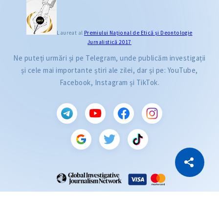
Laureat al
Premiului Naţional de Etică și Deontologie
Jurnalistică 2017
Ne puteți urmări și pe Telegram, unde publicăm investigații
și cele mai importante știri ale zilei, dar și pe: YouTube,
Facebook, Instagram și TikTok.
CITEȘTE
Citește articolul
Copiază Link
ZdG este membru al rețelei globale a jurnaliștilor de investigație (GIJN).
2004—2026 © Ziarul de Gardă.