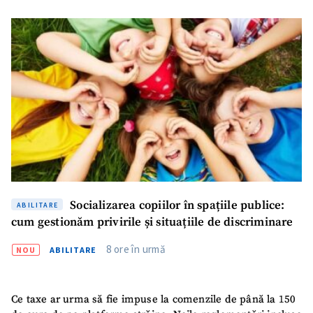
Socializarea copiilor în spațiile publice:
ABILITARE
cum gestionăm privirile și situațiile de discriminare
8 ore în urmă
NOU
ABILITARE
ȘTIREA MEA
Titlu știre
+ Adaugă titlu
Ce taxe ar urma să fie impuse la comenzile de până la 150