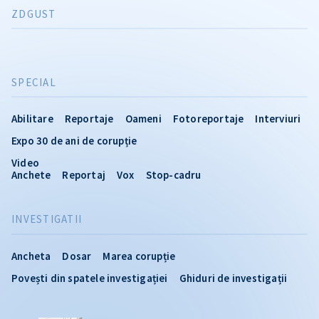
ZDGUST
SPECIAL
Abilitare
Reportaje
Oameni
Fotoreportaje
Interviuri
Expo 30 de ani de corupție
Video
Anchete
Reportaj
Vox
Stop-cadru
INVESTIGATII
Ancheta
Dosar
Marea corupție
Povești din spatele investigației
Ghiduri de investigații