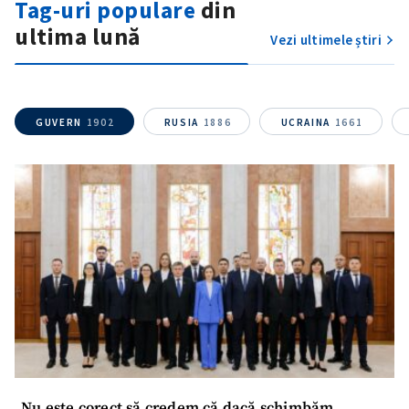
Tag-uri populare
din
ultima lună
Am citit și sunt de
Vezi ultimele știri
acord cu
politica de
confidențialitate
.
TRIMITE ȘTIREA
GUVERN
1902
RUSIA
1886
UCRAINA
1661
„Nu este corect să credem că dacă schimbăm