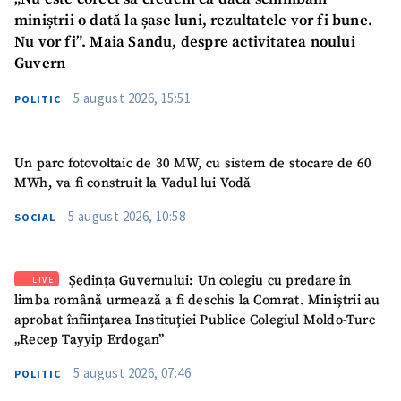
miniștrii o dată la șase luni, rezultatele vor fi bune.
Nu vor fi”. Maia Sandu, despre activitatea noului
Guvern
5 august 2026, 15:51
POLITIC
Un parc fotovoltaic de 30 MW, cu sistem de stocare de 60
MWh, va fi construit la Vadul lui Vodă
SUSȚINE
5 august 2026, 10:58
SOCIAL
Ședința Guvernului: Un colegiu cu predare în
LIVE
limba română urmează a fi deschis la Comrat. Miniștrii au
aprobat înființarea Instituției Publice Colegiul Moldo-Turc
„Recep Tayyip Erdogan”
5 august 2026, 07:46
POLITIC