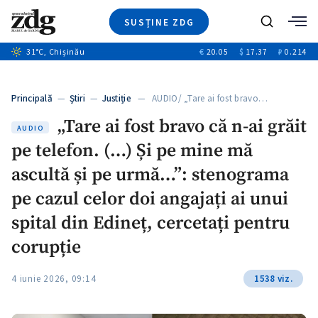
SUSȚINE ZDG
+2
Caută
31
°C
, Chișinău
€
20.05
$
17.37
₽
0.214
Ştiri
+13
+11
Investigatii
Banii tăi
+1
+4
Principală
—
Ştiri
—
Justiție
— AUDIO/ „Tare ai fost bravo…
Video
„Tare ai fost bravo că n-ai grăit
Special
AUDIO
pe telefon. (…) Și pe mine mă
Blog
+1
ZdGust
ascultă și pe urmă…”: stenograma
pe cazul celor doi angajați ai unui
spital din Edineț, cercetați pentru
corupție
4 iunie 2026, 09:14
1538 viz.