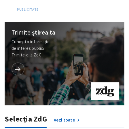
Trimite
știrea ta
Cunoști o informație
de interes public?
Trimite-o la ZdG
Selecția ZdG
Vezi toate