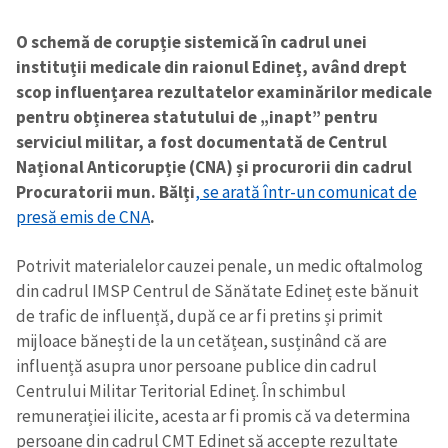
O schemă de corupție sistemică în cadrul unei
instituții medicale din raionul Edineț, având drept
scop influențarea rezultatelor examinărilor medicale
pentru obținerea statutului de „inapt” pentru
serviciul militar, a fost documentată de Centrul
Național Anticorupție (CNA) și procurorii din cadrul
Procuratorii mun. Bălți
, se arată într-un comunicat de
presă emis de CNA
.
Potrivit materialelor cauzei penale, un medic oftalmolog
din cadrul IMSP Centrul de Sănătate Edineț este bănuit
de trafic de influență, după ce ar fi pretins și primit
mijloace bănești de la un cetățean, susținând că are
influență asupra unor persoane publice din cadrul
Centrului Militar Teritorial Edineț. În schimbul
remunerației ilicite, acesta ar fi promis că va determina
persoane din cadrul CMT Edineț să accepte rezultate