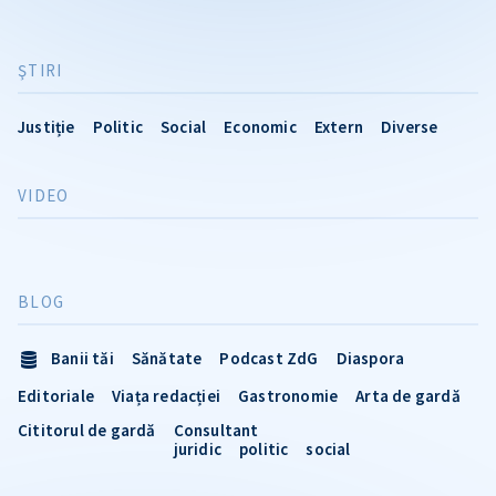
ŞTIRI
Justiție
Politic
Social
Economic
Extern
Diverse
VIDEO
BLOG
Banii tăi
Sănătate
Podcast ZdG
Diaspora
Editoriale
Viața redacției
Gastronomie
Arta de gardă
Cititorul de gardă
Consultant
juridic
politic
social