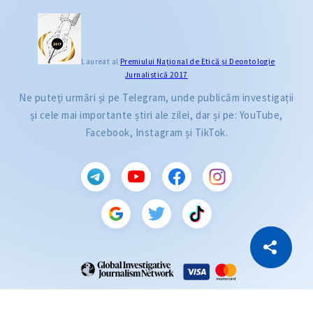
Laureat al
Premiului Naţional de Etică și Deontologie
Jurnalistică 2017
Ne puteți urmări și pe Telegram, unde publicăm investigații
și cele mai importante știri ale zilei, dar și pe: YouTube,
Facebook, Instagram și TikTok.
CITEȘTE
Citește articolul
Copiază Link
ZdG este membru al rețelei globale a jurnaliștilor de investigație (GIJN).