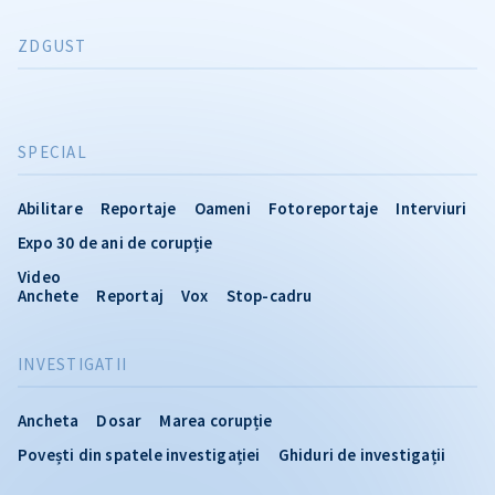
ZDGUST
SPECIAL
Abilitare
Reportaje
Oameni
Fotoreportaje
Interviuri
Expo 30 de ani de corupție
Video
Anchete
Reportaj
Vox
Stop-cadru
INVESTIGATII
Ancheta
Dosar
Marea corupție
Povești din spatele investigației
Ghiduri de investigații