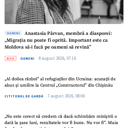
Anastasia Pârvan, membră a diasporei:
OAMENI
„Migrația nu poate fi oprită. Important este ca
Moldova să-i facă pe oameni să revină”
8 august 2026, 07:16
NOU
OAMENI
„Al doilea război” al refugiaților din Ucraina: acuzații de
abuz și umilire la Centrul „Constructorul” din Chișinău
7 august 2026, 08:06
CITITORUL DE GARDĂ
SUSȚINE
„Nu este corect să credem că dacă schimbăm miniștrii o
dată la șase luni, rezultatele vor fi bune. Nu vor fi”. Maia