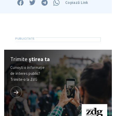
Copiază Link
Trimite
știrea ta
Cunoști o informație
de interes public?
Trimite-o la ZdG