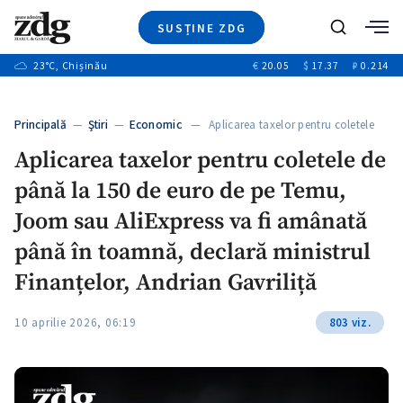
SUSȚINE ZDG
Caută
+2
23
°C
, Chișinău
€
20.05
$
17.37
₽
0.214
Ştiri
+6
+3
Investigatii
Banii tăi
+2
Principală
—
Ştiri
—
Economic
— Aplicarea taxelor pentru coletele
Video
+1
de…
+1
Aplicarea taxelor pentru coletele de
Special
până la 150 de euro de pe Temu,
Blog
+2
ZdGust
Joom sau AliExpress va fi amânată
+1
până în toamnă, declară ministrul
Finanțelor, Andrian Gavriliță
10 aprilie 2026, 06:19
803 viz.