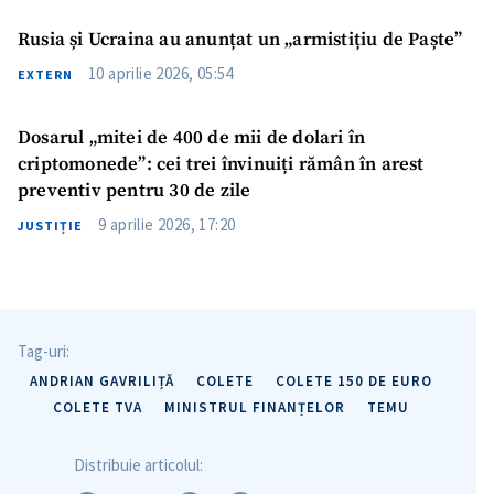
Rusia și Ucraina au anunțat un „armistițiu de Paște”
10 aprilie 2026, 05:54
EXTERN
Trimite o informație
Despre ZdG
in English
на русском
Dosarul „mitei de 400 de mii de dolari în
criptomonede”: cei trei învinuiți rămân în arest
preventiv pentru 30 de zile
9 aprilie 2026, 17:20
JUSTIȚIE
Tag-uri:
ANDRIAN GAVRILIȚĂ
COLETE
COLETE 150 DE EURO
COLETE TVA
MINISTRUL FINANȚELOR
TEMU
Distribuie articolul: