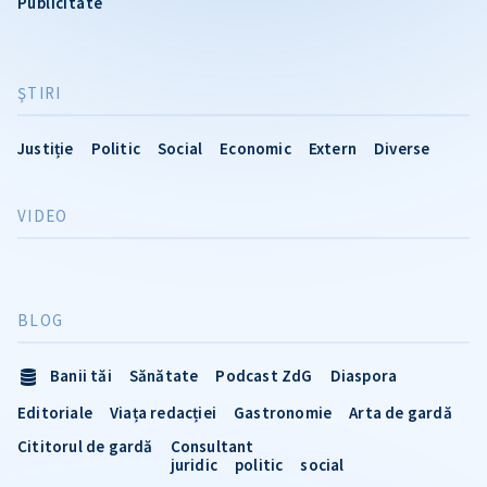
Publicitate
ŞTIRI
Justiție
Politic
Social
Economic
Extern
Diverse
VIDEO
BLOG
Banii tăi
Sănătate
Podcast ZdG
Diaspora
Editoriale
Viața redacției
Gastronomie
Arta de gardă
Cititorul de gardă
Consultant
juridic
politic
social