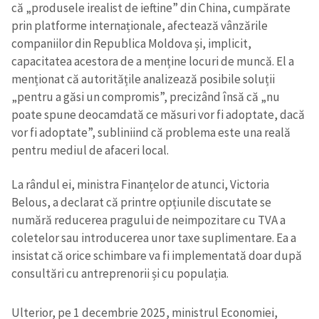
că „produsele irealist de ieftine” din China, cumpărate
prin platforme internaționale, afectează vânzările
companiilor din Republica Moldova și, implicit,
capacitatea acestora de a menține locuri de muncă. El a
menționat că autoritățile analizează posibile soluții
„pentru a găsi un compromis”, precizând însă că „nu
poate spune deocamdată ce măsuri vor fi adoptate, dacă
vor fi adoptate”, subliniind că problema este una reală
pentru mediul de afaceri local.
La rândul ei, ministra Finanțelor de atunci, Victoria
Belous, a declarat că printre opțiunile discutate se
numără reducerea pragului de neimpozitare cu TVA a
coletelor sau introducerea unor taxe suplimentare. Ea a
insistat că orice schimbare va fi implementată doar după
consultări cu antreprenorii și cu populația.
Ulterior, pe 1 decembrie 2025, ministrul Economiei,