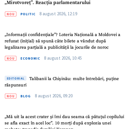
„Mirotvoreț”. Reacția parlamentarului
8 august 2026, 12:19
NOU
POLITIC
„Informații confidențiale”? Loteria Națională a Moldovei a
refuzat (inițial) să spună câte bilete a vândut după
ȘTIREA MEA
legalizarea parțială a publicității la jocurile de noroc
Titlu știre
+ Adaugă titlu
8 august 2026, 10:45
NOU
ECONOMIC
Fotografie
+ Încarcă imagine
Talibanii la Chișinău: multe întrebări, puține
EDITORIAL
răspunsuri
Link media
+ Link media
8 august 2026, 09:20
NOU
BLOG
„Mă uit la acest crater și îmi dau seama că pătuțul copilului
Mesajul știrei
+ Mesajul știrei
se afla exact în acel loc”. 10 morți după explozia unei