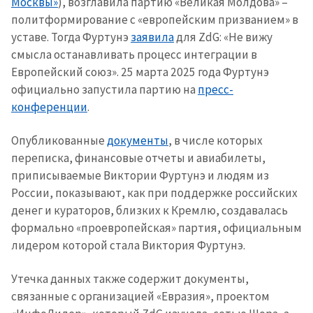
Москвы»
), возглавила партию «Великая Молдова» –
политформирование с «европейским призванием» в
уставе. Тогда Фуртунэ
заявила
для ZdG: «Не вижу
смысла останавливать процесс интеграции в
Европейский союз». 25 марта 2025 года Фуртунэ
официально запустила партию на
пресс-
конференции
.
Опубликованные
документы
, в числе которых
переписка, финансовые отчеты и авиабилеты,
приписываемые Виктории Фуртунэ и людям из
России, показывают, как при поддержке российских
денег и кураторов, близких к Кремлю, создавалась
формально «проевропейская» партия, официальным
лидером которой стала Виктория Фуртунэ.
Утечка данных также содержит документы,
связанные с организацией «Евразия», проектом