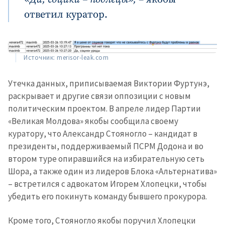
ответил куратор.
Источник: merisor-leak.com
Утечка данных, приписываемая Виктории Фуртунэ,
МОЯ НОВОСТЬ
раскрывает и другие связи оппозиции с новым
политическим проектом. В апреле лидер Партии
+ Добавить
Заголовок новости
«Великая Молдова» якобы сообщила своему
заголовок
куратору, что Александр Стояногло – кандидат в
+ Загрузить
Фотография
президенты, поддерживаемый ПСРМ Додона и во
изображение
втором туре опиравшийся на избирательную сеть
+ Добавить ссылку на
Шора, а также один из лидеров Блока «Альтернатива»
Ссылка на медиа
медиа
– встретился с адвокатом Игорем Хлопецки, чтобы
убедить его покинуть команду бывшего прокурора.
+ Добавить текст
Кроме того, Стояногло якобы поручил Хлопецки
Текст новости