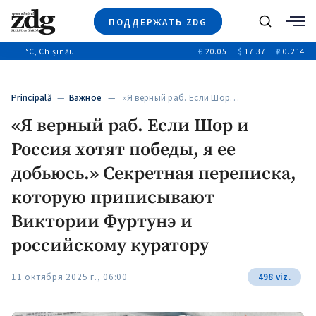
ПОДДЕРЖАТЬ ZDG
Поиск
°C
, Chișinău
€
20.05
$
17.37
₽
0.214
Новости
+4969
+144
Политика
+53
Principală
—
Важное
— «Я верный раб. Если Шор…
Расследования
«Я верный раб. Если Шор и
Общество
+312
+75
Россия хотят победы, я ее
Мнения
Видео
добьюсь.» Секретная переписка,
Выборы 2025
которую приписывают
Виктории Фуртунэ и
российскому куратору
11 октября 2025 г., 06:00
498 viz.