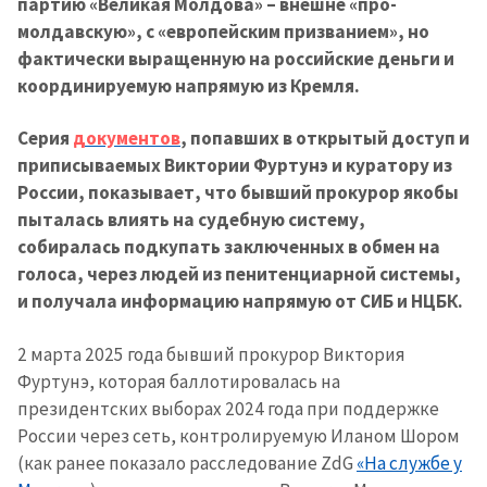
партию «Великая Молдова» – внешне «про-
молдавскую», с «европейским призванием», но
фактически выращенную на российские деньги и
координируемую напрямую из Кремля.
Серия
документов
, попавших в открытый доступ и
приписываемых Виктории Фуртунэ и куратору из
России, показывает, что бывший прокурор якобы
пыталась влиять на судебную систему,
собиралась подкупать заключенных в обмен на
голоса, через людей из пенитенциарной системы,
и получала информацию напрямую от СИБ и НЦБК.
2 марта 2025 года бывший прокурор Виктория
Фуртунэ, которая баллотировалась на
президентских выборах 2024 года при поддержке
России через сеть, контролируемую Иланом Шором
(как ранее показало расследование ZdG
«На службе у