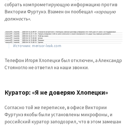
новости
собрать компрометирующую информацию против
Виктории Фуртунэ. Взамен он пообещал
«хорошую
КОНТАКТНЫЙ ИСТОЧНИК
должность».
Анонимный источник
Имя
+ Моё имя
Источник: merisor-leak.com
Электронная почта
+ Мой email
Телефон Игоря Хлопецки был отключен, а Александр
Стояногло не ответил на наши звонки.
Телефон
+ Личный телефон
Я прочитал(а) и согласен(на)
Куратор: «Я не доверяю Хлопецки»
с
политикой
конфиденциальности
.
Согласно той же переписке, в офисе Виктории
ОТПРАВИТЬ НОВОСТЬ
Фуртунэ якобы были установлены микрофоны, и
российский куратор заподозрил, что в этом замешан