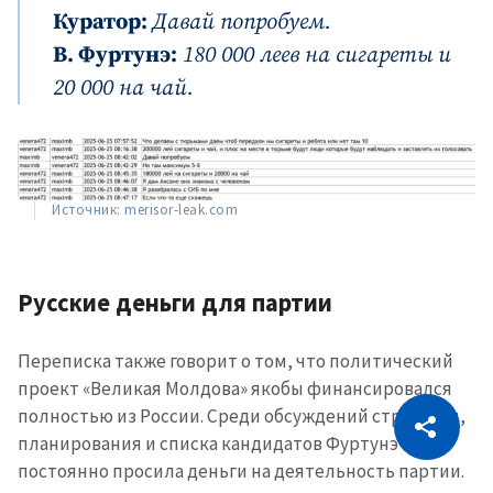
Куратор:
Давай попробуем.
В. Фуртунэ:
180 000 леев на сигареты и
20 000 на чай.
Источник: merisor-leak.com
Русские деньги для партии
Переписка также говорит о том, что политический
проект «Великая Молдова» якобы финансировался
CITEȘTE
полностью из России. Среди обсуждений стратегии,
Citește articolul
Скопировать ссылку
планирования и списка кандидатов Фуртунэ
постоянно просила деньги на деятельность партии.