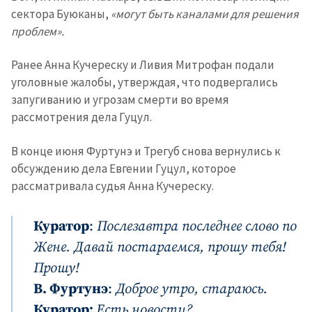
сектора Буюканы,
«могут быть каналами для решения
проблем».
Ранее Анна Кучереску и Ливия Митрофан подали
уголовные жалобы, утверждая, что подвергались
запугиванию и угрозам смерти во время
рассмотрения дела Гуцул.
В конце июня Фуртунэ и Трегуб снова вернулись к
обсуждению дела Евгении Гуцул, которое
рассматривала судья Анна Кучереску.
Куратор
:
Послезавтра последнее слово по
Жене. Давай постараемся, прошу тебя!
Прошу!
В. Фуртунэ
:
Доброе утро, стараюсь.
Куратор:
Есть новости?